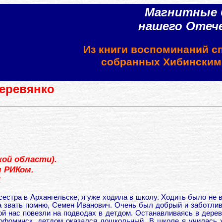
Магнитные 
нашего Отеч
Из книги воспоминаний с
собранных Хибински
еревянко
ой области).
м РИКом.
Д
сестра в Архангельске, я уже ходила в школу. Ходить было не 
а звать помню, Семен Иванович. Очень был добрый и заботлив
й нас повезли на подводах в детдом. Останавливаясь в дерев
офоминск, детдом оказался дошкольный. В школе я училась х