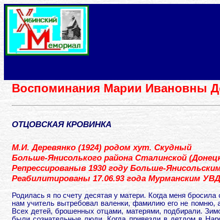
Воспоминания Марии Ивановны Д
ОТЦОВСКАЯ КРОВИНКА
М.И. Деревянко (1924) родом хут. Скудный
Больше-Янисолького района Сталинской (Донецк
Репрессированыв 1930 году Больше-Янисольски
Реабилитированы 17.06.93 года Мурманским УВ
Родилась я по счету десятая у матери. Когда меня бросила 
нам учитель вытребовал валенки, фамилию его не помню, 
Всех детей, брошенных отцами, матерями, подбирали. Зимо
были сознательные люди. Когда привезли в детдом в Нар