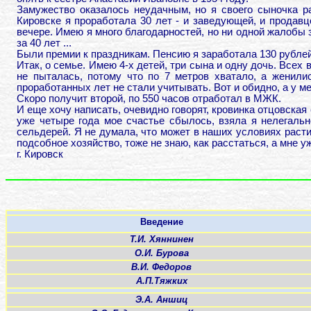
Замужество оказалось неудачным, но я своего сыночка р
Кировске я проработала 30 лет - и заведующей, и продав
вечере. Имею я много благодарностей, но ни одной жалобы з
за 40 лет ...
Были премии к праздникам. Пенсию я заработала 130 рублей 
Итак, о семье. Имею 4-х детей, три сына и одну дочь. Всех
не пыталась, потому что по 7 метров хватало, а женил
проработанных лет не стали учитывать. Вот и обидно, а у м
Скоро получит второй, по 550 часов отработал в МЖК.
И еще хочу написать, очевидно говорят, кровинка отцовская 
уже четыре года мое счастье сбылось, взяла я нелегальн
сельдерей. Я не думала, что может в наших условиях расти
подсобное хозяйство, тоже не знаю, как расстаться, а мне у
г. Кировск
Введение
Т.И. Хяннинен
О.И. Бурова
В.И. Федоров
А.П.Тяжких
Э.А. Аншиц