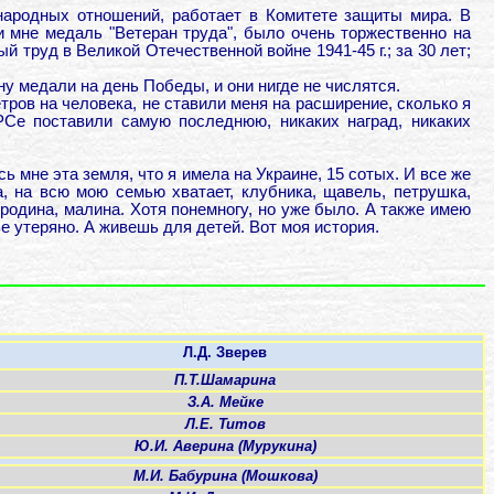
народных отношений, работает в Комитете защиты мира. В
 мне медаль "Ветеран труда", было очень торжественно на
 труд в Великой Отечественной войне 1941-45 г.; за 30 лет;
ну медали на день Победы, и они нигде не числятся.
тров на человека, не ставили меня на расширение, сколько я
РСе поставили самую последнюю, никаких наград, никаких
ь мне эта земля, что я имела на Украине, 15 сотых. И все же
, на всю мою семью хватает, клубника, щавель, петрушка,
родина, малина. Хотя понемногу, но уже было. А также имею
ье утеряно. А живешь для детей. Вот моя история.
Л.Д. Зверев
П.Т.Шамарина
З.А. Мейке
Л.Е. Титов
Ю.И. Аверина (Мурукина)
М.И. Бабурина (Мошкова)