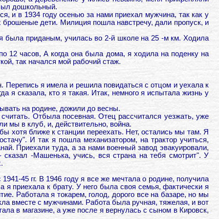
н был дошкольный.
я, и в 1934 году осенью за нами приехал мужчина, так как у
х брошеные дети. Милиция пошла навстречу, дали пропуск, и
 я была приданым, училась во 2-й школе на 25 -м км. Ходила
по 12 часов, А когда она была дома, я ходила на поденку на
кой, так начался мой рабочий стаж.
н. Перепись я имела и решила повидаться с отцом и уехала к
да я сказала, кто я такая. Итак, немного я испытала жизнь у
бывать на родине, дожили до весны.
х считать. Отбыла посевная. Отец рассчитался уезжать, уже
ли мы в клуб, и, действительно, война.
тобы хотя ближе к станции переехать. Нет, остались мы там. Я
остачу". И так я пошла механизатором, на трактор учиться,
най. Приехали туда, а за нами военный завод эвакуировали,
- сказал -Машенька, учись, вся страна на тебя смотрит". У
.
941-45 гг. В 1946 году я все же мечтала о родине, получила
а я приехала к брату. У него была своя семья, фактически я
ие. Работала я токарем, голод, дорого все на базаре, но мы
екла вместе с мужчинами. Работа была ручная, тяжелая, и вот
ала в магазине, а уже после я вернулась с сыном в Кировск,