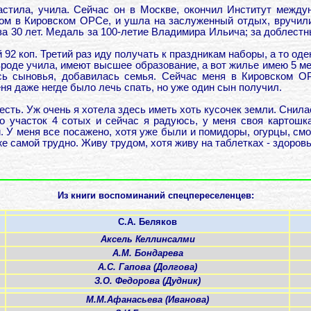
астила, учила. Сейчас он в Москве, окончил Институт между
цом в Кировском ОРСе, и ушла на заслуженный отдых, вручили
а 30 лет. Медаль за 100-летие Владимира Ильича; за доблестный
92 коп. Третий раз иду получать к праздникам наборы, а то оде
 вроде учила, имеют высшее образование, а вот жилье имею 5 ме
ись сыновья, добавилась семья. Сейчас меня в Кировском О
еня даже негде было лечь спать, но уже один сын получил.
есть. Уж очень я хотела здесь иметь хоть кусочек земли. Снилас
о участок 4 сотых и сейчас я радуюсь, у меня своя картошка
. У меня все посажено, хотя уже были и помидоры, огурцы, смо
же самой трудно. Живу трудом, хотя живу на таблетках - здоров
Из книги воспоминаний спецпереселенцев:
С.А. Беляков
Аксель Келлинсалми
А.М. Бондарева
А.С. Гапова (Долгова)
З.О. Федорова (Дудник)
М.М.Афанасьева (Иванова)