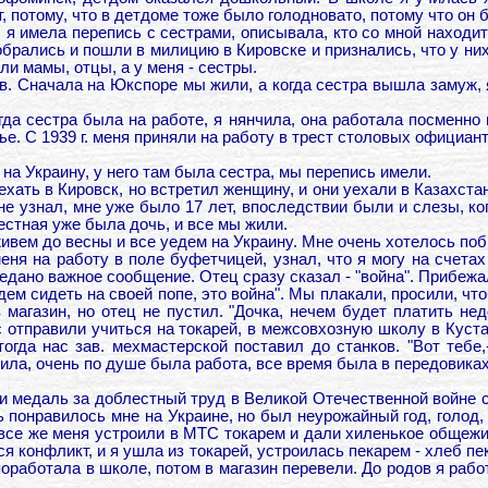
мят, потому, что в детдоме тоже было голодновато, потому что о
я имела перепись с сестрами, описывала, кто со мной находитс
брались и пошли в милицию в Кировске и признались, что у ни
ли мамы, отцы, а у меня - сестры.
сов. Сначала на Юкспоре мы жили, а когда сестра вышла замуж,
гда сестра была на работе, я нянчила, она работала посменно 
ье. С 1939 г. меня приняли на работу в трест столовых официант
 на Украину, у него там была сестра, мы перепись имели.
ехать в Кировск, но встретил женщину, и они уехали в Казахста
не узнал, мне уже было 17 лет, впоследствии были и слезы, ког
местная уже была дочь, и все мы жили.
оживем до весны и все уедем на Украину. Мне очень хотелось по
еня на работу в поле буфетчицей, узнал, что я могу на счета
редано важное сообщение. Отец сразу сказал - "война". Прибежа
будем сидеть на своей попе, это война". Мы плакали, просили, ч
магазин, но отец не пустил. "Дочка, нечем будет платить нед
с отправили учиться на токарей, в межсовхозную школу в Куста
огда нас зав. мехмастерской поставил до станков. "Вот тебе,
оила, очень по душе была работа, все время была в передовиках
 медаль за доблестный труд в Великой Отечественной войне с 1
 понравилось мне на Украине, но был неурожайный год, голод, 
 все же меня устроили в МТС токарем и дали хиленькое общежит
ся конфликт, и я ушла из токарей, устроилась пекарем - хлеб п
работала в школе, потом в магазин перевели. До родов я работ