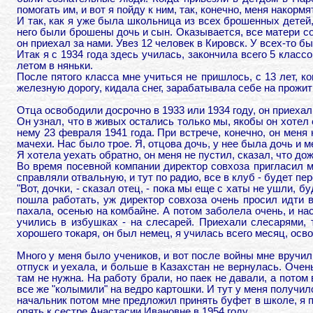
помогать им, и вот я пойду к ним, так, конечно, меня накор
И так, как я уже была школьница из всех брошенных детей, 
него были брошены дочь и сын. Оказывается, все матери со
он приехал за нами. Увез 12 человек в Кировск. У всех-то бы
Итак я с 1934 года здесь училась, закончила всего 5 клас
летом в няньки.
После пятого класса мне учиться не пришлось, с 13 лет, ко
железную дорогу, кидала снег, зарабатывала себе на прожит
Отца освободили досрочно в 1933 или 1934 году, он приехал
Он узнал, что в живых остались только мы, якобы он хотел 
нему 23 февраля 1941 года. При встрече, конечно, он меня 
мачехи. Нас было трое. Я, отцова дочь, у нее была дочь и 
Я хотела уехать обратно, он меня не пустил, сказал, что д
Во время посевной компании директор совхоза пригласил м
справляли отвальную, и тут по радио, все в клуб - будет пе
"Вот, дочки, - сказал отец, - пока мы еще с хаты не ушли, 
пошла работать, уж директор совхоза очень просил идти в 
пахала, осенью на комбайне. А потом заболела очень, и на
учились в избушках - на слесарей. Приехали слесарями, т
хорошего токаря, он был немец, я училась всего месяц, осв
Много у меня было учеников, и вот после войны мне вручили
отпуск и уехала, и больше в Казахстан не вернулась. Очень
там не нужна. На работу брали, но паек не давали, а потом
все же "колымили" на ведро картошки. И тут у меня получил
начальник потом мне предложил принять буфет в школе, я по
опять к сестре Анастасии Ивановне в 1954 году.