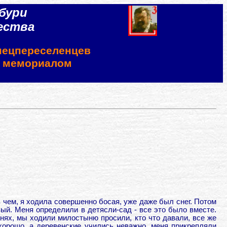
бури
ества
пецпереселенцев
м мемориалом
в чем, я ходила совершенно босая, уже даже был снег. Потом
ый. Меня определили в детясли-сад - все это было вместе.
нях, мы ходили милостыню просили, кто что давали, все же
орошо, а деревенские учились неважно, меня прикрепляли