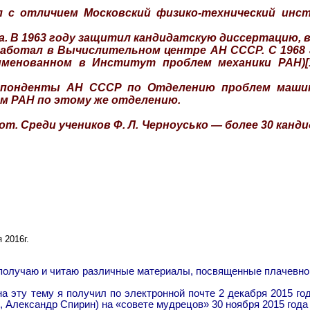
ил с отличием Московский физико-технический ин
ва. В 1963 году защитил кандидатскую диссертацию, в
работал в Вычислительном центре АН СССР. С 1968
именованном в Институт проблем механики РАН)[1
еспонденты АН СССР по Отделению проблем машино
м РАН по этому же отделению.
т. Среди учеников Ф. Л. Черноусько — более 30 канди
 2016г.
но получаю и читаю различные материалы, посвященные плачевн
а эту тему я получил по электронной почте 2 декабря 2015 го
в, Александр Спирин) на «совете мудрецов» 30 ноября 2015 год