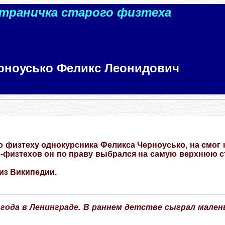
траничка старого физтеха
рноусько Феликс Леонидович
по физтеху однокурсника Феликса Черноусько, на смог 
-физтехов он по праву выбрался на самую верхнюю ст
из Википедии.
 года в Ленинграде. В раннем детстве сыграл мален