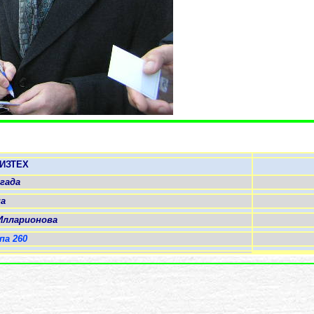
ИЗТЕХ
гада
а
Илларионова
па 260