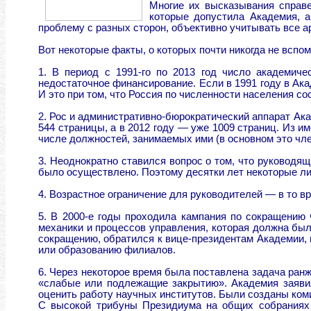
Многие их высказывания справе
которые допустила Академия, а
проблему с разных сторон, объективно учитывать все а
Вот некоторые факты, о которых почти никогда не вспо
1. В период с 1991-го по 2013 год число академич
недостаточное финансирование. Если в 1991 году в Ака
И это при том, что Россия по численности населения с
2. Рос и административно-бюрократический аппарат Ака
544 страницы, а в 2012 году — уже 1009 страниц. Из и
числе должностей, занимаемых ими (в основном это чл
3. Неоднократно ставился вопрос о том, что руководя
было осуществлено. Поэтому десятки лет некоторые ли
4. Возрастное ограничение для руководителей — в то в
5. В 2000-е годы проходила кампания по сокращению
механики и процессов управления, которая должна был
сокращению, обратился к вице-президентам Академии, 
или образованию филиалов.
6. Через некоторое время была поставлена задача ранж
«слабые или подлежащие закрытию». Академия заявила
оценить работу научных институтов. Были созданы коми
С высокой трибуны Президиума на общих собраниях 