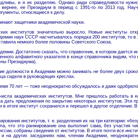
дливы, и я их разделяю. Однако ради справедливости нужно
 вернее, ее Президиум в период с 1991-го по 2013 год. Нау
ргументы, относящиеся к делу.
минают защитники академической науки.
еских институтов значительно выросло. Новые институты о
демии наук СССР насчитывалось порядка 200 институтов, то в 
оставила немного более половины Советского Союза.
демии. Достаточно сказать, что справочник, в котором дается 
менного алфавитного указателя в конце справочника видим, что 
ены Президиума).
щие должности в Академии можно занимать не более двух сроко
ца сидели в руководящих креслах.
ремя 70 лет — тоже неоднократно обсуждалось и даже одобряло
 числа академических институтов. Мне пришлось работать в 
а дать предложения по закрытию некоторых институтов. Эти п
и в итоге институт сохранился и перешел в другое отделение. 
ирования институтов, т. е. разделения их на три категории: «б
, что это ранжирование она выполнит сама, без участия чин
ссии, собраны сведения от институтов. В итоге почти все инсти
и на других заседаниях нам, членам Академии, неоднократ