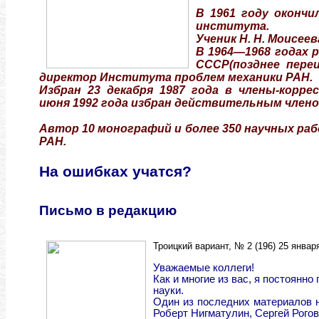
В 1961 году оконч
института.
Ученик Н. Н. Моисее
В 1964—1968 годах 
СССР(позднее пере
директор Института проблем механики РАН.
Избран 23 декабря 1987 года в члены-корр
июня 1992 года избран действительным члено
Автор 10 монографий и более 350 научных рабо
РАН.
На ошибках учатся?
Письмо в редакцию
Троицкий вариант, № 2 (196) 25 января
Уважаемые коллеги!
Как и многие из вас, я постоян
науки.
Один из последних материалов н
Роберт Нигматулин, Сергей Рого