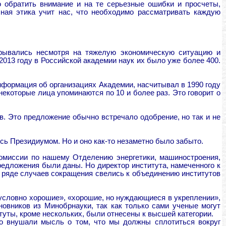
 обратить внимание и на те серьезные ошибки и просчеты,
чная этика учит нас, что необходимо рассматривать каждую
ткрывались несмотря на тяжелую экономическую ситуацию и
2013 году в Российской академии наук их было уже более 400.
информация об организациях Академии, насчитывал в 1990 году
некоторые лица упоминаются по 10 и более раз. Это говорит о
в. Это предложение обычно встречало одобрение, но так и не
сь Президиумом. Но и оно как-то незаметно было забыто.
комиссии по нашему Отделению энергетики, машиностроения,
редложения были даны. Но директор института, намеченного к
В ряде случаев сокращения свелись к объединению институтов
езусловно хорошие», «хорошие, но нуждающиеся в укреплении»,
овников из Минобрнауки, так как только сами ученые могут
туты, кроме нескольких, были отнесены к высшей категории.
но внушали мысль о том, что мы должны сплотиться вокруг