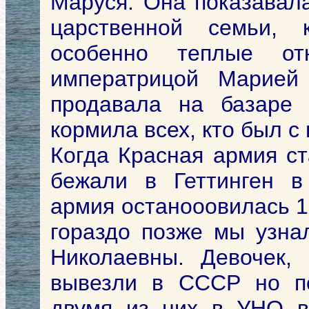
Маруся. Она показавала
царственной семьи, 
особенно теплые о
императрицой Марией
продавала на базаре
кормила всех, кто был с 
Когда Красная армия ст
бежали в Геттинген в
армия останооовилась 10
гораздо позже мы узна
Николаевны. Девочек,
вывезли в СССР но по
двумя из них в УНО в