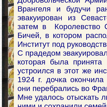
Добровольческой Арми
Врангеля и будучи ра
эвакуирован из Севаст
затем в Королевство С
Бичей, в котором распо
Институт под руководст
С прадедом эвакуировала
которая была принята 
устроился в этот же ин
1924 г. дочка окончила
они перебрались во Фран
Мне удалось отыскать л
ними и сохранили семей