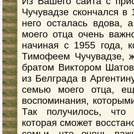
Из Вашего сайта с прис
Чучувадзе скончался в 
него осталась вдова, 
моего отца очень важно
начиная с 1955 года, к
Тимофеем Чучувадзе, ж
братом Виктором Шато
из Белграда в Аргентину
семью моего отца, ещ
воспоминания, которыми
Так получилось, что 
которая сможет восстан
семьи, что очень ва