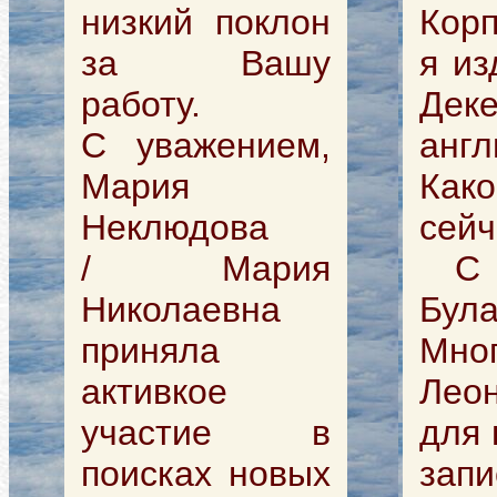
низкий поклон
Корп
за Вашу
я из
работу.
Дек
С уважением,
англ
Мария
Как
Неклюдова
сейч
/ Мария
С у
Николаевна
Бул
приняла
Мн
активкое
Леон
участие в
для 
поисках новых
зап