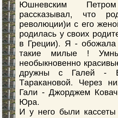
Юшневским Петром
рассказывал, что 
революции)и с его жено
родилась у своих родит
в Греции). Я - обожала
такие милые ! Умны
необыкновенно красивые
дружны с Галей - Е
Таракановой. Через н
Гали - Джорджем Коваче
Юра.
И у него были кассеты