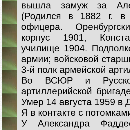
вышла замуж за Але
(Родился в 1882 г. в
офицера. Оренбургск
корпус 1901, Конста
училище 1904. Подполко
армии; войсковой старш
3-й полк армейской арти
Во ВСЮР и Русско
артиллерийской бригаде
Умер 14 августа 1959 в 
Я в контакте с потомка
У Александра Фадд