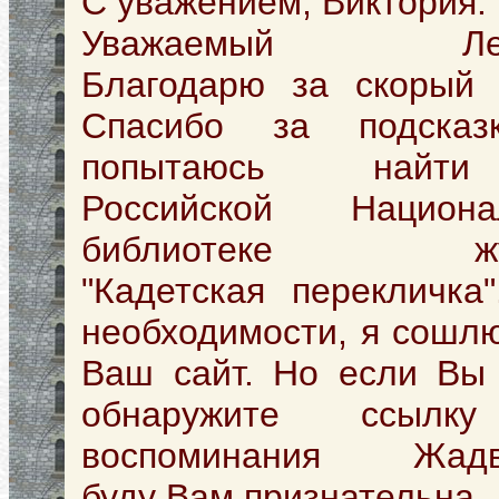
С уважением, Виктория.
Уважаемый Лео
Благодарю за скорый о
Спасибо за подсказ
попытаюсь най
Российской Национа
библиотеке жу
"Кадетская перекличка
необходимости, я сошл
Ваш сайт. Но если Вы 
обнаружите ссылк
воспоминания Жадв
буду Вам признательна.