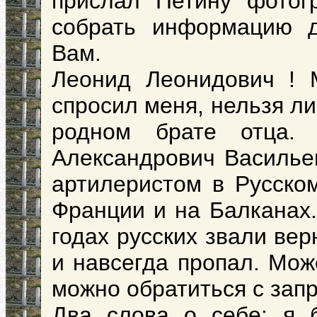
прислал Петину фотог
собрать информацию д
Вам.
Леонид Леонидович ! 
спросил меня, нельзя ли 
родном брате отца.
Александрович Васильев
артилеристом в Русско
Франции и на Балканах.
годах русских звали вер
и навсегда пропал. Мож
можно обратиться с зап
Два слова о себе: я 