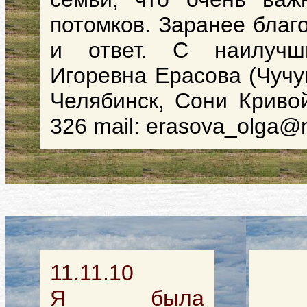
потомков. Заранее бла
и ответ. С наилучш
Игоревна Ерасова (Чучу
Челябинск, Сони Кривой
326 mail:
erasova_olga@m
11.11.10
Я была