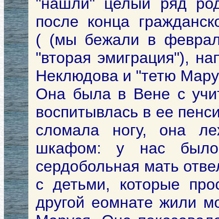
"нашли" целый ряд род
после конца гражданск
( (мы бежали в феврал
"вторая эмиграция"), н
Неклюдова и "тетю Мару
Она была в Вене с учи
воспитывлась в ее пенс
сломала ногу, она л
шкафом: у нас было
сердобольная мать отве
с детьми, которые про
другой еомнате жили мо