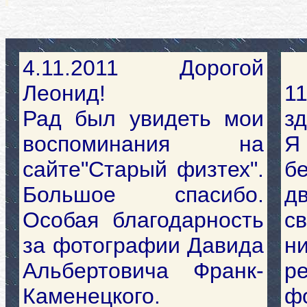
4.11.2011 Дорогой
Леонид!
11
Рад был увидеть мои
зд
воспоминания на
Я
сайте"Старый физтех".
б
Большое спасибо.
д
Особая благодарность
с
за фотографии Давида
н
Альбертовича Франк-
р
Каменецкого.
ф