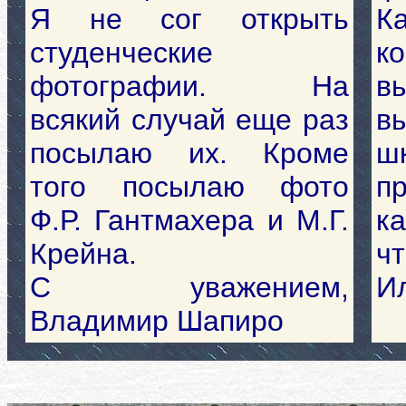
Я не сог открыть
К
студенческие
к
фотографии. На
в
всякий случай еще раз
в
посылаю их. Кроме
ш
того посылаю фото
п
Ф.Р. Гантмахера и М.Г.
к
Крейна.
чт
С уважением,
И
Владимир Шапиро