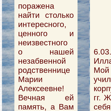
поражена
найти столько
интересного,
ценного и
неизвестного
о нашей
6.0
незабвенной
Илл
родственнице
Мой 
Марии
учил
Алексеевне!
корп
Вечная ей
гг. 
память, а Вам
себ