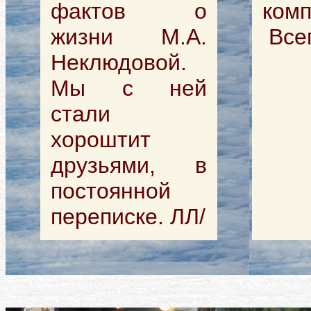
фактов о
комп
жизни М.А.
Всег
Неклюдовой.
Мы с ней
стали
хороштит
друзьями, в
постоянной
переписке. ЛЛ/