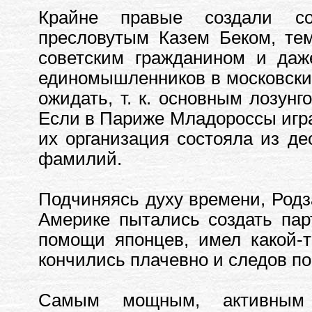
Крайне правые создали со
пресловутым Казем Беком, те
советским гражданином и даж
единомышленников в московских
ожидать, т. к. основным лозун
Если в Париже Младороссы играл
их организация состояла из де
фамилий.
Подчиняясь духу времени, Родз
Америке пытались создать пар
помощи японцев, имел какой-т
кончились плачевно и следов по
Самым мощным, активным 