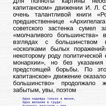
Для полноты картины необ
капитанском» движении И. Л. С
очень талантливой книги «Р
предшественнице «Архипелаг
советского застенка сумел 
«молчаливого большинства» 
взглядах с большинством 
«осколками былых поражений
некоторому роду политической 
монархии», но без указания
предстоящей борьбы. По это
капитанское» движение оказал
большинство» продолжало 
забытым, увы, поэтом
 Одна надежда только в жизни, 

 Одно желание в груди:

 Услышать властное — иди, 
