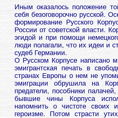
Иным оказалось положение той
себя безоговорочно русской. Ос
формирование Русского Корпу
России от советской власти. Ко
эгидой и при помощи немецког
люди полагали, что их идеи и 
судеб Германии.
О Русском Корпусе написано мн
эмигрантская печать в свобо
странах Европы о нем не упом
эмиграции обрушила на Корп
предатели, пособники палачей
бывшие чины Корпуса испол
напомнить о чистоте своих ид
героизме. Потом страсти ути