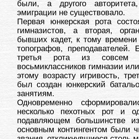
были, а другого авторитет
эмиграции не существовало.
Первая юнкерская рота состо
гимназистов, а вторая, орга
бывших кадет, к тому времени 
топографов, преподавателей.
третья рота из совсем з
восьмиклассников гимназии или 
этому возрасту игривость, тре
был создан юнкерский батальо
занятиям.
Одновременно сформировали
несколько пехотных рот и о
подавляющем большинстве из
основным контингентом были ч
звания, откликнувшиеся столь м