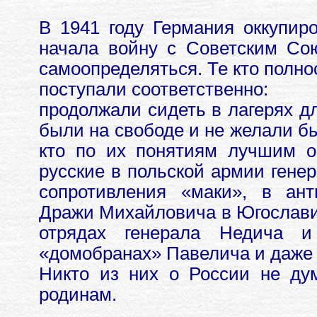
В 1941 году Германия оккупир
начала войну с Советским Со
самоопределяться. Те кто полно
поступали соответственно:
продолжали сидеть в лагерях д
были на свободе и не желали бы
кто по их понятиям лучшим о
русские в польской армии генер
сопротивления «маки», в ант
Дражи Михайловича в Югослави
отрядах генерала Недича и
«домобранах» Павелича и даже 
Никто из них о России не ду
родинам.