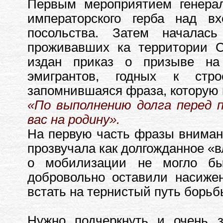
Первым мероприятием генера
императорского герба над в
посольства. Затем началась
проживавших ка территории С
издан приказ о призыве на
эмигрантов, годных к стр
запомнившаяся фраза, которую 
«По выполнению долга перед 
вас на родину».
На первую часть фразы вниман
прозвучала как долгожданное «в
о мобилизации не могло бы
добровольно оставили насиже
встать на тернистый путь борь
Нужно подчеркнуть и очень з