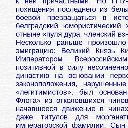
к ней причастными. Но ГПУ
похищения последнего из бел
боевой превращаться в исто
белградский юмористический 
отныне «пуля дура, членский вз
Несколько раньше произошло
эмиграцию: Великий Князь К
Императором Всероссийск
позитивной в силу несомненно
династию на основании перво
законоположения, нарушенны
«легитимистов», был основа
Флота» из отколовшихся чино
начавшееся движение в чинах
даже титулов для морганат
императорской фамилии. Сын 