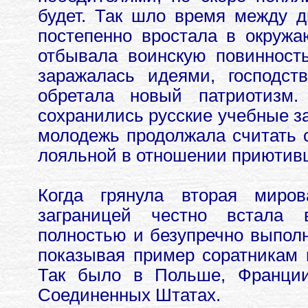
будет. Так шло время между 
постепенно вростала в окружа
отбывала воинскую повинност
заражалась идеями, господст
обретала новый патриотизм.
сохранились русские учебные за
молодежь продолжала считать с
лояльной в отношении приютивш
Когда грянула вторая миро
заграницей честно встала 
полностью и безупречно выполн
показывая пример соратникам и
Так было в Польше, Франции
Соединенных Штатах.