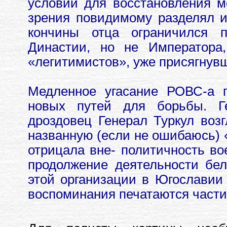
условий для восстановления м
зрения повидимому разделял и
кончины отца ограничился 
Династии, но не Император
«легитимистов», уже присягнув
Медленное угасание РОВС-а п
новых путей для борьбы. Г
дроздовец Генерал Туркул воз
названную (если не ошибаюсь) 
отрицала вне- политичность в
продолжение деятельности бе
этой организации в Югославии 
воспоминания печатаются части