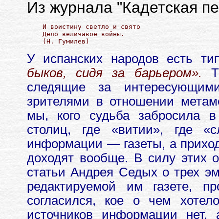
Из журнала "Кадетская пе
И воистину светло и свято 

Дело величавое войны.

У испанских народов есть ти
быков, сидя за барьером».
Та
следящие за интересующим
зрителями в отношении метам
мы, кого судьба забросила в
столиц, где «витии», где «
информации — газеты, а приход
доходят вообще. В силу этих о
статьи Андрея Седых о трех э
редактируемой им газете, п
согласился, кое о чем хотел
источников информации нет, 