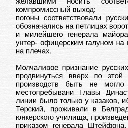
желавшими носить соотве
компромиссный выход:
погоны соответствовали русс
обозначались на петлицах воро
и милейшего генерала майора
унтер- офицерским галуном на 
на плечах.
Молчаливое признание русских
продвинуться вверх по этой
производств быть не могло
местопребывани Главы Династ
линии было только у казаков, и
Терский, проживали в Белград
юнкерского училища, произведе
приказом генерала Штейфона