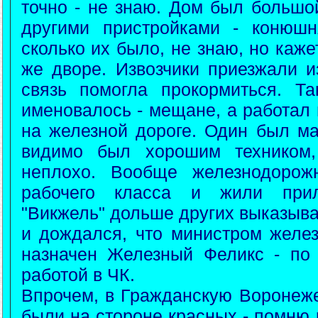
точно - не знаю. Дом был большо
другими пристройками - конюшн
сколько их было, не знаю, но каже
же дворе. Извозчики приезжали и
связь помогла прокормиться. Т
именовалось - мещане, а работал 
на железной дороге. Один был ма
видимо был хорошим техником,
неплохо. Вообще железнодорож
рабочего класса и жили прил
"Викжель" дольше других выказыва
и дождался, что министром желе
назначен Железный Феликс - по с
работой в ЧК.
Впрочем, в Гражданскую Воронеже
были на стороне красных - помню р