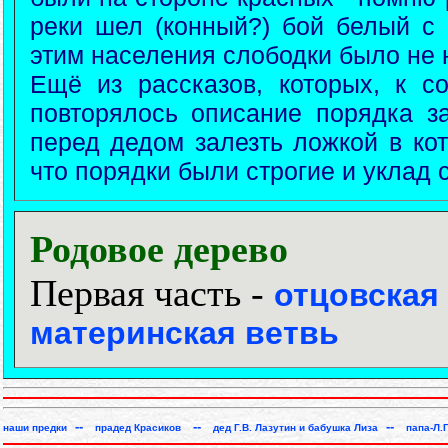
реки шел (конный?) бой белый с
этим населения слободки было не 
Ещё из рассказов, которых, к 
повторялось описание порядка за
перед дедом залезть ложкой в кот
что порядки были строгие и уклад 
Родовое дерево
Первая часть -
отцовская 
материнская ветвь
--
--
--
наши предки
прадед Красиков
дед Г.В. Лазутин и бабушка Лиза
папа-Л.