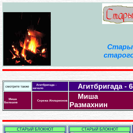
Стары
старого
Агитбригада - 6
Агитбригада -
смотрите также
начало
Миша
Миша
Сережа Илларионов
Балашов
Размахнин
СТАРЫЙ БЛОКНОТ
СТАРЫЙ БЛОКНОТ