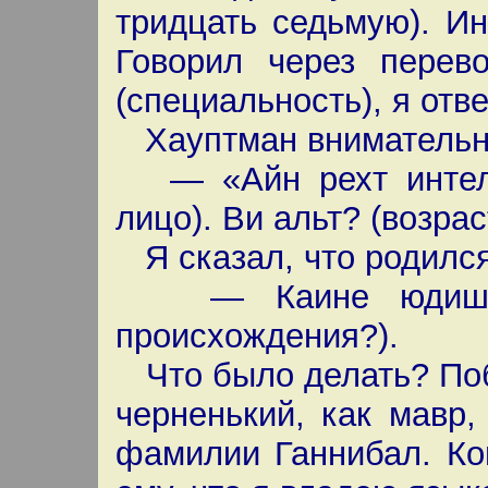
тридцать седьмую). И
Говорил через перево
(специальность), я отве
Хауптман внимательно
— «Айн рехт интелли
лицо). Ви альт? (возрас
Я сказал, что родился 
— Каине юдише аб
происхождения?).
Что было делать? Поб
черненький, как мавр
фамилии Ганнибал. Ко