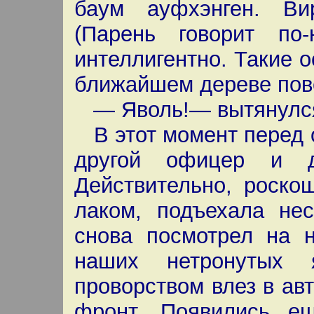
баум ауфхэнген. Ви
(Парень говорит по
интеллигентно. Такие 
ближайшем дереве пове
— Яволь!— вытянулся
В этот момент перед 
другой офицер и д
Действительно, роско
лаком, подъехала не
снова посмотрел на н
наших нетронутых 
проворством влез в а
фронт. Появились е