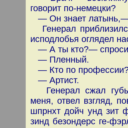
говорит по-немецки?
— Он знает латынь,—
Генерал приблизился
исподлобья оглядел на
— А ты кто?— спросил
— Пленный.
— Кто по профессии
— Артист.
Генерал сжал губы,
меня, отвел взгляд, п
шпрнхт дойч унд зит 
зинд безондерс ге-фэр