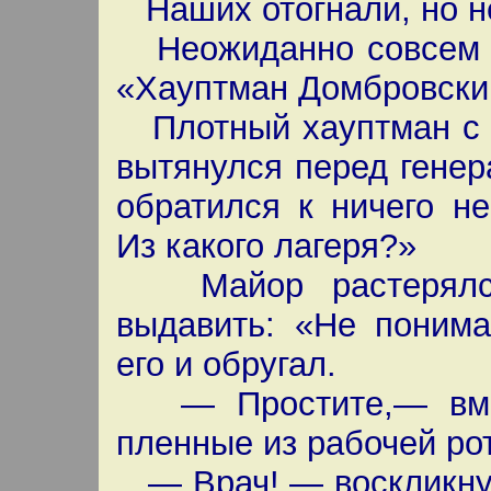
Наших отогнали, но н
Неожиданно совсем р
«Хауптман Домбровский
Плотный хауптман с м
вытянулся перед гене
обратился к ничего н
Из какого лагеря?»
Майор растерялся 
выдавить: «Не понима
его и обругал.
— Простите,— вме
пленные из рабочей ро
— Врач! — воскликнул