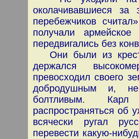
околачивавшиеся за 
перебежчиков считал
получали армейское 
передвигались без конв
Они были из кресть
держался высоком
превосходил своего з
добродушным и, н
болтливым. Кар
распространяться об 
всячески ругал рус
перевести какую-нибуд