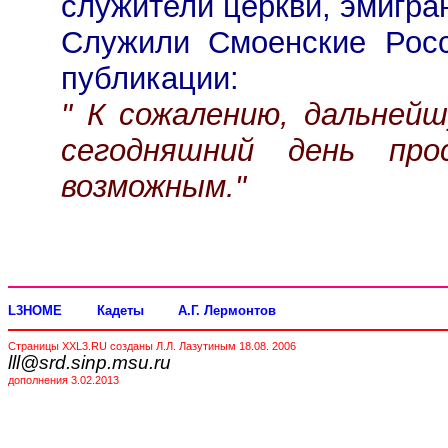
служители церкви, эмигран
Служили Смоенские Росс
публикации:
" К сожалению, дальнейш
сегодняшний день про
возможным."
L3HOME
Кадеты
А.Г. Лермонтов
Страницы XXL3.RU созданы Л.Л. Лазутиным 18.08. 2006
lll@srd.sinp.msu.ru
дополнения 3.02.2013