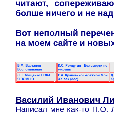
читают, сопереживаю
болше ничего и не над
Вот неполный перече
на моем сайте и новых
В.М. Вартанян
К.С. Ролдугин - Без смерти не
Воспоминания
умрешь
Л. Г. Мищенко ПОКА
Р.А. Кравченко-Бережной Мой
Д
Я ПОМНЮ
ХХ век (doc)
К
Василий Иванович Л
Написал мне как-то П.О. 