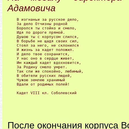
Адамовича
В изгнаньи за русское дело, 

За дело Отчизны родной 

Боролся ты стойко и смело, 

Идя по дороге прямой.

Душою ты с корпусом слился,

В борьбе не щадя своих сил, 

Стоял за него, не склонился 

И жизнь за кадет положил.

И дело твое сохранится, 

У нас оно в сердце живет, 

Им каждый кадет вдохновится, 

За Родину смело умрет.

Так спи же спокойно, любимый, 

В обители русских людей, 

Чужою землею хранимый 

Вдали от родимых полей!

Кадет VIII кл. Соболевский
После окончания корпуса В