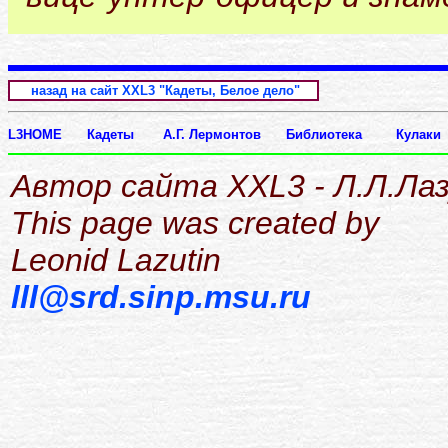
назад на сайт XXL3 "Кадеты, Белое дело"
L3HOME
Кадеты
А.Г. Лермонтов
Библиотека
Кулаки
Автор сайта XXL3 - Л.Л.Ла
This page was created by
Leonid Lazutin
lll@srd.sinp.msu.ru