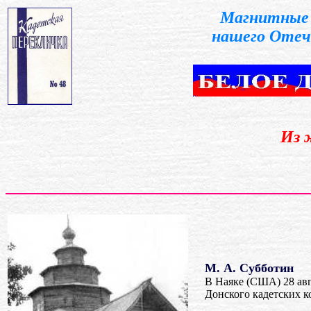
Магнитные 
нашего Отеч
Из 
М. А. Субботин
В Наяке (США) 28 а
Донского кадетских к