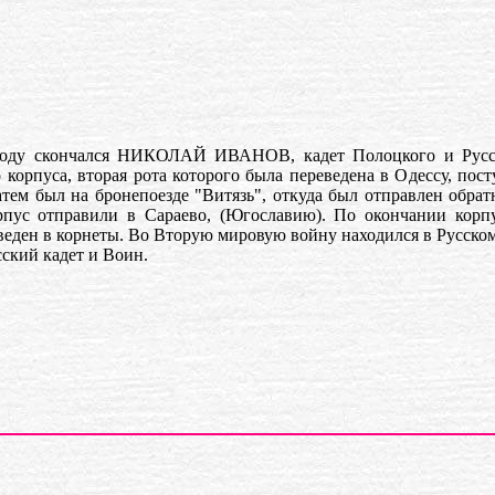
году скончался НИКОЛАЙ ИВАНОВ, кадет Полоцкого и Русског
 корпуса, вторая рота которого была переведена в Одессу, по
тем был на бронепоезде "Витязь", откуда был отправлен обрат
пус отправили в Сараево, (Югославию). По окончании корпу
еден в корнеты. Во Вторую мировую войну находился в Русском
сский кадет и Воин.