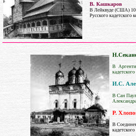
В. Кашкаров
В Лейквуде (США) 10
Русского кадетского к
Н.Секан
В Аргенти
кадетского
И.С. Ал
В Сан Пау
Александра
Р. Хлопо
В Соедине
кадетского