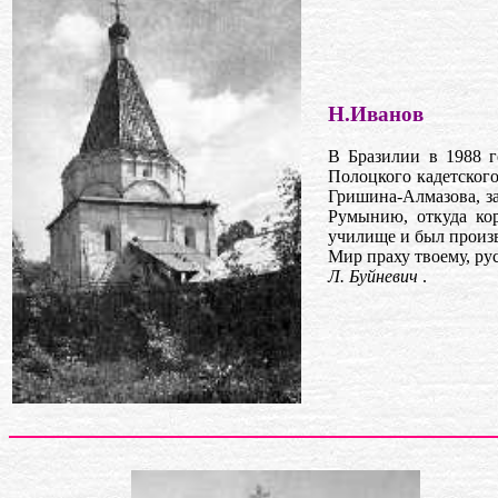
Н.Иванов
В Бразилии в 1988 
Полоцкого кадетского
Гришина-Алмазова, за
Румынию, откуда кор
училище и был произв
Мир праху твоему, ру
Л. Буйневич
.