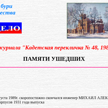
бури
ества
журнала "Кадетская перекличка № 48, 198
ПАМЯТИ УШЕДШИХ
вгуста 1989г. скоропостижно скончался инженер МИХАИЛ АЛ
орпусов 1931 года выпуска