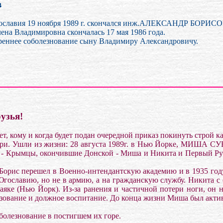
в
ославия 19 ноября 1989 г. скончался инж.АЛЕКСАНДР БОРИСОВ
ена Владимировна скончалась 17 мая 1986 года.
еннее соболезнование сыну Владимиру Александровичу.
рузья!
ет, кому и когда будет подан очередной приказ покинуть строй ка
отери. Ушли из жизни: 28 августа 1989г. в Нью Йорке, МИША С
Крымцы, окончившие Донской - Миша и Никита и Первый Русск
 Борис перешел в Военно-интендантскую академию и в 1935 год
в Югославию, но не в армию, а на гражданскую службу. Никита
яке (Нью Йорк). Из-за ранения и частичной потери ноги, он н
азование и должное воспитание. До конца жизни Миша был акти
болезнование в постигшем их горе.