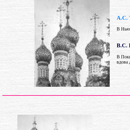
А.С.
В Нью
В.С.
В Пок
вдова 