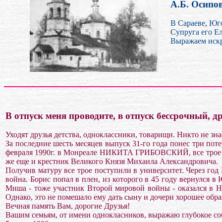
А.Б. Осипо
В Сараеве, Юг
Супруга его Ел
Выражаем искр
В отпуск меня проводите, в отпуск бессрочный, д
Уходят друзья детства, одноклассники, товарищи. Никто не зна
За последние шесть месяцев выпуск 31-го года понес три п
февраля 1990г. в Монреале НИКИТА ГРИБОВСКИЙ, все трое - 
же еще и крестник Великого Князя Михаила Александровича.
Получив матуру все трое поступили в университет. Через год
война. Борис попал в плен, из которого в 45 году вернулся 
Миша - тоже участник Второй мировой войны - оказался в На
Однако, это не помешало ему дать сыну и дочери хорошее обр
Вечная память Вам, дорогие Друзья!
Вашим семьям, от имени однокласников, выражаю глубокое со