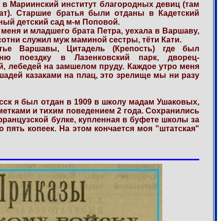
а в Мариинский институт благородных девиц (там
нат). Старшие братья были отданы в Кадетский
тный детский сад м-м Поповой.
 меня и младшего брата Петра, уехала в Варшаву,
сотни служил муж маминой сестры, тёти Кати.
тье Варшавы, Цитадель (Крепость) где был
мню поездку в Лазенковский парк, дворец-
, лебедей на замшелом пруду. Каждое утро меня
адей казаками на плац, это зрелище мы ни разу
ск я был отдан в 1909 в школу мадам Ушаковых,
метками и тихим поведением 2 года. Сохранились
французской булке, купленная в буфете школы за
пять копеек. На этом кончается моя "штатская"