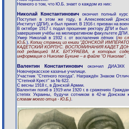
Немного о том, что Ю.Б. знает о каждом из них:
Николай Константинович
окончил полный курс
Поступил в этом же году, в Алексеевский Донско
Институт (ДПИ), и был принят. В 1916 г. призван на вое
В октябре 1917 г. подал прошение ректору ДПИ и был
завершения учёбы на мелиоративном факультете ДПИ.
Умер Николай в 1932 г. от воспаления лёгких (
по с
Ю.Б.
).
Копии страниц из книги "ДОНСКОЙ ИМПЕРАТО
КАДЕТСКИЙ КОРПУС. ВОСПОМИНАНИЯ КАДЕТ ДОН
под редакцией М.К. БУГУРАЕВА, в которых соде
информация о Николае Букине – в файле "О Николае".
Валентин Константинович
окончил ДИАЗКК в
Новочеркасское казачье училище.
Участник "Степного похода". Награждён Знаком Отли
"Степной Крест" за № 622.
С весны 1918 г., в Донской Армии.
Валентин погиб в 1919 или 1920 г. в сражениях Граждан
степях Украины, будучи сотником в 42-м Донском к
словам моего отца - Ю.Б.)
.