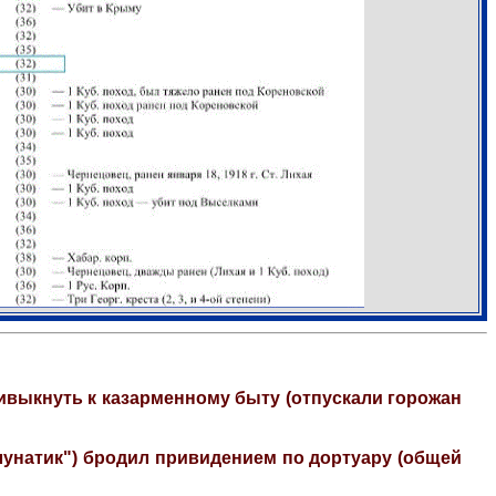
ривыкнуть к казарменному быту (отпускали горожан
"лунатик") бродил привидением по дортуару (общей