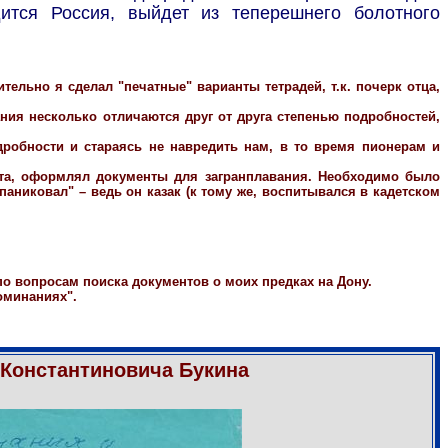
ится Россия, выйдет из теперешнего болотного
ельно я сделал "печатные" варианты тетрадей, т.к. почерк отца,
ния несколько отличаются друг от друга степенью подробностей,
дробности и стараясь не навредить нам, в то время пионерам и
ота, оформлял документы для загранплавания. Необходимо было
паниковал" – ведь он казак (к тому же, воспитывался в кадетском
 по вопросам поиска документов о моих предках на Дону.
оминаниях".
Константиновича Букина