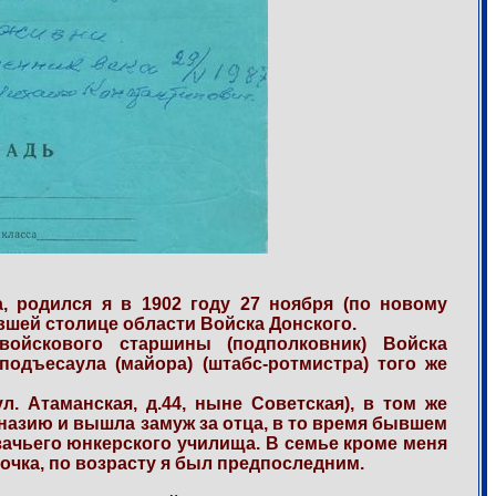
а, родился я в 1902 году 27 ноября (по новому
ывшей столице области Войска Донского.
ойскового старшины (подполковник) Войска
подъесаула (майора) (штабс-ротмистра) того же
л. Атаманская, д.44, ныне Советская), в том же
назию и вышла замуж за отца, в то время бывшем
ачьего юнкерского училища. В семье кроме меня
очка, по возрасту я был предпоследним.