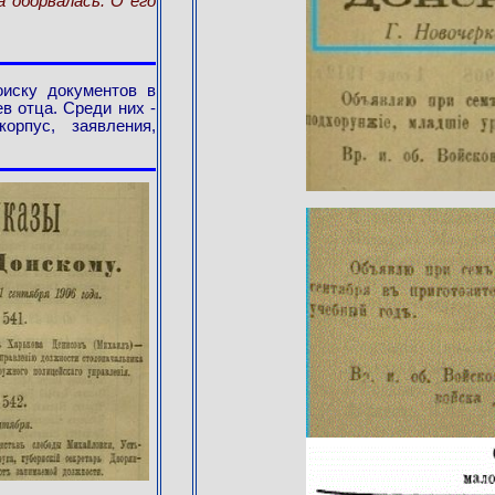
 оборвалась. О его
иску документов в
в отца. Среди них -
орпус, заявления,