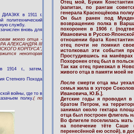
Отец мой, Букин Константин
(капитан, по рангам совет
генерала Краснощёкова полку,
 ДИАЗКК в 1911 г.
Он был ранен под Мукден
й политехнический
возвращению полка в Варшав
нную службу.
похоронен в 1906 г. (подт
 зачислен вновь для
Ивановича в Русско-Японской
ловам моего отца -
отношении брата Константин
РА АЛЕКСАНДРА III
отец почти не помнил свое
СКОГО КОРПУСА",
истолковал эти события при
ржится некоторая
Простудившись на манёврах о
Похоронен отец был в польск
Так как отец приезжал в Ново
 1914 г., затем,
живого отца в памяти моей не
чия Степного Похода
Лосле смерти отца мы уехал
семья жила в хуторе Соколов
Ивановича, Ю.Б.].
ской войны, где то в
азачьем полку.
( по
Детские годы я проводил в
братом Петром, на территор
занимал около гектара площ
отца был построен флигель н
Во флигеле поселилась мать 
на попечение тёте Саше (
перенесённой ею оспой), в до