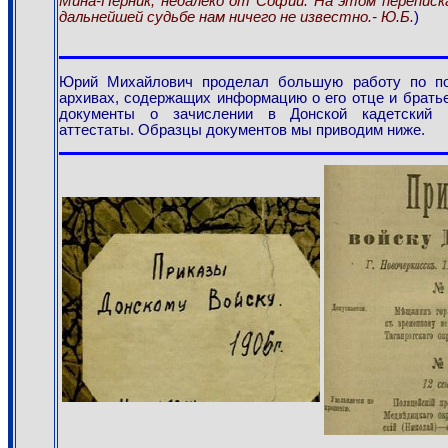
Мина-Перник, недалеко от Софии. На этом переписка
дальнейшей судьбе нам ничего не известно.- Ю.Б.
)
Юрий Михайлович проделал большую работу по по
архивах, содержащих информацию о его отце и братье
документы о зачислении в Донской кадетский к
аттестаты. Образцы документов мы приводим ниже.