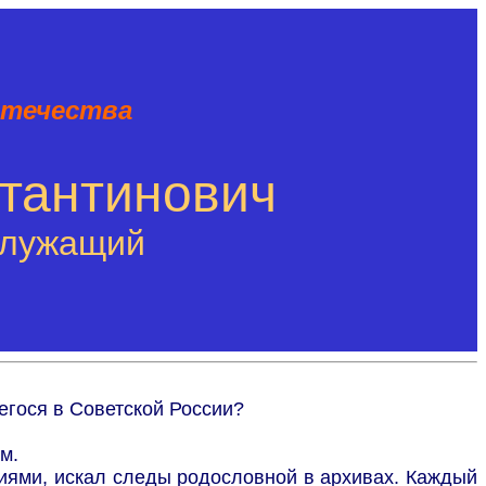
Отечества
тантинович
 служащий
егося в Советской России?
м.
риями, искал следы родословной в архивах. Каждый