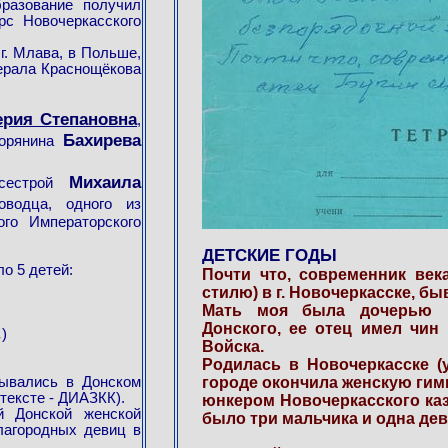
бразование получил
рс Новочеркасского
 г. Млава, в Польше,
нерала Краснощёкова
ерия Степановна
,
Бахирева
ворянина
Михаила
 сестрой
оводца, одного из
го Императорского
ДЕТСКИЕ ГОДЫ
о 5 детей:
Почти что, современник век
стилю) в г. Новочеркасске, б
Мать моя была дочерью в
Донского, ее отец имел чин 
.
)
Войска.
Родилась в Новочеркасске (у
городе окончила женскую гим
тывались в Донском
 тексте - ДИАЗКК).
юнкером Новочеркасского каз
й Донской женской
было три мальчика и одна дев
лагородных девиц в