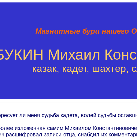
Магнитные бури нашего 
БУКИН Михаил Конс
казак, кадет, шахтер,
есует ли меня судьба кадета, волей судьбы оставш
м более изложенная самим Михаилом Константиновиче
ич расшифровал записи отца, снабдил их коммента