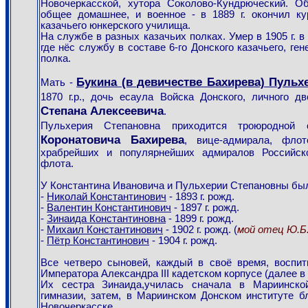
Новочеркасской, хутора Соколово-Кундрюческий. О
общее домашнее, и военное - в 1889 г. окончил ку
казачьего юнкерского училища.
На службе в разных казачьих полках. Умер в 1905 г. в
где нёс службу в составе 6-го Донского казачьего, ге
полка.
Букина (в девичестве Бахирева) Пульх
Мать -
1870 г.р., дочь есаула Войска Донского, личного д
Степана Алексеевича
.
Пульхерия Степановна приходится троюродной
Коронатовича Бахирева
, вице-адмирала, флот
храбрейших и популярнейших адмиралов Российско
флота.
У Константина Ивановича и Пульхерии Степановны был
-
Николай Константинович
- 1893 г. рожд.
-
Валентин Константинович
- 1897 г. рожд.
-
Зинаида Константиновна
- 1899 г. рожд.
-
Михаил Константинович
- 1902 г. рожд. (
мой отец Ю.Б
-
Пётр Константинович
- 1904 г. рожд.
Все четверо сыновей, каждый в своё время, воспи
Императора Александра III кадетском корпусе (далее в
Их сестра Зинаида,училась сначала в Мариинско
гимназии, затем, в Мариинском Донском институте б
Новочеркасске.