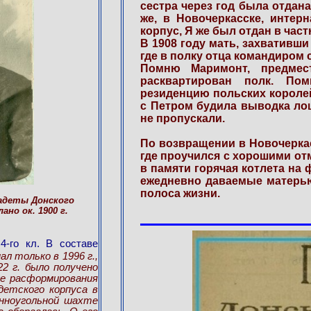
сестра через год была отдан
же, в Новочеркасске, интер
корпус, Я же был отдан в час
В 1908 году мать, захвативши
где в полку отца командиром 
Помню Маримонт, предмес
расквартирован полк. По
резиденцию польских королей
с Петром будила выводка лош
не пропускали.
По возвращении в Новочеркас
где проучился с хорошими от
в памяти горячая котлета на 
ежедневно даваемые матерью 
полоса жизни.
кадеты Донского
но ок. 1900 г.
4-го кл. В составе
нал только в 1996 г.,
2 г. было получено
ле расформирования
детского корпуса в
енноугольной шахте