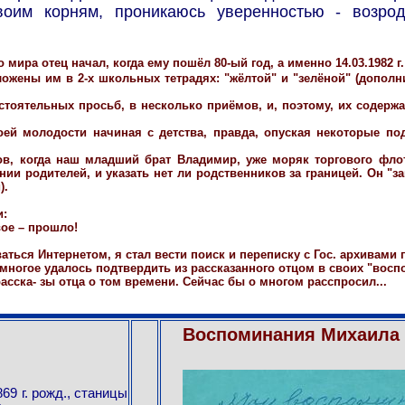
оим корням, проникаюсь уверенностью - возрод
мира отец начал, когда ему пошёл 80-ый год, а именно 14.03.1982 г.
жены им в 2-х школьных тетрадях: "жёлтой" и "зелёной" (дополнит
оятельных просьб, в несколько приёмов, и, поэтому, их содержа
оей молодости начиная с детства, правда, опуская некоторые по
одов, когда наш младший брат Владимир, уже моряк торгового фл
ии родителей, и указать нет ли родственников за границей. Он "за
).
и:
вое – прошло!
аться Интернетом, я стал вести поиск и переписку с Гос. архивами
 многое удалось подтвердить из рассказанного отцом в своих "восп
сска- зы отца о том времени. Сейчас бы о многом расспросил...
Воспоминания Михаила 
869 г. рожд., станицы