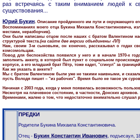
раз встречаясь с таким вниманием людей к св
существования...
Юрий Букин
. Описание пройденного им пути и окружающего его 
Воспоминаниях моего отца Букина Михаила Константиновича, изло
местами, неразборчив).
Они были написаны отцом после наших с братом Валентином наст
структурой текста.
(на сайте две версии объединены -ЛЛ)
Нам, своим 3-м сыновьям, он конечно, рассказывал о годах св
комсомольцам.
Повод для беспокойства появился у него и в начале 1970-х г
заполнить анкету, в которой был пункт о социальном происхожден
корпусе, а его младший брат Пётр, тоже кадет, "сгинул" за границей
Как же указать в анкете?
Мы с братом Валентином были уже не такими наивными, и сказал
пусть Володя пишет – "из рабочих". Время было не такое уж суро
Начиная с 2003 года, когда у меня появилась возможность пользов
Несмотря на плачевное состояние, в частности, Донских архивов.
Временами, жалею о том, что недостаточно внимательно слушал ра
ПРЕДКИ
Родители Букина Михаила Константиновича.
Букин Константин Иванович
Отец -
, подъесаул, 1