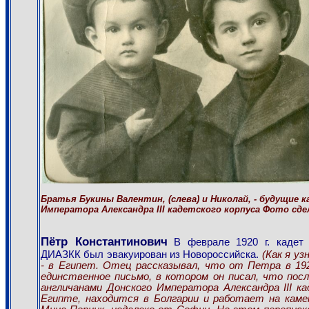
Братья Букины Валентин, (слева) и Николай, - будущие 
Императора Александра III кадетского корпуса Фото сдела
Пётр Константинович
В феврале 1920 г. кадет 
ДИАЗКК был эвакуирован из Новороссийска.
(Как я уз
- в Египет. Отец рассказывал, что от Петра в 192
единственное письмо, в котором он писал, что пос
англичанами Донского Императора Александра III ка
Египте, находится в Болгарии и работает на кам