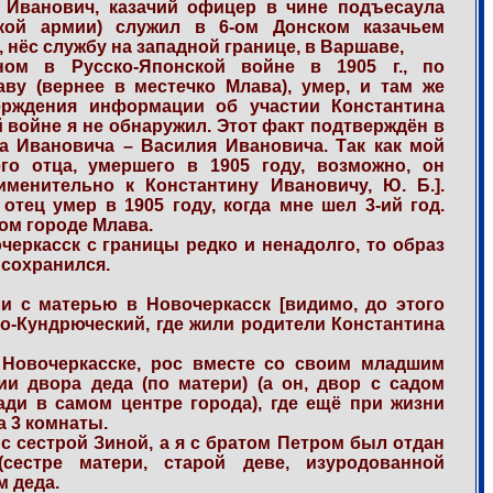
 Иванович, казачий офицер в чине подъесаула
ской армии) служил в 6-ом Донском казачьем
 нёс службу на западной границе, в Варшаве,
ом в Русско-Японской войне в 1905 г., по
у (вернее в местечко Млава), умер, и там же
верждения информации об участии Константина
 войне я не обнаружил. Этот факт подтверждён в
а Ивановича – Василия Ивановича. Так как мой
го отца, умершего в 1905 году, возможно, он
менительно к Константину Ивановичу, Ю. Б.].
тец умер в 1905 году, когда мне шел 3-ий год.
ом городе Млава.
черкасск с границы редко и ненадолго, то образ
 сохранился.
и с матерью в Новочеркасск [видимо, до этого
о-Кундрюческий, где жили родители Константина
 Новочеркасске, рос вместе со своим младшим
ии двора деда (по матери) (а он, двор с садом
ади в самом центре города), где ещё при жизни
а 3 комнаты.
с сестрой Зиной, а я с братом Петром был отдан
сестре матери, старой деве, изуродованной
м деда.