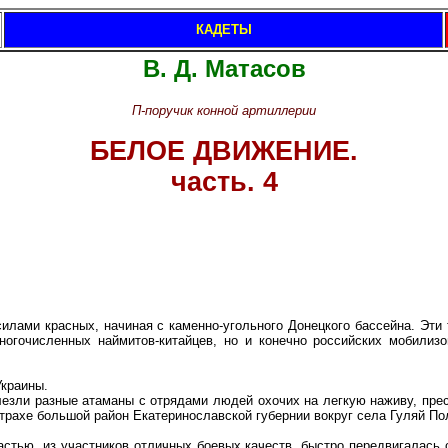
КАДЕТЫ
В. Д. Матасов
П-поручик конной артиллерии
БЕЛОЕ ДВИЖЕНИЕ.
часть. 4
лами красных, начиная с каменно-угольного Донецкого бассейна. Эти
ногочисленных наймитов-китайцев, но и конечно российских мобили
Украины.
езли разные атаманы с отрядами людей охочих на легкую наживу, прес
страхе большой район Екатеринославской губернии вокруг села Гуляй По
стью, из участников отличных боевых качеств, быстро передвигалась 