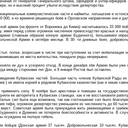
ачиная от генералов Генерального Штаба, офицеров и унтер-офицеров
ери, но и высокий процент убыли вследствие дезертирства.
циональные коммунистические части и наймиты: латышские и эстонски
0 000, и ко времени решающих боев в Орловском направлении они и дал
еской армии (на фронте от Воронежа до Киева) насчитывалось 33 000 бой
у, имея перед собою огромное численное превосходство красных и нахо
армии (главным образом конную армию Буденного), большевики образ
ольческой Армии в октябре месяце. В 30- ти дневных боях, доброво
тья: полки, возросшие в числе при наступлении за счет мобилизации н
 занимавших их места жительства, покидали ряды непрерывно.
.
оняло их дух и ускоряло отход. В конце декабря обе Армии были уже на
огда между сторонами лег Дон, и 9 января Ростов был оставлен.
ведение Кубанских частей. Большая часть членов Кубанской Рады из 
рев.) не имела корней в рядовом Кубанском казачестве (как и некие сам
 применить силу. В ноябре был арестован и повешен за государстве
няли ее авторитета в Кубанских станицах, как и не восстановили работу
 Белых сил была еще возможна, так как соотношение сил было благоп
мия тифа, огромное дезертирство уменьшили их численность до 60 тыся
верст. Советская армия была принуждена жить реквизициями и грабеж
Буденного и Думенко не потеряли боеспособности и активности. В слу
ы осуждена на полную гибель.
и бойцов (Донская армия 37 тысяч. Добровольческая 10 тысяч, Куба