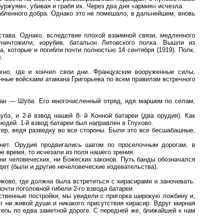
уржуям», убивая и грабя их. Через два дня «армия» исчезла.
рабленного добра. Однако это не помешало, в дальнейшем, вновь
тава. Однако, вследствие плохой взаимной связи, медленного
ничтожили, изрубив, батальон Литовского полка. Вышли из
, которые и погибли почти полностью 14 сентября (1919). Полк,
.
ахно, где и кончил свои дни. Французские вооруженные силы,
нные войсками атамана Григорьева по всем правилам встречного
ман — Шуба. Его многочисленный отряд, идя маршем по селам,
бэ, и 2-й взвод нашей 8- й Конной батареи (два орудия). Как
дей. 1-й взвод батареи был направлен в Глухово.
тер, ведя разведку во все стороны. Были это все бесшабашные,
 нет. Орудия продвигались шагом по проселочным дорогам, в
 время, то исчезали из поля нашего зрения.
ни человеческих, ни Божеских законов. Путь банды обозначался
ет (были и другие нечеловеческие издевательства).
ково, где должна была встретиться с кирасирами и заночевать.
очти поголовной гибели 2-го взвода батареи.
ственные постройки, мы увидели с пригорка широкую ложбину и,
г ни живой души и никакого присутствия кирасир. Вдруг мирная
тепь по едва заметной дороге. С передней же, ближайшей к нам