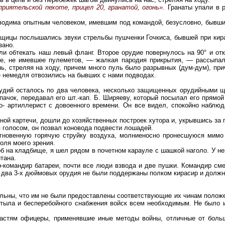
приятельской пехоте, прицел 20, гранатой, огонь».
Гранаты упали в 
ководима опытным человеком, имевшим под командой, безусловно, бывши
рощицы послышались звуки стрельбы пушченки Гочкиса, бывшей при кир
зано.
али обтекать наш левый фланг. Второе орудие повернулось на 90° и о
е, не имевшее пулеметов, — жалкая пародия прикрытия, — рассыпалос
ь, стреляя на ходу, причем много пуль было разрывных (дум-дум), пр
е немедля отвозились на бывших с нами подводах.
рудий осталось по два человека, несколько защищенных орудийными 
олпачок, передавал его шт.-кап. Б. Ширяеву, который посылал его прям
- артиллерист с довоенного времени. Он все видел, спокойно наблюд
сной картечи, дошли до хозяйственных построек хутора и, укрывшись за
 голосом, он позвал коновода подвести лошадей.
мгновенную горячую струйку воздуха, молниеносно пронесшуюся мимо
оля моего зрения.
об на кладбище, я шел рядом в почетном карауле с шашкой наголо. У нег
тана.
р-командир батареи, почти все люди взвода и две пушки. Командир см
то два 3-х дюймовых орудия не были поддержаны полком кирасир и долж
ьны, что им не были предоставлены соответствующие их чинам положен
о тыла и бесперебойного снабжения войск всем необходимым. Не было
астям офицеры, применявшие иные методы войны, отличные от больш