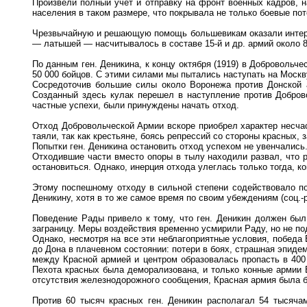
Произвели полный учет и отправку на фронт военных кадров, н
населения в таком размере, что покрывала не только боевые пот
Чрезвычайную и решающую помощь большевикам оказали интерна
— латышей — насчитывалось в составе 15-й и др. армий около 8
По данным ген. Деникина, к концу октября (1919) в Добровольч
50 000 бойцов. С этими силами мы пытались наступать на Москв
Сосредоточив большие силы около Воронежа против Донской 
Созданный здесь кулак перешел в наступление против Добров
частные успехи, были принуждены начать отход.
Отход Добровольческой Армии вскоре приобрел характер несчас
таяли, так как крестьяне, боясь репрессий со стороны красных,
Попытки ген. Деникина остановить отход успехом не увенчались
Отходившие части вместо опоры в тылу находили развал, что р
остановиться. Однако, инерция отхода улеглась только тогда, к
Этому поспешному отходу в сильной степени содействовало по
Деникину, хотя в то же самое время по своим убеждениям (соц.-
Поведение Рады привело к тому, что ген. Деникин должен был
заграницу. Меры воздействия временно усмирили Раду, но не под
Однако, несмотря на все эти неблагоприятные условия, победа
до Дона в плачевном состоянии: потери в боях, страшная эпиде
между Красной армией и центром образовалась пропасть в 400 
Пехота красных была деморализована, и только конные армии 
отсутствия железнодорожного сообщения, Красная армия была б
Против 60 тысяч красных ген. Деникин располагал 54 тысячам