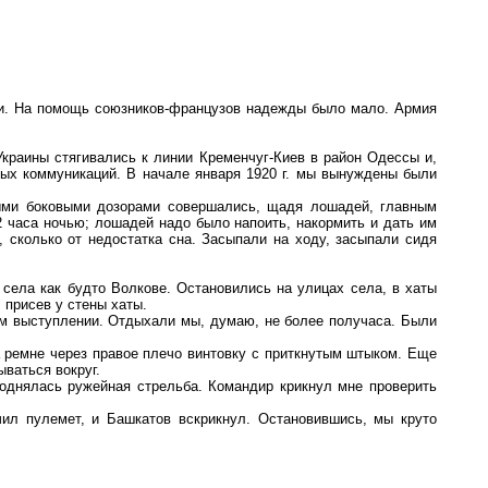
ами. На помощь союзников-французов надежды было мало. Армия
Украины стягивались к линии Кременчуг-Киев в район Одессы и,
вых коммуникаций. В начале января 1920 г. мы вынуждены были
ыми боковыми дозорами совершались, щадя лошадей, главным
2 часа ночью; лошадей надо было напоить, накормить и дать им
 сколько от недостатка сна. Засыпали на ходу, засыпали сидя
 села как будто Волкове. Остановились на улицах села, в хаты
, присев у стены хаты.
ом выступлении. Отдыхали мы, думаю, не более получаса. Были
а ремне через правое плечо винтовку с приткнутым штыком. Еще
ываться вокруг.
поднялась ружейная стрельба. Командир крикнул мне проверить
чил пулемет, и Башкатов вскрикнул. Остановившись, мы круто