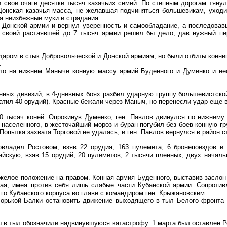
свои очаги десятки тысяч казачьих семей. По степным дорогам тянул
онская казачья масса, не желавшая подчиняться большевикам, уходи
на неизбежные муки и страдания.
у Донской армии и вернул уверенность и самообладание, а последовав
 своей растаявшей до 7 тысяч армии решил бы дело, дав нужный пер
аром в стык Добровольческой и Донской армиям, но были отбиты коннице
.
ило на нижнем Маныче конную массу армий Буденного и Думенко и нес
ных дивизий, в 4-дневных боях разбил ударную группу большевистско
ватил 40 орудий). Красные бежали через Маныч, но перенесли удар еще 
10 тысяч коней. Опрокинув Думенко, ген. Павлов двинулся по нижнем
 населенного, в жесточайший мороз и буран погубил без боев конную гр
ытка захвата Торговой не удалась, и ген. Павлов вернулся в район ст
владел Ростовом, взяв 22 орудия, 163 пулемета, 6 бронепоездов и 
айскую, взяв 15 орудий, 20 пулеметов, 2 тысячи пленных, двух началь
желое положение на правом. Конная армия Буденного, выставив заслон п
ая, имея против себя лишь слабые части Кубанской армии. Сопротив
 го Кубанского корпуса во главе с командиром ген. Крыжановским.
Горькой Балки остановить движение выходящего в тыл Белого фронта 
 в тыл обозначили надвинувшуюся катастрофу. 1 марта был оставлен Р