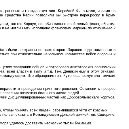
х, раненых и гражданских лиц. Кораблей было мало, и сама по
ные средства Керчи позволили бы быструю переброску в Крым
сом, так как Корпус, ослабив сильно свой левый фланг, обратил
но и не могли быть исполнено фланговым маршем по отношению к
йска были прекрасны со всех сторон. Заранее подготовленные и
аться при относительно небольшом количестве войск обороны и
 целях эвакуации бойцов и потребовал диктаторских полномочий
, всей власти в тылу и т.д. Ген. Деникин ему в этом отказал,
нокомандующим. Это обращение ген. Кутепова послужило толчком
твердости в проведении принятого решения. Остановить процесс
ля спасения возможно большего числа людей.
чии дисциплинированных частей как Добровольческаго корпуса,
, чтобы принять всех людей, стремившихся уйти от красных.
го нельзя сказать о Командующем Донской армией ген. Сидорине,
 моря удалось доставить несколько тысяч Кубанцев.