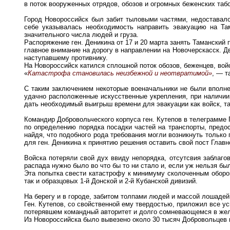
в поток вооруженных отрядов, обозов и огромных беженских таб
Город Новороссийск был забит тыловыми частями, недоставало
себе указывалась необходимость направить эвакуацию на Та
значительного числа людей и груза.
Распоряжение ген. Деникина от 17 и 20 марта занять Таманский
главное внимание на дорогу в направлении на Новочерскасск. 
наступавшему противнику.
На Новороссийск катился сплошной поток обозов, беженцев, вой
«
Катастрофа становилась неизбежной и неотвратимой»
, — т
С таким заключением некоторые военачальники не были вполне 
удачно расположенные искусственные укрепления, при наличии
дать необходимый выигрыш времени для эвакуации как войск, та
Командир Добровольческого корпуса ген. Кутепов в телеграмме
по определению порядка посадки частей на транспорты, предос
найдя, что подобного рода требования могли возникнуть тольк
для ген. Деникина к принятию решения оставить свой пост Глав
Войска потеряли свой дух ввиду непорядка, отсутсвия заблаго
распада нужно было во что бы то ни стало и, если уж нельзя б
Эта попытка свести катастрофу к минимуму сколоченным оборо
так и образцовых 1-й Донской и 2-й Кубанской дивизий.
На берегу и в городе, забитом толпами людей и массой лошадей
Ген. Кутепов, со свойственной ему твердостью, приложил все у
потерявшем командный авторитет и долго сомневающемся в жел
Из Новороссийска было вывезено около 30 тысяч Добровольцев и