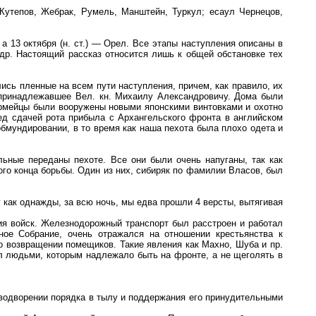
 Кутепов, Жебрак, Румель, Манштейн, Туркул; есаул Чернецов,
а 13 октября (н. ст.) — Орел. Все этапы наступления описаны в
др. Настоящий рассказ относится лишь к общей обстановке тех
ись пленные на всем пути наступления, причем, как правило, их
, принадлежавшее Вел. кн. Михаилу Александровичу. Дома были
оармейцы были вооружены новыми японскими винтовками и охотно
ред сдачей рота прибыла с Архангельского фронта в английском
бмундировании, в то время как наша пехота была плохо одета и
ьные переданы пехоте. Все они были очень напуганы, так как
ого конца борьбы. Один из них, сибиряк по фамилии Власов, был
 как однажды, за всю ночь, мы едва прошли 4 версты, вытягивая
ния войск. Железнодорожный транспорт был расстроен и работал
ьное Собрание, очень отражался на отношении крестьянства к
о возвращении помещиков. Такие явления как Махно, Шуба и пр.
ел людьми, которым надлежало быть на фронте, а не щеголять в
 водворении порядка в тылу и поддержания его принудительными