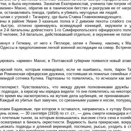
утки, и была неуловима. Захватив Екатеринослав, учинила там погром «б
дивизию» Махно, обратив ее в паническое бегство и разгрузив ее от наг
, останавливать поезда, грабить и убивать неугодных им людей.
ам с угрозой г. Таганрогу, где была Ставка Главнокомандующего.
ны в районе Умани 3 казачьих полка и 2 дивизии пехоты слабого сос
 быстро, отлично ориенируясь всевидящей конницей, окружили и у
и 2-й батальоны доблестного 1-го Симферопольского офицерского полка
0 человек; 3-й батальон, действовавший отдельно, в окружение не попал
мкнул к Гетману, от него к Петлюре, затем к Ленину, наконец к М
Одессы в предположении легкой военной экспедиции на север. Встрече
идировать «армию» Махно, в Полтавской губернии появился новый ата
ский полк, которым командовал, если не ошибаюсь, полк, барон Тау
я Ромненская офицерская дружина, состоявшая из пожилых семейных лю
мандой сотника Кулика. Партизаны то появлялись, то исчезали как ве
ртиллерист. Чувствовалось, что между двумя полковниками дружбы
одводах, а кирасир мы изредка видели: то они появлялись на некоторое
о время мы насмотрелись на жуткие дела шубинцев, не признававших 
 Каждый из убитых был замучен, со срезанными ушами и носом, полуразд
олаем Бадиковым, при котором я оставался, направилась к хутору Воли
ь осени, — 30 сентября (1919) по ст. ст., — день смерти командира и п
и плетеным тыном, за которым возвышались высокие стога сена и хозяй
осматривал в бинокль окрестности. Видимость была прекрасная, вокру
ыезжать подводы и длинной вереницей, поспешно, рысью, уходить в с
 в цепь и без перебежек шагом двинулись на нас, стреляя на ходу.