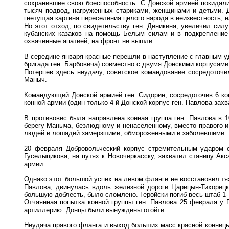
сохранившие свою боеспособность. С Донской армией покидали 
тысяч подвод, нагруженных стариками, женщинами и детьми. Д
гнетущая картина переселения целого народа в неизвестность, 
Но этот отход, по свидетельству ген. Деникина, увеличил сил
кубанских казаков на помощь Белым силам и в подкрепление
охваченные апатией, на фронт не вышли.
В середине января красные перешли в наступление с главным уд
бригада ген. Барбовича) совместно с двумя Донскими корпусами
Потерпев здесь неудачу, советское командование сосредоточ
Маныч.
Командующий Донской армией ген. Сидорин, сосредоточив 6 кон
конной армии (один только 4-й Донской корпус ген. Павлова зах
В противовес была направлена конная группа ген. Павлова в 
берегу Маныча, безлюдному и ненаселенному, вместо правого и
людей и лошадей замерзшими, обмороженными и заболевшими. Поп
20 февраля Добровольческий корпус стремительным ударом о
Гуселыцикова, на путях к Новочеркасску, захватил станицу Акс
армии.
Однако этот большой успех на левом фланге не восстановил тя
Павлова, двинулась вдоль железной дороги Царицын-Тихорецк
большую доблесть, было сломлено. Геройски погиб весь штаб 1-
Отчаянная попытка конной группы ген. Павлова 25 февраля у 
артиллерию. Донцы были вынуждены отойти.
Неудача правого фланга и выход больших масс красной конницы