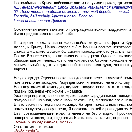
По прибытию в Крым, войсковые части получили приказ, датированн
§1. Генерал-лейтенант Барон Врангель назначается Главноко
§2. Всем честно шедшим со мною в тяжелой борьбе — низкий п
Господи, дай победу Армии и спаси Россию.
Генерал-лейтенант Деникин.
Союзники-ангичане заявили о прекращении всякой поддержки и
была предоставлена самой себе.
В то время, когда главная масса войск отступала с фронта Ку
далее, к Крыму. Наша батарея с 3-м Конным полком некоторое
сначала малыми, а затем большими переходами отступать в нап
После Вознесенска, когда выяснилась угроза Одессе, нача
образом шагом, чередуясь с легкой рысью. Стояли холодные ян
минимальный отдых. Людям свойственна сила духа, чего нет у
верхом.
Не доходя до Одессы несколько десятков верст, глубокой ночь
почти никто не заходил. Разуздав коня, я повесил на его голову 
Наш неутомимый командир, видимо, почувствовал что-то нелад
поданы команды «по коням», «садись».
Уже сидя верхом, в ночном мраке, среди сгрудившихся лошадей
полусонный, но зная, что с нами пехоты нет, я спросил его с не
В это время по поданной команде батарея начала вытягиватьс
намечавшуюся дорогу влево, Я поскакал по ней с разведчиком
Был совершеннейший мрак, и ничего не было видно. Проскака
повернули назад, и я, подхватив Башкатова за талию, спросил:
«можешь ли держаться, Коля?»
.
Он ответил, что может.
«Куда тебя?»