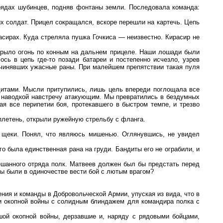
рядах шубинцев, подняв фонтаны земли. Последовала команда:
х солдат. Прицел сокращался, вскоре перешли на картечь. Цепь
асирах. Куда стреляла пушка Гочкиса — неизвестно. Кирасир не
ткрыло огонь по конным на дальнем прицеле. Наши лошади были
ь в цепь где-то позади батареи и постепенно исчезло, узрев
ичинявших ужасные раны. При малейшем препятствии такая пуля
щитами. Мысли притупились, лишь цель впереди поглощала все
ой наводкой навстречу атакующим. Мы превратились в бездумных
ая все перипетии боя, протекавшего в быстром темпе, и трезво
 плетень, открыли ружейную стрельбу с фланга.
 щеки. Понял, что являюсь мишенью. Оглянувшись, не увидел
о была единственная рана на груди. Бандиты его не ограбили, и
ешанного отряда полк. Матвеев должен был бы предстать перед
ны были в одиночестве вести бой с лютым врагом?
ия и команды в Добровольческой Армии, упуская из вида, что в
 и окопной войны с солидным блиндажем для командира полка с
ой окопной войны, дерзавшие и, наряду с рядовыми бойцами,