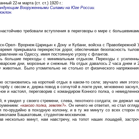
ый 22-м марта (ст. ст.) 1920 г.:
мандующим Вооруженными Силами на Юге России.
оклон.
 настойчиво требовали вступления в переговоры о мире с большевик
рск-Орел- Врорнеж-Царицын к Дону и Кубани, войска с Правобережной 
 время прикрывала перекресток дорог, обеспечивая безопасность тыло
равлении на Одессу, имея постоянную угрозу с флангов.
лись большие переходы с минимальным отдыхом. Переходы с усиленн
варские дни, морозные и снежные. На отдых давалось 2 часа днем и 
 животных. Было утомительно не столько от физического напряжения,
ю остановились на короткий отдых в каком-то селе; звучало имя этого
торбу с овсом и, держа повод в согнутой в локте руке, мгновенно заснул
ное и настоял, переговорив с командиром Конного полка, о немедленн
, я увидел у своего стремени, слева, пехотного солдата; он держал н
доумением:
«какого полка, земляк?»
. Он ничего не ответил, но стал огляд
я по-орудийно в походную колонну, и в ту же минуту со всех сторон 
 Николаем Башкатовым, студентом-москвичом.
в несколько минут, нам навстречу, на топот наших лошадей, застро