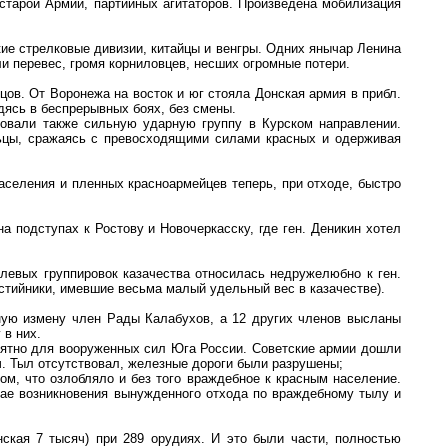
 старой Армии, партийных агитаторов. Произведена мобилизация
е стрелковые дивизии, китайцы и венгры. Одних янычар Ленина
и перевес, громя корниловцев, несших огромные потери.
цов. От Воронежа на восток и юг стояла Донская армия в прибл.
дясь в беспрерывных боях, без смены.
овали также сильную ударную группу в Курском направлении.
льцы, сражаясь с превосходящими силами красных и одерживая
аселения и пленных красноармейцев теперь, при отходе, быстро
 подступах к Ростову и Новочеркасску, где ген. Деникин хотел
левых группировок казачества относилась недружелюбно к ген.
остийники, имевшие весьма малый удельный вес в казачестве).
нную измену член Рады Калабухов, а 12 других членов высланы
 в них.
риятно для вооруженных сил Юга России. Советские армии дошли
ч. Тыл отсутствовал, железные дороги были разрушены;
ом, что озлобляло и без того враждебное к красным население.
чае возникновения вынужденного отхода по враждебному тылу и
нская 7 тысяч) при 289 орудиях. И это были части, полностью