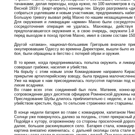
тачанками, делая переходы, когда нужно, по 100 километров в с
Весной 1919 г. (март-апрель) конница ген. Шкуро разгромила «
собраться уцелевшим и новым участникам, предпринимать набеги
Большую тревогу вызвал рейд Махно по нашим незащищенным тыл
Для окружения и ликвидации «армии» Махно были сосредоточе
сосредоточения операция не удалась. Махновцы, действуя
предполагавшегося окружения и, в свою очередь, окружили 1-й 
перед выходом в поход против Махно, имел в своем составе 150
Другой «атаман», национал-большевик Григорьев вначале при
оккупировавшие Одессу во времена Директории, вышли было из 
боя, были обращены в бегство с потерей обуви и оружия.
В то время, когда предпринималась попытка окружить и ликв
совершал грабежи, насилия и убийства.
На борьбу с этим новым злом Командование направило Кирасир
прикрытие артиллерийскому взводу, была придана малочисленна
Уже на марше к нам присоединилась полусотня партизан под ко
лихие всадники.
Во главе всех этих соединений был полк. Матвеев, конно-а
сопровождении двух десятков офицеров Ромненской дружины на п
Преследование Шубы длилось приблизительно с неделю, и за эт
убийством крестьян, будь то сельские стражники или старшины.
В конце недели батарея во главе с командиром, капитаном Ник
Солнце уже повернулось далеко за полдень, стоял прекрасный ден
Подойдя к хутору, огороженному со стороны проселочной дорог
далее, большое раскинувшееся село. Батарея стала, командир 
картина внезапно изменилась: с дальней околицы села стали в
окраины села стали выскакивать группы людей. Они рассыпались