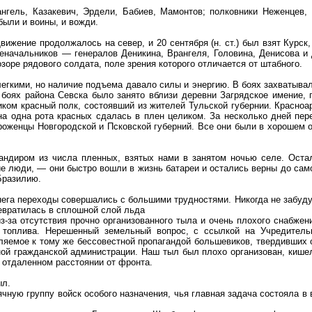
нгель, Казакевич, Эрдели, Бабиев, Мамонтов; полковники Неженцев,
были и воины, и вожди.
жение продолжалось на север, и 20 сентября (н. ст.) был взят Курск, 
начальников — генералов Деникина, Врангеля, Головина, Денисова и 
зоре рядового солдата, поле зрения которого отличается от штабного.
егкими, но наличие подъема давало силы и энергию. В боях захватывал
в боях района Севска было занято вблизи деревни Загрядское имение
ликом красный полк, состоявший из жителей Тульской губернии. Красн
на одна рота красных сдалась в плен целиком. За несколько дней пе
оженцы Новгородской и Псковской губерний. Все они были в хорошем о
ндиром из числа пленных, взятых нами в занятом ночью селе. Остал
ие люди, — они быстро вошли в жизнь батареи и остались верны до сам
Бразилию.
нега переходы совершались с большими трудностями. Никогда не забуду
ревратилась в сплошной слой льда
з-за отсутствия прочно организованного тыла и очень плохого снабже
ка топлива. Нерешенный земельный вопрос, с ссылкой на Учредител
бляемое к тому же бессовестной пропагандой большевиков, твердивших 
ной гражданской администрации. Наш тыл был плохо организован, киш
 отдаленном расстоянии от фронта.
ыл.
ячную группу войск особого назначения, чья главная задача состояла в