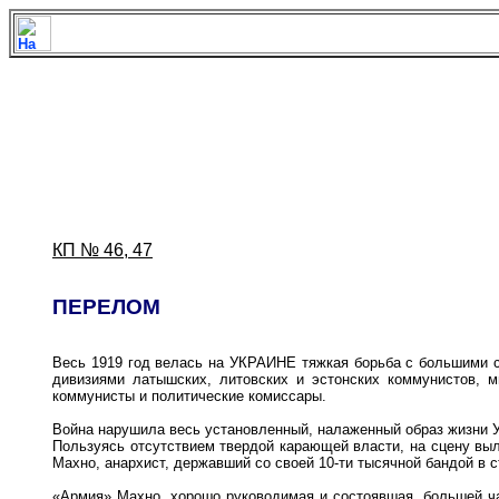
КП № 46, 47
ПЕРЕЛОМ
Весь 1919 год велась на УКРАИНЕ тяжкая борьба с большими си
дивизиями латышских, литовских и эстонских коммунистов, м
коммунисты и политические комиссары.
Война нарушила весь установленный, налаженный образ жизни 
Пользуясь отсутствием твердой карающей власти, на сцену выл
Махно, анархист, державший со своей 10-ти тысячной бандой в 
«Армия» Махно, хорошо руководимая и состоявшая, большей ча