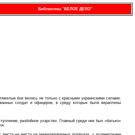
Библиотека "БЕЛОЕ ДЕЛО"
 тяжелые бои велись не только с красными украинскими силами,
зованных солдат и офицеров, в среду которых были вкраплены
тупление, разбойное ухарство. Главный среди них был «батько»
ля.
с места на место на реквизированных подводах, с пулеметными