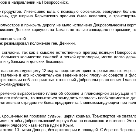
оров в направлении на Новороссийск.
 продуктов. Интенсивно шла, с помощью союзников, эвакуация больны
мань, где ширина Керченского пролива была невелика, а транспорт
 полуостров и прикрыть дорогу не было исполнено Добровольческим корпу
Движение Донских корпусов на Тамань не только запоздало по времени, 
сковых частей.
ак резюмировал положение ген. Деникин.
согласны, так как в смысле естественных преград позиции Новоросси
 большого количества тяжелой и легкой артиллерии, могли долго держ
к и кубанских и донских беженцев.
 Главнокомандующему 12 марта предложил принять решительные меры в
тавление в его исключительное ведение всех пловучих средств и флота
о при наличии неблагоприятных отношений Добровольцев со своим Глав
нокомандующего.
временно выработанного плана об обороне и планомерной эвакуации и 
ыло его избежать, то попытаться замедлить являлось необходимостью д
нительным отрядом не была предпринята Главнокомандующим при нали
, брошенных на произвол судьбы, царил кошмар. Транспортов не хватало
силия, чтобы Добровольческий корпус был по возможности вывезен. Это
ании рядового казачества идти в Крым.
 около 10 тысяч Донцов, без артиллерии и лошадей. С берегов Черного