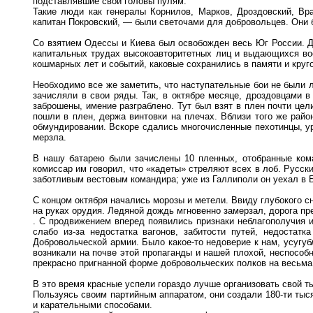
подставлявшие свои головы пулям.
Такие люди как генералы Корнилов, Марков, Дроздовский, Вра
капитан Покровский, — были светочами для добровольцев. Они 
Со взятием Одессы и Киева был освобожден весь Юг России. Дви
капитальных трудах высокоавторитетных лиц и выдающихся вое
кошмарных лет и событий, каковые сохранились в памяти и круго
Необходимо все же заметить, что наступательные бои не были л
зачисляли в свои ряды. Так, в октябре месяце, дроздовцами 
заброшены, имение разграблено. Тут был взят в плен почти це
пошли в плен, держа винтовки на плечах. Вблизи того же райо
обмундировании. Вскоре сдались многочисленные пехотинцы, ур
мерзла.
В нашу батарею были зачислены 10 пленных, отобранные кома
комиссар им говорил, что «кадеты» стреляют всех в лоб. Русск
заботливым вестовым командира; уже из Галлиполи он уехал в 
С концом октября начались морозы и метели. Ввиду глубокого с
на руках орудия. Ледяной дождь мгновенно замерзал, дорога п
. С продвижением вперед появились признаки неблагополучия и
слабо из-за недостатка вагонов, забитости путей, недостат
Добровольческой армии. Было какое-то недоверие к нам, усугу
возникали на почве этой пропаганды и нашей плохой, неспособ
прекрасно пригнанной форме добровольческих полков на весьма
В это время красные успели гораздо лучше организовать свой т
Пользуясь своим партийным аппаратом, они создали 180-ти тыс
и карательными способами.