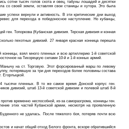
ись сотни тысяч голов скота и овец, табуны лошадей и десятки
ла со своей земли, оставляя свои станицы и хутора. Это была
шие успехи вернули и активность. В эти критические дни выход
евес для перехода в победоносное наступление. Но кубанцы,
й ген. Топоркова (Кубанская дивизия. Терская дивизия и конная
колько пехотных дивизий. 27 января красная конница перешла
й конницы, взял много пленных и всю артиллерию 1-й советской
восточное на Тихорецкую силами 10-й и 1-й конных армий.
у Манычу на ст. Торговую. Этот форсированный марш по левому
уппу, потерявшую за три дня переходов более половины состава
. Егорлыцкой.
4 тысячи пленных. В то же самое время Донской корпус ген.
ников дивизий, штаб 13-й советской дивизии и полевой штаб 8-й
ротив временно неспособной, из-за саморазгрома, конницы ген.
ление этих частей Кубанской армии, несмотря на проявленную
Буденного не удалась. После тяжелого боя, потеряв почти всю
остов и начат общий отход Белого фронта, вскоре обратившийся