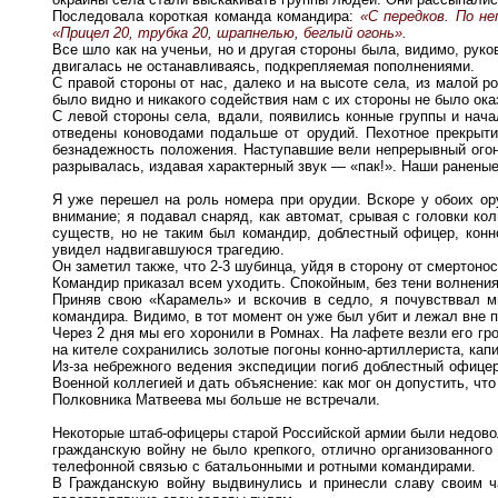
Последовала короткая команда командира:
«С передков. По не
«Прицел 20, трубка 20, шрапнелью, беглый огонь».
Все шло как на ученьи, но и другая стороны была, видимо, ру
двигалась не останавливаясь, подкрепляемая пополнениями.
С правой стороны от нас, далеко и на высоте села, из малой 
было видно и никакого содействия нам с их стороны не было ока
С левой стороны села, вдали, появились конные группы и нач
отведены коноводами подальше от орудий. Пехотное прекрыти
безнадежность положения. Наступавшие вели непрерывный огон
разрывалась, издавая характерный звук — «пак!». Наши ранены
Я уже перешел на роль номера при орудии. Вскоре у обоих о
внимание; я подавал снаряд, как автомат, срывая с головки к
существ, но не таким был командир, доблестный офицер, конно
увидел надвигавшуюся трагедию.
Он заметил также, что 2-3 шубинца, уйдя в сторону от смертоно
Командир приказал всем уходить. Спокойным, без тени волнения
Приняв свою «Карамель» и вскочив в седло, я почувстввал 
командира. Видимо, в тот момент он уже был убит и лежал вне п
Через 2 дня мы его хоронили в Ромнах. На лафете везли его гр
на кителе сохранились золотые погоны конно-артиллериста, капи
Из-за небрежного ведения экспедиции погиб доблестный офице
Военной коллегией и дать объяснение: как мог он допустить, ч
Полковника Матвеева мы больше не встречали.
Некоторые штаб-офицеры старой Российской армии были недовол
гражданскую войну не было крепкого, отлично организованног
телефонной связью с батальонными и ротными командирами.
В Гражданскую войну выдвинулись и принесли славу своим ч