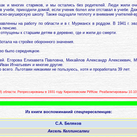
 как и многих стариков, и мы остались без родителей. Люди жили оч
 в учебе, приходили домой, если ученик болел или отставал в учебе. 
рско-акушерскую школу. Также ощущали теплоту и внимание учителей-вр
авленны на работу по области и в г. Мурманск в роддом. В 1941 г. эв
на пенсию.
 отпущены к старшим детям в деревню, где и жили до смерти.
отала на стройке оборонного значения.
тво было середняцкое.
чей. Егорова Елизавета Павловна, Михайлов Александр Алексеевич, 
ван Игнатьевич и многие другие.
 всего. Льготами никакими не пользуюсь, хотя и проработала 39 лет.
й) области. Репрессированы в 1931 году Кирилловским РИКом. Реабилитированы 10.10
Из книги воспоминаний спецпереселенцев:
С.А. Беляков
Аксель Келлинсалми