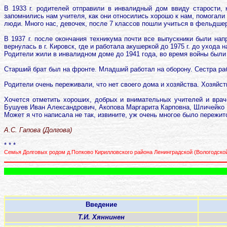
В 1933 г. родителей отправили в инвалидный дом ввиду старости,
запомнились нам учителя, как они относились хорошо к нам, помогали
люди. Много нас, девочек, после 7 классов пошли учиться в фельдше
В 1937 г. после окончания техникума почти все выпускники были напр
вернулась в г. Кировск, где и работала акушеркой до 1975 г. до ухода 
Родители жили в инвалидном доме до 1941 года, во время войны были
Старший брат был на фронте. Младший работал на оборону. Сестра раб
Родители очень переживали, что нет своего дома и хозяйства. Хозяйс
Хочется отметить хороших, добрых и внимательных учителей и вра
Бушуев Иван Александрович, Акопова Маргарита Карповна, Шличейко И
Может я что написала не так, извините, уж очень многое было пережито
А.С. Гапова (Долгова)
* * *
Семья Долговых родом д.Попково Кирилловского района Ленинградской (Вологодско
Введение
Т.И. Хяннинен