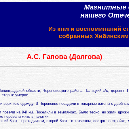
Магнитные 
нашего Отеч
Из книги воспоминаний с
собранных Хибински
А.С. Гапова (Долгова)
нинградской области, Череповецкого района, Талицкий с/с, деревня По
, старые умерли.
 и верхнюю одежду. В Череповце посадили в товарные вагоны с двойными
м повели на 9-й км. Поселили в землянках. Было тесно, но жили дружн
ме перевели жить в палатки.
ший брат - проходчиком, второй брат - откатчиком, сестра на стройке, 