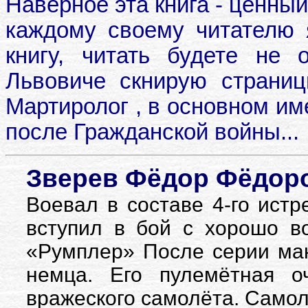
Наверное эта книга - ценный
каждому своему читателю я
книгу, читать будете не
Львовиче скнирую страниц
Мартиролог , в основном им
после Гражданской войны...
Зверев Фёдор Фёдор
Воевал в составе 4-го ист
вступил в бой с хорошо 
«Румплер» После серии ман
немца. Его пулемётная о
вражеского самолёта. Самолё