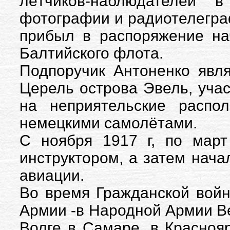
лётчиков-наблюдателей 
фотографии и радиотелеграф
прибыл в распоряжение на
Балтийского флота.
Подпоручик Антоненко явл
Церель острова Эвель, уча
на неприятельские распо
немецкими самолётами.
С ноября 1917 г, по март
инструктором, а затем нач
авиации.
Во время Гражданской войн
Армии -в Народной Армии Ве
Волге в Самаре, в Красноя