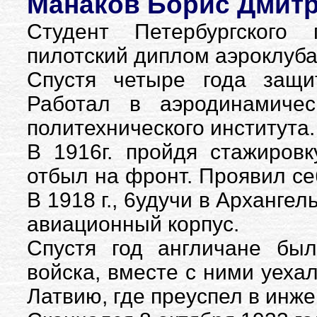
Манаков Борис Дмитри
Студент Петербургского
пилотский диплом аэроклуба
Спустя четыре года защи
Работал в аэродинамичес
политехнического института.
В 1916г. пройдя стажиров
отбыл на фронт. Проявил се
В 1918 г., 6удучи в Арханге
авиационный корпус.
Спустя год англичане бы
войска, вместе с ними уеха
Латвию, где преуспел в инж