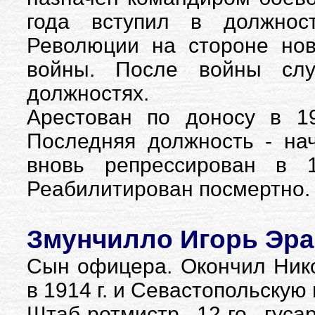
года вступил в должнос
Революции на стороне нов
войны. После войны сл
должностях.
Арестован по доносу в 19
Последняя должность - на
вновь репрессирован в 
Реабилитирован посмертно.
Змунчилло Игорь Эраз
Сын офицера. Окончил Ник
в 1914 г. и Севастопольскую
Штаб-ротмистр 12-го гуса