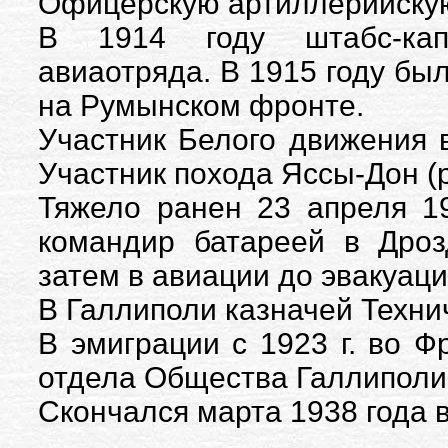
Офицерскую артиллерийскую
В 1914 году штабс-капи
авиаотряда. В 1915 году был
на Румынском фронте.
Участник Белого движения 
Участник похода Яссы-Дон (
Тяжело ранен 23 апреля 1
командир батареей в Дроз
затем в авиации до эвакуац
В Галлиполи казначей Технич
В эмиграции с 1923 г. во Ф
отдела Общества Галлиполи
Скончался марта 1938 года 