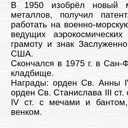
В 1950 изобрёл новый м
металлов, получил патен
работать на военно-морску
ведущих аэрокосмических
грамоту и знак Заслуженно
США.
Скончался в 1975 г. в Сан-
кладбище.
Награды: орден Св. Анны I
орден Св. Станислава III ст
IV ст. с мечами и бантом
венком.