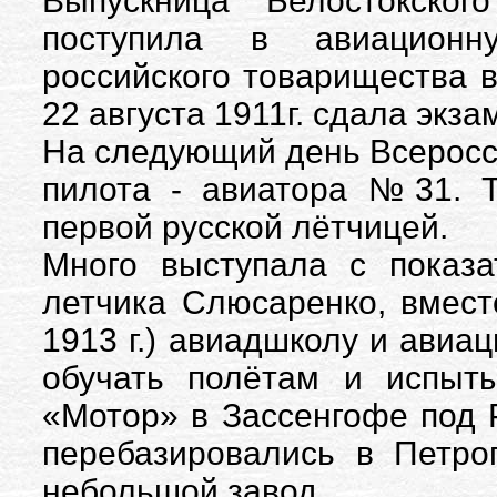
Выпускница Белостокског
поступила в авиацион
российского товарищества в
22 августа 1911г. сдала экза
На следующий день Всеросс
пилота - авиатора №31. Т
первой русской лётчицей.
Много выступала с показ
летчика Слюсаренко, вмест
1913 г.) авиадшколу и авиа
обучать полётам и испыт
«Мотор» в Зассенгофе под 
перебазировались в Петро
небольшой завод.