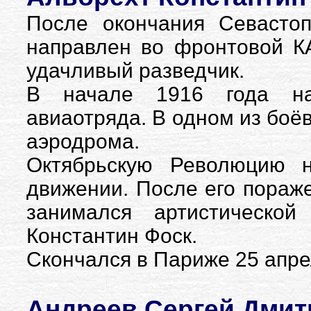
После окончания Севасто
направлен во фронтовой К
удачливый разведчик.
В начале 1916 года наз
авиаотряда. В одном из боёв
аэродрома.
Октябрьскую Революцию н
движении. После его пораж
занимался артистической
Константин Фоск.
Скончался в Париже 25 апре
Андреев Сергей Дмитр