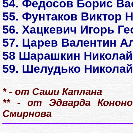
54. Федосов Борис Вас
55. Фунтаков Виктор 
56. Хацкевич Игорь Г
57. Царев Валентин А
58 Шарашкин Николай
59. Шелудько Никола
* - от Саши Каплана
** - от Эдварда Кононов
Смирнова