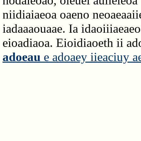
nodaieoao, oieuei auiieieoa 
niidiaiaeoa oaeno neoaeaaii
iadaaaouaae. Ia idaoiiiaeaeo
eioadiaoa. Eioidiaoeth ii ad
adoeau
e adoaey iieaciuy a