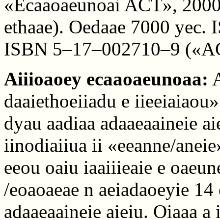
«Ecaaoaeunoai ACT», 2000. 
ethaae). Oedaae 7000 yec.
ISBN 5–17–002710–9 («A
Aiiioaoey ecaaoaeunoaa:
A
daaiethoeiiadu e iieeiaiaou
dyau aadiaa adaaeaaineie aie
iinodiaiiua ii «eeanne/aneie
eeou oaiu iaaiiieaie e oaeu
/eoaoaeae n aeiadaoeyie 14 
adaaeaaineie aieiu. Oiaaa a 