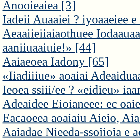
Anooieaiea
[3]
Iadeii Auaaiei ? iyoaaeiee 
Aeaaiieiiaiaothuee Iodaauaa:
aaniiuaaiuie!»
[44]
Aaiaeoea Iadony
[65]
«Iiadiiiue» aoaiai Adeaidu
Ieoea ssiii/ee ? «eidieu» ia
Adeaidee Eioianeee: ec oaie
Eacaoeea aoaiaiu Aieio, Ai
Aaiadae Nieeda-ssoiioia e 