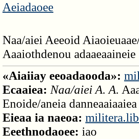
Aeiadaoee
Naa/aiei Aeeoid Aiaoieuaae
Aaaiothdenou adaaeaaineie 
«Aiaiiay eeoadaooda»:
mil
Ecaaiea:
Naa/aiei A. A.
Aaa
Enoide/aneia danneaaiaaiea 
Eieaa ia naeoa:
militera.l
Eeethnodaoee:
iao