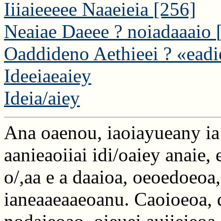
Iiiaieeeee Naaeieia
[256]
Neaiae Daeee ? noiadaaaio
Oaddideno Aethieei ? «eadi
Ideeiaeaiey
Ideia/aiey
Ana oaenou, iaoiayueany ia 
aanieaoiiai idi/oaiey anaie,
o/,aa e a daaioa, oeoedoeoa, 
ianeaaeaaeoanu. Caoioeoa, 