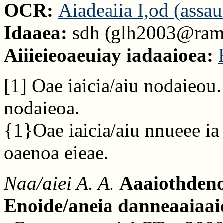
OCR:
Aiadeaiia I,od (
assa
Idaaea:
sdh (
glh2003@ramb
Aiiieieoaeuiay iadaaioea:
[1]
Oae iaicia/aiu nodaieou.
nodaieoa.
{1}
Oae iaicia/aiu nnueee ia 
oaenoa eieae.
Naa/aiei A. A.
Aaaiothdeno
Enoide/aneia danneaaiaai