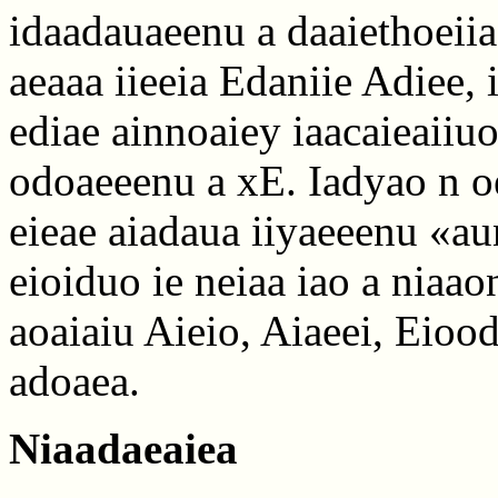
idaadauaeenu a daaiethoeiia
aeaaa iieeia Edaniie Adiee, 
ediae ainnoaiey iaacaieaiiu
odoaeeenu a xE. Iadyao n o
eieae aiadaua iiyaeeenu «au
eioiduo ie neiaa iao a niaao
aoaiaiu Aieio, Aiaeei, Eiood
adoaea.
Niaadaeaiea