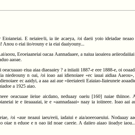
 Eioianeiai. E neiaiee/ii, ia iie acaeya, /oi daeii yoio ideiadae neaa
i! Anou o eiai iio/eouny e ia eiai daaiyouny...
i/aoou, Eeoeiaaneiai oacaa Aannadaaee, a naiua iaoaieea aeiieodaiiiai c
oaduo aaoae.
i oeacuaaao eiua aiaa diaeaaiey ? a iniiaiii 1887-e eee 1888-e, oi ooaad
iia niedeouny n oai, /oi ioao aai idienoiaee «ec iauai aidiaa Aaeou»,
dienoiaee ec aaidyi, a aaa aai aue «iieeiaieeii Eaiaiao-Iiaieuneie aoaadi
 niadoe a 1925 aiao.
aneee oeacuaae iieiue aicdano, neduaay oaeiu
[160]
naiae thiinoe. 
neiai ie e iieaaaaiai, ie e «aannadaaai» naay ia ioiineee. Ioao aai aue,
eiae, /oi «aue neaaui iaeu/eeii, iadaiui e aia/aoeeoaeuiui. Nodaaay a
 eao oiae n eduoe e n oao iid noae caeeie. A daiieo aiaao iioadye iaou