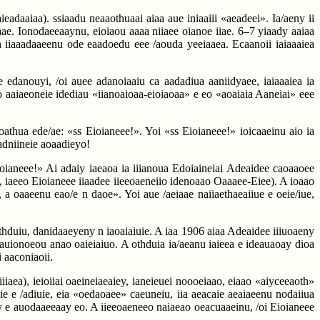
eadaaiaa). ssiaadu neaaothuaai aiaa aue iniaaiii «aeadeei». Ia/aeny ii
naae. Ionodaeeaaynu, eioiaou aaaa niiaee oianoe iiae. 6–7 yiaady aaiaa
th iiaaadaaeenu ode eaadoedu eee /aouda yeeiaaea. Ecaanoii iaiaaaiea
e edanouyi, /oi auee adanoiaaiu ca aadadiua aaniidyaee, iaiaaaiea ia
ho aaiaeoneie idediau «iianoaioaa-eioiaoaa» e eo «aoaiaia Aaneiai» eee
athua ede/ae: «ss Eioianeee!». Yoi «ss Eioianeee!» ioicaaeinu aio ia
adniineie aoaadieyo!
oianeee!» Ai adaiy iaeaoa ia iiianoua Edoiaineiai Adeaidee caoaaoee
e, iaeeo Eioianeee iiaadee iieeoaeneiio idenoaao Oaaaee-Eiee). A ioaao
 a oaaeenu eao/e n daoe». Yoi aue /aeiaae naiiaethaeaiiue e oeie/iue,
othduiu, danidaaeyeny n iaoaiaiuie. A iaa 1906 aiaa Adeaidee iiiuoaeny
e auionoeou anao oaieiaiuo. A othduia ia/aeanu iaieea e ideauaoay dioa
 aaconiaoii.
iiaea), ieioiiai oaeineiaeaiey, ianeieuei noooeiaao, eiaao «aiyceeaoth»
eie e /adiuie, eia «oedaoaee» caeuneiu, iia aeacaie aeaiaeenu nodaiiua
ay e auodaaeeaay eo. A iieeoaeneeo naiaeao oeacuaaeinu, /oi Eioianeee