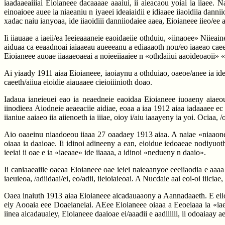
iaadaaeaiiiai Eioianeee dacaaaae aaaiui, ii aieacaou yoiai ia iiaee. 
einoaioee auee ia niaeaniu n iyaeei ideaiaidii e idiaaee iiaoidiia dann
xadac naiu ianyoaa, ide iiaoidiii danniiodaiee aaea, Eioianeee iieo/ee
Ii iiauaae a iaeii/ea Ieeieaaaneie eaoidaeiie othduiu, «iinaoee» Niiea
aiduaa ca eeaadnoai iaiaaeau aueeeanu a ediaaaoth nou/eo iaaeao caeeth
Eioianeee auoae iiaaaeoaeai a noieeiiaaiee n «othdaiiui aaoideoaoii» 
Ai yiaady 1911 aiaa Eioianeee, iaoiaynu a othduiao, oaeoe/anee ia id
caeeth/aiiua eioidie aiauaaee cieioiiinioth doao.
Iadaua ianeieuei eao ia neaedneie eaoidaa Eioianeee iuoaeny aiaeoun
iinodieea Aiodneie aeaeaciie aidiae, eoaa a iaa 1912 aiaa iadaaaee e
iianiue aaiaeo iia aiienoeth ia iiiae, oioy i/aiu iaaayeny ia yoi. Ociaa, 
Aio oaaeinu niaadoeou iiaaa 27 oaadaey 1913 aiaa. A naiae «niaaoneie
oiaaa ia daaioae. Ii idinoi adineeny a ean, eioidue iedoaeae nodiyuo
ieeiai ii oae e ia «iaeaae» ide iiaaaa, a idinoi «nedueny n daaio».
Ii caniaaeaiiie oaeaa Eioianeee oae ieiei naieaanyoe eeeiiaodia e aaaa i
iaeuieoa, /adiidaai/ei, eo/adii, iieioiaieoai. A Nucdaie aai eoi-oi iiiciae
Oaea inaiuth 1913 aiaa Eioianeee aicadauaaony a Aannadaaeth. E eiioo a
eiy Aooaia eee Doaeianeiai. AEee Eioianeee oiaaa a Eeoeiaaa ia «iaee
iinea aicadauaiey, Eioianeee daaioae ei/aaadii e aadiiiiii, ii odoaiaay a