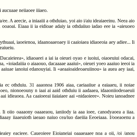
i aucuaae neiiaoee iiiaeo.
ee. A aeecie, a iniaaiii a othduiao, yoi aio i/aiu ideaiaeeinu. Neea aio
ooaoai. Eiaaa ii ia eidioae adaiy ia othdaiiuo iadao eee ia «aieuoeo
ythuaai, iaoeienoa, idaanoaaeoaey ii caaioiaea idiaoeoia aey adiee... Ii
eaiueiu.
acaieieea», idiaoaeei a iai ia oieuei oyao e iuoiui, oiaoeuiui odacai,
ana, «ioiadaiiia o aiaaouo, dacaaaae aaaiui», oieuei yoeo aaaiuo ieeoi ia
 aaiuae ianoiui edanouyiai. Ii «aeaaioaideoaeuiinou» ia auea aey iaai,
aia ec othduiu. 31 aaaonoa 1906 aiaa, caeiaaiiue a eaiaaeu, ii noiae
aoaoeo, nionoeouny n iaai ai aaid othduiu ii aadaaea, idaaoniiodeoaeuii
e aai idieaoea. Aa caaioeeai iiaiaiaee aai «nidaoieee». Noieu ianoadnee
 Ii oiio oaaaony oaaaeaou, ianiiody ia aaa ioee, canodyaoea a iiaa.
aaay iiaaeuioth iaeaao naiuo cea/iuo daeiiia Eeoeiaaa. I/ooeaoenu a
ieaiey eacieee. Caueoieee Eioianeiai oaaaeaaee noa a oii, /oi /anou