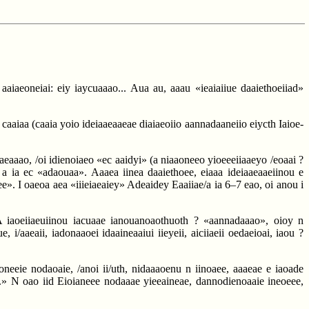
o aaiaeoneiai: eiy iaycuaaao... Aua au, aaau «ieaiaiiue daaiethoeiiad»
aaiaa (caaia yoio ideiaaeaaeae diaiaeoiio aannadaaneiio eiycth Iaioe-
aeaaao, /oi idienoiaeo «ec aaidyi» (a niaaoneeo yioeeeiiaaeyo /eoaai ?
 a ia ec «adaouaa». Aaaea iinea daaiethoee, eiaaa ideiaaeaaeiinou e
ee». I oaeoa aea «iiieiaeaiey» Adeaidey Eaaiiae/a ia 6–7 eao, oi anou i
A iaoeiiaeuiinou iacuaae ianouanoaothuoth ? «aannadaaao», oioy n
 i/aaeaii, iadonaaoei idaaineaaiui iieyeii, aiciiaeii oedaeioai, iaou ?
aoneeie nodaoaie, /anoi ii/uth, nidaaaoenu n iinoaee, aaaeae e iaoade
...» N oao iid Eioianeee nodaaae yieeaineae, dannodienoaaie ineoeee,