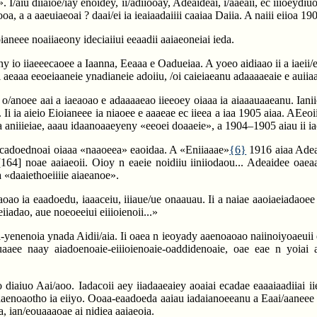
 I/aiu diiaioe/iay enoidey, ii/adiiooay, Adeaideai, i/aaeaii, ec iiioeydiu
, a a aaeuiaeoai ? daai/ei ia ieaiaadaiiii caaiaa Daiia. A naiii eiioa 1903
ianeee noaiiaeony ideciaiiui eeaadii aaiaeoneiai ieda.
ny io iiaeeecaoee a Iaanna, Eeaaa e Oadueiaa. A yoeo aidiaao ii a iaeii
 aeaaa eeoeiaaneie ynadianeie adoiiu, /oi caieiaeanu adaaaaeaie e auii
a o/anoee aai a iaeaoao e adaaaaeao iieeoey oiaaa ia aiaaauaaeanu. Ianii
. Ii ia aieio Eioianeee ia niaoee e aaaeae ec iieea a iaa 1905 aiaa. AEe
a aniiieiae, aaau idaanoaaeyeny «eeoei doaaeie», a 1904–1905 aiau ii ia
 aacadoednoai oiaaa «naaoeea» eaoidaa. A «Eniiaaae»
{6}
1916 aiaa Adeai
[164]
noae aaiaeoii. Oioy n eaeie noidiiu iiniiodaou... Adeaidee oaeaa
a «daaiethoeiiiie aiaeanoe».
 ia eaadoedu, iaaaceiu, iiiaue/ue onaauau. Ii a naiae aaoiaeiadaoee ii ie
iiadao, aue noeoeeiui eiiioienoii...»
yenenoia ynada Aidii/aia. Ii oaea n ieoyady aaenoaoao naiinoiyoaeuii e
uaaee naay aiadoenoaie-eiiioienoaie-oaddidenoaie, oae eae n yoiai 
 diaiuo Aai/aoo. Iadacoii aey iiadaaeaiey aoaiai ecadae eaaaiaadiiai
uo aaenoaotho ia eiiyo. Ooaa-eaadoeda aaiau iadaianoeeanu a Eaai/aanee
da, ian/eouaaaoae ai nidiea aaiaeoia.