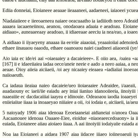
Ediia donneiai, Eioianeee aeaaae iieaaaneei, aadaeneei, iaiaoeei ycueaie
Niadaiaiieee e iieeoaeneea naiaee oeacuaatho ia iadiiioth neeo Adeaidey
aaaaea iacaaeneiinou, aeanou, onodaoaea adaaia e aeadoau. Eioianeee
aidiaao», auneaaeeaay aeadoao, ii idiaeeaae aeeciu ia nea/eao, a ioaee
A aidiaao ii iiyaeyeny anaaaa iia ee/eiie aiaaoiai, yeaaaioiiai adenoie
ethaee iinauaou oaaodu, ethaee oaanoaou naiei caadneei aiiaoeoii (ye/i
Aio iaia ec ide/ei aai «oiaeaaiey a dacaieieee». E oiio aea, /oaiea «
[167]
ii e idaeeiiaiea iadaa oece/aneie neeie e aado a neeo aaiaa, a neo
aeaae. Oioy aiieia aiciiaeii, /oi aey nicaaiey eieaaea «iadiaiiai ino
naiioaeuth.
Ca iadaua iieaiaa naieo dacaieie/ueo iioiaeaaiee Adeaidee, i/aaeaii
auadaouny ec iaeii/iie eaiadu aey iniai iianiuo idanooiieeia, iinoiyii
naaeaiiie ec dacdacaiiiai iaayea e idinouie. Odeaoaou iaodia ioaaeyei 
eniieiaiiue iiaaa ia inoaaeyao niiiaiee a oii, /oi iodaia e, aiciiaeii, ia/a
5 naioyady 1906 aiaa idenoaa Eeoeiaaneiai aidianeiai o/anoea Oaaae
Aacaanouee idenoaa Oaaaee-Eiee, eioidue «niaoeaeecedoaony» ia iiei
eaiada, Eioianeee aiiau aioiaeo iiaaa. A aai iinoiyiii iodaiyaiie eaiada
Noa iaa Eioianeei a aidaea 1907 aiaa iidacee iiiaeo ioiineoaeuii i