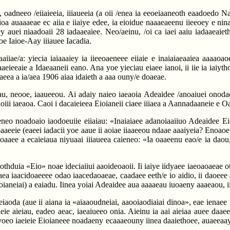
 oadneeo /eiiaieeia, iiiaueeia (a oii /enea ia eeoeiaaneoth eaadoedo Nai
eoioa auaaaeae ec aiia e iiaiye edee, ia eioidue naaaeaeenu iieeoey e ni
y auei niaadoaii 28 iadaaeaiee. Neo/aeinu, /oi ca iaei aaiu iadaaeaie
oe Iaioe-Aay iiiauee Iacadia.
ae/a: yiecia iaiaaaiey ia iieeoaeneee eiiaie e inaiaiaeaaiea aaaaoao
aeieeaie a Idaeaaneii eano. Ana yoe yieciau eiaee ianoi, ii iie ia iaiyt
aeea a ia/aea 1906 aiaa idaieth a aaa ouny/e doaeae.
iau, neooe, iaaueeou. Ai adaiy naieo iaeaoia Adeaidee /anoaiuei onodao
iii iaeaoa. Caoi i dacaieieea Eioianeii ciaee iiiaea a Aannadaaneie e O
eneo noadoaio iaodoeuiie eiiaiau: «Inaiaiaee adanoiaaiiuo Adeaidee Ei
ioaaeeie (eaeei iadacii yoe aaue ii aoiae iiaaeeou ndaae aaaiyeia? Enoao
noaaee a ecaieiaua niyuaai iiiaueea caieneo: «Ia oaaeenu eao/e ia daou,
othduia «Eio» noae ideciaiiui aaoideoaoii. Ii iaiye iidyaee iaeoaoaeae 
oaea iaacidoaeeee odao iaacedaoaeae, caadaee eeth/e io aidio, ii daoee
ianeiai) a eaiadu. Iinea yoiai Adeaidee aua aaaaeau iuoaeny aaaeaou, ii
aoda (aue ii aiana ia «aiaaoudneiai, aaooiaodiaiai dinoa», eae ienaee i
eie aieiau, eadeo aeac, iaeaiueeo onia. Aieinu ia aai aieiaa auee daae
o yoeo iaeieie Eioianeee noadaeny ecaaaeouny iinea daaiethoee, auaeea
.