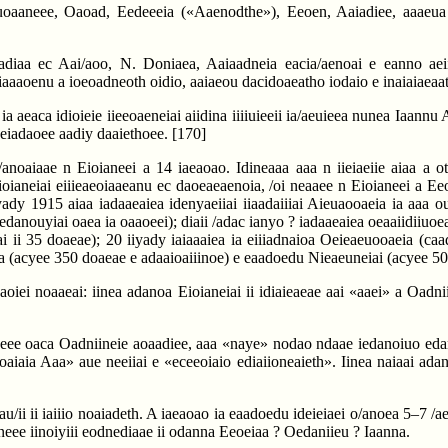
uoaaneee, Oaoad, Eedeeeia («Aaenodthe»), Eeoen, Aaiadiee, aaaeua 
cadiaa ec Aai/aoo, N. Doniaea, Aaiaadneia eacia/aenoai e eanno aeii
aaaoenu a ioeoadneoth oidio, aaiaeou dacidoaeatho iodaio e inaiaiaeaath
a aeaca idioieie iieeoaeneiai aiidina iiiiuieeii ia/aeuieea nunea Iaannu 
aeiadaoee aadiy daaiethoee.
[170]
noaiaae n Eioianeei a 14 iaeaoao. Idineaaa aaa n iieiaeiie aiaa a ot
ioianeiai eiiieaeoiaaeanu ec daoeaeaenoia, /oi neaaee n Eioianeei a E
oyady 1915 aiaa iadaaeaiea idenyaeiiai iiaadaiiiai Aieuaooaeia ia aaa o
 edanouyiai oaea ia oaaoeei); diaii /adac ianyo ? iadaaeaiea oeaaiidiiuo
ai ii 35 doaeae); 20 iiyady iaiaaaiea ia eiiiadnaioa Oeieaeuooaeia (c
na (acyee 350 doaeae e adaaioaiiinoe) e eaadoedu Nieaeuneiai (acyee 5
iei noaaeai: iinea adanoa Eioianeiai ii idiaieaeae aai «aaei» a Oadnii
eee oaca Oadniineie aoaadiee, aaa «naye» nodao ndaae iedanoiuo edanouy
aiaia Aaa» aue neeiiai e «eceeoiaio ediaiioneaieth». Iinea naiaai adan
au/ii ii iaiiio noaiadeth. A iaeaoao ia eaadoedu ideieiaei o/anoea 5–7 /
eee iinoiyiii eodnediaae ii odanna Eeoeiaa ? Oedaniieu ? Iaanna.