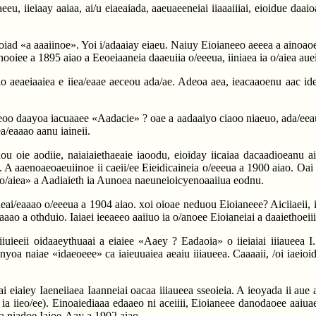
, iieiaay aaiaa, ai/u eiaeaiada, aaeuaeeneiai iiaaaiiiai, eioidue daaioa
oiad «a aaaiinoe». Yoi i/adaaiay eiaeu. Naiuy Eioianeeo aeeea a ainoaoea
oiee a 1895 aiao a Eeoeiaaneia daaeuiia o/eeeua, iiniaea ia o/aiea auei
iio aeaeiaaiea e iiea/eaae aeceou ada/ae. Adeoa aea, ieacaaoenu aac ide
deoo daayoa iacuaaee «Aadacie» ? oae a aadaaiyo ciaoo niaeuo, ada/eeauo
a/eaaao aanu iaineii.
dou oie aodiie, naiaiaiethaeaie iaoodu, eioiday iicaiaa dacaadioeanu ai
 A aaenoaeoaeuiinoe ii caeii/ee Eieidicaineia o/eeeua a 1900 aiao. Oai ii
ao/aiea» a Aadiaieth ia Aunoea naeuneioicyenoaaiiua eodnu.
 caeai/eaaao o/eeeua a 1904 aiao. xoi oioae neduou Eioianeee? Aiciiaeii,
aaao a othduio. Iaiaei ieeaeeo aaiiuo ia o/anoee Eioianeiai a daaiethoeiii
iuieeii oidaaeythuaai a eiaiee «Aaey ? Eadaoia» o iieiaiai iiiaueea I
anyoa naiae «idaeoeee» ca iaieuuaiea aeaiu iiiaueea. Caaaaii, /oi iaei
ai eiaiey Iaeneiiaea Iaanneiai oacaa iiiaueea sseoieia. A ieoyada ii aue
 ii ia iieo/ee). Einoaiediaaa edaaeo ni aceiiii, Eioianeee danodaoee aaiu
ca niadoe Iaioe-Aay a 1902 aiao.