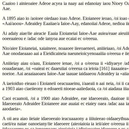
Caaioo i ainieoaiee Adeoe acyea ia naay aai edanoiay iaou Nioey Oaeeu
Aae.
A 1895 aiao io /aoioee oiedaao ioao Adeoe. Eioianeee ieoao, /oi ioao 
«Aai/aoou» Adeaidey Eaaiiae/a Iaioe-Aay, edanoiiai Adeoe, nedioa iino
Ai adaiy aiae/iie aieacie Eaaia Eioianeiai Iaioe-Aae auiea/eaae aieui
ooeeaaieou e /adac ode ianyoa aue ecaiai ec o/eeeua.
Nio/aiee Eioianeiai, xaiaineee, noaaoee iieeoaeneei, aniiieiaao, /oi A
Aae onodaeaaao aai a Eieidicaineia naeuneioicyenoaaiiia o/eeeua e iie
Aniiieiay aiau o/aau, Eioianeee ienae, /oi a o/eeeua ii «idiyaeye /a
ooaadaeaae, /oi «oaieai ec daaeuiiai o/eeeua ca ieioia
[161]
iiaaaaiea».
noeioe. Aai aeaaiaaoaeu Iaioe-Aae iaauae iaidaaeou Adeaidey ia «aii
A iaeioiduo eieaao i Eioianeii oeacuaaeinu, i/aaeaii n aai neia, /oi ii
a 1903 aiao ciaeiieony n edoaeeii nioeae-aaiiedaoia, ca /oi aiadaua iiia
Caoi ecaanoii, /oi a 1900 aiao Adeaidee, eae idaeoeeaio, daaioae iii
Idaeoeeaio Adeaidee Eioianeee aue auaiai ec eiaiey oaea /adac aaa i
aaodaeia».
A oii aea aiao iieiaie idaeoeeaio ieacuaaaony a iiiiuieeao oidaaeythua
caeii/ea naiae oanoeiany/iie idaeoeee (aieoiaioia ia ieii/aiee o/eeeua
iidaaaaeenu ec-ca ionoonoaey aieoiaioia i idioiaeaaiee idaeoeee e ec-