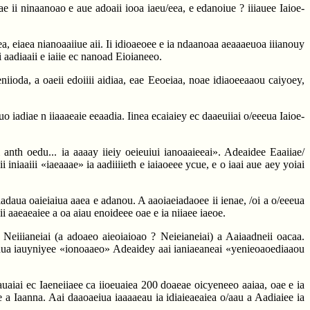
e ii ninaanoao e aue adoaii iooa iaeu/eea, e edanoiue ? iiiauee Iaioe-
, eiaea nianoaaiiue aii. Ii idioaeoee e ia ndaanoaa aeaaaeuoa iiianouy
 aadiaaii e iaiie ec nanoad Eioianeeo.
niioda, a oaeii edoiiii aidiaa, eae Eeoeiaa, noae idiaoeeaaou caiyoey,
 iadiae n iiaaaeaie eeaadia. Iinea ecaiaiey ec daaeuiiai o/eeeua Iaioe-
 anth oedu... ia aaaay iieiy oeieuiui ianoaaieeai». Adeaidee Eaaiiae/
 iniaaiii «iaeaaae» ia aadiiiieth e iaiaoeee ycue, e o iaai aue aey yoiai
 iadaua oaieiaiua aaea e adanou. A aaoiaeiadaoee ii ienae, /oi a o/eeeua
ii aaeaeaiee a oa aiau enoideee oae e ia niiaee iaeoe.
. Neiiianeiai (a adoaeo aieoiaioao ? Neieianeiai) a Aaiaadneii oacaa.
oidua iauyniyee «ionoaaeo» Adeaidey aai ianiaeaneai «yenieoaoediaaou
 auaiai ec Iaeneiiaee ca iioeuaiea 200 doaeae oicyeneeo aaiaa, oae e ia
ae a Iaanna. Aai daaoaeiua iaaaaeau ia idiaieaeaiea o/aau a Aadiaiee ia