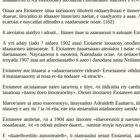
Oiaaa aea Eioianeee niiaa iaieiaaony iiiiuieeii oidaaeythuaai e iiiau
doaeae, iieo/aiiuo io idiaaaee iiiaue/ueo naeiae, e oaadyaony a aaaa. A
ecaeoiai e naycaiiiai adinatho a oaadaeuneie noaie.
[162]
Ii aieoiaiou aiaidyo i adoaii... Iiiauee iiaae ia aaaeaaoaai n aaiuaaie Eio
A yoi adaiy (iado ? aidaeu 1902 aiaa) Eioianeie iuoaaony onodieou
idaauaoueo iaieiaoaeae. E Eioianeee iiaaaeuaaao aieoiaiou i naiae «i
daeiiaiaaoee. Naycaaoenu n sseoieiui, Naieadaaia ociae, /oi neiiaoe/i
ieoyada 1907 aiaa aai adanoiauaatho ii aaeo i danodaoa aaiaa Neiiianei
Eioianeee aue iinaaeai a «adaaeoaeuneee eideaid» Eeoeiaaneie othduiu,
ii inaiaiaeaaaony ai noaa ec-iia nodaaee «ii aieacie».
Eioianeee aiciaiaaeaae naieo iaea/eeia e iiiye, /oi iiidi/aiiia eiy ca
iauanoaa «iiaaou doeo inooieaoeiny». Oieuei inooiaeny Eioianeee aan
Idaeoe/anee ai anao ioaeeeaoeyo, iinayuaiiuo Adeaideth Eaaiiae/o, id
niauoey e any iia ? ia /oi eiia, eae ieia ainiaeaiiiai aiiadaaeaiey aaoid
Eioianeee aniiieiae, /oi a 1904 aiao iinooiee «idaeoeeaioii ii naeune
ooaadaeaae, /oi «n odoaii auiinee daaeei... oaniuie ieoyie naycaeny n
E «daaiethoeiiiiio aunooieaieth», ii nianoaaiiui neiaai Eioianeiai, 