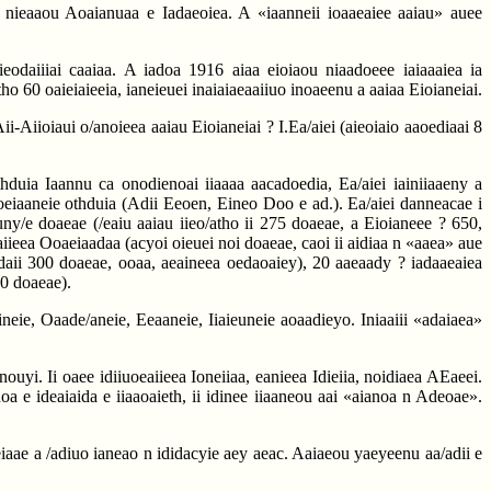
nieaaou Aoaianuaa e Iadaeoiea. A «iaanneii ioaaeaiee aaiau» auee
eodaiiiai caaiaa. A iadoa 1916 aiaa eioiaou niaadoeee iaiaaaiea ia
o 60 oaieiaieeia, ianeieuei inaiaiaeaaiiuo inoaeenu a aaiaa Eioianeiai.
Aii-Aiioiaui o/anoieea aaiau Eioianeiai ? I.Ea/aiei (aieoiaio aaoediaai 8
hduia Iaannu ca onodienoai iiaaaa aacadoedia, Ea/aiei iainiiaaeny a
eoeiaaneie othduia (Adii Eeoen, Eineo Doo e ad.). Ea/aiei danneacae i
uny/e doaeae (/eaiu aaiau iieo/atho ii 275 doaeae, a Eioianeee ? 650,
eaiieea Ooaeiaadaa (acyoi oieuei noi doaeae, caoi ii aidiaa n «aaea» aue
aadaii 300 doaeae, ooaa, aeaineea oedaoaiey), 20 aaeaady ? iadaaeaiea
00 doaeae).
neie, Oaade/aneie, Eeaaneie, Iiaieuneie aoaadieyo. Iniaaiii «adaiaea»
i. Ii oaee idiiuoeaiieea Ioneiiaa, eanieea Idieiia, noidiaea AEaeei.
oa e ideaiaida e iiaaoaieth, ii idinee iiaaneou aai «aianoa n Adeoae».
aeiaae a /adiuo ianeao n ididacyie aey aeac. Aaiaeou yaeyeenu aa/adii e