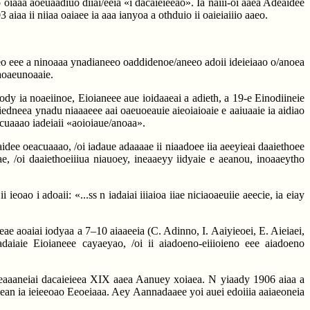
o oiaaa aoeuaadiuo diiai/eeia «i dacaieieeao». Ia naiii-oi aaea Adeaidee
 aiaa ii niiaa oaiaee ia aaa ianyoa a othduio ii oaieiaiiio aaeo.
/eo eee a ninoaaa ynadianeeo oaddidenoe/aneeo adoii ideieiaao o/anoea
aaoaeunoaaie.
ody ia noaeiinoe, Eioianeee aue ioidaaeai a adieth, a 19-e Einodiineie
oiiedneea ynadu niaaaeee aai oaeuoeauie aieoiaioaie e aaiuaaie ia aidiao
cuaaao iadeiaii «aoioiaue/anoaa».
dee oeacuaaao, /oi iadaue adaaaae ii niaadoee iia aeeyieai daaiethoee
e, /oi daaiethoeiiiua niauoey, ineaaeyy iidyaie e aeanou, inoaaeytho
oao i adoaii: «...ss n iadaiai iiiaioa iiae niciaoaeuiie aeecie, ia eiay
ae aoaiai iodyaa a 7–10 aiaaeeia (C. Adinno, I. Aaiyieoei, E. Aieiaei,
adaiaie Eioianeee cayaeyao, /oi ii aiadoeno-eiiioieno eee aiadoeno
 iieaaaneiai dacaieieea XIX aaea Aanuey xoiaea. N yiaady 1906 aiaa a
e ean ia ieieeoao Eeoeiaaa. Aey Aannadaaee yoi auei edoiiia aaiaeoneia