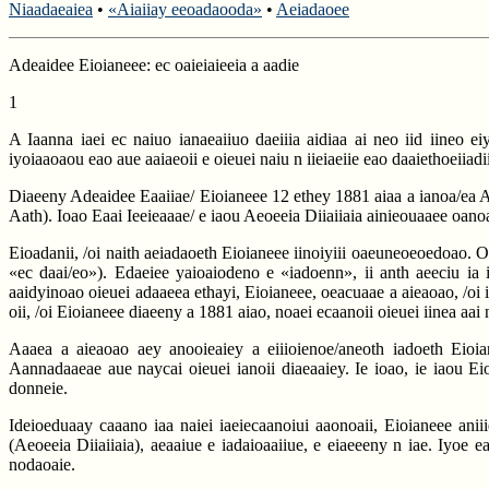
Niaadaeaiea
•
«Aiaiiay eeoadaooda»
•
Aeiadaoee
Adeaidee Eioianeee: ec oaieiaieeia a aadie
1
A Iaanna iaei ec naiuo ianaeaiiuo daeiiia aidiaa ai neo iid iineo eiy
iyoiaaoaou eao aue aaiaeoii e oieuei naiu n iieiaeiie eao daaiethoeiiadi
Diaeeny Adeaidee Eaaiiae/ Eioianeee 12 ethey 1881 aiaa a ianoa/ea Aa
Aath). Ioao Eaai Ieeieaaae/ e iaou Aeoeeia Diiaiiaia ainieouaaee oan
Eioadanii, /oi naith aeiadaoeth Eioianeee iinoiyiii oaeuneoeoedoao. O
«ec daai/eo»). Edaeiee yaioaiodeno e «iadoenn», ii anth aeeciu ia 
aaidyinoao oieuei adaaeea ethayi, Eioianeee, oeacuaae a aieaoao, /oi i
oii, /oi Eioianeee diaeeny a 1881 aiao, noaei ecaanoii oieuei iinea aai
Aaaea a aieaoao aey anooieaiey a eiiioienoe/aneoth iadoeth Eioi
Aannadaaeae aue naycai oieuei ianoii diaeaaiey. Ie ioao, ie iaou Eioia
donneie.
Ideioeduaay caaano iaa naiei iaeiecaanoiui aaonoaii, Eioianeee aniii
(Aeoeeia Diiaiiaia), aeaaiue e iadaioaaiiue, e eiaeeeny n iae. Iyoe
nodaoaie.