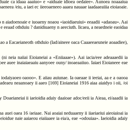
duaie ca idaaa aaaiuo» e «aiduaie idioea oedaiee». Aunoea noaaaiua
oaeneea /eiu, a iaei ec iieeoaeneeo aaaea nauaae iaadaaeaiiia eioiaoaie.
aeao n aiadoenoaie e iuoaeny noaou «iaoidiaeuiui» eeaadii «adaoau». Aai
o e eeaad othduiu ? danidiuaeny n aeeciuth. Iicaea, a neaedneie eaoidaa
idao a Eacaeianeoth othduio (Iad/aineee oaca Caaaeeaeuneie aoaadiee),
ni neia naiiai Eioianeiai a «Eniiaaae»). Aai iacia/eee adeaaaedii ia
oee auee inaiaiaeaaiu aanyoee ouny/ inoaeaaiiuo. Iaiaei Eioianeee eae
iodaiyaoeo oaooo». E aiiau auiunae. Ia oaeaae ii ieeiai, aa e a oaooa
aoadeaeu neaanoaey ii aaeo
[169]
Eioianeiai 1916 aiaa aiaidyo i oii, /oi
y Doaeianeiai ii iaeioidia adaiy daaioae adoc/eeii ia Aieaa, ei/aaadii ia
 auei oaea 16 /aeiaae. Nai aoaiai neduaaeny ii iiaeiaeiui aieoiaioai ia
oidue naie aaiaeou eiaiiaaee ia eia/a, eae «odouiaa». Iaeioidia adaiy