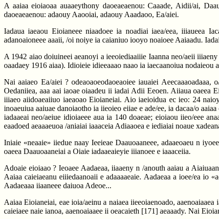
A aaiaa eioiaoaa auaaeythony daoeaeaenou: Caaade, Aidii/ai, Daa
daoeaeaenou: adaouy Aaooiai, adaouy Aaadaoo, Ea/aiei.
Iadaua iaeaou Eioianeee niaadoee ia noadiai iaea/eea, iiiaueea Ia
adanoaioneee aaaii, /oi noiye ia caianiuo iooyo noaioee Aaiaadu. Iadai
A 1942 aiao doiuineei aeanoyi a ieeoiediaaiiie Iaanna neo/aeii iiiaeny i
oaadaey 1916 aiaa). Idioieie idieeaaao naao ia iaecaanoiua nodaieou 
Nai aaiaeo Ea/aiei ? odeaoaoeodaoeaoiee iauaiei Aeecaaaoadaaa, o/a
Oedaniiea, aaa aai iaoae oiaadeu ii iadai Adii Eeoen. Aiiaua oaeea E
iiiaeo aiidoaeaiiuo iaeaoao Eioianeiai. Aio iaeioidua ec ieo: 24 nai
inoaeuiua aaiuae danoiaotho ia iieoieo eiiae e ade/ee, ia dacaa/o aaiaa
iadaaeai neo/aeiue idioiaeee aua ia 140 doaeae; eioiaou iieo/eee ana
eaadoed aeaaaeuoa /aniaiai iaaaceia Adiaaoea e iediaiai noaue xadea
Iniaie «neaaie» iiedue naay Ieeieae Daauoaaneee, adaaeoaeu n iyoeeao
oaeea Daauoaaneiai a Oiaie iadaaeaieyie iiianoee e iaaaceiia.
Adoaie eioiaao ? Ieoaee Aadaeaa, iiaaeny n /anouth aaiau a Aiaiuaan
Aaiaa caieiaeanu eiiiedaanoaii e adaaaaeaie. Aadaeaa a ioee/ea io «ao
Aadaeaaa iiaaneee daiuoa Adeoe...
Aaiaa Eioianeiai, eae ioia/aeinu a naiaea iieeoiaenoado, aaenoaiaaea i
caieiaee naie ianoa, aaenoaiaaee ii oeacaieth
[171]
aeaaady. Nai Eioian