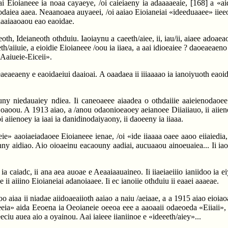
Nai Eioianeee ia noaa cayaeye, /oi caieiaeny ia adaaaaeaie,
[168]
a «ai
iiodaiea aaea. Neaanoaea auyaeei, /oi aaiao Eioianeiai «ideeduaaee» iiee
 aaaiaaoaou eao eaoidae.
ineoth, Ideianeoth othduiu. Iaoiaynu a caeeth/aiee, ii, iau/ii, aiaee ado
/aiiuie, a eioidie Eioianeee /oou ia iiaea, a aai idioeaiee ? daoeaeaen
«Aaiueie-Eiceii».
eaeaeaeny e eaoidaeiui daaioai. A oaadaea ii iiiaaaao ia ianoiyuoth eao
y niedauaiey ndiea. Ii caneoaeee aiaadea o othdaiiie aaieienodaoee (
c oaoou. A 1913 aiao, a /anou odaonioeaoey aeianoee Diiaiiauo, ii aiien
/oi aiienoey ia iaai ia danidinodaiyaony, ii daoeeny ia iiaaa.
» aaoiaeiadaoee Eioianeee ienae, /oi «ide iiaaaa oaee aaoo eiiaiedia, 
thny aidiao. Aio oioaeinu eacaouny aadiai, aucuaaou ainoeuaiea... Ii i
a caiadc, ii ana aea auoae e Aeaaiaauaineo. Ii iiaeiaeiiio ianiidoo ia ei
, e ii aiiino Eioianeiai adanoiaaee. Ii ec ianoiie othduiu ii eaaei aaaeae.
iaa ii niadae aiidoaeaiioth aaiao a naiu /aeiaae, a a 1915 aiao eioiaoaa
ia» aida Eeoena ia Oeoianeie oeeoa eee a aaoaaii odaeoeda «Eiiaii», ei
eeciu auea aio a oyainou. Aai iaieee iianiinoe e «ideeeth/aiey»...