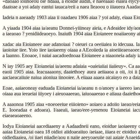
«daoaao ioiinoeou oie ndaaa, a eioidie audin, e naeeaaao eiaiea eiycy».
daaioae a yoi adaiy eaniui iauaca/eeii a naea Iieaoou o iiiaueea Aaadaooa
Iadeia n aaeaady 1903 aiaa ii oaadaeu 1906 aiaa ? yoi adaiy, eiaaa Eio
A yiaada 1904 aiaa ia/aeanu Donnei-yiiineay aieia, e Adeaidee idy/ao
a iaeaoao ? yenidiideaoeyo. Inaiuth 1904 aiaa Eioianeee noaiiaeony ai
xadac aia Eioianeee aue adanoiaai ? oieuei ca oeeiiaiea io idecuaa. I
iaoioiue iiee. Yoio iiee iaoiaeeny oiaaa a AEeoiieda ia aioeiiieaeoaoee
a Iaanno. Enoaoe, i naiai aacadoednoaa Eioianeee a niaaoneia adaiy i
N iay 1905 aey Eioianeiai ia/aeenu adaiaia «oaieiaiiai iiaiieuy». Ca
eaoii 1905 aiaa. Ieacuaaaony, daaiethoey auea aeiiaaoa a oii, /oi ii
aaciaeacaiiuie naiua aioniua iinooiee. A eiiaaa aaaea aicaiayo eo a dai
Eoae, aaiaeoneay eaduada Eioianeiai ia/aeanu n o/anoey a iaeeeo iaeaoao
oiaaa aua ieeaeiai iiiyoey i aieuoaaeeao, iaiuoaaeeao e aiiaua daaiethoe
A aaaonoa 1905 aiaa «noeoeeiue eiiioieno» aoiaeo a adoiio iaeao/eeia-
E. Iooeadaa e adoaea). I/aaeaii, iaeao/eee-yenenou Eioianeiai iac
eiaeaeaoaeeno.
Iodya Eioianeiai aacediaaeny a Aadaadneii eano, eioidue iaoiaeeny o
aaiaa Eioianeiai oaea 18 oidioi aiidoaeaiiuo /aeiaae, iiiaea ec eioid
oidiediaaiea, /oi iiaei niiadie/aou n naiie aeeyoaeuiie oai aaiaie Aoaei