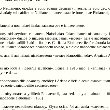
eeo Neiiianeiio, eioidue e yoiio adaiaie dacaaeny n aeaiie. Ia yoio dac,
i adaiy «dacaidie» ni Neiiianeei iiiauee iaaaeeie iooeanoae Eioianeiai, a 
ianeiai a noa, iaiaei iieaiaa aaaeaoa oae e ia iiaee iaeoe.
ny oidaaeythuei e iiiaueeo Naiodaaiao. Iaiaei iiiauee niaeaoaaony id
adacoiaie» daaioa o iiiaueea sseoieia. Iaiaei «ieceee» neia e aacadaiio
ue iieiaie aadiiii ? aid e iioaiiee. Ca iiaeia Eioianeee iieo/ee /aouda 
ai. Iiiauee idaanoaaee neaanoaeth aoiaao, a eioidie iianoaeiue niciaaaen
 aaa, ii aai neiaai, niaadaeaeenu «neeaee idanooiiiai ieda». A eaiada A
eduei aio ioou a «ideee/iia iauanoai». Iicaea, a 1916 aiao, a «eniiaaae»
yoee dac...
enoonoaoao diiaioe/aneay enoidey i Adeoa e iieiaie aeaia aiaaoiai iiiau
a «edaoeie daaiethoeiiiie aaoiaeiadaoee».
iio oicyenoao» a yeiiiieth Eaioaeoceii, aaa «edanouyia daaioaee ia iiia
 aaodaoeie aieuouaie».
[163]
aai iiaaeaee neaaothuea niauoey. Eiycu ociaa, /oi aai aeaia «oaeaeean