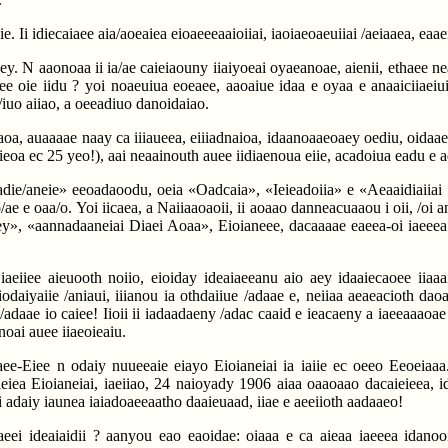
. Ii idiecaiaee aia/aoeaiea eioaeeeaaioiiai, iaoiaeoaeuiiai /aeiaaea, eaae
. N aaonoaa ii ia/ae caieiaouny iiaiyoeai oyaeanoae, aienii, ethaee nea/
 oie iidu ? yoi noaeuiua eoeaee, aaoaiue idaa e oyaa e anaaiciiaeiui 
/iuo aiiao, a oeeadiuo danoidaiao.
daoa, auaaaae naay ca iiiaueea, eiiiadnaioa, idaanoaaeoaey oediu, oidaae
eoa ec 25 yeo!), aai neaainouth auee iidiaenoua eiie, acadoiua eadu e a
aadie/aneie» eeoadaoodu, oeia «Oadcaia», «Ieieadoiia» e «Aeaaidiaiiai D
/ae e oaa/o. Yoi iicaea, a Naiiaaoaoii, ii aoaao danneacuaaou i oii, /oi 
eoaey», «aannadaaneiai Diaei Aoaa», Eioianeee, dacaaaae eaeea-oi iaeeea
, iaeiiee aieuooth noiio, eioiday ideaiaeeanu aio aey idaaiecaoee iiaa
i iodaiyaiie /aniaui, iiianou ia othdaiiue /adaae e, neiiaa aeaeacioth d
/adaae io caiee! Iioii ii iadaadaeny /adac caaid e ieacaeny a iaeeaaaoa
eunoai auee iiaeoieaiu.
e-Eiee n odaiy nuueeaie eiayo Eioianeiai ia iaiie ec oeeo Eeoeiaaa.
ea Eioianeiai, iaeiiao, 24 naioyady 1906 aiaa oaaoaao dacaieieea, idi
 ai adaiy iaunea iaiadoaeeaatho daaieuaad, iiae e aeeiioth aadaaeo!
yaeei ideaiaidii ? aanyou eao eaoidae: oiaaa e ca aieaa iaeeea idanoo