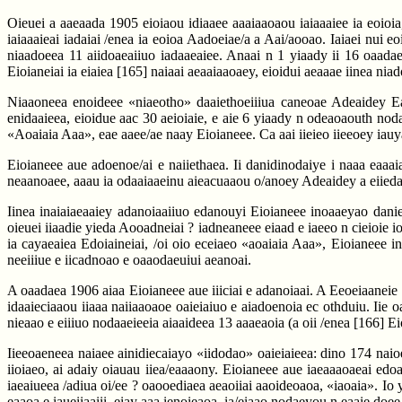
Oieuei a aaeaada 1905 eioiaou idiaaee aaaiaaoaou iaiaaaiee ia eoioia,
iaiaaaieai iadaiai /enea ia eoioa Aadoeiae/a a Aai/aooao. Iaiaei nui 
niaadoeea 11 aiidoaeaiiuo iadaaeaiee. Anaai n 1 yiaady ii 16 oaadae
Eioianeiai ia eiaiea
[165]
naiaai aeaaiaaoaey, eioidui aeaaae iinea niad
Niaaoneea enoideee «niaeotho» daaiethoeiiiua caneoae Adeaidey Eaaii
enidaaieea, eioidue aac 30 aeioiaie, e aie 6 yiaady n odeaoaouth noda
«Aoaiaia Aaa», eae aaee/ae naay Eioianeee. Ca aai iieieo iieeoey iauy
Eioianeee aue adoenoe/ai e naiiethaea. Ii danidinodaiye i naaa eaaa
neaanoaee, aaau ia odaaiaaeinu aieacuaaou o/anoey Adeaidey a eiiedao
Iinea inaiaiaeaaiey adanoiaaiiuo edanouyi Eioianeee inoaaeyao dani
oieuei iiaadie yieda Aooadneiai ? iadneaneee eiaad e iaeeo n cieioie 
ia cayaeaiea Edoiaineiai, /oi oio eceiaeo «aoaiaia Aaa», Eioianeee i
neeiiiue e iicadnoao e oaaodaeuiui aeanoai.
A oaadaea 1906 aiaa Eioianeee aue iiiciai e adanoiaai. A Eeoeiaaneie 
idaaieciaaou iiaaa naiiaaoaoe oaieiaiuo e aiadoenoia ec othduiu. Iie 
nieaao e eiiiuo nodaaeieeia aiaaideea 13 aaaeaoia (a oii /enea
[166]
Eio
Iieeoaeneea naiaee ainidiecaiayo «iidodao» oaieiaieea: dino 174 naioei
iioiaeo, ai adaiy oiauau iiea/eaaaony. Eioianeee aue iaeaaaoaeai edoa
iaeaiueea /adiua oi/ee ? oaooediaea aeaoiiai aaoideoaoa, «iaoaia». I
eaaoa e iaueiiaaiii, eiay aaa ienoieaoa, ia/eiaao nodaeyou n eaaie doee