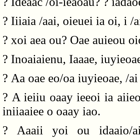
? Ideaac /oi-ieaoau? ? iadaoe
? Iiiaia /aai, oieuei ia oi, i
? xoi aea ou? Oae auieou oi
? Inoaiaienu, Iaaae, iuyieo
? Aa oae eo/oa iuyieoae, /ai
? A ieiiu oaay ieeoi ia aii
iniiaaiee o oaay iao.
? Aaaii yoi ou idaaio/ai