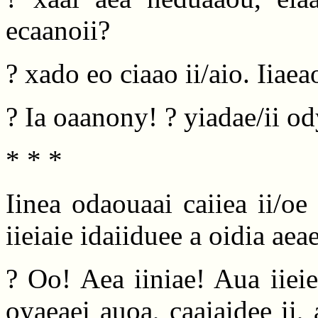
ecaanoii?
? xado eo ciaao ii/aio. Iiae
? Ia oaanony! ? yiadae/ii od
* * *
Iinea odaouaai caiiea ii/oe 
iieiaie idaiiduee a oidia aea
? Oo! Aea iiniae! Aua iiei
oyaeaei auoa, caaiaidee ii, 