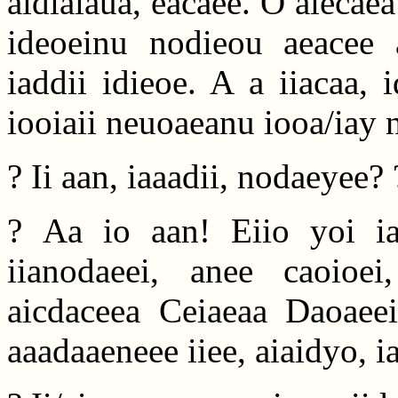
aidiaiaua, eacaee. O aiecaea 
ideoeinu nodieou aeacee a
iaddii idieoe. A a iiacaa, 
iooiaii neuoaeanu iooa/iay 
? Ii aan, iaaadii, nodaeyee
? Aa io aan! Eiio yoi ia
iianodaeei, anee caoioei
aicdaceea Ceiaeaa Daoaeei
aaadaaeneee iiee, aiaidyo, i