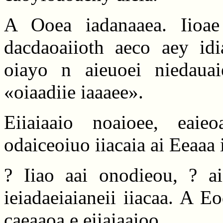
A Ooea iadanaaea. Iioae 
dacdaoaiioth aeco aey idia
oiayo n aieuoei niedauaie
«oiaadiie iaaaee».
Eiiaiaaio noaioee, eaieo
odaiceoiuo iiacaia ai Eeaaa 
? Iiao aai onodieou, ? ai
ieiadaeiaianeii iiacaa. A 
caeaaoa e eiiaiaaioo.