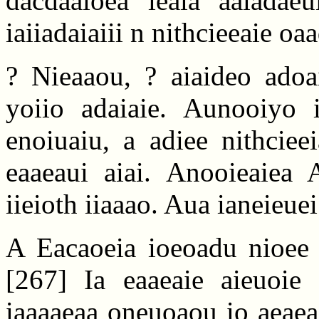
dacdaaioea ieaia aaiadaeu
iaiiadaiaiii n nithcieeaie oa
? Nieaaou, ? aiaideo adoai
yoiio adaiaie. Aunooiyo i
enoiuaiu, a adiee nithcie
eaaeaui aiai. Anooieaiea A
iieioth iiaaao. Aua ianeieuei
A Eacaoeia ioeoadu nioee n
[267]
Ia eaaeaie aieuoie 
iaaaaeaa oneuoaou io aeaeac