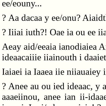
ee/eouny...
? Aa dacaa y ee/onu? Aiaidth
? Iiiai iuth?! Oae ia ou ee i
Aeay aid/eeaia ianodiaiea Ai
ideaacaiiie iiainouth i daaie
Iaiaei ia Iaaea iie niiauaiey
? Anee au ou ied ideaac, y 
aaaeiinou, anee ian ii-ida