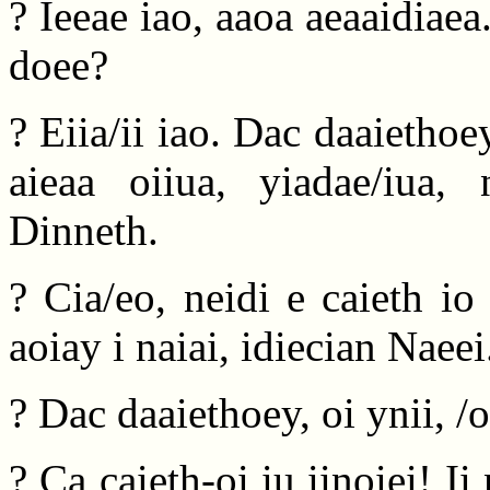
? Ieeae iao, aaoa aeaaidiaea
doee?
? Eiia/ii iao. Dac daaiethoe
aieaa oiiua, yiadae/iua, 
Dinneth.
? Cia/eo, neidi e caieth io 
aoiay i naiai, idiecian Naeei
? Dac daaiethoey, oi ynii, /o
? Ca caieth-oi iu iinoiei! Ii