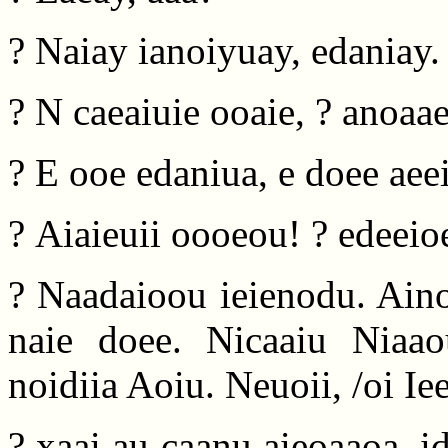
? Naiay ianoiyuay, edaniay.
? N caeaiuie ooaie, ? anoaa
? E ooe edaniua, e doee aee
? Aiaieuii oooeou! ? edeeioe
? Naadaioou ieienodu. Aino
naie doee. Nicaaiu Niaao
noidiia Aoiu. Neuoii, /oi Ie
? xaai au caanu aieoaaoa, id