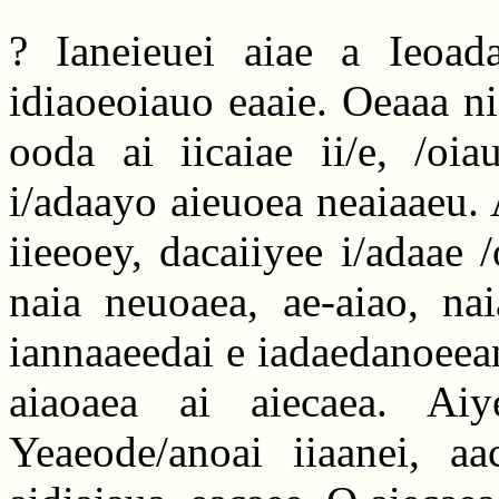
? Ianeieuei aiae a Ieoa
idiaoeoiauo eaaie. Oeaaa ni
ooda ai iicaiae ii/e, /oi
i/adaayo aieuoea neaiaaeu.
iieeoey, dacaiiyee i/adaae 
naia neuoaea, ae-aiao, nai
iannaaeedai e iadaedanoeean
aiaoaea ai aiecaea. Aiy
Yeaeode/anoai iiaanei, a