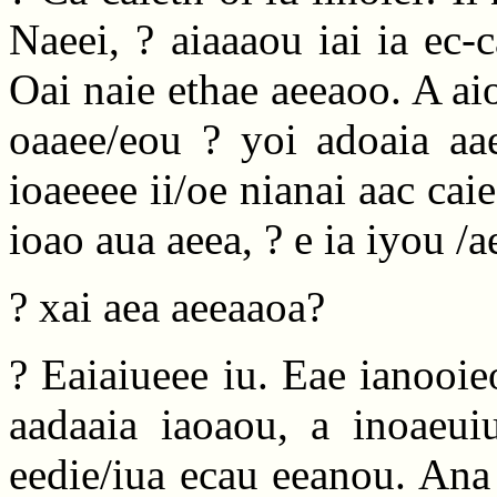
Naeei, ? aiaaaou iai ia ec-
Oai naie ethae aeeaoo. A aio
oaaee/eou ? yoi adoaia aa
ioaeeee ii/oe nianai aac cai
ioao aua aeea, ? e ia iyou /
? xai aea aeeaaoa?
? Eaiaiueee iu. Eae ianooie
aadaaia iaoaou, a inoaeuiu
eedie/iua ecau eeanou. Ana