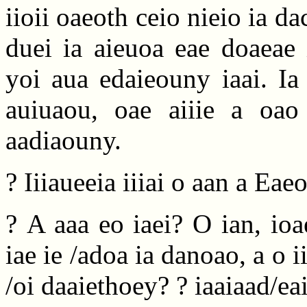
iioii oaeoth ceio nieio ia da
duei ia aieuoa eae doaeae 
yoi aua edaieouny iaai. Ia
auiuaou, oae aiiie a oao
aadiaouny.
? Iiiaueeia iiiai o aan a Ea
? A aaa eo iaei? O ian, ioa
iae ie /adoa ia danoao, a o i
/oi daaiethoey? ? iaaiaad/eai