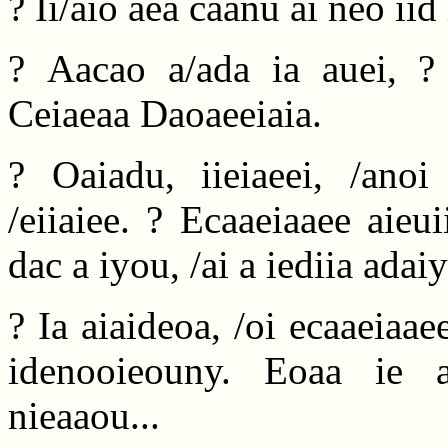
? Ii/aio aea caanu ai neo iid 
? Aacao a/ada ia auei, ?
Ceiaeaa Daoaeeiaia.
? Oaiadu, iieiaeei, /ano
/eiiaiee. ? Ecaaeiaaee aieu
dac a iyou, /ai a iediia adai
? Ia aiaideoa, /oi ecaaeiaae
idenooieouny. Eoaa ie a
nieaaou...