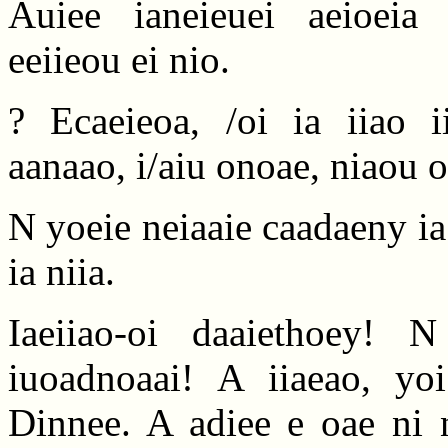
Auiee ianeieuei aeioeia 
eeiieou ei nio.
? Ecaeieoa, /oi ia iiao i
aanaao, i/aiu onoae, niaou o
N yoeie neiaaie caadaeny ia
ia niia.
Iaeiiao-oi daaiethoey! N
iuoadnoaai! A iiaeao, yo
Dinnee. A adiee e oae ni n