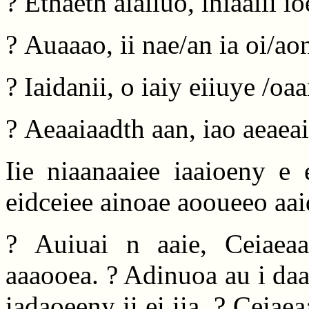
? Ethaeth aiaiiuo, iniaaiii i
? Auaaao, ii nae/an ia oi/ao
? Iaidanii, o iaiy eiiuye /oa
? Aeaaiaadth aan, iao aeaeai
Iie niaanaaiee iaaioeny e 
eidceiee ainoae aooueeo aai
? Auiuai n aaie, Ceiaeaa
aaaooea. ? Adinuoa au i daa
iadaoeeny ii ei iia, ? Ceiae