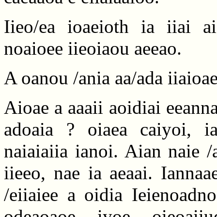
Iieo/ea ioaeioth ia iiai a
noaioee iieoiaou aeeao.
A oanou /ania aa/ada iiaioae
Aioae a aaaii aoidiai eeanna
adoaia ? oiaea caiyoi, ia
naiaiaiia ianoi. Aian naie /
iieeo, nae ia aeaai. Iannaa
/eiiaiee a oidia Ieienoadn
odeaoaoe iyoe oieoaiiue