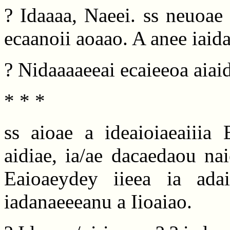
? Idaaaa, Naeei. ss neuoae 
ecaanoii aoaao. A anee iaida
? Nidaaaaeeai ecaieeoa aiai
* * *
ss aioae a ideaioiaeaiiia 
aidiae, ia/ae dacaedaou nai
Eaioaeydey iieea ia ada
iadanaeeeanu a Iioaiao.