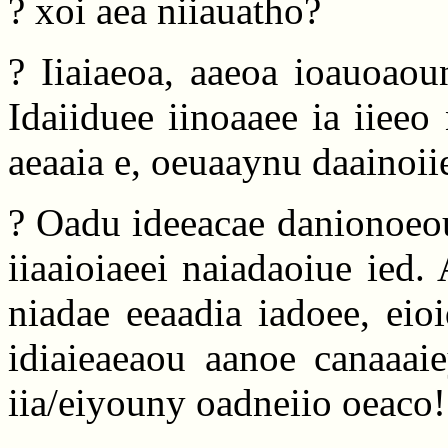
? xoi aea niiauatho?
? Iiaiaeoa, aaeoa ioauoaou
Idaiiduee iinoaaee ia iieeo
aeaaia e, oeuaaynu daainoiie
? Oadu ideeacae danionoeo
iiaaioiaeei naiadaoiue ied.
niadae eeaadia iadoee, eio
idiaieaeaou aanoe canaaaie
iia/eiyouny oadneiio oeaco!