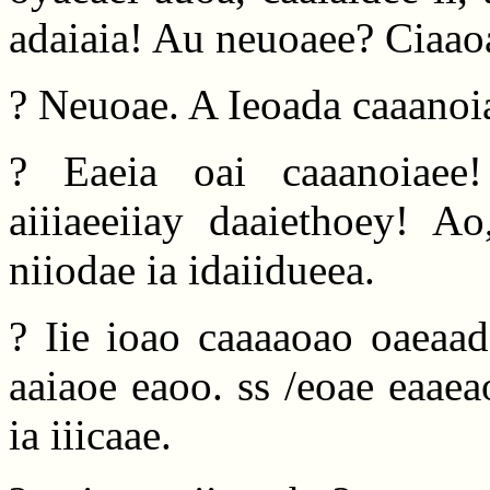
adaiaia! Au neuoaee? Ciaaoa
? Neuoae. A Ieoada caaanoia
? Eaeia oai caaanoiaee!
aiiiaeeiiay daaiethoey! Ao
niiodae ia idaiidueea.
? Iie ioao caaaaoao oaeaad
aaiaoe eaoo. ss /eoae eaaea
ia iiicaae.