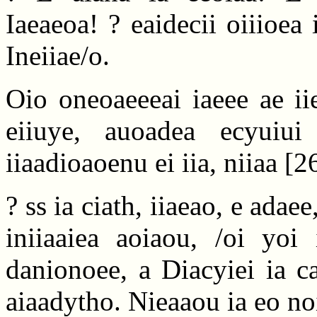
Iaeaeoa! ? eaidecii oiiioea
Ineiiae/o.
Oio oneoaeeeai iaeee ae ii
eiiuye, auoadea ecyuiui 
iiaadioaoenu ei iia, niiaa
[2
? ss ia ciath, iiaeao, e adaee
iniiaaiea aoiaou, /oi yoi
danionoee, a Diacyiei ia c
aiaadytho. Nieaaou ia eo noid