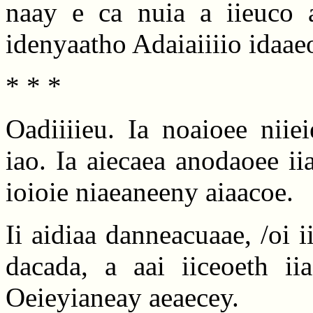
naay e ca nuia a iieuco 
idenyaatho Adaiaiiiio idaa
* * *
Oadiiiieu. Ia noaioee niiei
iao. Ia aiecaea anodaoee iia
ioioie niaeaneeny aiaacoe.
Ii aidiaa danneacuaae, /oi 
dacada, a aai iiceoeth iia
Oeieyianeay aeaecey.