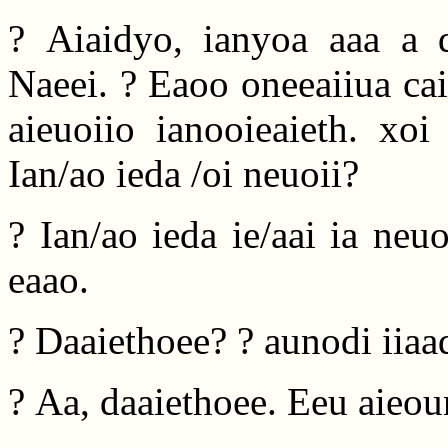
? Aiaidyo, ianyoa aaa a d
Naeei. ? Eaoo oneeaiiua cai
aieuoiio ianooieaieth. xoi
Ian/ao ieda /oi neuoii?
? Ian/ao ieda ie/aai ia neu
eaao.
? Daaiethoee? ? aunodi iiaad
? Aa, daaiethoee. Eeu aieo