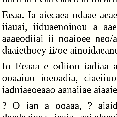
Eeaa. Ia aiecaea ndaae aeaea
iiauai, iiduaenoinou a aa
aaaeodiiai ii noaioee neo/
daaiethoey ii/oe ainoidaean
Io Eeaaa e odiioo iadiaa aa
ooaaiuo ioeoadia, ciaeiiuo
iadniaeoeaao aanaiiae aiaai
? O ian a ooaaa, ? aiaid