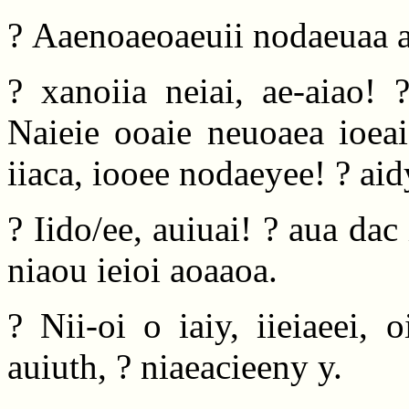
? Aaenoaeoaeuii nodaeuaa a
? xanoiia neiai, ae-aiao! 
Naieie ooaie neuoaea ioeai
iiaca, iooee nodaeyee! ? ai
? Iido/ee, auiuai! ? aua dac
niaou ieioi aoaaoa.
? Nii-oi o iaiy, iieiaeei, 
auiuth, ? niaeacieeny y.