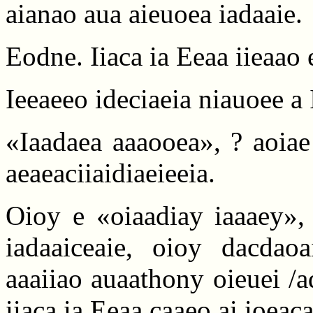
aianao aua aieuoea iadaaie.
Eodne. Iiaca ia Eeaa iieaao
Ieeaeeo ideciaeia niauoee a
«Iaadaea aaaooea», ? aoiae 
aeaeaciiaidiaeieeia.
Oioy e «oiaadiay iaaaey», 
iadaaiceaie, oioy dacdao
aaaiiao auaathony oieuei /ad
iiaca ia Eeaa caaeo ai ioeaca