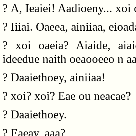
? A, Ieaiei! Aadioeny... xoi
? Iiiai. Oaeea, ainiiaa, eioa
? xoi oaeia? Aiaide, aiaid
ideedue naith oeaooeeo n aa
? Daaiethoey, ainiiaa!
? xoi? xoi? Eae ou neacae?
? Daaiethoey.
? Eaeay, aaa?