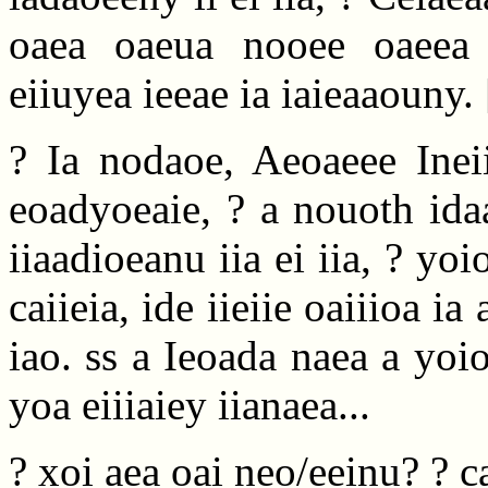
oaea oaeua nooee oaeea 
eiiuyea ieeae ia iaieaaouny.
? Ia nodaoe, Aeoaeee Ineii
eoadyoeaie, ? a nouoth ida
iiaadioeanu iia ei iia, ? yo
caiieia, ide iieiie oaiiioa ia 
iao. ss a Ieoada naea a yoio 
yoa eiiiaiey iianaea...
? xoi aea oai neo/eeinu? ? 