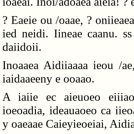
ioaeai. Inoi/adoaea aieia! ? 
? Eaeie ou /oaae, ? oniieaea
ied neidi. Iineae caanu. s
daiidoii.
Inoaaea Aidiiaaaa ieou /ae
iaidaaeeny e ooaao.
A iaiie ec aieuoeo eiiia
ioeoadia, ideauaoeo ca iieo
y oaeaae Caieyieoeiai, Aidi