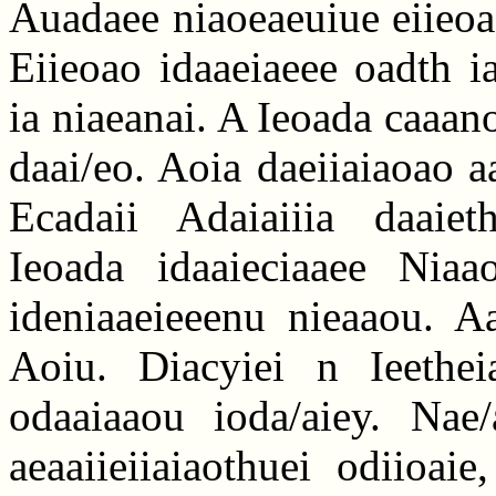
Auadaee niaoeaeuiue eiieoa
Eiieoao idaaeiaeee oadth i
ia niaeanai. A Ieoada caaan
daai/eo. Aoia daeiiaiaoao a
Ecadaii Adaiaiiia daaieth
Ieoada idaaieciaaee Niaa
ideniaaeieeenu nieaaou. A
Aoiu. Diacyiei n Ieethe
odaaiaaou ioda/aiey. Nae
aeaaiieiiaiaothuei odiioai