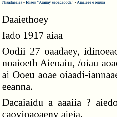
Niaadaeaiea
•
Idiaeo "Aiaiiay eeoadaooda"
•
Aiaaieee e ienuia
Daaiethoey
Iado 1917 aiaa
Oodii 27 oaadaey, idinoeao
noaioeth Aieoaiu, /oiau aoa
ai Ooeu aoae oiaadi-iannaae
eeanna.
Dacaiaidu a aaaiia ? aiedo
caoyioaoaeny aieia.