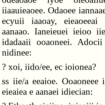
iiaauieaoee. Odaoee iannaa
ecyuii iaaoay, eieaoeeai 
aanaao. Ianeieuei ieioo iie
idadaaii ooaoneei. Adocii 
nidinee:
? xoi, iido/ee, ec ioionea?
ss iie/a eeaioe. Ooaoneee i
eieaiea e aanaei idiecian: