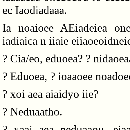
ec Iaodiadaaa.
Ia noaioee AEiadeiea one
iadiaica n iiaie eiiaoeoidnei
? Cia/eo, eduoea? ? nidaoea
? Eduoea, ? ioaaoee noadoee
? xoi aea aiaidyo iie?
? Neduaatho.
? xaai aea neduaaou, eia