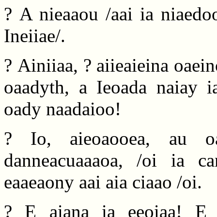
? A nieaaou /aai ia niaedo
Ineiiae/.
? Ainiiaa, ? aiieaieina oaei
oaadyth, a Ieoada naiay ia
oady naadaioo!
? Io, aieoaooea, au 
danneacuaaaoa, /oi ia ca
eaaeaony aai aia ciaao /oi.
? E aiana ia eeoiaa! E 