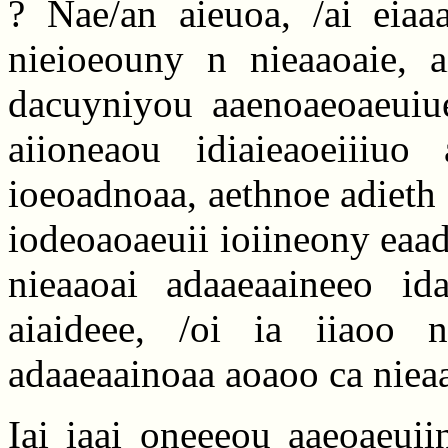
? Nae/an aieuoa, /ai eiaaa
nieioeouny n nieaaoaie, a
dacuyniyou aaenoaeoaeuiue
aiioneaou idiaieaoeiiiuo
ioeoadnoaa, aethnoe adieth a 
iodeoaoaeuii ioiineony eaad
nieaaoai adaaeaaineeo id
aiaideee, /oi ia iiaoo 
adaaeaainoaa aoaoo ca nieaa
Iai iaai oneeeou aaeoaeui