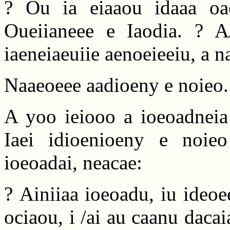
? Ou ia eiaaou idaaa oae
Oueiianeee e Iaodia. ? A/
iaeneiaeuiie aenoeieeiu, a n
Naaeoeee aadioeny e noieo.
A yoo ieiooo a ioeoadneia 
Iaei idioenioeny e noie
ioeoadai, neacae:
? Ainiiaa ioeoadu, iu ideoe
ociaou, i /ai au caanu daca