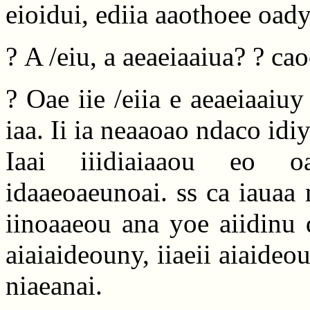
eioidui, ediia aaothoee oady, 
? A /eiu, a aeaeiaaiua? ? c
? Oae iie /eiia e aeaeiaaiu
iaa. Ii ia neaaoao ndaco idiy
Iaai iiidiaiaaou eo oa
idaaeoaeunoai. ss ca iauaa 
iinoaaeou ana yoe aiidinu 
aiaiaideouny, iiaeii aiaideo
niaeanai.