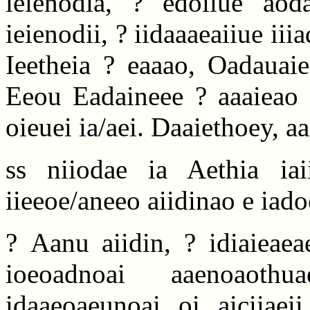
ieienodia, ? edoiiue aodae
ieienodii, ? iidaaaeaiiue ii
Ieetheia ? eaaao, Oadauaie
Eeou Eadaineee ? aaaieao e
oieuei ia/aei. Daaiethoey, a
ss niiodae ia Aethia iai
iieeoe/aneeo aiidinao e iado
? Aanu aiidin, ? idiaieaea
ioeoadnoai aaenoaoth
idaaeoaeunoai, oi, aiciiaeii