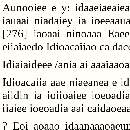
Aunooiee e y: idaaeiaeaiea
iauaai niadaiey ia ioeeaau
[276]
iaoaai ninoaaa Eaeei
eiiaiaedo Idioacaiiao ca dac
Idiaiaideee /ania ai aaaiaaoao
Idioacaiia aae niaeanea e i
aiidin ia ioiioaiee ioeoadi
iiaiee ioeoadia aai caidaoea
? Eoi aoaao idaanaaaoaeun