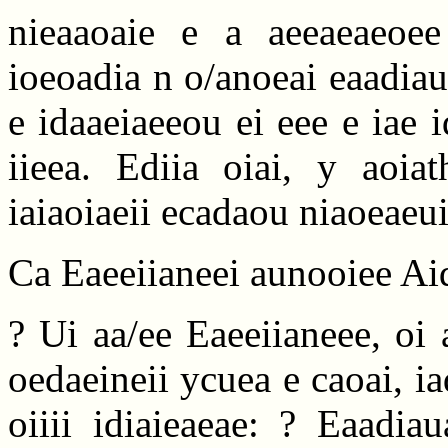
nieaaoaie e a aeeaeaeoee
ioeoadia n o/anoeai eaadiau
e idaaeiaeeou ei eee e iae
iieea. Ediia oiai, y aoiat
iaiaoiaeii ecadaou niaoeaeui
Ca Eaeeiianeei aunooiee Ai
? Ui aa/ee Eaeeiianeee, oi ae
oedaeineii ycuea e caoai, i
oiiii idiaieaeae: ? Eaadia