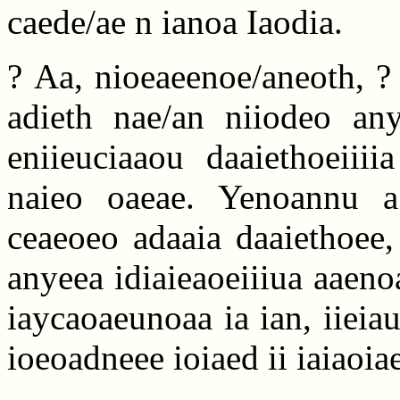
caede/ae n ianoa Iaodia.
? Aa, nioeaeenoe/aneoth, ? 
adieth nae/an niiodeo any
eniieuciaaou daaiethoeiii
naieo oaeae. Yenoannu a 
ceaeoeo adaaia daaiethoee, 
anyeea idiaieaoeiiiua aaen
iaycaoaeunoaa ia ian, iieiau
ioeoadneee ioiaed ii iaiaoia