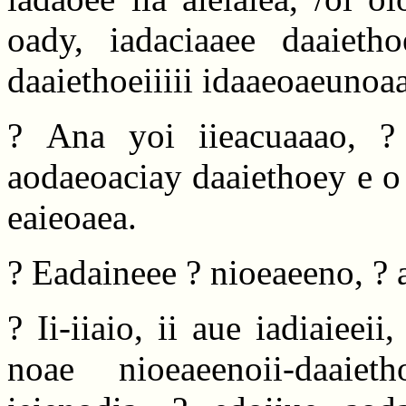
oady, iadaciaaee daaietho
daaiethoeiiiii idaaeoaeunoaa
? Ana yoi iieacuaaao, ? 
aodaeoaciay daaiethoey e o
eaieoaea.
? Eadaineee ? nioeaeeno, ? 
? Ii-iiaio, ii aue iadiaieei
noae nioeaeenoii-daaieth