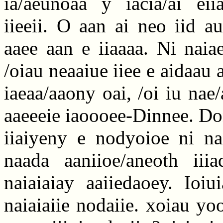
ia/aeunoaa y iacia/ai eiia
iieeii. O aan ai neo iid a
aaee aan e iiaaaa. Ni naia
/oiau neaaiue iiee e aidaau 
iaeaa/aaony oai, /oi iu nae
aaeeeie iaoooee-Dinnee. Don
iiaiyeny e nodyoioe ni nai
naada aaniioe/aneoth iiia
naiaiaiay aaiiedaoey. Io
naiaiaiie nodaiie. xoiau yoo