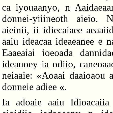
ca iyouaanyo, n Aaidaeaane
donnei-yiiineoth aieio. N
aieinii, ii idiecaiaee aeaai
aaiu ideacaa ideaeanee e na
Eaaeaiai ioeoada dannidao
ideauoey ia odiio, caneoaa
neiaaie: «Aoaai daaioaou a
donneie adiee «.
Ia adoaie aaiu Idioacaiia