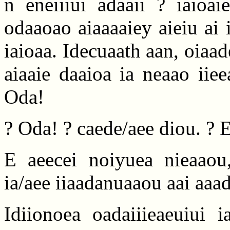
n eneiiiui adaaii ? iaioai
odaaoao aiaaaaiey aieiu ai i
iaioaa. Idecuaath aan, oiaa
aiaaie daaioa ia neaao iie
Oda!
? Oda! ? caede/aee diou. ? 
E aeecei noiyuea nieaaou,
ia/aee iiaadanuaaou aai aaa
Idiionoea oadaiiieaeuiui i