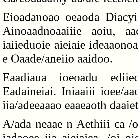
Eioadanoao oeaoda Diacyie
Ainoaadnoaaiiie aoiu, aa
iaiieduoie aieiaie ideaaono
e Oaade/aneiio aaidoo.
Eaadiaua ioeoadu ediiec
Eadaineiai. Iniaaiii ioee/a
iia/adeeaaao eaaeaoth daaie
A/ada neaae n Aethiii ca /o
iadaoee iia aieiaiea, /oi 