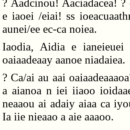
? Aadcinou! Aaciadacea! ? 
e iaoei /eiai! ss ioeacuaa
aunei/ee ec-ca noiea.
Iaodia, Aidia e ianeieuei
oaiaadeaay aanoe niadaiea.
? Ca/ai au aai oaiaadeaaaoa
a aianoa n iei iiaoo ioida
neaaou ai adaiy aiaa ca iyo
Ia iie nieaao a aie aaaoo.