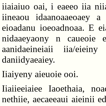
iiaiaiuo oai, i eaeeo iia ni
iineaou idaanoaaeoaey a 
eioadanu ioeoadnoaa. E eia
nidaaeyaony n caueoie e
aanidaeineiaii iia/eiei
daniidyaeaiey.
Iiaiyeny aieuoie ooi.
Iiaiieeiaiee Iaoethaia, n
nethiie, aecaeeaui aieinii e