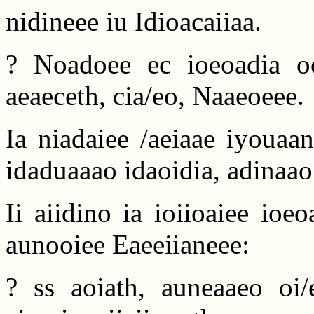
nidineee iu Idioacaiiaa.
? Noadoee ec ioeoadia o
aeaeceth, cia/eo, Naaeoeee.
Ia niadaiee /aeiaae iyouaa
idaduaaao idaoidia, adinaao
Ii aiidino ia ioiioaiee io
aunooiee Eaeeiianeee:
? ss aoiath, auneaaeo oi/