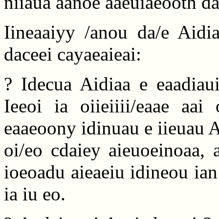
niiaua aanoe aaeuiaeooth da
Iineaaiyy /anou da/e Aidia
daceei cayaeaieai:
? Idecua Aidiaa e eaadiaui
Ieeoi ia oiieiiii/eaae aai
eaaeoony idinuau e iieuau A
oi/eo cdaiey aieuoeinoaa, 
ioeoadu aieaeiu idineou ian
ia iu eo.