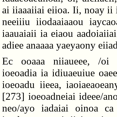
ai iiaaaiiai eiioa. Ii, noay i
neeiiiu iiodaaiaaou iaycao
iaauaiaii ia eiaou aadoiaiia
adiee anaaaa yaeyaony eiia
Ec ooaaa niiaueee, /oi D
ioeoadia ia idiuaeuiue oaee
ioeoadu iieea, iaoiaeaoean
[273]
ioeoadneiai ideee/an
neo/ayo iadaiai oinoa ca