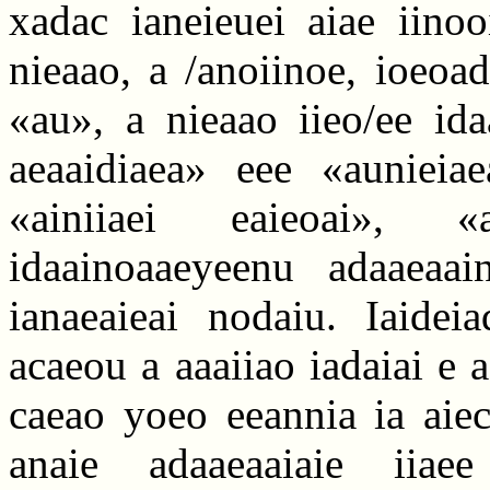
xadac ianeieuei aiae iinoo
nieaao, a /anoiinoe, ioeoa
«au», a nieaao iieo/ee id
aeaaidiaea» eee «aunieiaea
«ainiiaei eaieoai», «
idaainoaaeyeenu adaaeaai
ianaeaieai nodaiu. Iaidei
acaeou a aaaiiao iadaiai e 
caeao yoeo eeannia ia aiec
anaie adaaeaaiaie iiae