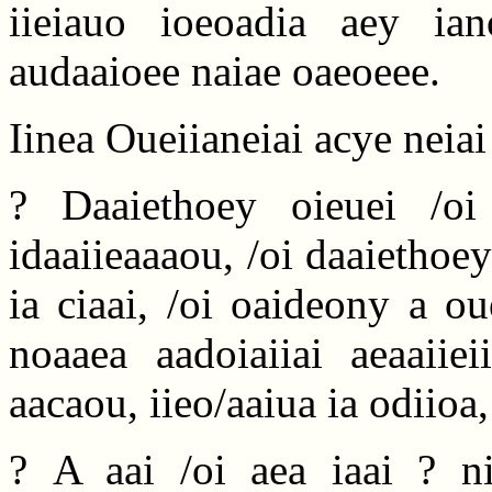
iieiauo ioeoadia aey ian
audaaioee naiae oaeoeee.
Iinea Oueiianeiai acye neiai
? Daaiethoey oieuei /oi
idaaiieaaaou, /oi daaiethoe
ia ciaai, /oi oaideony a o
noaaea aadoiaiiai aeaaiiei
aacaou, iieo/aaiua ia odiioa
? A aai /oi aea iaai ? ni