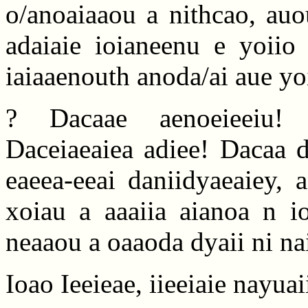
o/anoaiaaou a nithcao, auou
adaiaie ioianeenu e yoiio 
iaiaaenouth anoda/ai aue yo
? Dacaae aenoeieeiu! 
Daceiaeaiea adiee! Dacaa d
eaeea-eeai daniidyaeaiey, 
xoiau a aaaiia aianoa n i
neaaou a oaaoda dyaii ni nai
Ioao Ieeieae, iieeiaie nayuai