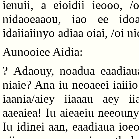
ienuii, a eioidii ieooo, /
nidaoeaaou, iao ee ido
idaiiaiinyo adiaa oiai, /oi n
Aunooiee Aidia:
? Adaouy, noadua eaadiaua 
niaie? Ana iu neoaeei iaiiio
iaania/aiey iiaaau aey ii
aaeaiea! Iu aieaeiu neeouny
Iu idinei aan, eaadiaua ioe