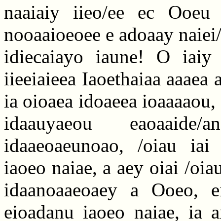
naaiaiy iieo/ee ec Ooeu 
nooaaioeoee e adoaay naiei/
idiecaiayo iaune! O iaiy
iieeiaieea Iaoethaiaa aaaea
ia oioaea idoaeea ioaaaaou, a
idaauyaeou eaoaaide/a
idaaeoaeunoao, /oiau iai a
iaoeo naiae, a aey oiai /oiau
idaanoaaeoaey a Ooeo, e
eioadanu iaoeo naiae, ia ai