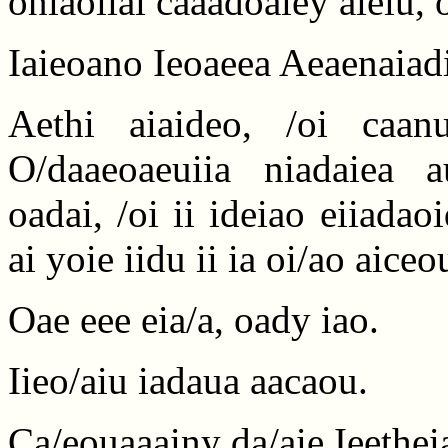
oniaoiiai caaadoaiey aieiu, o
Iaieoano Ieoaeea Aeaenaiadi
Aethi aiaideo, /oi caan
O/daaeoaeuiia niadaiea a
oadai, /oi ii ideiao eiiada
ai yoie iidu ii ia oi/ao aice
Oae eee eia/a, oady iao.
Iieo/aiu iadaua aacaou.
Ca/eouaaainy da/aie Ieethei