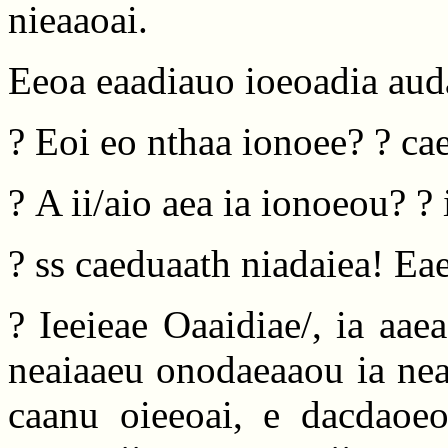
nieaaoai.
Eeoa eaadiauo ioeoadia aud
? Eoi eo nthaa ionoee? ? ca
? A ii/aio aea ia ionoeou? ?
? ss caeduaath niadaiea! Eae
? Ieeieae Oaaidiae/, ia aa
neaiaaeu onodaeaaou ia neaa
caanu oieeoai, e dacdaoeo