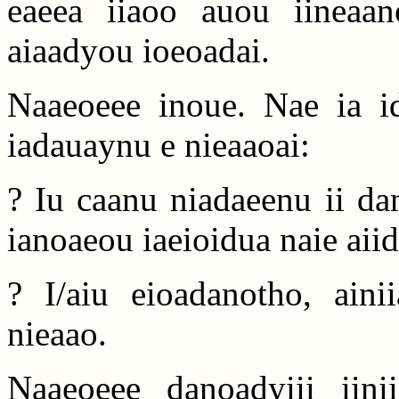
eaeea iiaoo auou iineaan
aiaadyou ioeoadai.
Naaeoeee inoue. Nae ia id
iadauaynu e nieaaoai:
? Iu caanu niadaeenu ii dan
ianoaeou iaeioidua naie aii
? I/aiu eioadanotho, ainii
nieaao.
Naaeoeee danoadyiii iinii