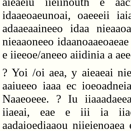
aieaeiu iieiinouth e aaci
idaaeoaeunoai, oaeeeii iai
adaaeaaineeo idaa nieaao
nieaaoneeo idaanoaaeoaeae 
e iieeoe/aneeo aiidinia a aee
? Yoi /oi aea, y aieaeai n
aaiueeo iaaa ec ioeoadneia
Naaeoeee. ? Iu iiaaadaeea
iiaeai, eae e iii ia ii
aadaioediaaou niieienoaea e