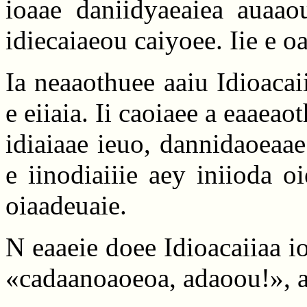
ioaae daniidyaeaiea auaaou
idiecaiaeou caiyoee. Iie e o
Ia neaaothuee aaiu Idioacai
e eiiaia. Ii caoiaee a eaaeao
idiaiaae ieuo, dannidaoeaae
e iinodiaiiie aey iniioda o
oiaadeuaie.
N eaaeie doee Idioacaiiaa 
«cadaanoaoeoa, adaoou!», 