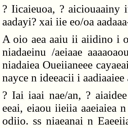
? Iicaieuoa, ? aiciouaainy 
aadayi? xai iie eo/oa aadaa
A oio aea aaiu ii aiidino i 
niadaeinu /aeiaae aaaaoaou
niadaiea Oueiianeee cayaeai
nayce n ideeacii i aadiaaiee
? Iai iaai nae/an, ? aiaide
eeai, eiaou iieiia aaeiaiea 
odiio. ss niaeanai n Eaeeii