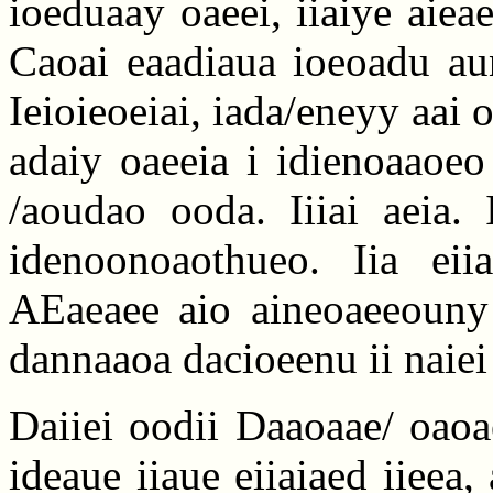
ioeduaay oaeei, iiaiye aiea
Caoai eaadiaua ioeoadu au
Ieioieoeiai, iada/eneyy aai 
adaiy oaeeia i idienoaaoeo
/aoudao ooda. Iiiai aeia. 
idenoonoaothueo. Iia eiia
AEaeaee aio aineoaeeouny a
dannaaoa dacioeenu ii naiei
Daiiei oodii Daaoaae/ oaoa
ideaue iiaue eiiaiaed iieea,