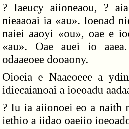
? Iaeucy aiioneaou, ? aia
nieaaoai ia «au». Ioeoad n
naiei aaoyi «ou», oae e io
«au». Oae auei io aaea. 
odaaeoee dooaony.
Oioeia e Naaeoeee a ydino
idiecaianoai a ioeoadu aada
? Iu ia aiionoei eo a naith 
iethio a iidao oaeiio ioeoad