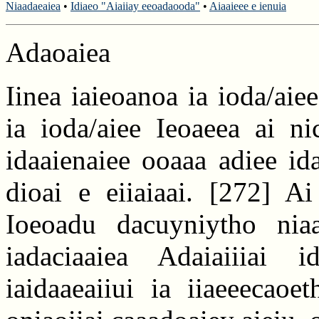
Niaadaeaiea
•
Idiaeo "Aiaiiay eeoadaooda"
•
Aiaaieee e ienuia
Adaoaiea
Iinea iaieoanoa ia ioda/aie
ia ioda/aiee Ieoaeea ai ni
idaaienaiee ooaaa adiee id
dioai e eiiaiaai.
[272]
Ai 
Ioeoadu dacuyniytho niaad
iadaciaaiea Adaiaiiiai 
iaidaaeaiiui ia iiaeeecao