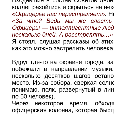
Входившие в состав Советов двое
коллег разойтись и скрыться на не
«Офицерье нас перестреляет»
. Н
«За что? Ведь мы же власть н
Офицеры — интеллигентные люди
несколько дней. А расстрелять...»
Я стоял, слушая рассказы об этих
как это можно застрелить человека 
Вдруг где-то на окраине города, з
побежали в направлении музыки
несколько десятков шагов остан
место. Из-за собора, сверкая солн
понимаю, полк, развернутый в лин
по 50 человек).
Через некоторое время, обход
офицерская колонна, которая быст