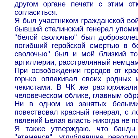
другом органе печати с этим от
согласиться.
Я был участником гражданской вой
бывший сталинский генерал упоми
"белой сволочью" был доброволец
погибший геройской смертью в б
сволочью" был и мой близкий то
артиллерии, расстрелянный немцам
При освобождении городов от кра
горько оплакивал своих родных 
чекистами. В ЧК же распоряжали
человеческом облике, главным обр
Ни в одном из занятых белыми
повествовал красный генерал, с л
явлений Белая власть никогда не п
Я также утверждаю, что банды 
"атаманов", углублявшие револю