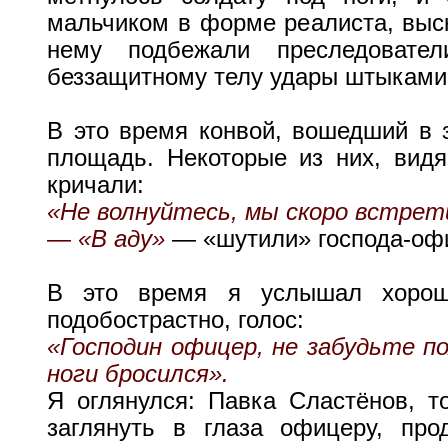
мальчиком в форме реалиста, выско
нему подбежали преследовате
беззащитному телу удары штыками
В это время конвой, вошедший в 
площадь. Некоторые из них, видя
кричали:
«Не волнуйтесь, мы скоро встрет
— «В аду»
— «шутили» господа-офи
В это время я услышал хорош
подобострастно, голос:
«Господин офицер, не забудьте по
ноги бросился».
Я оглянулся: Павка Сластёнов, т
заглянуть в глаза офицеру, пр