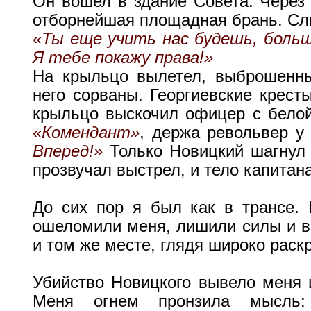
Он вошел в здание Совета. Через
отборнейшая площадная брань. Сл
«Ты еще учить нас будешь, боль
Я тебе покажу права!»
На крыльцо вылетел, выброшенны
него сорваны. Георгиевские крест
крыльцо выскочил офицер с белой 
«Комендант»
, держа револьвер у
Вперед!»
Только Новицкий шагнул 
прозвучал выстрел, и тело капитан
До сих пор я был как в трансе. 
ошеломили меня, лишили силы и во
и том же месте, глядя широко рас
Убийство Новицкого вывело меня и
Меня огнем пронзила мысл