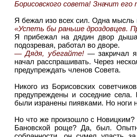
Борисовского совета! Значит его
Я бежал изо всех сил. Одна мысль
«Успеть бы раньше дроздовцев. П
Я прибежал на дядин двор дыша 
подозревая, работал во дворе.
— Дядя, убегайте!
— закричал я 
начал расспрашивать. Через неско
предупреждать членов Совета.
Никого из Борисовских советчико
предупреждены и соседние села. 
были изранены пиявками. Но ноги н
Но что же произошло с Новицким? Б
Бановской роще? Да, был. Опыт
собранности, он сумел упасть за