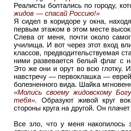
Реалисты болтались по городу, к
жидов — спасай Россию!»
Я сидел в коридоре у окна, наход
первым этажом в этом месте высок
Слева от меня, почти около самог
училища. И вот через этот вход в
классов, предводительствуемая с
ними развевается белый флаг с 
Это же они и орут во всю глотку. 
навстречу — первоклашка — еврей
болезненного вида. Шайка мгновенн
«Молись своему жидовскому Бог
тебя».
Образуют живой круг вокр
стороны круга на другой. Он плачет
Все зло, что у меня накопилось 