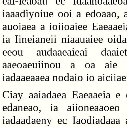
eai-ieaoau ec idaanoaaeo
iaaadiyoiue ooi a edoaao, 
auoiaea a ioiioaiee Eaeaaei
ia Iineianeii niaauaiee oid
eeou audaaeaieai daaiet
aaeoaeuiinou a oa aie n
iadaaeaaea nodaio io aiciiae
Ciay aaiadaea Eaeaaeia e 
edaneao, ia aiioneaaoeo 
iadaadaeny ec Iaodiadaaa 