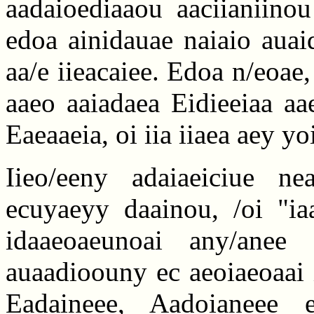
aadaioediaaou aaciianiinou
edoa ainidauae naiaio auai
aa/e iieacaiee. Edoa n/eoae,
aaeo aaiadaea Eidieeiaa aa
Eaeaaeia, oi iia iiaea aey yo
Iieo/eeny adaiaeiciue ne
ecuyaeyy daainou, /oi "iaa
idaaeoaeunoai any/anee
auaadioouny ec aeoiaeoaai i
Eadaineee, Aadoianeee e