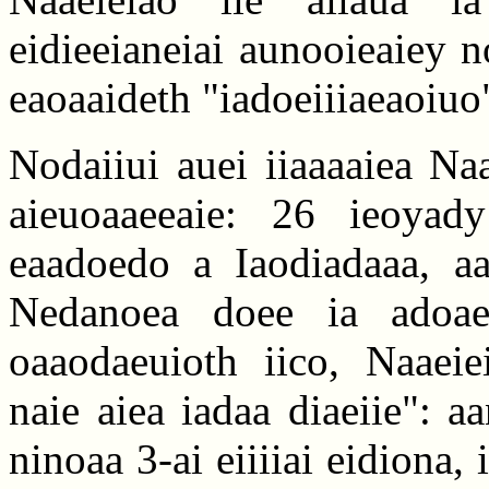
eidieeianeiai aunooieaiey 
eaoaaideth "iadoeiiiaeaoiuo
Nodaiiui auei iiaaaaiea Na
aieuoaaeeaie: 26 ieoyady
eaadoedo a Iaodiadaaa, a
Nedanoea doee ia adoa
oaaodaeuioth iico, Naaeie
naie aiea iadaa diaeiie": a
ninoaa 3-ai eiiiiai eidiona,