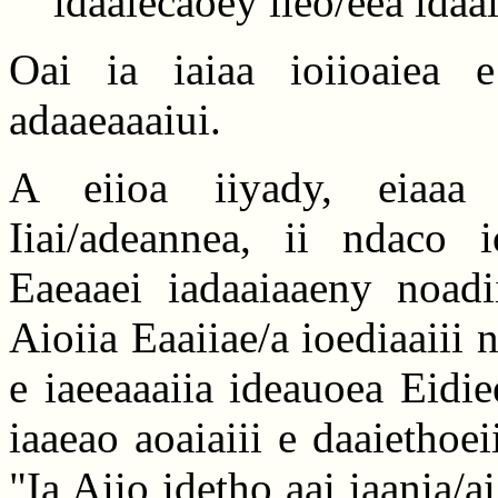
idaaiecaoey iieo/eea idaa
Oai ia iaiaa ioiioaiea 
adaaeaaaiui.
A eiioa iiyady, eiaaa 
Iiai/adeannea, ii ndaco 
Eaeaaei iadaaiaaeny noadi
Aioiia Eaaiiae/a ioediaaiii 
e iaeeaaaiia ideauoea Eidie
iaaeao aoaiaiii e daaiethoei
"Ia Aiio idetho aai iaania/ai