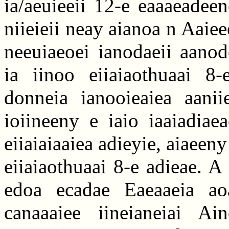
ia/aeuieeii 12-e eaaaeadeen
niieieii neay aianoa n Aaiee
neeuiaeoei ianodaeii aanod
ia iinoo eiiaiaothuaai 8-e
donneia ianooieaiea aani
ioiineeny e iaio iaaiadiae
eiiaiaiaaiea adieyie, aiaeen
eiiaiaothuaai 8-e adieae. A
edoa ecadae Eaeaaeia aoa
canaaaiee iineianeiai Ain