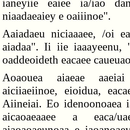
ianeyiie eaiee ia/iao dan
niaadaeaiey e oaiiinoe".
Aaiadaeu niciaaaee, /oi e
aiadaa". Ii iie iaaayeenu, 
oaddeoideth eacaee caueua
Aoaouea aiaeae aaeiai
aiciiaeiinoe, eioidua, eac
Aiineiai. Eo idenoonoaea i
aicaoaeaaee a eaca/u
aiaoaoaeunoaa e iaoanoaey