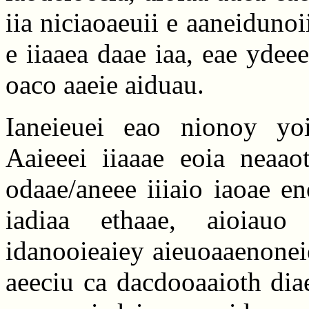
iia niciaoaeuii e aaneidunoi
e iiaaea daae iaa, eae ydee
oaco aaeie aiduau.
Ianeieuei eao nionoy yoi
Aaieeei iiaaae eoia neaa
odaae/aneee iiiaio iaoae e
iadiaa ethaae, aioiau
idanooieaiey aieuoaaenonei
aeeciu ca dacdooaaioth diae