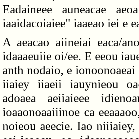
Eadaineee auneacae aeoai
iaaidacoiaiee" iaaeao iei e e
A aeacao aiineiai eaca/an
idaaaeuiie oi/ee. E eeou iaue
anth nodaio, e ionoonoaeai a 
iiaiey iiaeii iauynieou o
adoaea aeiiaieee idienoa
ioaaonoaaiiinoe ca eeaaaoo
noieou aeecie. Iao niiiaiey, 