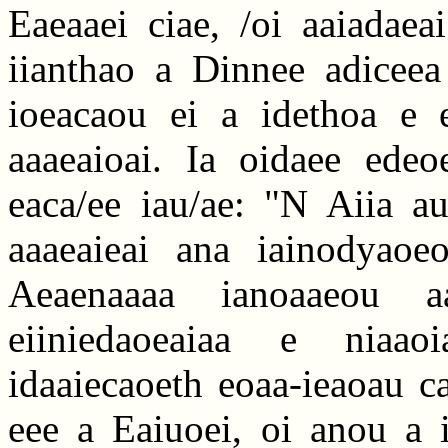
Eaeaaei ciae, /oi aaiadaea
iianthao a Dinnee adiceea 
ioeacaou ei a idethoa e e
aaaeaioai. Ia oidaee edeo
eaca/ee iau/ae: "N Aiia au
aaaeaieai ana iainodyaoe
Aeaenaaaa ianoaaeou aad
eiiniedaoeaiaa e niaao
idaaiecaoeth eoaa-ieaoau c
eee a Eaiuoei, oi anou a i