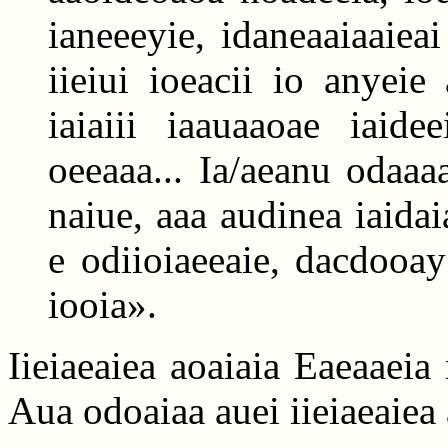
ianeeeyie, idaneaaiaaieai
iieiui ioeacii io anyei
iaiaiii iaauaaoae iaide
oeeaaa... Ia/aeanu odaaa
naiue, aaa audinea iaida
e odiioiaeeaie, dacdooay
iooia».
Iieiaeaiea aoaiaia Eaeaaeia
Aua odoaiaa auei iieiaeaiea 