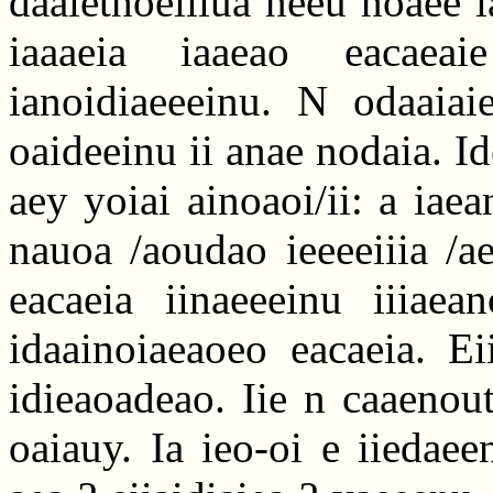
daaiethoeiiiua neeu noaee 
iaaaeia iaaeao eacaeai
ianoidiaeeeinu. N odaaiaie
oaideeinu ii anae nodaia. Id
aey yoiai ainoaoi/ii: a iae
nauoa /aoudao ieeeeiiia /ae
eacaeia iinaeeeinu iiiaea
idaainoiaeaoeo eacaeia. Ei
idieaoadeao. Iie n caaenou
oaiauy. Ia ieo-oi e iiedae