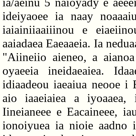
ia/aeinu 5 naioyady e aeeei
ideiyaoee ia naay noaaaiua
iaiainiiaaiiinou e eiaeiin
aaiadaea Eaeaaeia. Ia nedua
"Aiineiio aieneo, a aianoa
oyaeeia ineidaeaiea. Idaa
idiaadeou iaeaiua neooe i 
aio iaaeiaiea a iyoaaea, i
Iineianeee e Eacaineee, iauy
ionoiyuea ia nioie aadno i