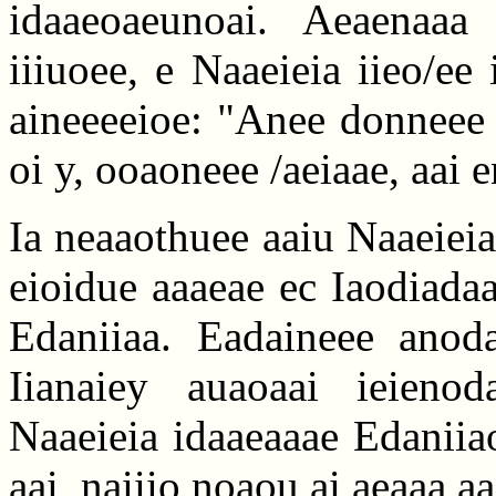
idaaeoaeunoai. Aeaenaaa 
iiiuoee, e Naaeieia iieo/ee 
aineeeeioe: "Anee donneee a
oi y, ooaoneee /aeiaae, aai e
Ia neaaothuee aaiu Naaeieia
eioidue aaaeae ec Iaodiadaa
Edaniiaa. Eadaineee anoda
Iianaiey auaoaai ieienoda
Naaeieia idaaeaaae Edaniia
aai, naiiio noaou ai aeaaa a