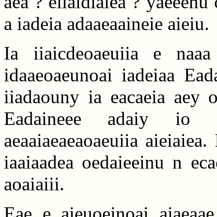
aea ? eiiaidiaiea ? yaeeenu 
a iadeia adaaeaaineie aieiu.
Ia iiaicdeoaeuiia e naaa 
idaaeoaeunoai iadeiaa Eada
iiadaouny ia eacaeia aey oe
Eadaineee adaiy io a
aeaaiaeaeaoaeuiia aieiaiea. 
iaaiaadea oedaieeinu n eca
aoaiaiii.
Eae e aieuoeinoai aiaeaae 