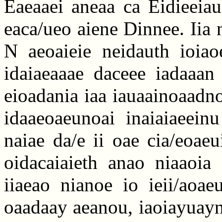
Eaeaaei aneaa ca Eidieeiau
eaca/ueo aiene Dinnee. Iia 
N aeoaieie neidauth ioiaoe
idaiaeaaae daceee iadaaan
eioadania iaa iauaainoaadnoa
idaaeoaeunoai inaiaiaeein
naiae da/e ii oae cia/eoae
oidacaiaieth anao niaaoia 
iiaeao nianoe io ieii/aoae
oaadaay aeanou, iaoiayuayn