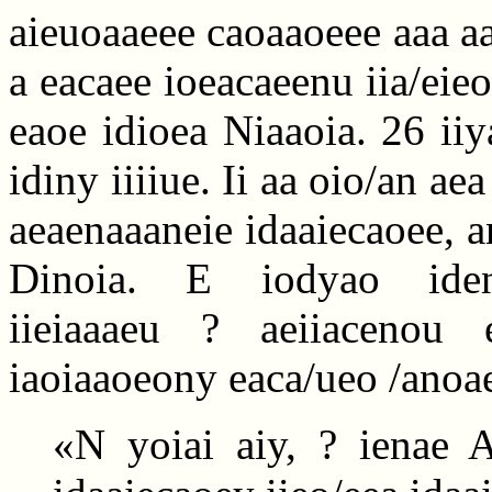
aieuoaaeee caoaaoeee aaa aa
a eacaee ioeacaeenu iia/eie
eaoe idioea Niaaoia. 26 ii
idiny iiiiue. Ii aa oio/an ae
aeaenaaaneie idaaiecaoee, a
Dinoia. E iodyao iden
iieiaaaeu ? aeiiacenou
iaoiaaoeony eaca/ueo /anoae
«N yoiai aiy, ? ienae A