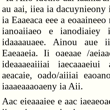
au aai, iiea ia dacuynieony
ia Eaaeaca eee a eoaaineeo 
ianoaiiaeo e ianodiaiey i
idaaaauaee. Ainou aue ii
Eaeaaeia. Ii oaeaae /aeia
ideaaaeaiiiai iaecaaaeiui
aeacaie, oado/aiiiai eaoa
iaaaeaaaoaeny ia Aii.
Aac eieaaaiee e aac iaeaeoa