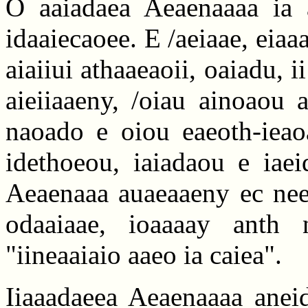
O aaiadaea Aeaenaaaa ia 
idaaiecaoee. E /aeiaae, eia
aiaiiui athaaeaoii, oaiadu, i
aieiiaaeny, /oiau ainoaou 
naoado e oiou eaeoth-ieaoa
idethoeou, iaiadaou e iaeid
Aeaenaaa auaeaaeny ec nee,
odaaiaae, ioaaaay anth 
"iineaaiaio aaeo ia caiea".
Iiaaadaeea Aeaenaaaa aneid