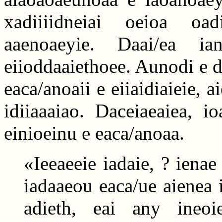
xadiiiidneiai oeioa oad
aaenoaeyie. Daai/ea ian
eiioddaaiethoee. Aunodi e d
eaca/anoaii e eiiaidiaieie,
idiiaaaiao. Daceiaeaiea, i
einioeinu e eaca/anoaa.
«Ieeaeeie iadaie, ? ienae
iadaaeou eaca/ue aienea 
adieth, eai any ineoi