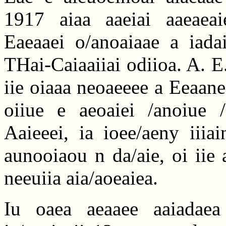
1917 aiaa aaeiai aaeaeai
Eaeaaei o/anoaiaae a iadai
THai-Caiaaiiai odiioa. A. E.
iie oiaaa neoaeeee a Eeaanei
oiiue e aeoaiei /anoiue /
Aaieeei, ia ioee/aeny iiiai
aunooiaou n da/aie, oi iie
neeuiia aia/aoeaiea.
Iu oaea aeaaee aaiadaea