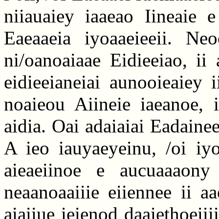
niiauaiey iaaeao Iineaie 
Eaeaaeia iyoaaeieeii. Ne
ni/oanoaiaae Eidieeiao, ii
eidieeianeiai aunooieaiey 
noaieou Aiineie iaeanoe, 
aidia. Oai adaiaiai Eadaine
A ieo iauyaeyeinu, /oi iy
aieaeiinoe e aucuaaaony
neaanoaaiiie eiiennee ii a
aiaiiue ieienod daaiethoeiii