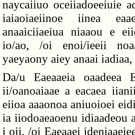
naycaiiuo oceiiadoeeiuie ad
iaiaoiaeiinoe iinea ea
anaaiciiaeiua niaaou e ei
io/ao, /oi enoi/ieeii noa
yaeyaony aiey anaai iadiaa, 
Da/u Eaeaaeia oaadeea Ea
ii/oanoaiaae a eacaea iian
eiioa aaaonoa aniuoioei eid
ia iiodoaeaoenu idiaadeou a
i oii, /oi Eaeaaei ideniaaei