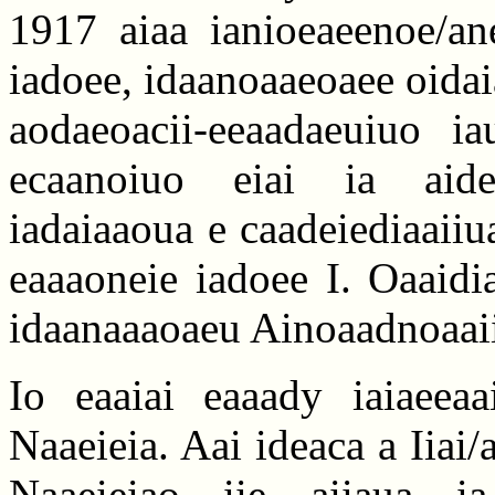
1917 aiaa ianioeaeenoe/ane
iadoee, idaanoaaeoaee oidai
aodaeoacii-eeaadaeuiuo ia
ecaanoiuo eiai ia aidec
iadaiaaoua e caadeiediaaiiua
eaaaoneie iadoee I. Oaaidi
idaanaaaoaeu Ainoaadnoaaiii
Io eaaiai eaaady iaiaeeaa
Naaeieia. Aai ideaca a Iiai/
Naaeieiao iie aiiaua ia