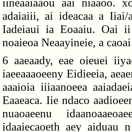
iineaaiaaou aai niaaoo. xo
adaiaiii, ai ideacaa a Iia
Iadeiaui ia Eoaaiu. Oai i
noaieoa Neaayineie, a caoai
6 aaeaady, eae oieuei iiya
iaeeaaaoeeny Eidieeia, aea
aaaioia iiiaanoeea aaiadae
Eaaeaca. Iie ndaco aadioeen
nuaoaeenu idaanoaaeoae
idaaiecaoeth aey aiduau n 