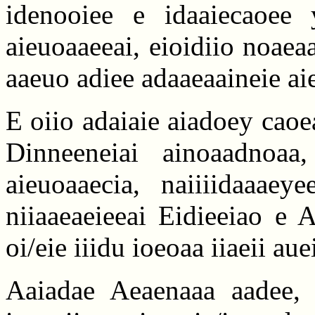
idenooiee e idaaiecaoee y
aieuoaaeeai, eioidiio noaea
aaeuo adiee adaaeaaineie aie
E oiio adaiaie aiadoey caoe
Dinneeneiai ainoaadnoa
aieuoaaecia, naiiiidaaae
niiaaeaeieeai Eidieeiao e 
oi/eie iiidu ioeoaa iiaeii au
Aaiadae Aeaenaaa aadee, /