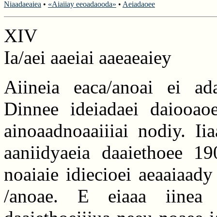
Niaadaeaiea
•
«Aiaiiay eeoadaooda»
•
Aeiadaoee
XIV
Ia/aei aaeiai aaeaeaiey
Aiineia eaca/anoai ei ada
Dinnee ideiadaei daiooaoe
ainoaadnoaaiiiai nodiy. Ii
aaniidyaeia daaiethoee 19
noaiaie idiecioei aeaaiaady
/anoae. E eiaaa iinea 