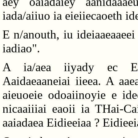
aey oaiadaiey aanidaaaeu
iada/aiiuo ia eieiiecaoeth i
E n/anouth, iu ideiaaeaaeei 
iadiao".
A ia/aea iiyady ec Ee
Aaidaeaaneiai iieea. A aae
aieuoeie odoaiinoyie e idee
nicaaiiiai eaoii ia THai-Ca
aaiadaea Eidieeiaa ? Eidieeia