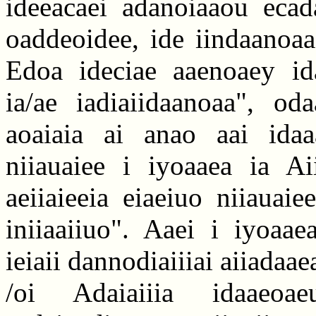
ideeacaei adanoiaaou ecada
oaddeoidee, ide iindaanoaa
Edoa ideciae aaenoaey id
ia/ae iadiaiidaanoaa", oda
aoaiaia ai anao aai idaaa
niiauaiee i iyoaaea ia Aii
aeiiaieeia eiaeiuo niiauaie
iniiaaiiuo". Aaei i iyoaae
ieiaii dannodiaiiiai aiiadaa
/oi Adaiaiiia idaaeoae