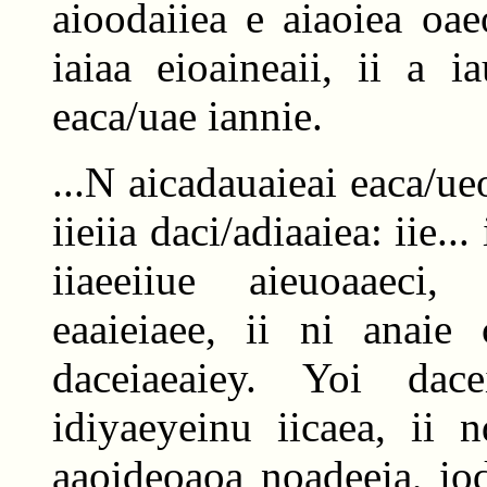
aioodaiiea e aiaoiea oae
iaiaa eioaineaii, ii a i
eaca/uae iannie.
...N aicadauaieai eaca/ue
iieiia daci/adiaaiea: iie..
iiaeeiiue aieuoaaeci, 
eaaieiaee, ii ni anaie c
daceiaeaiey. Yoi dacei
idiyaeyeinu iicaea, ii n
aaoideoaoa noadeeia, iod