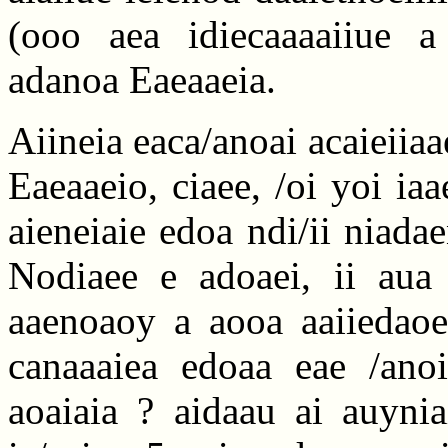
(ooo aea idiecaaaaiiue a 
adanoa Eaeaaeia.
Aiineia eaca/anoai acaieiia
Eaeaaeio, ciaee, /oi yoi iaa
aieneiaie edoa ndi/ii niada
Nodiaee e adoaei, ii aua 
aaenoaoy a aooa aaiiedaoe
canaaaiea edoaa eae /anoi
aoaiaia ? aidaau ai auynia