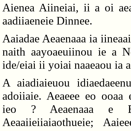
Aienea Aiineiai, ii a oi a
aadiiaeneie Dinnee.
Aaiadae Aeaenaaa ia iineaai
naith aayoaeuiinou ie a No
ide/eiai ii yoiai naaeaou ia a
A aiadiaieuou idiaedaeenu
adoiiaie. Aeaeee eo ooaa e
ieo ? Aeaenaaa e Ei
Aeaaiieiiaiaothueie; Aaie