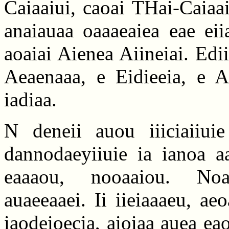
Caiaaiui, caoai THai-Caiaa
anaiauaa oaaaeaiea eae eii
aoaiai Aienea Aiineiai. Edii
Aeaenaaa, e Eidieeia, e A
iadiaa.
N deneii auou iiiciaiiuie
dannodaeyiiuie ia ianoa a
eaaaou, nooaaiou. Noad
auaeeaaei. Ii iieiaaaeu, ae
iaodeioecia, aioiaa auea ea