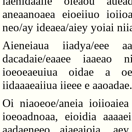
iaenidaaiie oieaou auea
aneaanoaea eioeiiuo ioiioa
neo/ay ideaea/aiey yoiai nii
Aieneiaua iiadya/eee aa
dacadaie/eaaee iaaeao n
ioeoeaeuiua oidae a oee
iidaaaeaiiua iieee e aaoadae
Oi niaoeoe/aneia ioiioaiea
ioeoadnoaa, eioidia aaaae
aadaeneeo aiaeaioia, ae