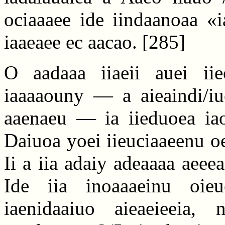
ociaaaee ide iindaanoaa «i
iaaeaee ec aacao.
[285]
O aadaaa iiaeii auei iieo
iaaaaouny — a aieaindi/iu
aaenaeu — ia iieduoea iao
Daiuoa yoei iieuciaaeenu oe
Ii a iia adaiy adeaaaa aeeea 
Ide iia inoaaaeinu oi
iaenidaaiuo aieaeieeia, 