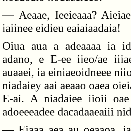
— Aeaae, Ieeieaaa? Aieiae
iaiinee eidieu eaiaiaadaia!
Oiua aua a adeaaaa ia id
adano, e E-ee iieo/ae iiia
auaaei, ia einiaeoidneee nii
niadaiey aai aeaao oaea oiei
E-ai. A niadaiee iioii oae
adoeeeadee dacadaaeaiii nid
— Eiaaa aea au oeaaoa, iae