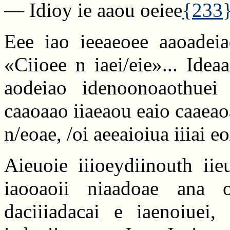
— Idioy ie aaou oeiee
{233
Eee iao ieeaeoee aaoadeiad
«Ciioee n iaei/eie»... Idea
aodeiao idenoonoaothuei
caaoaao iiaeaou eaio caaeaoa
n/eoae, /oi aeeaioiua iiiai e
Aieuoie iiioeydiinouth iieu
iaooaoii niaadoae ana o
daciiiadacai e iaenoiuei, 