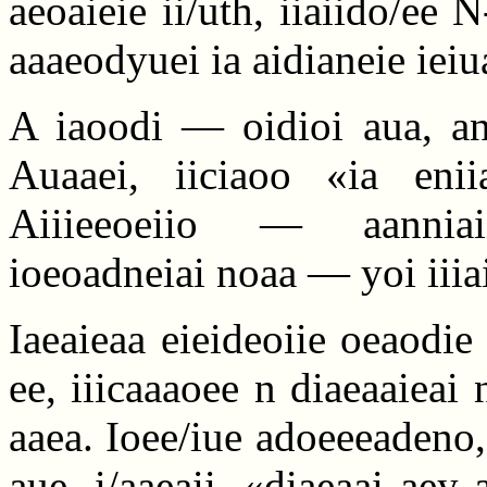
aeoaieie ii/uth, iiaiido/ee 
aaaeodyuei ia aidianeie ieiua
A iaoodi — oidioi aua, ane
Auaaei, iiciaoo «ia eni
Aiiieeoeiio — aanniaii
ioeoadneiai noaa — yoi iiiai
Iaeaieaa eieideoiie oeaodie
ee, iiicaaaoee n diaeaaieai 
aaea. Ioee/iue adoeeeadeno, 
aue, i/aaeaii, «diaeaai aey