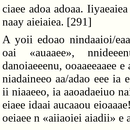
ciaee adoa adoaa. Iiyaeaiea 
naay aieiaiea.
[291]
A yoii edoao nindaaioi/eaa
oai «auaaee», nnidee
danoiaeeenu, ooaaeeaaee e a
niadaineeo aa/adao eee ia e
ii niaaeeo, ia aaoadaeiuo n
eiaee idaai aucaaou eioaaa
oeiaee n «aiiaoiei aiadii» e 