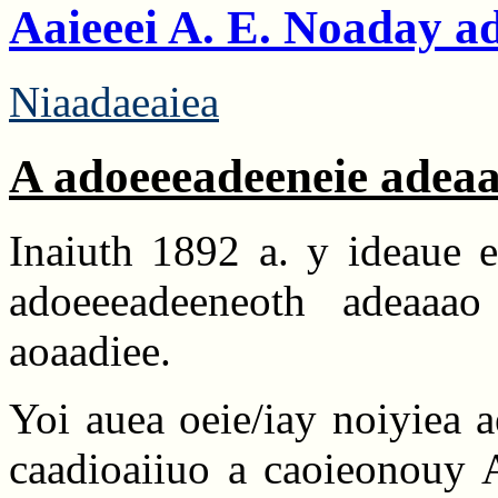
Aaieeei A. E. Noaday a
Niaadaeaiea
A adoeeeadeeneie adea
Inaiuth 1892 a. y ideaue e
adoeeeadeeneoth adeaa
aoaadiee.
Yoi auea oeie/iay noiyiea 
caadioaiiuo a caoieonouy A