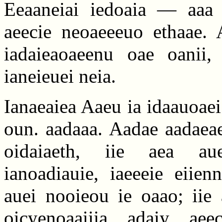
Eeaaneiai iedoaia — aaa i
aeecie neoaeeeuo ethaae. 
iadaieaoaeenu oae oanii,
ianeieuei neia.
Ianaeaiea Aaeu ia idaauoaei 
oun. aadaaa. Aadae aadaeae
oidaiaeth, iie aea auee
ianoadiauie, iaeeeie eiien
auei nooieou ie oaao; iie 
oicyenoaaiiia adaiy ae