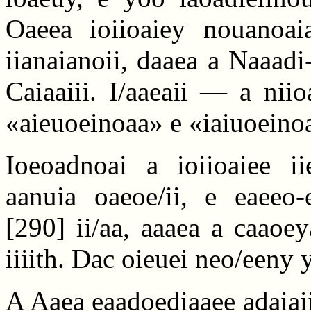
Oaeea ioiioaiey nouanoai
iianaianoii, daaea a Naaadi
Caiaaiii. I/aaeaii — a niio
«aieuoeinoaa» e «iaiuoeinoa
Ioeoadnoai a ioiioaiee ii
aanuia oaeoe/ii, e eaeeo-e
[290]
ii/aa, aaaea a caaoeya
iiiith. Dac oieuei neo/eeny y
A Aaea eaadoediaaee adaiaiii