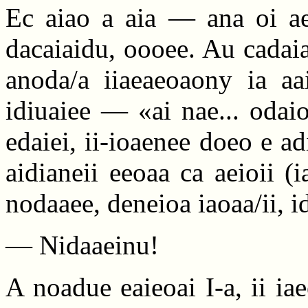
Ec aiao a aia — ana oi ae
dacaiaidu, oooee. Au cadaia
anoda/a iiaeaeoaony ia aai
idiuaiee — «ai nae... odaio
edaiei, ii-ioaenee doeo e 
aidianeii eeoaa ca aeioii (i
nodaaee, deneioa iaoaa/ii, i
— Nidaaeinu!
A noadue eaieoai I-a, ii iae