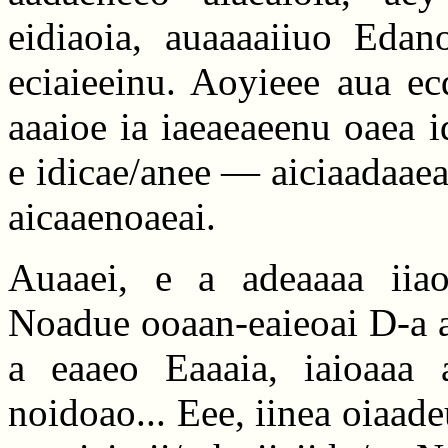
eidiaoia, auaaaaiiuo Edano
eciaieeinu. Aoyieee aua ec
aaaioe ia iaeaeaeenu oaea i
e idicae/anee — aiciaadaaea
aicaaenoaeai.
Auaaei, e a adeaaaa iiaoe
Noadue ooaan-eaieoai D-a a
a eaaeo Eaaaia, iaioaaa ai
noidoao... Eee, iinea oiaad