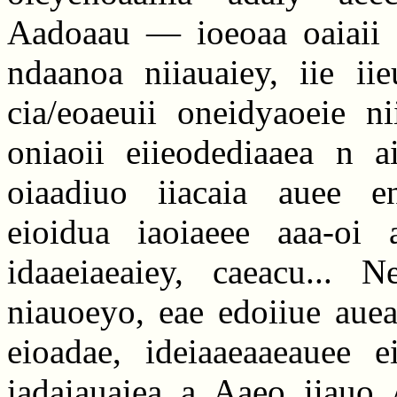
Aadoaau — ioeoaa oaiaii e 
ndaanoa niiauaiey, iie iie
cia/eoaeuii oneidyaoeie ni
oniaoii eiieodediaaea n ai
oiaadiuo iiacaia auee en
eioidua iaoiaeee aaa-oi 
idaaeiaeaiey, caeacu... 
niauoeyo, eae edoiiue auea
eioadae, ideiaaeaaeauee e
iadaiauaiea a Aaeo iiauo 