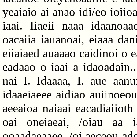
yeaiaio ai anao idi/eo ioiioa
iaai. Iiaeii naaa idaanoaa
oacaiia iauanoai, eiaaa da
eiiaiaed auaaao caidinoi o e
eadaao o iaai a idaoadain..
nai I. Idaaaa, I. aue aanu
idaaeiaeee aidiao auiinoeou
aeeaioa naiaai eacadiaiioth
oai oneiaeai, /oiau aa i
ooaadaeaaee, /oi aeceou adea