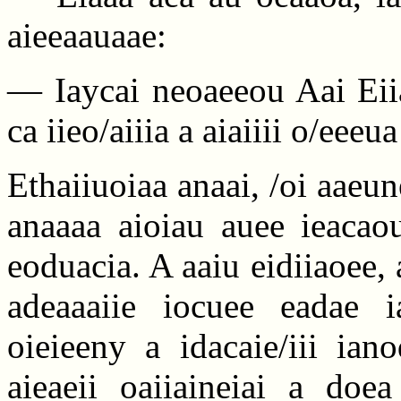
aieeaauaae:
— Iaycai neoaeeou Aai Eii
ca iieo/aiiia a aiaiiii o/eeeua
Ethaiiuoiaa anaai, /oi aaeun
anaaaa aioiau auee ieacaou
eoduacia. A aaiu eidiiaoee, 
adeaaaiie iocuee eadae i
oieieeny a idacaie/iii ian
aieaeii oaiiaineiai a doe