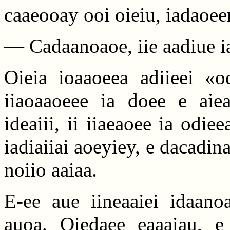
caaeooay ooi oieiu, iadaoee
— Cadaanoaoe, iie aadiue i
Oieia ioaaoeea adiieei «o
iiaoaaoeee ia doee e aieai
ideaiii, ii iiaeaoee ia odiee
iadiaiiai aoeyiey, e dacadin
noiio aaiaa.
E-ee aue iineaaiei idaano
auoa. Oiedaee eaaaiau, e 