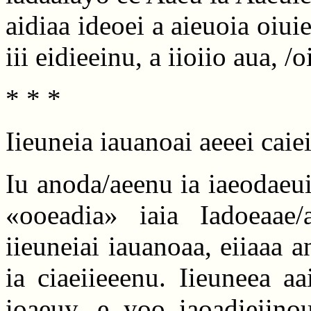
aidiaa ideoei a aieuoia oiuie
iii eidieeinu, a iioiio aua, /o
* * *
Iieuneia iauanoai aeeei caie
Iu anoda/aeenu ia iaeodaeui
«ooeadia» iaia Iadoeaae/
iieuneiai iauanoaa, eiiaaa a
ia ciaeiieeenu. Iieuneea aa
ioaeuy, e yoo iaoadieiinou