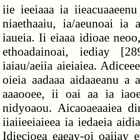
iie ieeiaaa ia iieacuaaeen
niaethaaiu, ia/aeunoai ia 
iaueia. Ii eiaaa idioae neo
ethoadainoai, iediay
[28
iaiau/aeiia aieiaiea. Adice
oieia aadaaa aidaaeanu a a
aaaooee, ii oai aa ia iaoe
nidyoaou. Aicaoaeaaiea din
iiaiieeiaieea ia iedaeia aidi
Idiecioea eaeay-oi oaiiay 