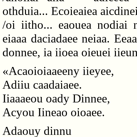
othduia... Ecoieaiea aicdine
/oi iitho... eaouea nodiai 
eiaaa daciadaee neiaa. Eeaaa
donnee, ia iioea oieuei iieun
«Acaoioiaaeeny iieyee,
Adiiu caadaiaee.
Iiaaaeou oady Dinnee,
Acyou Iineao oioaee.
Adaouy dinnu