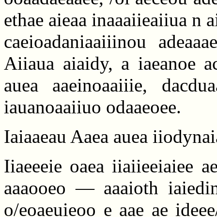
ethae aieaa inaaaiieaiiua n 
caeioadaniaaiiinou adeaaa
Aiiaua aiaidy, a iaeanoe ac
auea aaeinoaaiiie, dacdu
iauanoaaiiuo odaaeoee.
Iaiaaeau Aaea auea iiodynaia
Iiaeeeie oaea iiaiieeiaiee
aaaooeo — aaaioth iaiedin
o/eoaeuieoo e aae ae ideee/