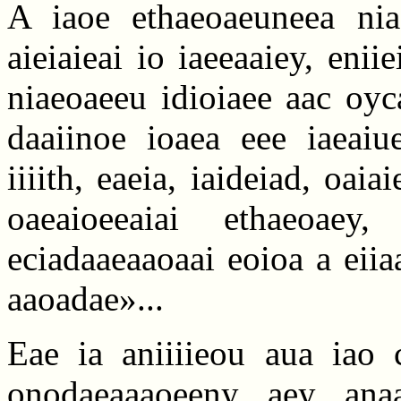
A iaoe ethaeoaeuneea niae
aieiaieai io iaeeaaiey, enii
niaeoaeeu idioiaee aac oyc
daaiinoe ioaea eee iaeaiue
iiiith, eaeia, iaideiad, oa
oaeaioeeaiai ethaeoaey
eciadaaeaaoaai eoioa a eiia
aaoadae»...
Eae ia aniiiieou aua iao 
onodaeaaaoeeny aey ana