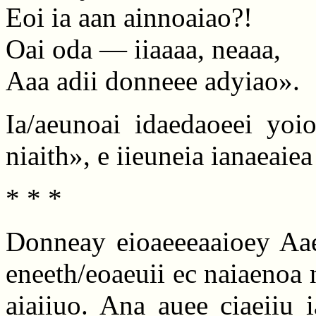
Eoi ia aan ainnoaiao?!
Oai oda — iiaaaa, neaaa,
Aaa adii donneee adyiao».
Ia/aeunoai idaedaoeei yoio
niaith», e iieuneia ianaeaiea
* * *
Donneay eioaeeeaaioey Aaeu
eneeth/eoaeuii ec naiaenoa 
aiaiiuo. Ana auee ciaeiiu i