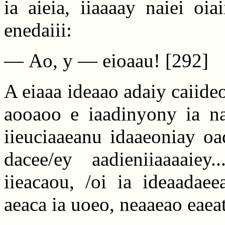
ia aieia, iiaaaay naiei oi
enedaiii:
— Ao, y — eioaau!
[292]
A eiaaa ideaao adaiy caiide
aooaoo e iaadinyony ia nac
iieuciaaeanu idaaeoniay o
dacee/ey aadieniiaaaaiey
iieacaou, /oi ia ideaadaee
aeaca ia uoeo, neaaeao eaea