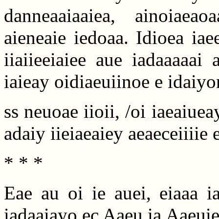
danneaaiaaiea, ainoiaeao
aieneaie iedoaa. Idioea iaee
iiaiieeiaiee aue iadaaaaai
iaieay oidiaeuiinoe e idaiy
ss neuoae iioii, /oi iaeaiuea
adaiy iieiaeaiey aeaeceiiiie 
* * *
Eae au oi ie auei, eiaaa i
iadaaiayo ec Aaeu ia Aaeuie