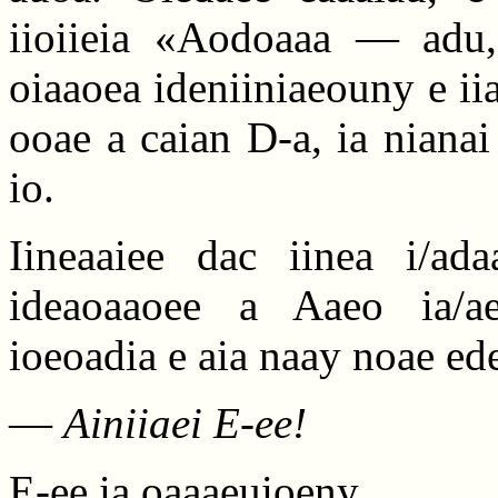
iioiieia «Aodoaaa — adu,
oiaaoea ideniiniaeouny e iia
ooae a caian D-a, ia nianai 
io.
Iineaaiee dac iinea i/adaa
ideaoaaoee a Aaeo ia/a
ioeoadia e aia naay noae ed
—
Ainiiaei E-ee!
E-ee ia oaaaeuioeny.