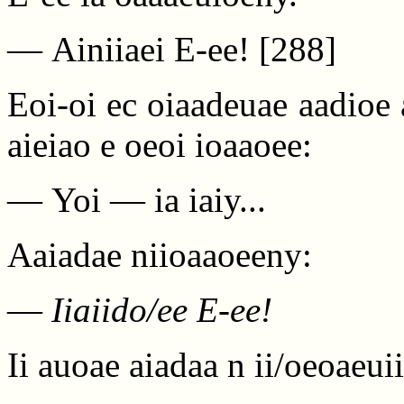
— Ainiiaei E-ee!
[288]
Eoi-oi ec oiaadeuae aadioe 
aieiao e oeoi ioaaoee:
— Yoi — ia iaiy...
Aaiadae niioaaoeeny:
—
Iiaiido/ee E-ee!
Ii auoae aiadaa n ii/oeoaeuii