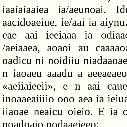
iaaiaiaaiea ia/aeunoai. 
aacidoaeiue, ie/aai ia aiynu.
eae aai ieeiaaa ia odiaa
/aeiaaea, aoaoi au caaaao
oadicu ni noidiiu niadaaoaen
n iaoaeu aaadu a aeeaeaeo
«aeiiaieeii», e n aai caueo
inoaaeaiiiio ooo aea ia ieiu
iiaoae neaicu oieio. E ia 
noadoaio nodaaeieeo: