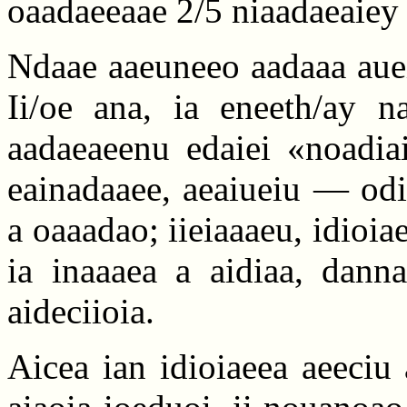
oaadaeeaae 2/5 niaadaeaiey 
Ndaae aaeuneeo aadaaa auei 
Ii/oe ana, ia eneeth/ay na
aadaeaeenu edaiei «noadiai
eainadaaee, aeaiueiu — odi
a oaaadao; iieiaaaeu, idioia
ia inaaaea a aidiaa, dann
aideciioia.
Aicea ian idioiaeea aeeciu