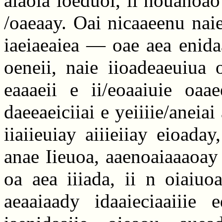
aiaoia ioeduoi, ii nouanoao
/oaeaay. Oai nicaaeenu naie 
iaeiaeaiea — oae aea enidaa
oeneii, naie iioadeaeuiua 
eaaaeii e ii/eoaaiuie oaa
daeeaeiciiai e yeiiiie/aneia
iiaiieuiay aiiieiiay eioaday
anae Iieuoa, aaenoaiaaaoay 
oa aea iiiada, ii n oiaiuoa
aeaaiaady idaaieciaaiiie 