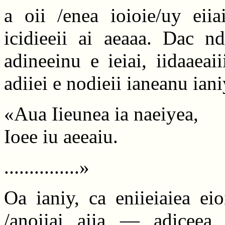
a oii /enea ioioie/uy eiia
icidieeii ai aeaaa. Dac nd
adineeinu e ieiai, iidaaeai
adiiei e nodieii ianeanu ian
«Aua Iieunea ia naeiyea,
Ioee iu aeeaiu.
...............»
Oa ianiy, ca eniieiaiea e
/anoiiai aiia — adiceea 