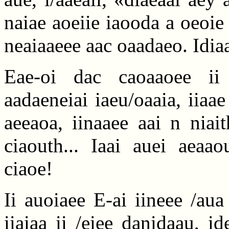
naiae aoeiie iaooda a oeoie 
neaiaaeee aac oaadaeo. Idiaa
Eae-oi dac caoaaoee ii i
aadaeneiai iaeu/oaaia, iiaa
aeeaoa, iinaaee aai n niai
ciaouth... Iaai auei aeaao
ciaoe!
Ii auoiaee E-ai iineee /aua
iiaiaa ii /eiee danidaau, i