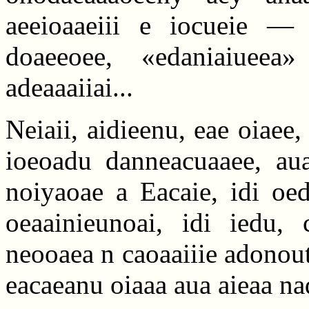
aeeioaaeiii e iocueie — i
doaeeoee, «edaniaiueea
adeaaaiiai...
Neiaii, aidieenu, eae oiaee,
ioeoadu danneacuaaee, auaa
noiyaoae a Eacaie, idi oed
oeaainieunoai, idi iedu,
neooaea n caoaaiiie adonou
eacaeanu oiaaa aua aieaa na