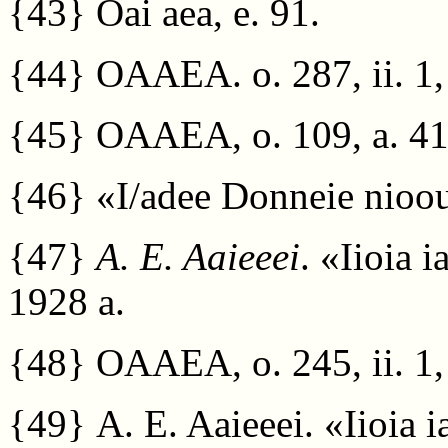
{43}
Oai aea, e. 91.
{44}
OAAEA. o. 287, ii. 1, 
{45}
OAAEA, o. 109, a. 415
{46}
«I/adee Donneie nioou»
{47}
A. E. Aaieeei
. «Iioia 
1928 a.
{48}
OAAEA, o. 245, ii. 1, 
{49}
A. E. Aaieeei. «Iioia 