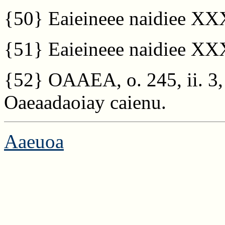
{50}
Eaieineee naidiee XXX
{51}
Eaieineee naidiee XXX
{52}
OAAEA, o. 245, ii. 3, 
Oaeaadaoiay caienu.
Aaeuoa