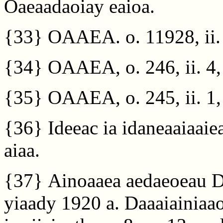
Oaeaadaoiay eaioa.
{33}
OAAEA. o. 11928, ii. 2
{34}
OAAEA, o. 246, ii. 4, 
{35}
OAAEA, o. 245, ii. 1, 
{36}
Ideeac ia idaneaaiaaie
aiaa.
{37}
Ainoaaea aedaeoeau Da
yiaady 1920 a. Daaaiainiaao