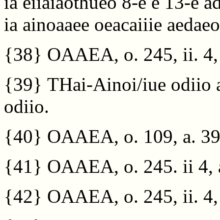
ia eiiaiaothueo 8-e e 13-e ad
ia ainoaaee oeacaiiie aedaeo
{38}
OAAEA, o. 245, ii. 4, 
{39}
THai-Ainoi/iue odiio a
odiio.
{40}
OAAEA, o. 109, a. 391
{41}
OAAEA, o. 245. ii 4, a
{42}
OAAEA, o. 245, ii. 4, 