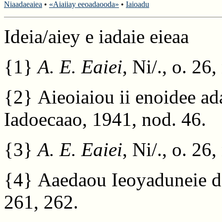
Niaadaeaiea
•
«Aiaiiay eeoadaooda»
•
Iaioadu
Ideia/aiey e iadaie eieaa
{1}
A. E. Eaiei
, Ni/., o. 26,
{2}
Aieoiaiou ii enoidee ad
Iadoecaao, 1941, nod. 46.
{3}
A. E. Eaiei
, Ni/., o. 26
{4}
Aaedaou Ieoyaduneie da
261, 262.