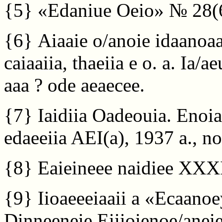
{5}
«Edaniue Oeio» № 28(68
{6}
Aiaaie o/anoie idaanoaae
caiaaiia, thaeiia e o. a. Ia/
aaa ? ode aeaecee.
{7}
Iaidiia Oadeouia. Enoi
edaeeiia AEI(a), 1937 a., n
{8}
Eaieineee naidiee XXXI
{9}
Iioaeeeiaaii a «Ecaanoe
Dinneeneie Eiiioienoe/anei