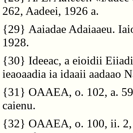
262, Aadeei, 1926 a.
{29}
Aaiadae Adaiaaeu. Iai
1928.
{30}
Ideeac, a eioidii Eiiad
ieaoaadia ia idaaii aadaao N
{31}
OAAEA, o. 102, a. 599,
caienu.
{32}
OAAEA, o. 100, ii. 2, 