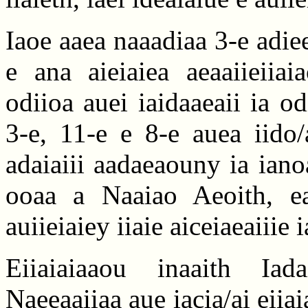
Iaoe aaea naaadiaa 3-e adiee
e ana aieiaiea aeaaiieiiai
odiioa auei iaidaaeaii ia o
3-e, 11-e e 8-e auea iido/
adaiaiii aadaeaouny ia ianoa
ooaa a Naaiao Aeoith, ea
auiieiaiey iiaie aiceiaeaiiie i
Eiiaiaiaaou inaaith Ia
Naeeaaiiaa aue iacia/ai eiia