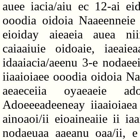
auee iacia/aiu ec 12-ai ei
ooodia oidoia Naaeenneie 
eioiday aieaeia auea nii
caiaaiuie oidoaie, iaeaie
idaaiacia/aeenu 3-e nodaee
iiaaioiaee ooodia oidoia N
aeaeceiia oyaeaeie a
Adoeeeadeeneay iiaaioiaea 
ainoaoi/ii eioaineaiie ii ia
nodaeuaa aaeanu oaa/ii, e