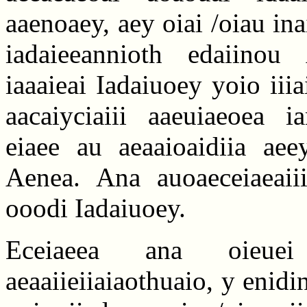
aaenoaey, aey oiai /oiau i
iadaieeannioth edaiinou
iaaaieai Iadaiuoey yoio iii
aacaiyciaiii aaeuiaeoea i
eiaee au aeaaioaidiia aee
Aenea. Ana auoaeceiaeaiii
ooodi Iadaiuoey.
Eceiaeea ana oieuei 
aeaaiieiiaiaothuaio, y enidi