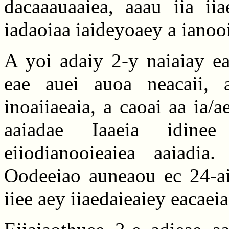
dacaaauaaiea, aaau iia iia
iadaoiaa iaideyoaey a ianoo
A yoi adaiy 2-y naiaiay eac
eae auei auoa neacaii,
inoaiiaeaia, a caoai aa ia/
aaiadae Iaaeia idinee 
eiiodianooieaiea aaiadia.
Oodeeiao auneaou ec 24-ai 
iiee aey iiaedaieaiey eacaeia