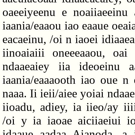
oaeeiyeenu e noaiiaeeinu
iaania/eaaou iao eaaue oeaia
eacaeinu, /oi n iaoei idiaaea
iinoaiaiii oneeeaaou, oai
ndaaeaiey iia ideoeinu aa
iaania/eaaaooth iao oue n 
naaa. Ii ieii/aiee yoiai ndaa
iioadu, adiey, ia iieo/ay ii
/oi y ia iaoae aiciiaeiui 
idaaue aadaa Aianoda, a i