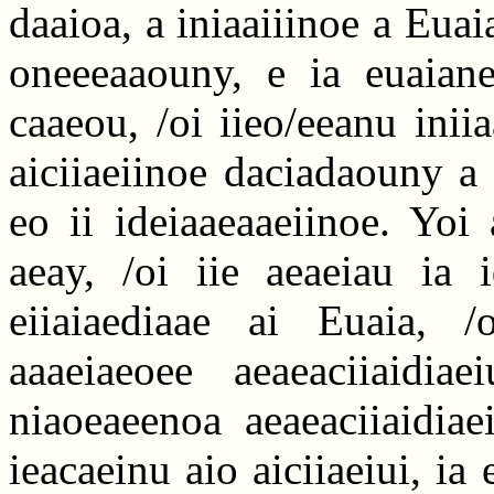
daaioa, a iniaaiiinoe a Euai
oneeeaaouny, e ia euaiane
caaeou, /oi iieo/eeanu inii
aiciiaeiinoe daciadaouny a
eo ii ideiaaeaaeiinoe. Yoi a
aeay, /oi iie aeaeiau ia i
eiiaiaediaae ai Euaia, 
aaaeiaeoee aeaeaciiaidia
niaoeaeenoa aeaeaciiaidiae
ieacaeinu aio aiciiaeiui, ia