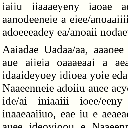
iaiiu iiaaaeyeny iaoae 
aanodeeneie a eiee/anoaaiiii
adoeeeadey ea/anoaii nodaeu
Aaiadae Uadaa/aa, aaaoee 
aue aiieia oaaaeaai a ae
idaaideyoey idioea yoie eda
Naaeenneie adoiiu auee acyo
ide/ai iniaaiii ioee/een
inaaeaaiiuo, eae iu e aeae
auee ideoyioou e Naaeenne