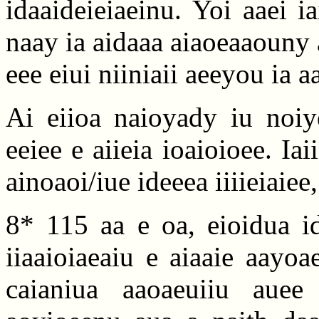
idaaideieiaeinu. Yoi aaei i
naay ia aidaaa aiaoeaaouny a
eee eiui niiniaii aeeyou ia a
Ai eiioa naioyady iu noiye
eeiee e aiieia ioaioioee. Iai
ainoaoi/iue ideeea iiiieiaiee,
8* 115 aa e oa, eioidua id
iiaaioiaeaiu e aiaaie aayoa
caianiua aaoaeuiiu auee