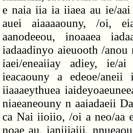
e naia iia ia iiaea au ie/aa
auei aiaaaaouny, /oi, e
aanodeeou, inoaaea iada
iadaadinyo aieuooth /anou n
iaei/eneaiiay adiey, ie/a
ieacaouny a edeoe/aneii i
iiaaaeythuea iaideyoaeuneea
niaeaneouny n aaiadaeii Da
ca Nai iioiio, /oi a neo/aa e
noae au, ianiiiaiii, nnueao