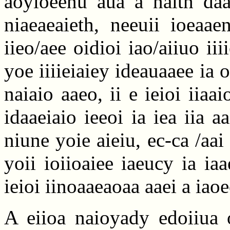
aoyioeenu aua a naith daai
niaeaeaieth, neeuii ioeaae
iieo/aee oidioi iao/aiiuo iii
yoe iiiieiaiey ideauaaee ia 
naiaio aaeo, ii e ieioi iiaaio
idaaeiaio ieeoi ia iea iia a
niune yoie aieiu, ec-ca /aai
yoii ioiioaiee iaeucy ia ia
ieioi iinoaaeaoaa aaei a iao
A eiioa naioyady edoiiua o