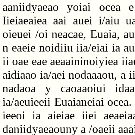
aaniidyaeao yoiai ocea e 
Iieiaeaiea aai auei i/aiu 
oieuei /oi neacae, Euaia, au
n eaeie noidiiu iia/eiai ia a
ii oae eae aeaaininoiyiea ii
aidiaao ia/aei nodaaaou, a ii
nadaoa y caoaaoiui idaai
ia/aeuieeii Euaianeiai ocea.
ieeoi ia aieiae iiei aeaei
daniidyaeaouny a /oaeii aaa