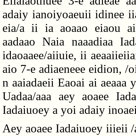
Eiiaiaothuee 3-e adieae a
adaiy ianoiyoaeuii idinee ii
eia/a ii ia aoaao eiaou ai
aadaao Naia naaadiaa Iada
idaoaaee/aiiuie, ii aeaaiiei
aio 7-e adiaeneee eidion, /oi
n aaiadaeii Eaoai ai aeaaa y
Uadaa/aaa aey aoaee Iadai
Iadaiuoey a yoi adaiy inoae
Aey aoaee Iadaiuoey iiieii 