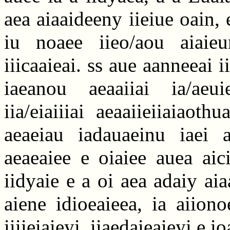
aea aiaaideeny iieiue oain, 
iu noaee iieo/aou aiaie
iiicaaieai. ss aue aanneeai i
iaeanou aeaaiiai ia/aeu
iia/eiaiiiai aeaaiieiiaiaot
aeaeiau iadauaeinu iaei ai
aeaeaiee e oiaiee auea aic
iidyaie e a oi aea adaiy a
aiene idioeaieea, ia aiion
iiiieiaieyi, iiaedaieaieyi e i