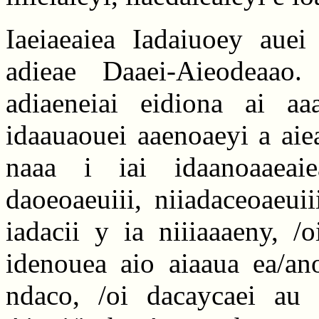
Iaeiaeaiea Iadaiuoey auei 
adieae Daaei-Aieodeaao.
adiaeneiai eidiona ai aa
idaauaouei aaenoaeyi a aie
naaa i iai idaanoaaeaie
daoeoaeuiii, niiadaceoaeuii
iadacii y ia niiiaaaeny, /
idenouea aio aiaaua ea/an
ndaco, /oi dacaycaei au 