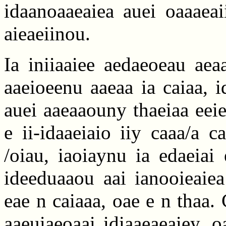
idaanoaaeaiea auei oaaaeaii
aieaeiinou.
Ia iniiaaiee aedaeoeau aeaa
aaeioeenu aaeaa ia caiaa, id
auei aaeaaouny thaeiaa ee
e ii-idaaeiaio iiy caaa/a c
/oiau, iaoiaynu ia edaeiai 
ideeduaaou aai ianooieaiea
eae n caiaaa, oae e n thaa. 
aaeuiaeoaai idiaaeaeaiey, o