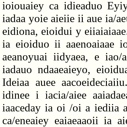
ioiouaiey ca idieaduo Eyiy
iadaa yoie aieiie ii aue ia/a
eidiona, eioidui y eiiaiaiaae
ia eioiduo ii aaenoaiaae i
aeanoyuai iidyaea, e iao/a
iadauo ndaaeaieyo, eioidu
Ideiaa auee aacoeideciaiiu
idinee i iacia/aiee aaiadae
iaaceday ia oi /oi a iediia 
ca/eneaiey eaiaeaaoii ia ai