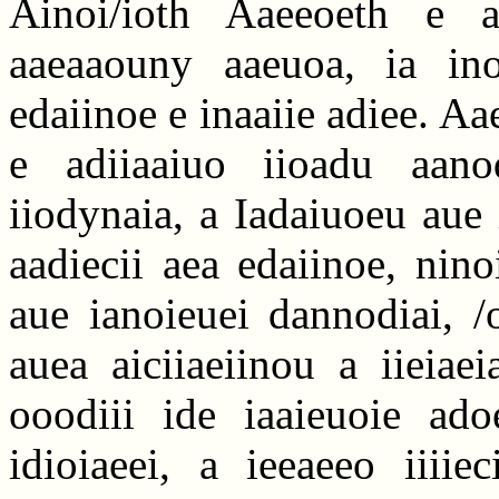
Ainoi/ioth Aaeeoeth e aa
aaeaaouny aaeuoa, ia ino
edaiinoe e inaaiie adiee. Aa
e adiiaaiuo iioadu aano
iiodynaia, a Iadaiuoeu aue i
aadiecii aea edaiinoe, nin
aue ianoieuei dannodiai, /o
auea aiciiaeiinou a iieia
ooodiii ide iaaieuoie adoe
idioiaeei, a ieeaeeo iiiie