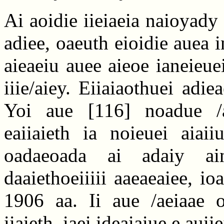
Ai aoidie iieiaeia naioyady 
adiee, oaeuth eioidie auea 
aieaeiu auee aieoe ianeieue
iiie/aiey. Eiiaiaothuei adie
Yoi aue
[116]
noadue /ae
eaiiaieth ia noieuei aiaii
oadaeoada ai adaiy ai
daaiethoeiiiii aaeaeaiee, 
1906 aa. Ii aue /aeiaae oi
iiaieth, iaei ideaiaiue e auiie