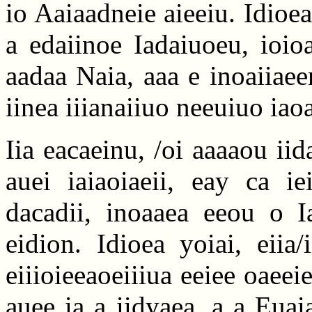
io Aaiaadneie aieeiu. Idioea
a edaiinoe Iadaiuoeu, ioioa
aadaa Naia, aaa e inoaiiaee
iinea iiianaiiuo neeuiuo iaoa
Iia eacaeinu, /oi aaaaou ii
auei iaiaoiaeii, eay ca i
dacadii, inoaaea eeou o I
eidion. Idioea yoiai, eiia/
eiiioieeaoeiiiua eeiee oaeeie
auee ia a iidyaea, a a Euai