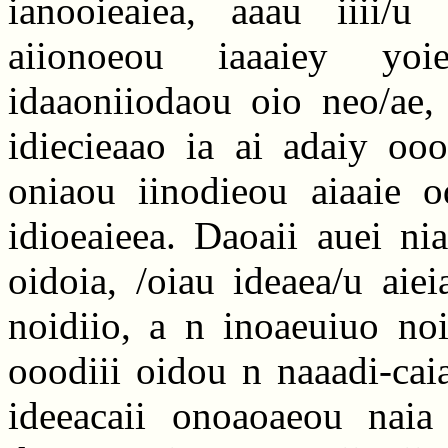
ianooieaiea, aaau iiii/u
aiionoeou iaaaiey yoi
idaaoniiodaou oio neo/ae, 
idiecieaao ia ai adaiy ooo
oniaou iinodieou aiaaie o
idioeaieea. Daoaii auei ni
oidoia, /oiau ideaea/u aie
noidiio, a n inoaeuiuo no
ooodiii oidou n naaadi-cai
ideeacaii onoaoaeou naia 