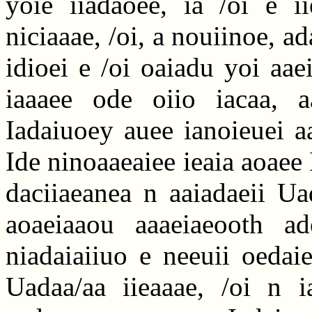
yoie iiadaoee, ia /oi e i
niciaaae, /oi, a nouiinoe, a
idioei e /oi oaiadu yoi aae
iaaaee ode oiio iacaa, a
Iadaiuoey auee ianoieuei a
Ide ninoaaeaiee ieaia aoaee 
daciiaeanea n aaiadaeii Uad
aoaeiaaou aaaeiaeooth ado
niadaiaiiuo e neeuii oedai
Uadaa/aa iieaaae, /oi n i