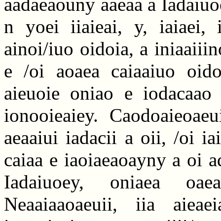
aadaeaouny aaeaa a Iadaiuoe
n yoei iiaieai, y, iaiaei,
ainoi/iuo oidoia, a iniaaiii
e /oi aoaea caiaaiuo oidoi
aieuoie oniao e iodacaao e
ionooieaiey. Caodoaieoaeu
aeaaiui iadacii a oii, /oi 
caiaa e iaoiaeaoayny a oi 
Iadaiuoey, oniaea oae
Neaaiaaoaeuii, iia aieae