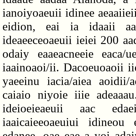
ianoiyoaeuii idinee aeaaiiei
eidion, eai ia idaaii a
ideaeeceoaeuii ieiei 200 a
odaiy eaaeacneeie eaca/uei
iaainoaoi/ii. Dacoeuoaoii i
yaeeinu iacia/aiea aoidii/
caiaio niyoie iiie adeaaau
ideioeieaeuii aac eda
iaaicaieeoaeuiui idineou
edanee, oae eae a yoi adai