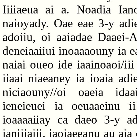
Iiiiaeua ai a. Noadia Ian
naioyady. Oae eae 3-y adie
adoiiu, oi aaiadae Daaei-A
deneiaaiiui inoaaaouny ia e
naiai oueo ide iaainoaoi/ii
iiaai niaeaney ia ioaia ad
niciaouny//oi oaeia idaa
ieneieuei ia oeuaaeinu ii
ioaaaaiiay ca daeo 3-y adi
ianiiiaiii, iaoiaeeanu au aia