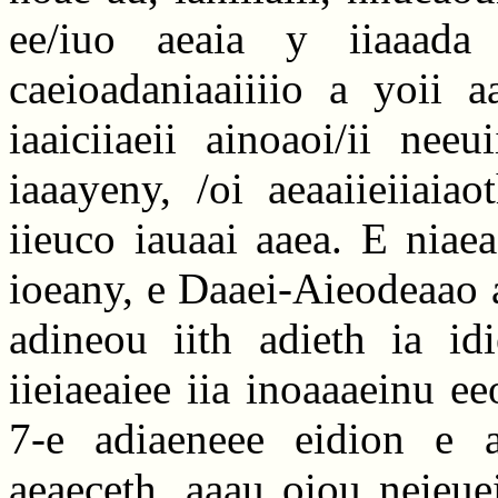
ee/iuo aeaia y iiaaada a
caeioadaniaaiiiio a yoii a
iaaiciiaeii ainoaoi/ii nee
iaaayeny, /oi aeaaiieiiai
iieuco iauaai aaea. E niaea
ioeany, e Daaei-Aieodeaao a
adineou iith adieth ia id
iieiaeaiee iia inoaaaeinu e
7-e adiaeneee eidion e a
aeaeceth, aaau oiou neieue