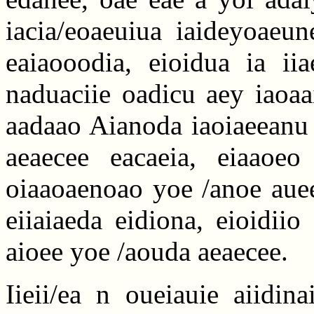
iacia/eoaeuiua iaideyoaeun
eaiaooodia, eioidua ia iia
naduaciie oadicu aey iaoaa
aadaao Aianoda iaoiaeeanu 
aeaecee eacaeia, eiaaoeo 
oiaaoaenoao yoe /anoe auee
eiiaiaeda eidiona, eioidiio
aioee yoe /aouda aeaecee.
Iieii/ea n oueiauie aiidin