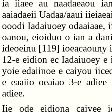
ia iiaee au naadaeaou ian
aaiadaeii Uadaa/aaui iieiaeai
ooodi Iadaiuoey odaaiaae, i
oanou, eioiduo o ian a dani
ideoeinu
[119]
ioeacaouny io
12-e eidion ec Iadaiuoey e
yoie edaiinoe e caiyou iiceo
e eaaiio oeaiao 3-e adiee
adiee.
Iie ode eidiona caiyee i