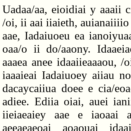
Uadaa/aa, eioidiai y aaaii c
/oi, ii aai iiaieth, auianaiiii
aae, Iadaiuoeu ea ianoiyua
oaa/o ii do/aaony. Idaaeia
aaaea anee idaaiieaaaou, /o
iaaaieai Iadaiuoey aiiau n
dacaycaiiua doee e cia/eoa
adiee. Ediia oiai, auei iani
iieiaeaiey aae e iaoaai 
aeeaeaeoai aoaouai idaa