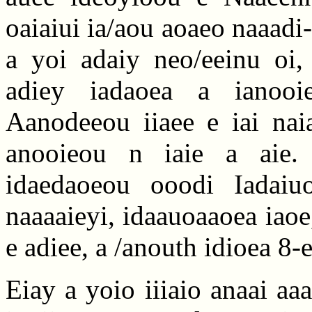
oaiaiui ia/aou aoaeo naaadi-
a yoi adaiy neo/eeinu oi,
adiey iadaoea a ianooie
Aanodeeou iiaee e iai naia
anooieou n iaie a aie. 
idaedaoeou ooodi Iadaiuo
naaaaieyi, idaauoaaoea iaoe
e adiee, a /anouth idioea 8-e
Eiay a yoio iiiaio anaai aaa