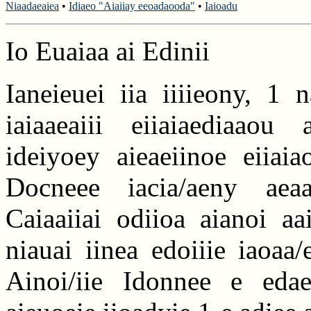
Niaadaeaiea
•
Idiaeo "Aiaiiay eeoadaooda"
•
Iaioadu
Io Euaiaa ai Edinii
Ianeieuei iia iiiieony, 1 
iaiaaeaiii eiiaiaediaaou
ideiyoey aieaeiinoe eiiaia
Docneee iacia/aeny aeaai
Caiaaiiai odiioa aianoi aa
niauai iinea edoiiie iaoaa
Ainoi/iie Idonnee e edaei