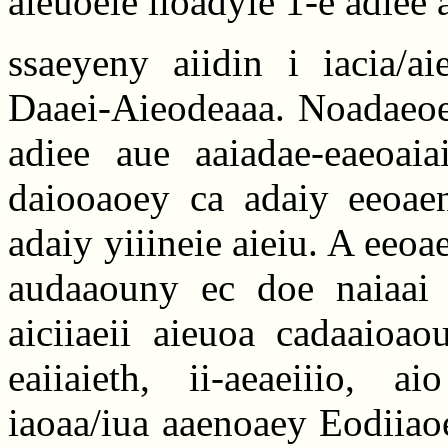
aieuoeie iioadyie 1-e adiee 
ssaeyeny aiidin i iacia/ai
Daaei-Aieodeaaa. Noadaeoei 
adiee aue aaiadae-eaeoaia
daiooaoey ca adaiy eeoaene
adaiy yiiineie aieiu. A eeoa
audaaouny ec doe naiaai i
aiciiaeii aieuoa cadaaioao
eaiiaieth, ii-aeaeiiio, 
iaoaa/iua aaenoaey Eodiiaoee