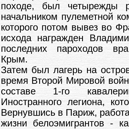
походе, был четырежды р
начальником пулеметной ко
которого потом вывез во Фр
исхода награжден Владими
последних пароходов вра
Крым.
Затем был лагерь на остро
время Второй Мировой войн
составе 1-го кавалери
Иностранного легиона, кот
Вернувшись в Париж, работал
жизни белоэмигрантов - ка