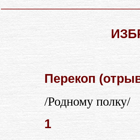
ИЗБ
Перекоп (отры
/Родному полку/
1