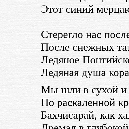
Этот синий мерца
Стерегло нас после
После снежных тат
Ледяное Понтийск
Ледяная душа кора
Мы шли в сухой и
По раскаленной кр
Бахчисарай, как ха
Дремал в глубокой