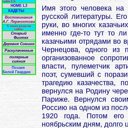
сайте L3:
HOME L3
Имя этого человека на 
КАДЕТЫ
русской литературы. Ег
Воспоминания
А.Г. Лермонтова
руки, во многих казачьи
А также разделы
сайта:
именно где-то тут то л
Старый
Физтех
казачьими отрядами во в
Деревня Сомино
Чернецова, одного из 
Раскулаченные
организованное сопрот
полярные
сияния
власти, пулеметчик арт
Поэзия
Белой Гвардии
поэт, сумевший с порази
трагедию казачества, п
вернулся на Родину чере
Париже. Вернулся свои
Россию на одном из посл
1920 года. Потом его
ноябрьским дням, долго ц