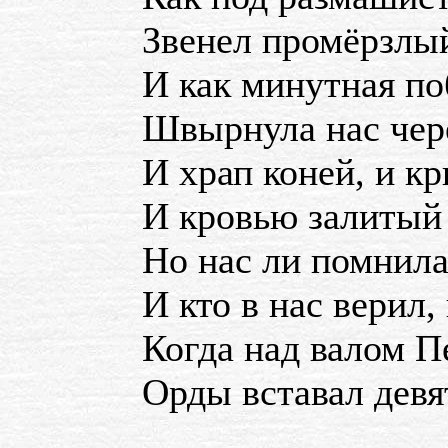
Звенел промёрзлый
И как минутная по
Швырнула нас чере
И храп коней, и кр
И кровью залитый 
Но нас ли помнила
И кто в нас верил, 
Когда над валом П
Орды вставал девя