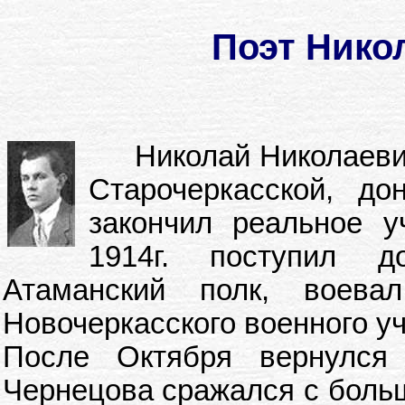
Поэт Нико
Николай Николаевич 
Старочеркасской, до
закончил реальное 
1914г. поступил д
Атаманский полк, воева
Новочеркасского военного у
После Октября вернулся
Чернецова сражался с боль