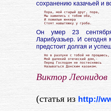
сохранению казачьей и в
Пора, мой старый друг, пора,

Мы зажились с тобою оба,

И пожилые юнкера

Стоят навытяжку у гроба.
Он умер 23 сентября
Ларибуазьер. И сегодня 
предстоит долгая и успе
Но в разлуке с тобой не прощаюсь,

Мой далекий отеческий дом,-

Перед Господом не постесняюсь

Называться Донским казаком. 
Виктор Леонидов
(статья из
http://w