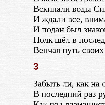
Вскипали воды Си
И ждали все, внима
И подан был знак
Полк шёл в послед
Венчая путь своих 
3
Забыть ли, как на 
В последний раз ру
Как под размашис