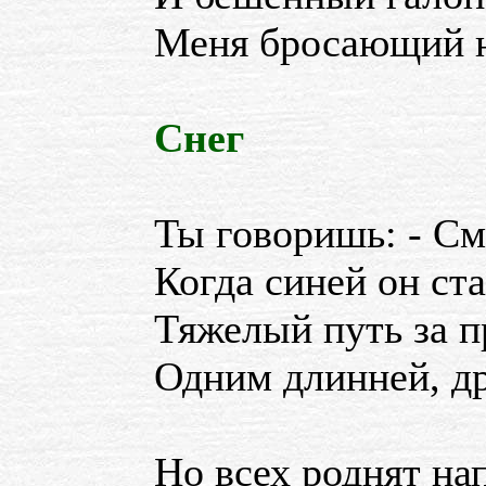
Меня бросающий н
Снег
Ты говоришь: - См
Когда синей он ста
Тяжелый путь за 
Одним длинней, др
Но всех роднят на