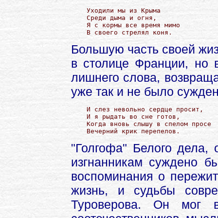
Уходили мы из Крыма

Среди дыма и огня,

Я с кормы все время мимо

В своего стрелял коня.
Большую часть своей жи
в столице Франции, но в
лишнего слова, возвраща
уже так и не было сужден
И слез невольно сердце просит,

И я рыдать во сне готов,

Когда вновь слышу в спелом просе

Вечерний крик перепелов. 
"Голгофа" Белого дела,
изгнанникам суждено бы
воспоминания о пережит
жизнь, и судьбы совр
Туроверова. Он мог в