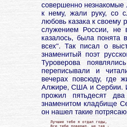
совершенно незнакомые 
к нему, жали руку, со 
любовь казака к своему 
служением России, не в
казалось, была понята 
всех". Так писал о выс
знаменитый поэт русск
Туроверова появлялис
переписывали и читал
вечерах повсюду, где ж
Алжире, США и Сербии. И
прожил пятьдесят дв
знаменитом кладбище Се
он нашел такие потрясаю
Лучшие тебе я отдал годы,

Все тебе доверил, не тая -
