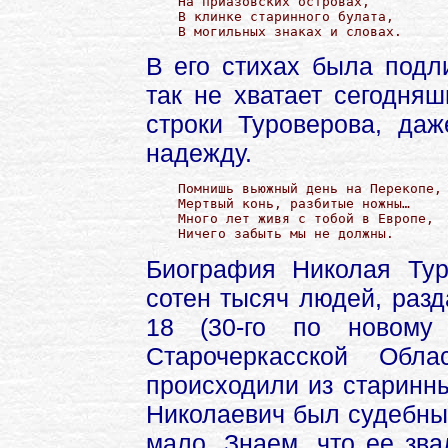
На приазовских островах,

В клинке старинного булата,

В могильных знаках и словах.
В его стихах была подли
так не хватает сегодня
строки Туроверова, даж
надежду.
Помнишь вьюжный день на Перекопе,

Мертвый конь, разбитые ножны…

Много лет живя с тобой в Европе,

Ничего забыть мы не должны.
Биография Николая Ту
сотен тысяч людей, раз
18 (30-го по новому
Старочеркасской Обл
происходили из старинн
Николаевич был судебны
мало. Знаем, что ее зв