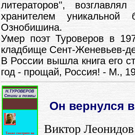
литераторов", возглавля
хранителем уникальной 
Ознобишина.
Умер поэт Туроверов в 197
кладбище Сент-Женевьев-де
В России вышла книга его с
год - прощай, Россия! - М., 1
Н.ТУРОВЕРОВ
Стихи и поэмы
Он вернулся 
Виктор Леонидов
Также смотрите на