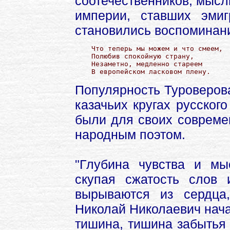
соотечественников, мысл
империи, ставших эми
становились воспоминан
Что теперь мы можем и что смеем,

Полюбив спокойную страну,

Незаметно, медленно стареем

В европейском ласковом плену.
Популярность Туроверов
казачьих кругах русског
были для своих совреме
народным поэтом.
"Глубина чувства и мыс
скупая сжатость слов 
вырываются из сердца
Николай Николаевич нача
тишина, тишина забытья