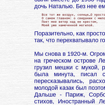
дочь Наталью. Без нее е
Все тот же воздух, солнце…О просто
О самом главном: о свидании с мило
Поет мне ветер над ее крестом,

Моей уже намеченной могилой.
Поразительно, как просто
так, что перехватывало г
Мы снова в 1920-м. Огро
на греческом острове Л
грузил мешки с мукой, р
была минута, писал с
пересказывались, расх
молодой казак был поэто
Дальше - Париж, Сорбо
стихов, Иностранный Л