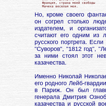
Франция, страна моей свободы

Мачеха веселая моя.
Но, кроме своего фантас
он согрел столько люд
издателем, и организа
считают его одним из л
русского портрета. Если
"Суворов", "1812 год", "
за ними стоял этот нев
казачества.
Именно Николай Николае
его родного Лейб-гварди
в Париж. Он был глав
генерала Дмитрия Озноб
казачества и русской в