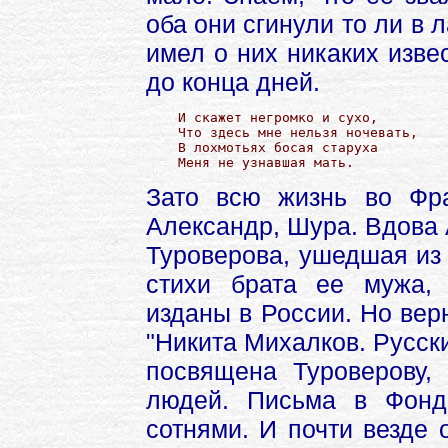
оба они сгинули то ли в л
имел о них никаких изве
до конца дней.
И скажет негромко и сухо,

Что здесь мне нельзя ночевать,

В лохмотьях босая старуха

Меня не узнавшая мать.
Зато всю жизнь во Фр
Александр, Шура. Вдова
Туроверова, ушедшая из 
стихи брата ее мужа, 
изданы в России. Но ве
"Никита Михалков. Русски
посвящена Туроверову,
людей. Письма в Фонд
сотнями. И почти везде 