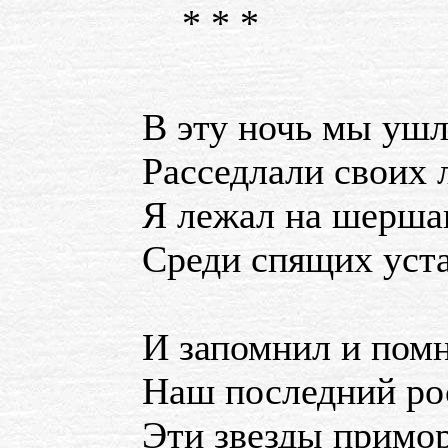
* * *
В эту ночь мы ушл
Расседлали своих 
Я лежал на шерша
Среди спящих уст
И запомнил и пом
Наш последний ро
Эти звезды примо