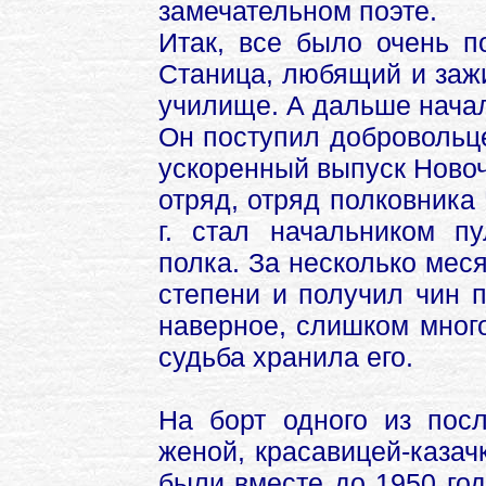
замечательном поэте.
Итак, все было очень п
Станица, любящий и заж
училище. А дальше начал
Он поступил добровольце
ускоренный выпуск Новоч
отряд, отряд полковника
г. стал начальником п
полка. За несколько мес
степени и получил чин п
наверное, слишком много
судьба хранила его.
На борт одного из пос
женой, красавицей-каза
были вместе до 1950 год