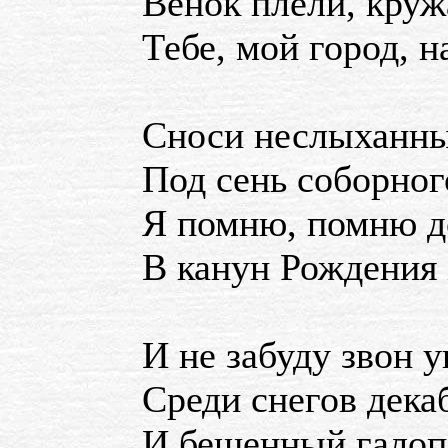
Венок плели, круж
Тебе, мой город, н
Сноси неслыханн
Под сень соборног
Я помню, помню д
В канун Рождения
И не забуду звон 
Среди снегов дека
И бешенный галоп