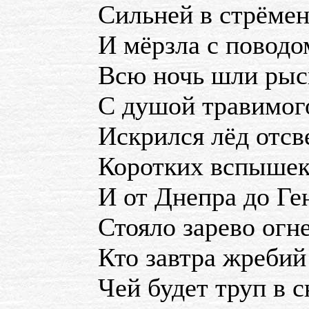
Сильней в стрёмен
И мёрзла с поводо
Всю ночь шли рыс
С душой травимого
Искрился лёд отсв
Коротких вспышек
И от Днепра до Ге
Стояло зарево огн
Кто завтра жребий
Чей будет труп в 