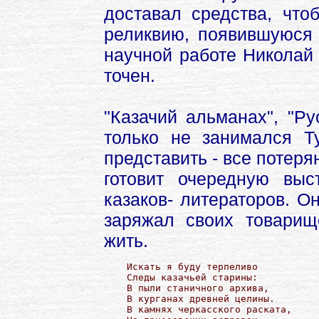
доставал средства, что
реликвию, появившуюся 
научной работе Николай
точен.
"Казачий альманах", "Ру
только не занимался Т
представить - все потеря
готовит очередную выс
казаков- литераторов. О
заряжал своих товарищ
жить.
Искать я буду терпеливо

Следы казачьей старины:

В пыли станичного архива,

В курганах древней целины.

В камнях черкасского раската,
