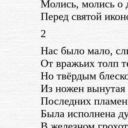
Молись, молись о 
Перед святой икон
2
Нас было мало, с
От вражьих толп т
Но твёрдым блеско
Из ножен вынутая 
Последних пламе
Была исполнена д
В железном грохот