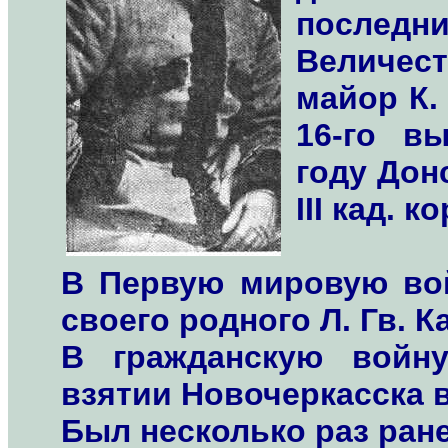
последн
Величес
майор К.
16-го в
году Дон
III кад. 
В Первую мировую вой
своего родного Л. Гв. К
В гражданскую войн
взятии Новочеркасска в
Был несколько раз ране