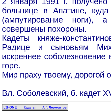
2 января 1991 г. получено
больнице в Апатине, куд
(ампутирование ноги), 
совершены похороны.
Кадеты княже-константино
Радице и сыновьям Ми
искреннее соболезновение в
горе.
Мир праху твоему, дорогой о
Вл. Соболевский, б. кадет XV
L3HOME
Кадеты
А.Г. Лермонтов