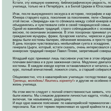
Кстати, эту изящную книжечку, библиографическую редкость, п
училища, только не в Петербурге, а в Белой Церкви в Югослави
Итак, после вынужденного экскурса в историю, географию и ка
Юнкера старшего курса, поколение за поколением, пели «Звери
этой песни. «Звериада» как-то сближала между собой юнкеров 
объединялись и чувствовали себя в своей товарищеской семье.
Одной из важнейших традиций, строго соблюдавшейся с основан
весною, по окончании экзаменов. В этих похоронах принимал у
гражданские мундиры, фраки, бухарские халаты, черкески и да
видны были костюмы балерин, облачения монахинь и просто тр
В день похорон чувствовалась необычайная суета в эскадроне, 
генерала Цырги, который, кстати сказать, очень интересовался
юнкерских традиций генерал Павел Плеве, запретивший соверша
Младший курс принимал лишь пассивное участие в этом обряде:
плечами винтовка и в руке зажженная свеча. Медленно двигалос
костюмы. В каждом изводе кортеж останавливался и читалось 
курс, полный впечатлений, ложился спать, а старший собирался
Общеизвестно, что в кавалерийских училищах господствовал ц
Трепещи, молодежь! Явитесь корнету!»
и другие не особенно 
жизнь училища.
На этом месте следует с полной ответственностью заявить, что
были изжиты. Мы слишком дорожили личностью кадета, чтобы д
включая, так называемую, дедовщину.
И еще одно важное пояснение: по кавалерийской терминологии 
персонала. Как этот термин перекочевал из одной крайности в 