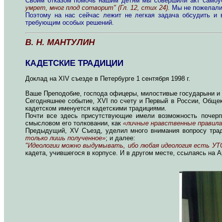
Своим отказом помочь нашим детям мы совершили акт самоуб
умрет, мног плод сотворит" (Гл. 12, стих 24).
Мы не пожелали 
Поэтому на нас сейчас лежит не легкая задача обсудить и
требующим особых решений.
В. Н. МАНТУЛИН
КАДЕТСКИЕ ТРАДИЦИИ
Доклад на XIV съезде в Петербурге 1 сентября 1998 г.
Ваше Преподобие, господа офицеры, милостивые государыни и 
Сегодняшнее событие, XVI по счету и Первый в России, Общек
кадетском именуется кадетскими традициями.
Почти все здесь присутствующие имели возможность почерпн
смысловом его толковании, как
«личные нравственные правила
Предыдущий, XV Съезд, уделил много внимания вопросу тра
только лишь полученное»
; и далее:
"Идеологии можно выдумывать, ибо любая идеология есть УТ
кадета, учившегося в корпусе. И в другом месте, ссылаясь на 