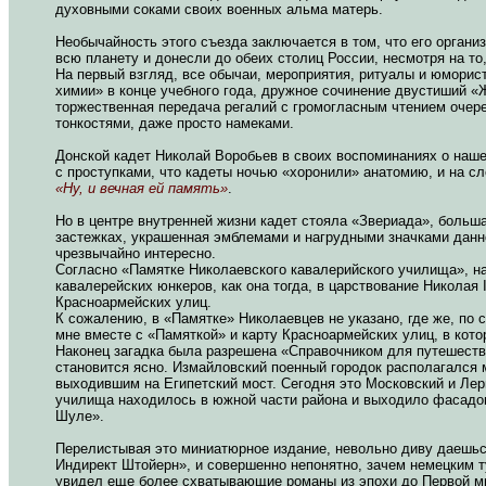
духовными соками своих военных альма матерь.
Необычайность этого съезда заключается в том, что его органи
всю планету и донесли до обеих столиц России, несмотря на то
На первый взгляд, все обычаи, мероприятия, ритуалы и юморис
химии» в конце учебного года, дружное сочинение двустиший «Ж
торжественная передача регалий с громогласным чтением очер
тонкостями, даже просто намеками.
Донской кадет Николай Воробьев в своих воспоминаниях о наше
с проступками, что кадеты ночью «хоронили» анатомию, и на с
«Ну, и вечная ей память»
.
Но в центре внутренней жизни кадет стояла «Звериада», больш
застежках, украшенная эмблемами и нагрудными значками данно
чрезвычайно интересно.
Согласно «Памятке Николаевского кавалерийского училища», 
кавалерейских юнкеров, как она тогда, в царствование Николая 
Красноармейских улиц.
К сожалению, в «Памятке» Николаевцев не указано, где же, по
мне вместе с «Памяткой» и карту Красноармейских улиц, в кот
Наконец загадка была разрешена «Справочником для путешеств
становится ясно. Измайловский поенный городок располагался
выходившим на Египетский мост. Сегодня это Московский и Лер
училища находилось в южной части района и выходило фасадом
Шуле».
Перелистывая это миниатюрное издание, невольно диву даешьс
Индирект Штойерн», и совершенно непонятно, зачем немецким т
увидел еще более схватывающие романы из эпохи до Первой м