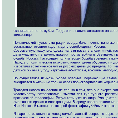
оказывается не по зубам, Тогда они в панике хватаются за со
колхознице.
Политический пульс эмиграции всегда бился очень напряженно
воспитание готовило кадет к делу освобождения России.
Современную нашу мюлодежь нельзя назвать аполитичной; наоб
дети участвуют в демонстрациях против войны в Вьетнаме, про
судьбы России. Настоящая политическая борьба военная, такти
Наряду с политическим психозом, наших детей обуревают и дру
извратили эстетическое чутье русских детей до предела. То, ч
детской жизни в угоду наркоманам-биттлсам, воющим мелодию,
Но существуют психозы бюлее опасные, поражающие самое я
внедряется в жизнь не только через порнографические журналы,
Трагедия нового поколения не тслько в том, что оно очертя го
человечеству потребовались тысячи лет культурного развит
эротической философии. Результаты уже на лицо. Учащаются с
смешанных браках с иностранцами. В среду нового поколения
Нью-Йоркской газеты, на которой фотографии убийцы и жертвы
Я нарочно оставил на конец самый главный вопрос, о вере, и
религиозную пропасть между нами и ими, достаточно привест