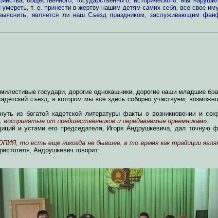
ийства, общественного, государственного, исторического. Мы наруш
умереть, т. е. принести в жертву нашим детям самих себя, все свое иму
 выяснить, является ли наш Съезд праздником, заслуживающим фанф
милостивые государи, дорогие однокашники, дорогие наши младшие бра
адетский съезд, в котором мы все здесь соборно участвуем, возможн
уть из богатой кадетской литературы факты о возникновении и сохр
, воспринятые от предшественников и передаваемые преемникам».
диций и устами его председателя, Игоря Андрушкевича, дал точную
ОПИЯ, то есть еще никогда не бывшее, в то время как традиции яв
Аристотеля, Андрушкевич говорит: