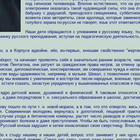
под гипнозом телевизора. Вполне естественно, что на ру
электроники оказалась такой чудовищной силы, что она о
бабушку с дедушкой, приходского священника, субботнюю
возвела свои авторитеты, свои идолища, которые заменил
голубого экрана по-русски не говорят, язык этот отметает
Наши дети обращаются с упованием к русскому языку, тол
ломинку русского преподавания, вступая на педагогическую деятельнос
, а в Корпусе вдвойне, ибо, во-первых, юношам свойственно "жертво
орот, та начинает проявлять себя в значительно раннем возрасте, ч
тив Пентагона, они ратуют за гражданские права негров, за отмену ц
ческая, дипломатическая, конспиративная, им совершенно чужда и непон
гие виды одержимости, например, в музыке. Шквал, с позволения сказ
ему мы внимаем с умилением и восторгом: песни народные, военные, про
 кстати сказать, зачастую украденную у вышеназванных классиков и пе
дро детской жизни, душевнюй и физической. К таковым относится пс
 а даже посредтовом т. н. сексуального образования в школах, достигае
лову пошло по пути т. н. новой морали, а в том, что ото отвергло. ве
ия. Современная молодежь вернулась к допотопной, пещерной тракт
лучаи ухода в битнические коммуны, растет число разводов и открыт
 проникают болезни и даже преступления. Чтобы не быть голословным,
. Русский юноша задушил и затем изнасиловал свою сверстницу. Впосле
бо к стыду нашему и наших детей, вопрос этот занимает у них одно 
и один живой пример. Среди нас здесь сидит один кадет, который, бу