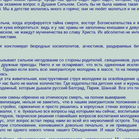
а экзамене вопрос о Душане Сильном. Сколь бы не была наивна такая
й. Мы в детстве молились много и горячо; они не любят молиться и н
ьна, когда атрофируется тайна смерти, восторг Богоискательства и 
я кума юборотиться: ведь и у нас храмы не заполнены юношами и деву
шеском, не жаждут мученичества во славу Христа. Их абсолютно не инт
теистами.
я конгломерат безродных космополитов, агностиков, раздираемых би
зывает сильное негодование со стороны родителей, священников, руков
 дружные приходы. Никто и не оспаривает, что есть одиночные искл
. Однако если взять всю эмигрантскую молодежь в массе, то на пюверк
лась.
де эта живительная, конструктивная струя молодежи за освобождение 
у нас было не малое количество. Где издательства детских книг и журна
лодежный, которым дышали русский Белград, Париж, Шанхай. Все это по
ное смены обречено на этническую смерть, на полное вымирание.
ивилизации, нельзя не заметить, чтю в нашем эмигрантском положении
к стройно, гармонично и просто решались в корпусных стенах вопросы ц
калки, т. е. буквально все вопросы над которыми мы сейчас, воспитыва
глядное, творческое решение главнейших вопросов воспитания молодежи
ус, этот вопрос встал перед нами во всей его неумолимой остроте. Т
трое столкновение, кончившееся довольно печально, и не приведшее
ло ни однюго нового члена нашего Объединения. И наше Объединение