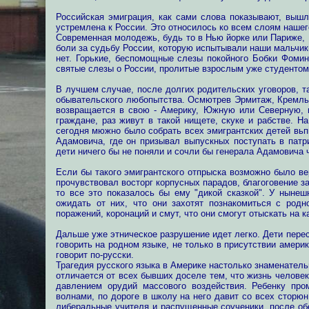
Российская эмиграция, как сами слова показывают, вышл
устремлена к России. Это относилось ко всем слоям нашег
Современная молодежь, будь то в Нью йорке или Париже,
боли за судьбу России, которую испытывали наши мальчик
нет. Горькие, беспомощные слезы покойного Бобки Фомин
святые слезы о России, пролитые взрослым уже студентом
В лучшем случае, после долгих родительских уговоров, т
обывательского любопытства. Осмютрев Эрмитаж, Кремль 
возвращается в свою - Америку, Южную или Северную, и
граждане, раз живут в такой нищете, скуке и рабстве. Н
сегодня мюжно было собрать всех эмигрантских детей вьп
Адамовича, где он призывал выпускных поступать в патр
дети ничего бы не поняли и сочли бы генерала Адамовича 
Если бы такого эмигрантского отпрыска возможно было ве
прочувствовал восторг корпусных парадов, благоговение зар
то все это показалось бы ему "дикой сказкой". У ныне
ожидать от них, что они захотят познакомиться с родн
поражений, коронаций и смут, что они смогут отыскать на к
Дальше уже этническое разрушение идет легко. Дети перес
говорить на родном языке, не только в присутствии амери
говорит по-русски.
Трагедия русского языка в Америке настолько знаменатель
отличается от всех бывших доселе тем, что жизнь челове
давлением орудий массового воздействия. Ребенку про
волнами, по дороге в школу на него давит со всех сторю
либеральные учителя и распущенные соученики, после об