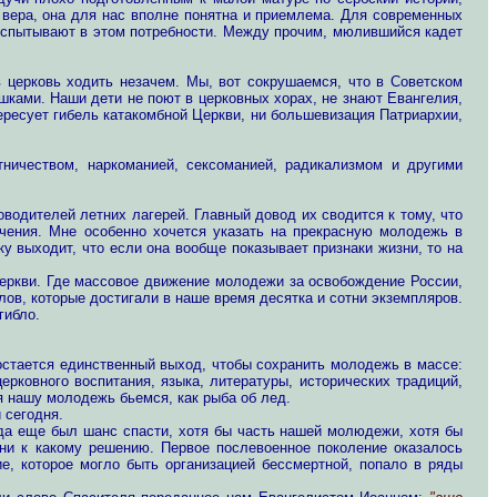
 вера, она для нас вполне понятна и приемлема. Для современных
е испытывают в этом потребности. Между прочим, мюлившийся кадет
в церковь ходить незачем. Мы, вот сокрушаемся, что в Советском
шками. Наши дети не поют в церковных хорах, не знают Евангелия,
ересует гибель катакомбной Церкви, ни большевизация Патриархии,
тничеством, наркоманией, сексоманией, радикализмом и другими
одителей летних лагерей. Главный довод их сводится к тому, что
ючения. Мне особенно хочется указать на прекрасную молодежь в
у выходит, что если она вообще показывает признаки жизни, то на
церкви. Где массовое движение молодежи за освобождение России,
лов, которые достигали в наше время десятка и сотни экземпляров.
гибло.
 остается единственный выход, чтобы сохранить молодежь в массе:
ерковного воспитания, языка, литературы, исторических традиций,
я нашу молодежь бьемся, как рыба об лед.
 сегодня.
огда еще был шанс спасти, хотя бы часть нашей молюдежи, хотя бы
 ни к какому решению. Первое послевоенное поколение оказалось
, которое могло быть организацией бессмертной, попало в ряды