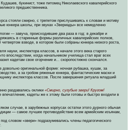
 Кудашев, букинист, тоже питомец Николаевского кавалерийского
 великого предшественника.
урса стояли смирно, с трепетом прислушиваясь к словам и мотиву
арые юнкера школы, при звуках «Звериады» все немедленно
огии — завуча, происходившие два раза в год: в декабре и
наряжаясь в старинные формы различных кавалерийских полков,
 четвертом взводе, в котором были собраны юнкера низкого роста,
я науки, инспектора классов, в начале этого века старого
что впоследствии, когда начальником училища стал враг всех
зил кадетам свое огорчение и... скоропостижно скончался.
в довольно оригинальной форме: ночная рубашка, кушак, за
оводство, а за гробом ряженые юнкера, фантастические маски и
ощнику инспектора классов. После завершения ритуала младший
янно раздавались оклики
«Смирно, сугубые звери! Кругом!
 впечатление, кадеты же к этому были готовы и быстро входили в
сяком случае, в зарубежных корпусах остатки этого дурного обычая
радиции — самое лучшее противодействие всем армейским изъянам,
х под словом «звери» подразумевались члены педагогического
.