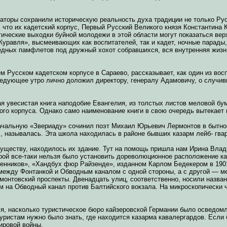
заторы сохранили историческую реальность духа традиции не только Рус
, что их кадетский корпус, Первый Русский Великого князя Константина 
тические выходки буйной молодежи в этой области могут показаться ве
уравля», высмеивающих как воспитателей, так и кадет, ночные парады, 
едных памфлетов под дружный хохот собравшихся, вся внутренняя жизн
м Русском кадетском корпусе в Сараево, рассказывает, как один из вос
ледующее утро лично доложил директору, генералу Адамовичу, о случи
ая увесистая книга наподобие Евангелия, из толстых листов меловой бу
го корпуса. Однако само наименование книги в свою очередь вытекает 
начальную «Звериаду» сочинил поэт Михаил Юрьевич Лермонтов в бытн
I, называлась. Эта школа находилась в районе бывших казарм лейб- гвар
 существу, находилось их здание. Тут на помощь пришла нам Ирина Влад
орой все-таки нельзя было установить дореволюционное расположение ка
енников», «Хандбух фюр Райзенде», изданном Карлом Бедекером в 1901 
 между Фонтанкой и Обводным каналом с одной стороны, а с другой — 
монтовский проспекты. Двенадцать улиц, соответственно, носили назван
 на Обводный канал против Балтийского вокзала. На микроскопически 
я, насколько туристическое бюро кайзеровской Германии было осведом
уристам нужно было знать, где находится казарма кавалергардов. Если 
ировой войны.