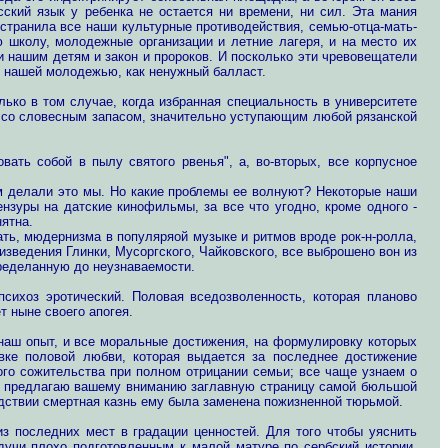
сский язык у ребенка не остается ни времени, ни сил. Эта мания
тстранила все наши культурные противодействия, семью-отца-мать-
 школу, молодежные организации и летние лагеря, и на место их
и нашим детям и закон и пророков. И посколько эти чревовещатели
ся нашей молодежью, как ненужный балласт.
ько в том случае, когда избранная специальность в университете
ть со словесным запасом, значительно уступающим любой рязанской
вать собой в пылу святого рвенья", а, во-вторых, все корпусное
ем делали это мы. Но какие проблемы ее волнуют? Некоторые наши
ензуры на датские кинофильмы, за все что угодно, кроме одного -
ятна.
ать, мюдернизма в популяряой музыке и ритмов вроде рок-н-ролла,
изведения Глинки, Мусоргского, Чайковского, все выброшено вон из
ределанную до неузнаваемости.
ихоз эротический. Половая вседозволенность, котoрая планово
т ныне своего апогея.
сь наш опыт, и все моральные достижения, на формулировку которых
овке половой любви, которая выдается за последнее достижение
ого сожительства при полном отрицании семьи; все чаще узнаем о
 я предлагаю вашему вниманию заглавную страницу самой бюльшой
дствии смертная казнь ему была заменена пожизненной тюрьмой.
из последних мест в градации ценностей. Для того чтобы уяснить
дучи плохо подготовленным к малой матуре по сербский истории,