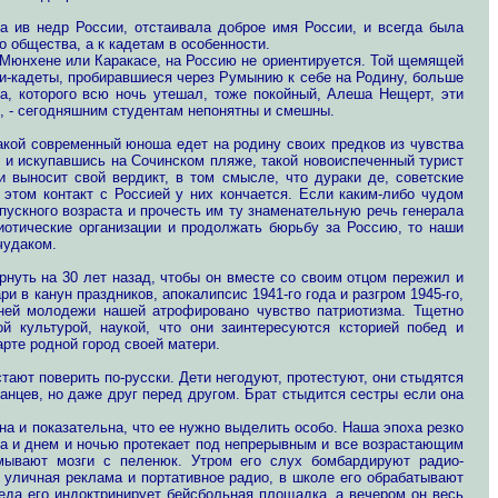
а ив недр России, отстаивала доброе имя России, и всегда была
о общества, а к кадетам в особенности.
 Мюнхене или Каракасе, на Россию не ориентируется. Той щемящей
и-кадеты, пробиравшиеся через Румынию к себе на Родину, больше
а, которого всю ночь утешал, тоже покойный, Алеша Нещерт, эти
, - сегодняшним студентам непонятны и смешны.
акой современный юноша едет на родину своих предков из чувства
и искупавшись на Сочинском пляже, такой новоиспеченный турист
 выносит свой вердикт, в том смысле, что дураки де, советские
а этом контакт с Россией у них кончается. Если каким-либо чудом
пускного возраста и прочесть им ту знаменательную речь генерала
иотические организации и продолжать бюрьбу за Россию, то наши
чудаком.
рнуть на 30 лет назад, чтобы он вместе со своим отцом пережил и
и в канун праздников, апокалипсис 1941-го года и разгром 1945-го,
шней молодежи нашей атрофировано чувство патриотизма. Тщетно
ой культурой, наукой, что они заинтересуются ксторией побед и
арте родной город своей матери.
тают поверить по-русски. Дети негодуют, протестуют, они стыдятся
канцев, но даже друг перед другом. Брат стыдится сестры если она
на и показательна, что ее нужно выделить особо. Наша эпоха резко
ка и днем и ночью протекает под непрерывным и все возрастающим
мывают мозги с пеленюк. Утром его слух бомбардируют радио-
н уличная реклама и портативное радио, в школе его обрабатывают
еда его индоктринирует бейсбольная площадка, а вечером он весь