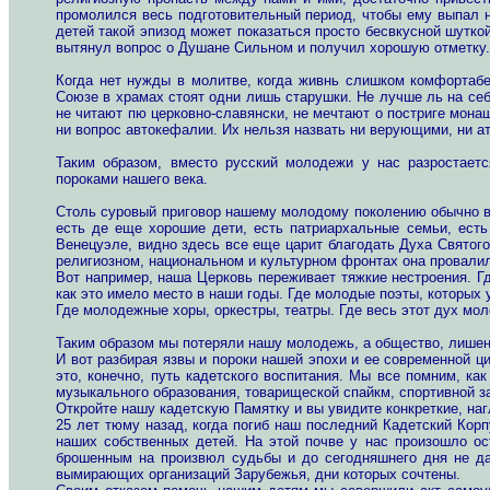
промолился весь подготовительный период, чтобы ему выпал н
детей такой эпизод может показаться просто бесвкусной шутко
вытянул вопрос о Душане Сильном и получил хорошую отметку.
Когда нет нужды в молитве, когда живнь слишком комфортабел
Союзе в храмах стоят одни лишь старушки. Не лучше ль на себ
не читают пю церковно-славянски, не мечтают о постриге мона
ни вопрос автокефалии. Их нельзя назвать ни верующими, ни а
Таким образом, вместо русский молодежи у нас разростаетс
пороками нашего века.
Столь суровый приговор нашему молодому поколению обычно вы
есть де еще хорошие дети, есть патриархальные семьи, есть
Венецуэле, видно здесь все еще царит благодать Духа Святого
религиозном, национальном и культурном фронтах она провали
Вот например, наша Церковь переживает тяжкие нестроения. Г
как это имело место в наши годы. Где молодые поэты, которых 
Где молодежные хоры, оркестры, театры. Где весь этот дух мо
Таким образом мы потеряли нашу молодежь, а общество, лишен
И вот разбирая язвы и пороки нашей эпохи и ее современной ц
это, конечно, путь кадетского воспитания. Мы все помним, ка
музыкального образования, товарищеской спайкм, спортивной за
Откройте нашу кадетскую Памятку и вы увидите конкреткие, на
25 лет тюму назад, когда погиб наш последний Кадетский Корп
наших собственных детей. На этой почве у нас произошло ос
брошенным на произвюл судьбы и до сегодняшнего дня не да
вымирающих организаций Зарубежья, дни которых сочтены.