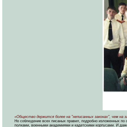
«Общество держится более на "неписанных законах", чем на з
Но соблюдение всех писаных правил, подробно изложенных по о
полками, военными академиями и кадетскими корпусами. И даже