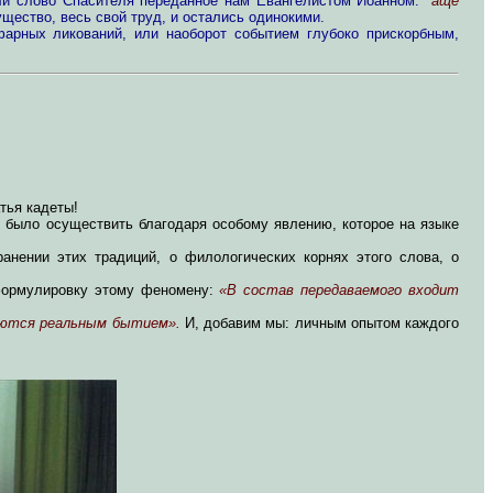
или слово Спасителя переданное нам Евангелистом Иоанном:
"аще
щество, весь свой труд, и остались одинокими.
арных ликований, или наоборот событием глубоко прискорбным,
тья кадеты!
о было осуществить благодаря особому явлению, которое на языке
анении этих традиций, о филологических корнях этого слова, о
 формулировку этому феномену:
«В состав передаваемого входит
ляются реальным бытием».
И, добавим мы: личным опытом каждого