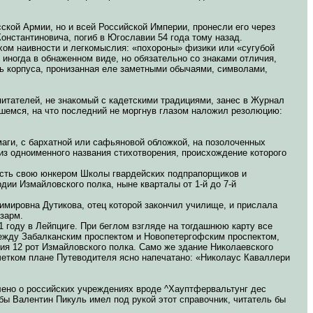
ской Армии, но и всей Российской Империи, пронесли его через
Константиновича, погиб в Югославии 54 года тому назад.
рхом наивности и легкомыслия: «похороны» физики или «сугубой
иногда в обнаженном виде, но обязательно со знаками отличия,
ь корпуса, пронизанная еле заметными обычаями, символами,
питателей, не знакомый с кадетскими традициями, занес в Журнал
вшемся, на что последний не моргнув глазом наложил резолюцию:
маги, с бархатной или сафьяновой обложкой, на позолоченных
из одноименного названия стихотворения, происхождение которого
ость свою юнкером Школы гвардейских подпрапорщиков и
дии Измайловского полка, ныне кварталы от 1-й до 7-й
имировна Дутикова, отец которой закончил училище, и прислала
зарм.
году в Лейпциге. При беглом взгляде на тогдашнюю карту все
между Забалканским проспектом и Новопетергофским проспектом,
ия 12 рот Измайловского полка. Само же здание Николаевского
четком плане Путеводителя ясно напечатано: «Николаус Каваллери
лено о российских учреждениях вроде ^Хауптфервальтунг дес
бы Валентин Пикуль имел под рукой этот справочник, читатель бы