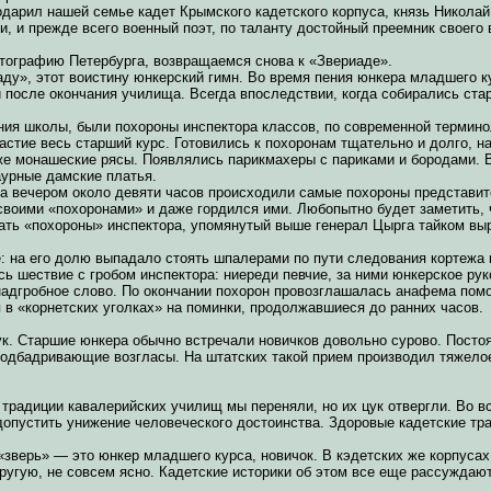
одарил нашей семье кадет Крымского кадетского корпуса, князь Николай
и, и прежде всего военный поэт, по таланту достойный преемник своего
ртографию Петербурга, возвращаемся снова к «Звериаде».
аду», этот воистину юнкерский гимн. Во время пения юнкера младшего к
и после окончания училища. Всегда впоследствии, когда собирались ст
ия школы, были похороны инспектора классов, по современной терминол
частие весь старший курс. Готовились к похоронам тщательно и долго, 
же монашеские рясы. Появлялись парикмахеры с париками и бородами. В
аурные дамские платья.
а вечером около девяти часов происходили самые похороны представител
 своими «похоронами» и даже гордился ими. Любопытно будет заметить, 
ть «похороны» инспектора, упомянутый выше генерал Цырга тайком выра
 на его долю выпадало стоять шпалерами по пути следования кортежа 
ь шествие с гробом инспектора: ниереди певчие, за ними юнкерское рук
надгробное слово. По окончании похорон провозглашалась анафема пом
 в «корнетских уголках» на поминки, продолжавшиеся до ранних часов.
ук. Старшие юнкера обычно встречали новичков довольно сурово. Посто
подбадривающие возгласы. На штатских такой прием производил тяжелое
 традиции кавалерийских училищ мы переняли, но их цук отвергли. Во в
опустить унижение человеческого достоинства. Здоровые кадетские т
«зверь» — это юнкер младшего курса, новичок. В кэдетских же корпуса
другую, не совсем ясно. Кадетские историки об этом все еще рассуждают