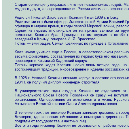
Старая сентенция утверждает, что нет незаменимых людей. Мы
мудрого друга, а возрождающаяся Россия лишилась верного сына
Родился Николай Васильевич Козякин 4 мая 1909 г. в Баку.
Родителями его были офицер Императорской Армии Василий Гри
офицера в мирное время, в годы первой Мировой войны, револ
Одним из первых откликнулся он на призыв взяться за ору
полковник Козякин брал Царицын, потом служил в штабе г
заведений в Крыму, генерала И. Я. Врасского.
Потом — эмиграция. Семья Козякиных по приезде в Югославию 
Коля начал учиться еще в России, в севастопольском реальн
весьма фривольно, составленная из первых букв его названия
переведен в Крымский Кадетский корпус.
Погоны корпуса кадет Козякин носил лишь четыре года, но 
воспринявшим традиции, мировоззрение и идеалы российских ка
В 1928 г. Николай Козякин окончил корпус в составе его вось
1934 г. он получил диплом инженера- строителя.
В университетские годы студент Козякин не отделялся от 
Национального Союза Нового Поколения он сразу же вступил 
организации. Одновременно он включился и в жизнь Русског
Ахтырского Великой княгини Ольги Александровны полка.
В течение трех лет инженер Козякин занимал должность город
Бечкерек, где исполнял обязанности помощника директора Т
подряды от государаства и частных лиц.
Все эти годы инженер Козякин не отрывался от работы новопо