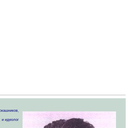
окашников,
 и идеолог