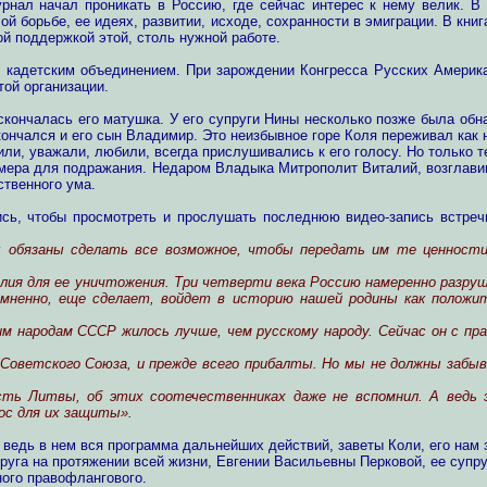
урнал начал проникать в Россию, где сейчас интерес к нему велик. В
й борьбе, ее идеях, развитии, исходе, сохранности в эмиграции. В книг
й поддержкой этой, столь нужной работе.
 кадетским объединением. При зарождении Конгресса Русских Америка
той организации.
скончалась его матушка. У его супруги Нины несколько позже была об
скончался и его сын Владимир. Это неизбывное горе Коля переживал ка
нили, уважали, любили, всегда прислушивались к его голосу. Но только 
имера для подражания. Недаром Владыка Митрополит Виталий, возглави
ственного ума.
сь, чтобы просмотреть и прослушать последнюю видео-запись встречи
 обязаны сделать все возможное, чтобы передать им те ценности
лия для ее уничтожения. Три четверти века Россию намеренно разруш
сомненно, еще сделает, войдет в историю нашей родины как полож
 народам СССР жилось лучше, чем русскому народу. Сейчас он с пра
 Советского Союза, и прежде всего прибалты. Но мы не должны забы
ть Литвы, об этих соотечественниках даже не вспомнил. А ведь э
ос для их защиты».
ведь в нем вся программа дальнейших действий, заветы Коли, его нам 
уга на протяжении всей жизни, Евгении Васильевны Перковой, ее супру
ного правофлангового.