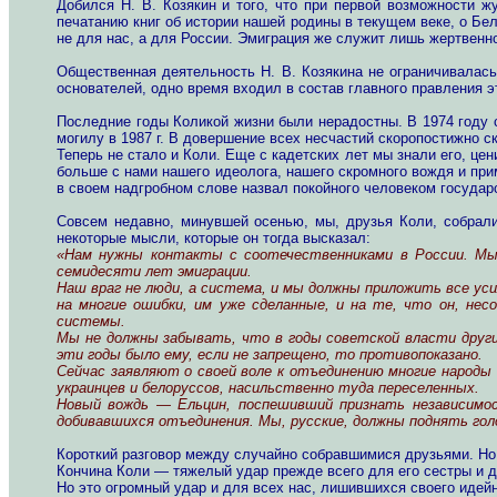
Добился Н. В. Козякин и того, что при первой возможности ж
печатанию книг об истории нашей родины в текущем веке, о Бело
не для нас, а для России. Эмиграция же служит лишь жертвенно
Общественная деятельность Н. В. Козякина не ограничивалась
основателей, одно время входил в состав главного правления э
Последние годы Коликой жизни были нерадостны. В 1974 году 
могилу в 1987 г. В довершение всех несчастий скоропостижно 
Теперь не стало и Коли. Еще с кадетских лет мы знали его, це
больше с нами нашего идеолога, нашего скромного вождя и пр
в своем надгробном слове назвал покойного человеком государ
Совсем недавно, минувшей осенью, мы, друзья Коли, собрали
некоторые мысли, которые он тогда высказал:
«Нам нужны контакты с соотечественниками в России. Мы
семидесяти лет эмиграции.
Наш враг не люди, а система, и мы должны приложить все уси
на многие ошибки, им уже сделанные, и на те, что он, не
системы.
Мы не должны забывать, что в годы советской власти другим
эти годы было ему, если не запрещено, то противопоказано.
Сейчас заявляют о своей воле к отъединению многие народы
украинцев и белоруссов, насильственно туда переселенных.
Новый вождь — Ельцин, поспешивший признать независимос
добивавшихся отъединения. Мы, русские, должны поднять гол
Короткий разговор между случайно собравшимися друзьями. Но 
Кончина Коли — тяжелый удар прежде всего для его сестры и др
Но это огромный удар и для всех нас, лишившихся своего идей