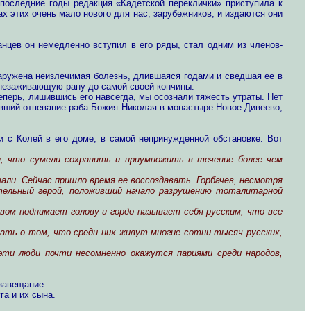
 последние годы редакция «Кадетской переклички» приступила к
ах этих очень мало нового для нас, зарубежников, и издаются они
нцев он немедленно вступил в его ряды, стал одним из членов-
наружена неизлечимая болезнь, длившаяся годами и сведшая ее в
к незаживающую рану до самой своей кончины.
теперь, лишившись его навсегда, мы осознали тяжесть утраты. Нет
вший отпевание раба Божия Николая в монастыре Новое Дивеево,
 с Колей в его доме, в самой непринужденной обстановке. Вот
, что сумели сохранить и приумножить в течение более чем
али. Сейчас пришло время ее воссоздавать. Горбачев, несмотря
ительный герой, положивший начало разрушению тоталитарной
вом поднимает голову и гордо называет себя русским, что все
вать о том, что среди них живут многие сотни тысяч русских,
ти люди почти несомненно окажутся париями среди народов,
завещание.
га и их сына.