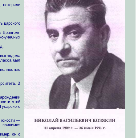
, потеряли
ь царского
а Врангеля
о-учебных
д.
 выглядела
класса был
 полностью
рситета. В
зарождении
ности этой
Гусарского
о юности —
, принимая
имер, он с