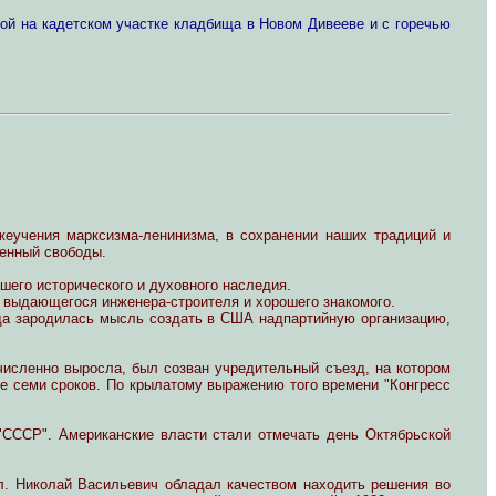
ой на кадетском участке кладбища в Новом Дивееве и с горечью
жеучения марксизма-ленинизма, в сохранении наших традиций и
шенный свободы.
шего исторического и духовного наследия.
, выдающегося инженера-строителя и хорошего знакомого.
гда зародилась мысль создать в США надпартийную организацию,
 численно выросла, был созван учредительный съезд, на котором
ие семи сроков. По крылатому выражению того времени "Конгресс
 "СССР". Американские власти стали отмечать день Октябрьской
ел. Николай Васильевич обладал качеством находить решения во