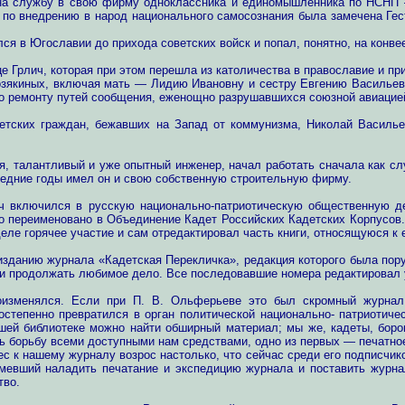
 на службу в свою фирму одноклассника и единомышленника по НСНП
а по внедрению в народ национального самосознания была замечена Гес
ся в Югославии до прихода советских войск и попал, понятно, на конве
 Грлич, которая при этом перешла из католичества в православие и при
 Козякиных, включая мать — Лидию Ивановну и сестру Евгению Василье
о ремонту путей сообщения, еженощно разрушавшихся союзной авиацие
етских граждан, бежавших на Запад от коммунизма, Николай Василье
ля, талантливый и уже опытный инженер, начал работать сначала как с
следние годы имел он и свою собственную строительную фирму.
ч включился в русскую национально-патриотическую общественную д
 переименовано в Объединение Кадет Российских Кадетских Корпусов. 
деле горячее участие и сам отредактировал часть книги, относящуюся к
 к изданию журнала «Кадетская Перекличка», редакция которого была п
сти продолжать любимое дело. Все последовавшие номера редактировал у
оизменялся. Если при П. В. Ольферьеве это был скромный журнал,
остепенно превратился в орган политической национально- патриотиче
шей библиотеке можно найти обширный материал; мы же, кадеты, бор
ь борьбу всеми доступными нам средствами, одно из первых — печатно
ес к нашему журналу возрос настолько, что сейчас среди его подписчик
мевший наладить печатание и экспедицию журнала и поставить журнал
тво.