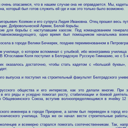
 очень опасаемся, что в нашем случае она не оправдается. Мы, кадеты
, который был готов служить ей где и как это только было возможно.
горьевич Козякин и его супруга Лидия Ивановна. Отец прошел весь пут
юции, Добровольческой Армии, Белой борьбы.
жие для борьбы с наступавшим хаосом. Под командованием генерал
лавнокомандующего, одно время был помощником начальника военн
осела в городе Велики Бечкерек, позднее переименованном в Петровгра
ом училище, о котором вспоминал с улыбкой, ибо монограмма училища
. В Югославии Коля поступил в Белградскую Русскую Гимназию, но с 5 
их оказалось достаточно, чтобы стать кадетом с «большой буквы»,
дет.
мого выпуска и поступил на строительный факультет Белградского униве
русского общества и его интересов, как это делали многие. При 
в его ряды и усердно помогал росту, стабилизации и боевой деятель
о Общевоинского Союза, вступив волноопределяющимся в ячейку 12 
ского инженера в городе Призрене, а затем был переведен в город ег
ехнического училища. Тогда же он начал вести строительные работы
коленцев и всемерно старался помогать соотечественникам. Так, напр