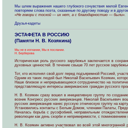
Мы шлем выражения нашего глубокого сочувствия милой Евгени
повторяем слова поэта, сказанные по другому поводу и в другом
«Не говори с тоской — их нет, а с благодарностию — были».
Друзья-кадеты
ЭСТАФЕТА В РОССИЮ
(Памяти Н. В. Козякина)
Мы не в изгнании, Мы в послании.
Н. Берберова
Историческая роль русского зарубежья заключается в сохран
духовных ценностей. В течение свыше 70 лет русское зарубежь
Тот, кто исполнял свой долг перед подъяремной Россией, учас
Одним из таких людей был Николай Васильевич Козякин, которо
Наше близкое и непрерывающееся сотрудничество на политиче
представляющую интересы американских граждан русского про
Н. В. Козякин сразу вошел в инициативную группу по создани
возник Конгресс русских американцев. Николай Васильевич вош
русских американцев нанес русскую этническую группу на карту
Установились контакты с Белым Домом, членами Палаты, Пред
Началась борьба с русофобией, неправильным отождествление
революции как день скорби и непримиримости, с поминовением
Н. В. Козякин активно участвовал во всей этой многогранной