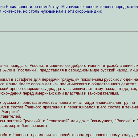
и Васильевне и ее семейству. Мы низко склоняем головы перед могил
 контексте, но столь нужные нам в эти скорбные дни:
ении правды о России, в защите ее доброго имени, в разоблачении л
е было в "послании", представляя в свободном мире русский народ, ли
твовал в эстафете для передачи грядущим поколениям русских людей на
го я знал более сорока лет как политического и общественного деятеля
ской арене оформилось двадцать с лишним лет тому назад, тогда, ко
исхождения перед американскими властями и законодателями.
ю русского представительства нового типа. Когда инициативная группа
ел в состав Главного правления и переизбирался в его состав в течен
 Америки".
ставителей.
м понятий "русский" и "советский" или даже "коммунист, "Россия" и
 всех жертв большевизма.
 работе Главного правления и способствовал уравновешенному ходу д