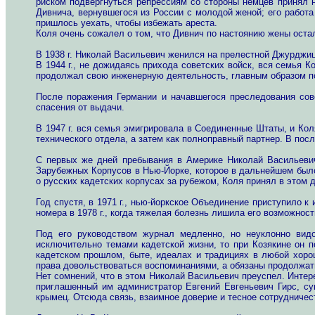
риском подвергнуться репрессиям со стороны немцев принял
Дивнича, вернувшегося из России с молодой женой; его работ
пришлось уехать, чтобы избежать ареста.
Коля очень сожалел о том, что Дивнич по настоянию жены остал
В 1938 г. Николай Васильевич женился на прелестной Джурджице
В 1944 г., не дожидаясь прихода советских войск, вся семья
продолжал свою инженерную деятельность, главным образом п
После поражения Германии и начавшегося преследования сов
спасения от выдачи.
В 1947 г. вся семья эмигрировала в Соединенные Штаты, и Ко
технического отдела, а затем как полноправный партнер. В по
С первых же дней пребывания в Америке Николай Васильеви
Зарубежных Корпусов в Нью-Йорке, которое в дальнейшем было
о русских кадетских корпусах за рубежом, Коля принял в этом 
Год спустя, в 1971 г., нью-йоркское Объединение приступило
номера в 1978 г., когда тяжелая болезнь лишила его возможно
Под его руководством журнал медленно, но неуклонно вид
исключительно темами кадетской жизни, то при Козякине он п
кадетском прошлом, быте, идеалах и традициях в любой хоро
права довольствоваться воспоминаниями, а обязаны продолжат
Нет сомнений, что в этом Николай Васильевич преуспел. Интер
приглашенный им администратор Евгений Евгеньевич Гирc, су
крымец. Отсюда связь, взаимное доверие и тесное сотрудничес