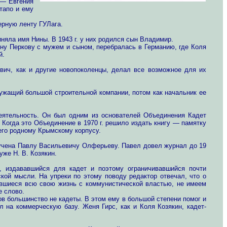
 — Евгения
тапо и ему
ерную ленту ГУЛага.
няла имя Нины. В 1943 г. у них родился сын Владимир.
вну Перкову с мужем и сыном, перебралась в Германию, где Коля
й.
вич, как и другие новопоколенцы, делал все возможное для их
лужащий большой строительной компании, потом как начальник ее
еятельность. Он был одним из основателей Объединения Кадет
Когда это Объединение в 1970 г. решило издать книгу — памятку
 его родному Крымскому корпусу.
оручена Павлу Васильевичу Олферьеву. Павел довел журнал до 19
же Н. В. Козякин.
 издававшийся для кадет и поэтому ограничивавшийся почти
ской мысли. На упреки по этому поводу редактор отвечал, что о
овшиеся всю свою жизнь с коммунистической властью, не имеем
е слово.
ов большинство не кадеты. В этом ему в большой степени помог и
 на коммерческую базу. Женя Гирс, как и Коля Козякин, кадет-