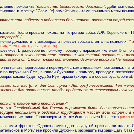
медленно прекратить
"насильств. большевист. действия"
, добиться отка
леграфировал в Москву: "Совм. [с] армейскими к-тами принимаю меры помо
вительств. войскам в подавлении большевист. восстания отрад казак
 казаков. После провала похода на Петроград войск А.Ф. Керенского - 
етроград" (
нение должности Главковерха и призвал войска стоять на позициях,
".
ВИА, ф. 2003, on. 1. Д. 1752, л. 75-76).
евиков. В разговоре по прямому проводу с наркомом - членом К-та по в
вопроса о законности верх. власти и, как высший оператив. и техн
аштаверха от 1 нояб., к-рым остановлено движение войск на Петрогра
нно начать переговоры о перемирии с командованием противника, пытал
шие по поручению СНК, вызвали Духонина к прямому проводу и потребов
воры, какова будет судьба Рум. армии (входила в состав рус. фронта),
вами для вас [т.е. для Сов. пр-ва - Авторы] невозможны. Тем мене
 значение для противников, чтобы придать этим переговорам нужн
полнить данное нами предписание?"
ул, что
"необходимый для России мир может быть дан только цент
, несущее неслыханные бедствия трудящимся массам всех стран и в
номоченное им лицо. Главковерхом тут же был назначен Крыленко
(см.: "Ок
авкомам фронтов. Однако армии одна за другой признавали власть С
батальонов в Могилёве просили Духонина разрешить им защищать Ставку