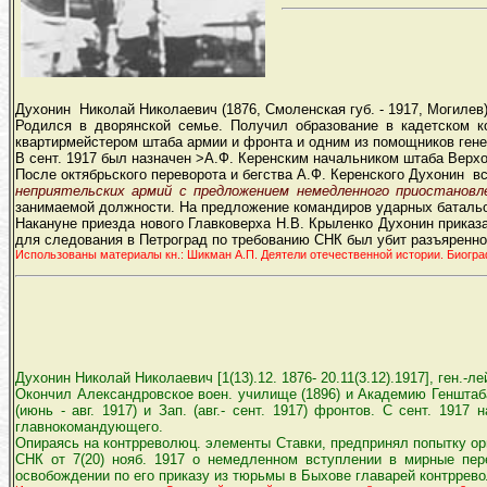
Духонин Николай Николаевич (1876, Смоленская губ. - 1917, Могилев)
Родился в дворянской семье. Получил образование в кадетском к
квартирмейстером штаба армии и фронта и одним из помощников генер
В сент. 1917 был назначен >А.Ф. Керенским начальником штаба Верх
После октябрьского переворота и бегства А.Ф. Керенского Духонин 
неприятельских армий с предложением немедленного приостановл
занимаемой должности. На предложение командиров ударных батальо
Накануне приезда нового Главковерха Н.В. Крыленко Духонин приказа
для следования в Петроград по требованию СНК был убит разъяренной
Использованы материалы кн.: Шикман А.П. Деятели отечественной истории. Биограф
Духонин Николай Николаевич [1(13).12. 1876- 20.11(3.12).1917], ген.-л
Окончил Александровское воен. училище (1896) и Академию Генштаба 
(июнь - авг. 1917) и Зап. (авг.- сент. 1917) фронтов. С сент. 191
главнокомандующего.
Опираясь на контрреволюц. элементы Ставки, предпринял попытку орг
СНК от 7(20) нояб. 1917 о немедленном вступлении в мирные пер
освобождении по его приказу из тюрьмы в Быхове главарей контрреволю