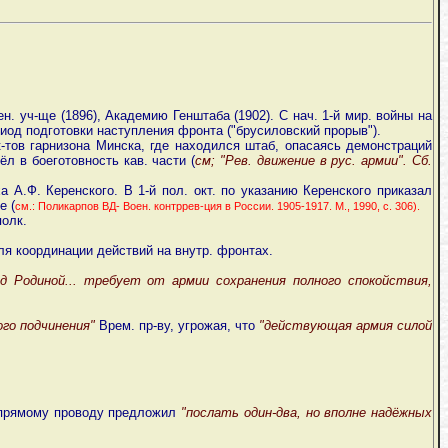
ен. уч-ще (1896), Академию Генштаба (1902). С нач. 1-й мир. войны на
иод подготовки наступления фронта ("брусиловский прорыв").
 к-тов гарнизона Минска, где находился штаб, опасаясь демонстраций
 в боеготовность кав. части (
см; "Рев. движение в рус. армии". Сб.
а А.Ф. Керенского. В 1-й пол. окт. по указанию Керенского приказал
е (
см.: Поликарпов ВД- Воен. контррев-ция в России. 1905-1917. М., 1990, с. 306).
полк.
ля координации действий на внутр. фронтах.
ед Родиной... требует от армии сохранения полного спокойствия,
ого подчинения"
Врем. пр-ву, угрожая, что
"действующая армия силой
о прямому проводу предложил
"послать один-два, но вполне надёжных