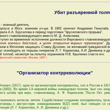
Убит разъяренной тол
 - военный деятель.
орпусе и Моск. военном уч-ще. В 1902 окончил Академию Генштаба.
ала А.А. Брусилова в период подготовки "брусиловского прорыва".
овного главнокомандующего вместо М. Д. Алексеева.
вступил во временное исполнение должности Верховного главнокоманду
ения военных действий, в целях открытия мирных переговоров".
Ду
нов в Могилеве защищать Ставку Духонин, не желавший гражданской вой
л освободить из тюрьмы генералов Л. Г. Корнилова, А.И. Деникина и д
 толпой, несмотря на попытку охранников Н.В. Крыленко спасти его.
ический справочник. Москва, 1997 г.
"Организатор контрреволюции"
ейтенант (1917), один из организаторов контрреволюц. сил в России в 1917
(1902). Во время 1-й мировой войны командовал полком, был ген.-квар
7 нач-к штаба при верх, главнокоманд. А. Ф. Керенском. После Окт. р
анизовать антисов. мятеж. Содействовал созданию контрреволюц. пр-ва
еговоры с австро-герм. командованием 9(22) нояб. был смещён со с
ции (Л. Г. Корнилова, А. И. Деникина и др.).