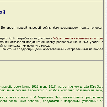
пой
 Во время первой мировой войны был командиром полка, генерал-
ющего. СНК потребовал от Духонина
"обратиться к военным властям
хонин отказался подчиниться этому распоряжению и был уволен с
ны, приказал им покинуть город.
р. За что на следующий день арестованный и отправленный на вокзал
.
тирмейстером (июнь 1916- июнь 1917), затем нач-ком штаба Юго-Зап.
еволюции п бегства Керенского с ноября исполнял обязанности верх,
 во главе с эсером В. М. Черновым. За отказ выполнить предписание
воего поста. Убит революц. солдатами и матросами, узнавшими об