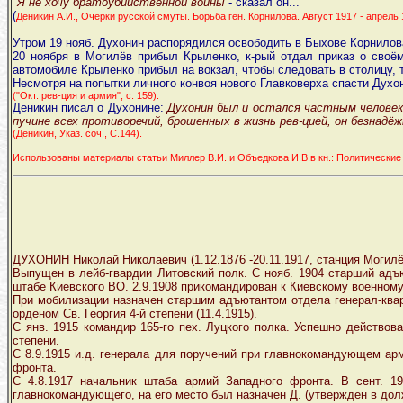
"Я не хочу братоубийственной войны
- сказал он..."
(
Деникин А.И., Очерки русской смуты. Борьба ген. Корнилова. Август 1917 - апрель 191
Утром 19 нояб. Духонин распорядился освободить в Быхове Корнилова 
20 ноября в Могилёв прибыл Крыленко, к-рый отдал приказ о своё
автомобиле Крыленко прибыл на вокзал, чтобы следовать в столицу, 
Несмотря на попытки личного конвоя нового Главковерха спасти Духо
("Окт. рев-ция и армия", с. 159).
Деникин писал о Духонине:
Духонин был и остался частным человеко
пучине всех противоречий, брошенных в жизнь рев-цией, он безнадё
(Деникин, Указ. соч., С.144).
Использованы материалы статьи Миллер В.И. и Объедкова И.В.в кн.: Политические
ДУХОНИН Николай Николаевич (1.12.1876 -20.11.1917, станция Могилёв
Выпущен в лейб-гвардии Литовский полк. С нояб. 1904 старший адъю
штабе Киевского ВО. 2.9.1908 прикомандирован к Киевскому военном
При мобилизации назначен старшим адъютантом отдела генерал-квар
орденом Св. Георгия 4-й степени (11.4.1915).
С янв. 1915 командир 165-го пех. Луцкого полка. Успешно действова
степени.
С 8.9.1915 и.д. генерала для поручений при главнокомандующем арм
фронта.
С 4.8.1917 начальник штаба армий Западного фронта. В сент. 19
главнокомандующего, на его место был назначен Д. (утвержден в долж