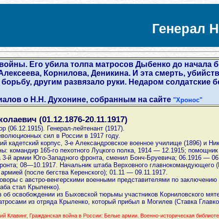
Генерал Н
войны. Его убила толпа матросов Дыбенко до начала 
Алексеева, Корнилова, Деникина. И эта смерть, убийс
е борьбу, другим развязало руки. Недаром солдатские
алов о Н.Н. Духонине, собранным на сайте
"Хронос"
лаевич (01.12.1876-20.11.1917)
р (06.12.1915). Генерал-лейтенант (1917).
еволюционных сил в России в 1917 году.
й кадетский корпус, 3-е Александровское военное училище (1896) и Ни
ы: командир 165-го пехотного Луцкого полка, 1914 — 12.1915; помощни
 3-й армии Юго-Западного фронта, сменил Бонч-Бруевича; 06.1916 — 06
онта; 08—10.1917. Начальник штаба Верховного главнокомандующего (Ке
рмией (после бегства Керенского); 01.11 — 09.11.1917.
еговоры с австро-венгерскими военными представителями по заключению 
аба стал Крыленко).
аз об освобождении из Быховской тюрьмы участников Корниловского мят
матросами из отряда Крыленко, который прибыл в Могилев (Ставка Главк
й Клавинг, Гражданская война в России: Белые армии. Военно-историческая библиотек