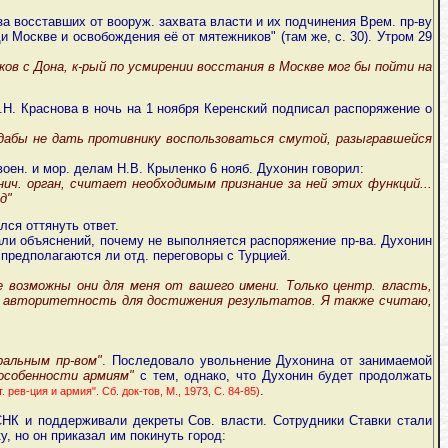
за восставших от вооруж. захвата власти и их подчинения Врем. пр-ву
щи Москве и освобождения её от мятежников" (там же, с. 30). Утром 29
ов с Дона, к-рый по усмирении восстания в Москве мог бы пойти на
П.Н. Краснова в ночь на 1 ноября Керенский подписал распоряжение о
.дабы не дать противнику воспользоваться смутой, разыгравшейся
оен. и мор. делам Н.В. Крыленко 6 нояб. Духонин говорил:
ич. орган, считает необходимым признание за ней этих функций...
д"
ся оттянуть ответ.
али объяснений, почему не выполняется распоряжение пр-ва. Духонин
 предполагаются ли отд. переговоры с Турцией.
е возможны они для меня от вашего имени. Только центр. власть,
ую авторитетность для достижения результатов. Я также считаю,
ральным пр-вом"
. Последовало увольнение Духонина от занимаемой
 особенности армиям"
с тем, однако, что Духонин будет продолжать
.
т. рев-ция и армия". Сб. док-тов, М., 1973, С. 84-85)
НК и поддерживали декреты Сов. власти. Сотрудники Ставки стали
, но он приказал им покинуть город: