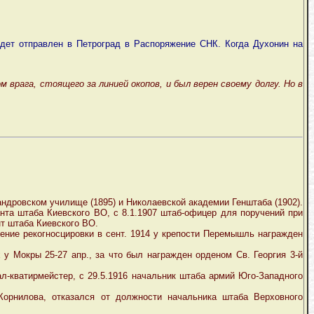
удет отправлен в Петроград в Распоряжение СНК. Когда Духонин на
врага, стоящего за линией окопов, и был верен своему долгу. Но в
сандровском училище (1895) и Николаевской академии Генштаба (1902).
нта штаба Киевского ВО, с 8.1.1907 штаб-офицер для поручений при
т штаба Киевского ВО.
ение рекогносцировки в сент. 1914 у крепости Перемышль награжден
х у Мокры 25-27 апр., за что был награжден орденом Св. Георгия 3-й
ал-кватирмейстер, с 29.5.1916 начальник штаба армий Юго-Западного
 Корнилова, отказался от должности начальника штаба Верховного