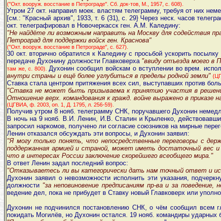
("Окт. вооруж. восстание в Петрограде". Сб. док-тов, М., 1957, с. 608).
Утром 27 окт. направил моек. властям телеграмму, требуя от них не
[см.: "Красный архив", 1933, т. 6 (31), с. 29} Через неск. часов те
окт. телеграфировал в Новочеркасск ген. А.М. Каледину:
"Не найдёте ли возможным направить на Москву для содействия пра
Петроград для поддержки войск ген. Краснова"
("Окт. вооруж. восстание в Петрограде", с. 627).
30 окт. вторично обратился к Каледину с просьбой ускорить посылку
передаче Духонину должности Главковерха
"ввиду отъезда моего в П
Духонин сообщил войскам о вступлении во врем. испол
там же, с. 800).
внутри страны и ещё более углубиться в пределы родной земли"
(ЦГ
Ставка стала центром притяжения всех сил, выступавших против больш
"Ставка не может быть призываема к принятию участия в решении 
Отношение верх. командования к гражд. войне выражено в приказе н
(ЦГВИА, ф. 2003, on. 1, Д. 1795, л. 256-59).
Получив утром 8 нояб. телеграмму СНК, поручавшего Духонин немедле
В ночь на 9 нояб. В.И. Ленин, И.В. Сталин и Крыленко, действовав
запросил наркомов, получено ли согласие союзников на мирные перего
Ленин отказался обсуждать эти вопросы, и Духонин заявил:
"Я могу только понять, что непосредственные переговоры с держа
поддержанная армией и страной, может иметь достаточный вес и
что в интересах России заключение скорейшего всеобщего мира."
В ответ Ленин задал последний вопрос:
"Отказываетесь ли вы категорически дать нам точный ответ и ис
Духонин заявил о невозможности исполнить эти указания, подчеркн
должности
"за неповиновение предписаниям пр-ва и за поведение
ведение дел, пока не прибудет в Ставку новый Главковерх или упол
Духонин не подчинился постановлению СНК, о чём сообщил всем гл
покидать Могилёв, но Духонин остался. 19 нояб. командиры ударных 