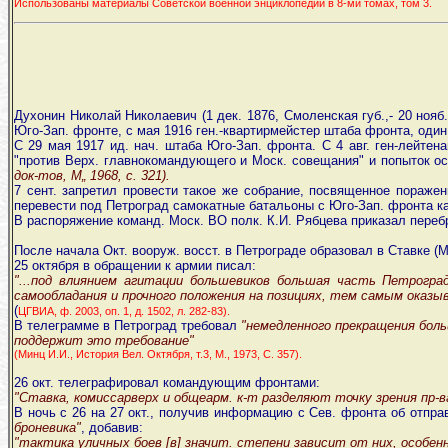
Использованы материалы Советской военной энциклопедии в 8-ми томах, том 3.
Духонин Николай Николаевич (1 дек. 1876, Смоленская губ.,- 20 нояб.
Юго-Зап. фронте, с мая 1916 ген.-квартирмейстер штаба фронта, оди
С 29 мая 1917 ид. нач. штаба Юго-Зап. фронта. С 4 авг. ген-лейтена
"против Верх. главнокомандующего и Моск. совещания" и попыток ос
док-тов, М„ 1968, с. 321).
7 сент. запретил провести такое же собрание, посвященное поражени
перевести под Петроград самокатные батальоны с Юго-Зап. фронта к
В распоряжение команд. Моск. ВО полк. К.И. Рябцева приказал переброс
После начала Окт. вооруж. восст. в Петрограде образовал в Ставке (
25 октября в обращении к армии писал:
"...под влиянием агитации большевиков большая часть Петроград
самообладания и прочного положения на позициях, тем самым оказыв
(
ЦГВИА, ф. 2003, оп. 1, д. 1502, л. 282-83).
В телеграмме в Петроград требовал
"немедленного прекращения бол
поддержит это требование"
(Минц И.И., История Вел. Октября, т.3, М., 1973, С. 357).
26 окт. телеграфировал командующим фронтами:
"Ставка, комиссарверх и общеарм. к-т разделяют точку зрения пр-
В ночь с 26 на 27 окт., получив информацию с Сев. фронта об отпр
броневика"
, добавив:
"тактика уличных боев [в] значит. степени зависит от них, особен