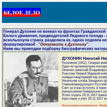
Генерал Духонин не воевал на фронтах Гражданской 
Белого движения, предводителей Ледового похода - 
всколыхнула страну, разделила ее, одних подняла н
формулировкой -
"Отправить к Духонину".
Ниже мы приводим подборку биографических матери
ДУХОНИН Николай Нико
Полковник (1911). Генерал-майо
Один из организаторов контрр
Окончил киевский Владимирски
Участник Первой Мировой войн
генерал-квартирмейстер штаба
Начальник штаба Западного фр
Главнокомандующего Русской а
Снят за отказ вступить в пер
(начальником Генерального шт
Успел отдать 19.11.1917 прик
Арестован и убит 20.11.1917 
Использованы материалы кн.: Валери