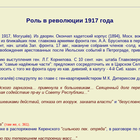
Роль в революции 1917 года
 1917, Могушёв). Из дворян. Окончил кадетский корпус (1894), Моск. во
н из ближайших пом. главкома армиями фронта ген. А.А. Брусилова в пер
нт, нач. штаба Зап. фронта. 17 авг., накануне собрания членов -солд.
вобождения арестованных после Июльских событий в Петрограде, привёл
ю выступления ген. Л.Г. Корнилова. С 10 сент. нач. штаба Главковерх
ак "самые надёжные части": предложил сосредоточить их в Царском Сел
ить с того же фронта одну из кав. дивизий, в калугу - 4-й Сиб. казач. 
Могалёв) спецгруппу во главе с ген-квартирмейстером М.К. Дитерихсом д
ского гарнизона... примкнула к большевикам... Священный долг пер
ая содействие пр-ву и Совету Республики..."
ьшевиками действий, отказа от вооруж. захвата власти"
и
"безусловн
ва"
(там же, с. 361).
авке в распоряжение Керенского
"сильного пех. отряда"
, в разговоре п
но при теперешнем настроении масс..."