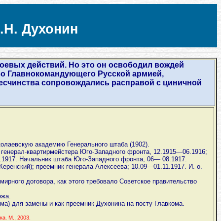
.Н. Духонин
боевых действий. Но это он освободил вождей
тво Главнокомандующего Русской армией,
 бесчинства сопровождались расправой с циничной
колаевскую академию Генерального штаба (1902).
к генерал-квартирмейстера Юго-Западного фронта, 12.1915—06.1916;
.1917. Начальник штаба Юго-Западного фронта, 06— 08.1917.
ренский); преемник генерала Алексеева; 10.09—01.11.1917. И. о.
мирного договора, как этого требовало Советское правительство
ежа.
ома) для замены и как преемник Духонина на посту Главкома.
а. М., 2003.