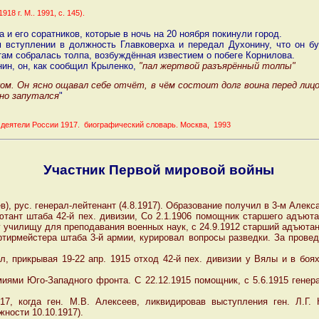
8 г. М.. 1991, с. 145).
и его соратников, которые в ночь на 20 ноября покинули город.
м вступлении в должность Главковерха и передал Духонину, что он б
там собралась толпа, возбуждённая известием о побеге Корнилова.
нин, он, как сообщил Крыленко,
"пал жертвой разъярённый толпы"
м. Он ясно ощавал себе отчёт, в чём состоит долг воина перед лицом 
жно запутался
"
 деятели России 1917. биографический словарь. Москва, 1993
Участник Первой мировой войны
), рус. генерал-лейтенант (4.8.1917). Образование получил в 3-м Алек
тант штаба 42-й пех. дивизии, Со 2.1.1906 помощник старшего адъюта
у училищу для преподавания военных наук, с 24.9.1912 старший адъютан
тирмейстера штаба 3-й армии, курировал вопросы разведки. За провед
л, прикрывая 19-22 апр. 1915 отход 42-й пех. дивизии у Вялы и в боя
иями Юго-Западного фронта. С 22.12.1915 помощник, с 5.6.1915 генер
17, когда ген. М.В. Алексеев, ликвидировав выступления ген. Л.Г.
ности 10.10.1917).