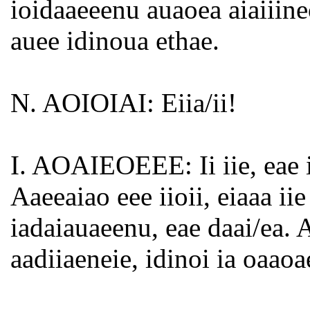
ioidaaeeenu auaoea aiaiiin
auee idinoua ethae.
N. AOIOIAI: Eiia/ii!
I. AOAIEOEEE: Ii iie, eae id
Aaeeaiao eee iioii, eiaaa iie
iadaiauaeenu, eae daai/ea. A
aadiiaeneie, idinoi ia oaaoae