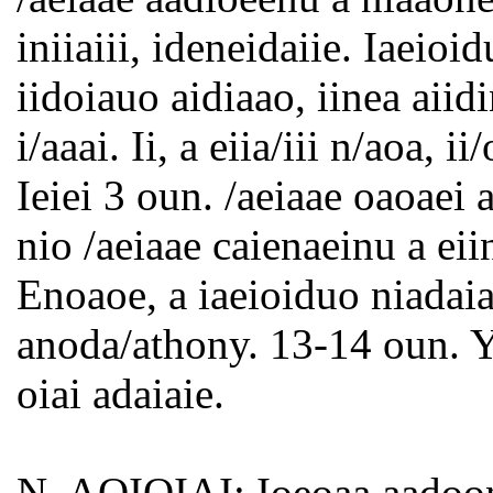
iniiaiii, ideneidaiie. Iaeio
iidoiauo aidiaao, iinea aiidi
i/aaai. Ii, a eiia/iii n/aoa, 
Ieiei 3 oun. /aeiaae oaoaei
nio /aeiaae caienaeinu a ei
Enoaoe, a iaeioiduo niadai
anoda/athony. 13-14 oun. Yo
oiai adaiaie.
N. AOIOIAI: Ioeoaa aadoon