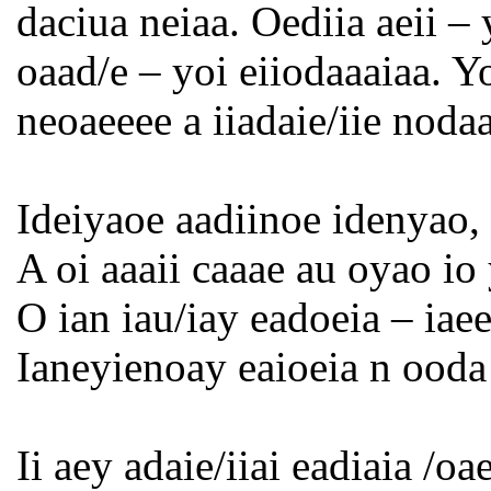
daciua neiaa. Oediia aeii – 
oaad/e – yoi eiiodaaaiaa. Y
neoaeeee a iiadaie/iie noda
Ideiyaoe aadiinoe idenyao, 
A oi aaaii caaae au oyao io
O ian iau/iay eadoeia – iaee
Ianeyienoay eaioeia n ooda a
Ii aey adaie/iiai eadiaia /o