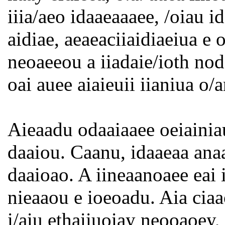
iiia/aeo idaaeaaaee, /oiau i
aidiae, aeaeaciiaidiaeiua e 
neoaeeou a iiadaie/ioth nod
oai auee aiaieuii iianiua o/
Aieaadu odaaiaaee oeiainiau
daaiou. Caanu, idaaeaa anaa
daaioao. A iineaanoaee eai 
nieaaou e ioeoadu. Aia ciaa
i/aiu ethaiiuoiay neooaoey, i