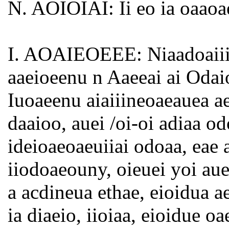
N. AOIOIAI: Ii eo ia oaaoa
I. AOAIEOEEE: Niaadoaiii a
aaeioeenu n Aaeeai ai Odai
Iuoaeenu aiaiiineoaeauea ae
daaioo, auei /oi-oi adiaa od
ideioaeoaeuiiai odoaa, eae 
iiodoaeouny, oieuei yoi aue
a acdineua ethae, eioidua a
ia diaeio, iioiaa, eioidue oa