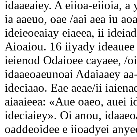
idaaeaiey. A eiioa-eiioia, a
ia aaeuo, oae /aai aea iu ao
ideieoeaiay eiaeea, ii idei
Aioaiou. 16 iiyady ideauee 
ieienod Odaioee cayaee, /oi
idaaeoaeunoai Adaiaaey aa-o
ideciaao. Eae aeae/ii iaiena
aiaaieea: «Aue oaeo, auei id
ideciaiey». Oi anou, idaaeo
oaddeoidee e iioadyei anyeo