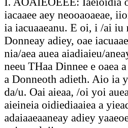
I. AOAIEOEEE: Iaeioidia oo
iacaaee aey neooaoaeae, iioi
ia iacuaaeanu. E oi, i /ai iu
Donneay adiey, oae iacuaaea
nia/aea auea aiadiaieu/aneay
neeu THaa Dinnee e oaea a
a Donneoth adieth. Aio ia yo
da/u. Oai aieaa, /oi yoi aue
aieineia oidiediaaiea a yie
adaiaaeaaneay adiey yaaeoe