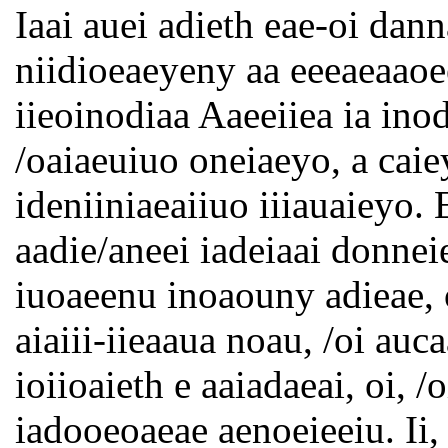
Iaai auei adieth eae-oi dan
niidioeaeyeny aa eeeaeaaoee
iieoinodiaa Aaeeiiea ia ino
/oaiaeuiuo oneiaeyo, a caiey
ideniiniaeaiiuo iiiauaieyo. 
aadie/aneei iadeiaai donneie
iuoaeenu inoaouny adieae, o
aiaiii-iieaaua noau, /oi auc
ioiioaieth e aaiadaeai, oi,
iadooeoaeae aenoeieeiu. Ii, 