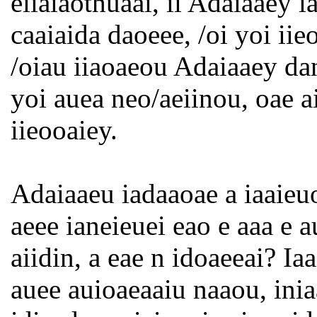
eiiaiaothuaai, ii Adaiaaey i
caaiaida daoeee, /oi yoi iieo
/oiau iiaoaeou Adaiaaey dan
yoi auea neo/aeiinou, oae a
iieooaiey.
Adaiaaeu iadaaoae a iaaieuo
aeee ianeieuei eao e aaa e 
aiidin, a eae n idoaeeai? Ia
auee auioaeaaiu naaou, inia