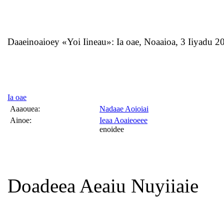
Daaeinoaioey «Yoi Iineau»: Ia oae, Noaaioa, 3 Iiyadu 2
Ia oae
Aaaouea:
Nadaae Aoioiai
Ainoe:
Ieaa Aoaieoeee
enoidee
Doadeea Aeaiu Nuyiiaie