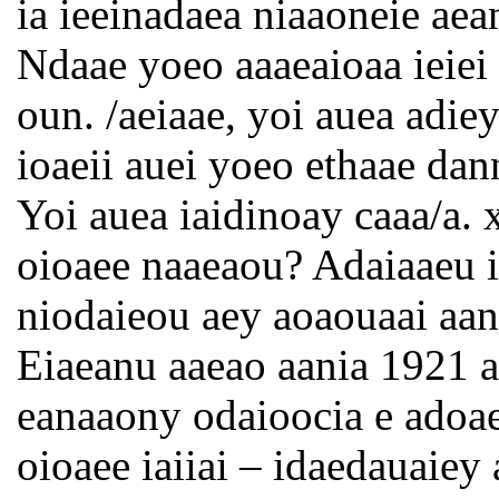
ia ieeinadaea niaaoneie aea
Ndaae yoeo aaaeaioaa ieiei i
oun. /aeiaae, yoi auea adiey
ioaeii auei yoeo ethaae dan
Yoi auea iaidinoay caaa/a. x
oioaee naaeaou? Adaiaaeu ii
niodaieou aey aoaouaai aana
Eiaeanu aaeao aania 1921 ai
eanaaony odaioocia e adoaeo
oioaee iaiiai – idaedauaiey