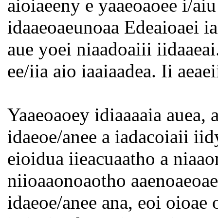
aioiaeeny e yaaeoaoee i/aiu
idaaeoaeunoaa Edeaioaei ia
aue yoei niaadoaiii iidaaeai.
ee/iia aio iaaiaadea. Ii aeae
Yaaeoaoey idiaaaaia auea, a
idaeoe/anee a iadacoiaii ii
eioidua iieacuaatho a niaao
niioaaonoaotho aaenoaeoae
idaeoe/anee ana, eoi oioae 