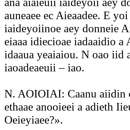
ana aiaieuii iaideyoii aey d
auneaee ec Aieaadee. E yoi 
iaideyoiinoe aey donneie Ai
eiaaa idiecioae iadaaidio a
idaaua yeaiaiou. N oao iid a
iaoadeaeuii – iao.
N. AOIOIAI: Caanu aiidin c
ethaae anooieei a adieth I
Oeieyiaee?».