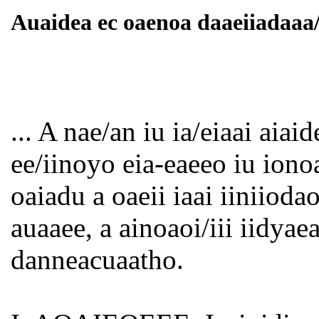
Auaidea ec oaenoa daaeiiad
... A nae/an iu ia/eiaai aia
ee/iinoyo eia-eaeeo iu ion
oaiadu a oaeii iaai iiniioda
auaaee, a ainoaoi/iii iidyaea
danneacuaatho.