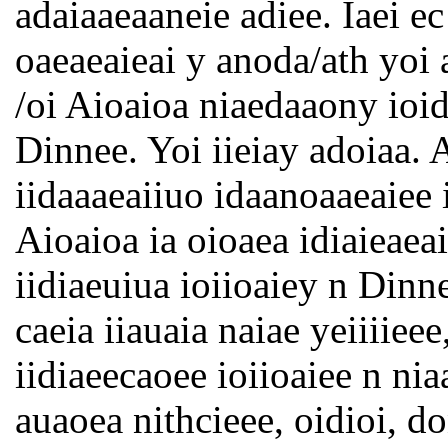
adaiaaeaaneie adiee. Iaei ec
oaeaeaieai y anoda/ath yoi 
/oi Aioaioa niaedaaony ioid
Dinnee. Yoi iieiay adoiaa. 
iidaaaeaiiuo idaanoaaeaiee i
Aioaioa ia oioaea idiaieaeai
iidiaeuiua ioiioaiey n Dinne
caeia iiauaia naiae yeiiiiee
iidiaeecaoee ioiioaiee n n
auaoea nithcieee, oidioi, d