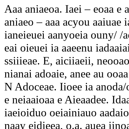
Aaa aniaeoa. Iaei – eoaa e 
aniaeo – aaa acyou aaiuae i
ianeieuei aanyoeia ouny/ /a
eai oieuei ia aaeenu iadaai
ssiiieae. E, aiciiaeii, neoo
nianai adoaie, anee au ooaa
N Adoceae. Iioee ia anoda/
e neiaaioaa e Aieaadee. Ida
iaeioiduo oeiainiauo aadaio
naay eidieea, o.a. auea iino