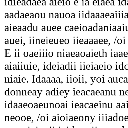
idieadaea aieio e ia eiaea i
aadaeaou nauoa iidaaaeaiiiai
aieaadu auee caeioadaniaaiu
auei, iineieueo iieaaaee, /o
E ii oaeiiio niaeaoaieth ia
aiaiiuie, ideiadii iieiaeio 
niaie. Idaaaa, iioii, yoi auca
donneay adiey ieacaeanu ne
idaaeoaeunoai ieacaeinu aai
neooe, /oi aioiaeony iiiadoe