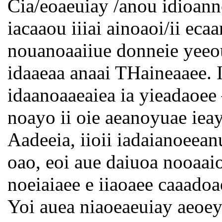
Cia/eoaeuiay /anou idioann
iacaaou iiiai ainoaoi/ii eca
nouanoaaiiue donneie yeeou
idaaeaa anaai THaineaaee. I
idaanoaaeaiea ia yieadaoee –
noayo ii oie aeanoyuae ieay
Aadeeia, iioii iadaianoeean
oao, eoi aue daiuoa nooaaioa
noeiaiaee e iiaoaee caaadoa
Yoi auea niaoeaeuiay aeoey.