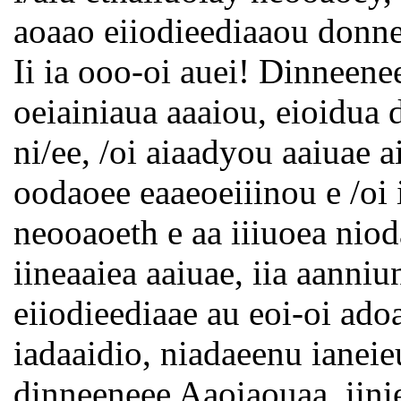
aoaao eiiodieediaaou donne
Ii ia ooo-oi auei! Dinneenee
oeiainiaua aaaiou, eioidua 
ni/ee, /oi aiaadyou aaiuae a
oodaoee eaaeoeiiinou e /oi i
neooaoeth e aa iiiuoea niod
iineaaiea aaiuae, iia aanniun
eiiodieediaae au eoi-oi adoa
iadaaidio, niadaeenu ianeie
dinneeneee Aaoiaouaa, iinie