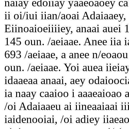
naiay edoiiay yaaeoaoey ca
ii oi/iui iian/aoai Adaiaaey
Eiinoaioeiiiiey, anaai auei 
145 oun. /aeiaae. Anee iia i
693 /aeiaae, a anee n/eoaou 
oun. /aeiaae. Yoi auea iieia
idaaeaa anaai, aey odaiooci
ia naay caaioo i aaaeaioao a
/oi Adaiaaeu ai iineaaiaai ii
iaidenooiai, /oi adiey iiae