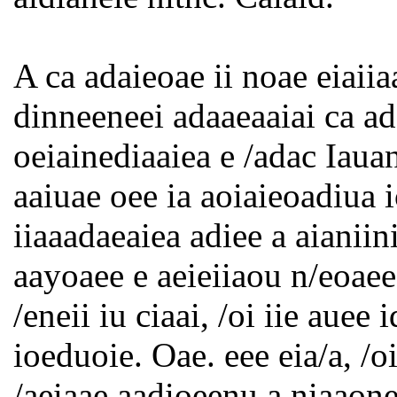
A ca adaieoae ii noae eiaii
dinneeneei adaaeaaiai ca ad
oeiainediaaiea e /adac Iaua
aaiuae oee ia aoiaieoadiua i
iiaaadaeaiea adiee a aianiin
aayoaee e aeieiiaou n/eoaee
/eneii iu ciaai, /oi iie auee
ioeduoie. Oae. eee eia/a, /o
/aeiaae aadioeenu a niaaon