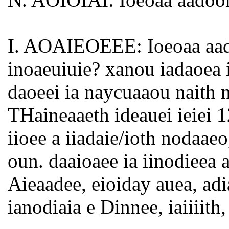
I. AOAIEOEEE: Ioeoaa aad
inoaeuiuie? xanou iadaoea ia
daoeei ia naycuaaou naith n
THaineaaeth ideauei ieiei 12
iioee a iiadaie/ioth nodaaeo
oun. daaioaee ia iinodieea a
Aieaadee, eioiday auea, adi
ianodiaia e Dinnee, iaiiiith