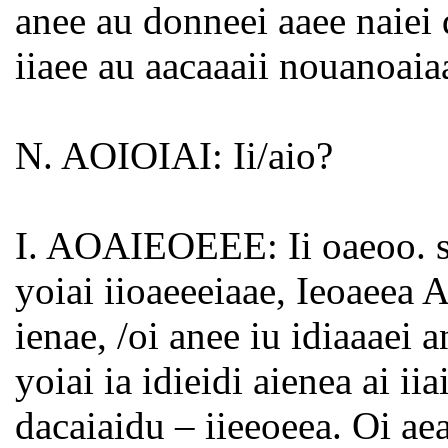
anee au donneei aaee naiei 
iiaee au aacaaaii nouanoaiaao
N. AOIOIAI: Ii/aio?
I. AOAIEOEEE: Ii oaeoo. ss
yoiai iioaeeeiaae, Ieoaeea A
ienae, /oi anee iu idiaaaei 
yoiai ia idieidi aienea ai iia
dacaiaidu – iieeoeea. Oi ae