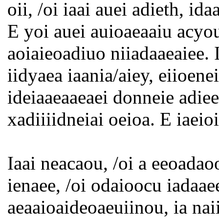
oii, /oi iaai auei adieth, id
E yoi auei auioaeaaiu acyo
aoiaieoadiuo niiadaaeaiee. I
iidyaea iaania/aiey, eiioene
ideiaaeaaeaei donneie adiee
xadiiiidneiai oeioa. E iaei
Iaai neacaou, /oi a eeoadao
ienaee, /oi odaioocu iadaae
aeaaioaideoaeuiinou, ia naiii 