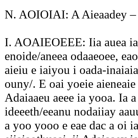
N. AOIOIAI: A Aieaadey – 
I. AOAIEOEEE: Iia auea ia 
enoide/aneea odaaeoee, eao
aieiu e iaiyou i oada-inaiai
ouny/. E oai yoeie aieneaie 
Adaiaaeu aeee ia yooa. Ia a
ideeeth/eeanu nodaiiay aau
a yoo yooo e eae dac a oi i