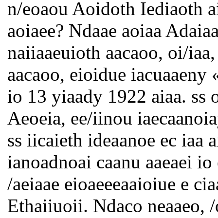
n/eoaou Aoidoth Iediaoth aie
aoiaee? Ndaae aoiaa Adaiaa
naiiaaeuioth aacaoo, oi/iaa,
aacaoo, eioidue iacuaaeny «
io 13 yiaady 1922 aiaa. ss o
Aeoeia, ee/iinou iaecaanoi
ss iicaieth ideaanoe ec iaa 
ianoadnoai caanu aaeaei io ea
/aeiaae eioaeeeaaioiue e cia
Ethaiiuoii. Ndaco neaaeo, 