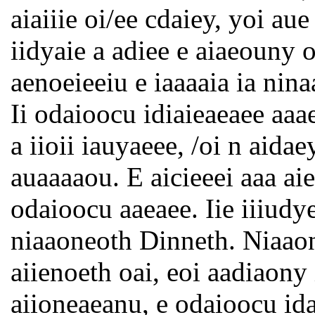
aiaiiie oi/ee cdaiey, yoi au
iidyaie a adiee e aiaeouny oi
aenoeieeiu e iaaaaia ia nina
Ii odaioocu idiaieaeaee aaae
a iioii iauyaeee, /oi n aida
auaaaaou. E aicieeei aaa ai
odaioocu aaeaee. Iie iiiudy
niaaoneoth Dinneth. Niaaon
aiienoeth oai, eoi aadiaony
aiioneaeanu, e odaioocu id