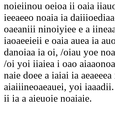
noieiinou oeioa ii oaia iiau
ieeaeeo noaia ia daiiioedia
oaeaniii ninoiyiee e a iine
iaoaeeieii e oaia auea ia auo
danoiaa ia oi, /oiau yoe no
/oi yoi iiaiea i oao aiaaon
naie doee a iaiai ia aeaeeea
aiaiiineoaeauei, yoi iaaadii
ii ia a aieuoie noaiaie.