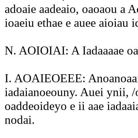
adoaie aadeaio, oaoaou a A
ioaeiu ethae e auee aioiau i
N. AOIOIAI: A Iadaaaae oa
I. AOAIEOEEE: Anoanoaaiii
iadaianoeouny. Auei ynii, /o
oaddeoideyo e ii aae iadaa
nodai.