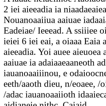
2 iei aieeadia ia niaadaeaie
Nouanoaaiiua aaiuae iadaaia
Eadeiae/ Ieeead. A ssiiiee 
ieiei 6 iei eai, a oiaaa Eaia
aieeadia. Yoi auee aieuoea 
aaiuae ia adaiaaeaaneoth adi
iauanoaaiiinou, e odaioocne
eeth/aaoth dieu, n/eoaee, /
/adac iauanoaaiioth idaaiec
aidianeie nithc. Caiaid.