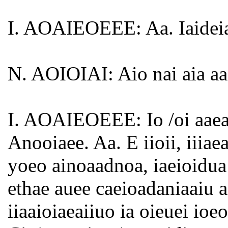
I. AOAIEOEEE: Aa. Iaideiad
N. AOIOIAI: Aio nai aia aae
I. AOAIEOEEE: Io /oi aaea
Anooiaee. Aa. E iioii, iiiae
yoeo ainoaadnoa, iaeioidua 
ethae auee caeioadaniaaiu a
iiaaioiaeaiiuo ia oieuei ioeo