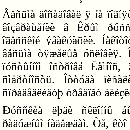
Âåñüìà äîñàäîâàë ÿ íà ïîäíÿ
âîçâðàùåíèè â Êðûì ðóññ
îäåññêîé ýâàêóàöèè. Íåêîòî
âåñüìà òÿæåëûå óñëîâèÿ. Îñ
ïóñòûííîì îñòðîâå Ëåìíîñ
ñìåðòíîñòü. Îòòóäà ïèñàë
ñïðàâåäëèâóþ òðåâîãó áëèçê
Ðóññêèå ëþäè ñêëîííû á
ðàäóæíûì íàäåæäàì. Òå, êòî 