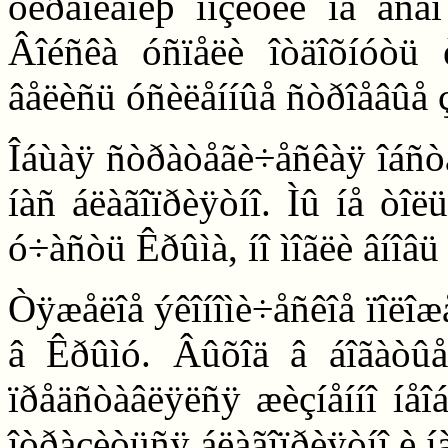
óêðåïëåíèþ ïîçèöèé íà âñåì
Âîéñêà óñïåëè îòäîõíóòü
âåëèñü óñèëåííûå ñòðîåâûå 
Îáùàÿ ñòðàòåãè÷åñêàÿ îáñòà
íàñ áëàãîïðèÿòíî. Ìû íå òîëü
ó÷àñòü Êðûìà, íî ìîãëè âíîâü
Òÿæåëîå ýêîíîìè÷åñêîå ïîëîæ
â Êðûìó. Âûõîä â áîãàòû
ïðåäñòàâëÿëñÿ æèçíåííî íåî
îòðàçèòüñÿ áëàãîïðèÿòíî è íà