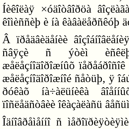
Íèêîëàÿ ×óäîòâîðöà âîçëàã
êîìèññèþ è íà êàâàëåðñêóþ ä
Â ïðåäâèäåíèè âîçîáíîâëåíè
ñâÿçè ñ ýòèì èñêëþ÷è
æåëåçíîäîðîæíûõ ïåðåáðîñîê
æåëåçíîäîðîæíîé ñåòüþ, ÿ îá
ðóêàõ íà÷àëüíèêà âîåíí
ïîñëåäñòâèè îêàçàëàñü âåñüì
Îäíîâðåìåííî ñ ìåðîïðèÿòèÿì