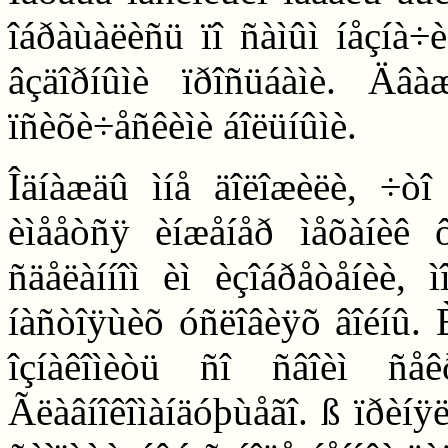
îáðàùàëèñü ïî ñàìûì íåçíà÷è
âçäîðíûìè ïðîñüáàìè. Äâ
ïñèõè÷åñêèìè áîëüíûìè.
Îäíàæäû ìíå äîëîæèëè, ÷òî
èìååòñÿ èíæåíåð ìåõàíèê 
ñäåëàííîì èì èçîáðåòåíèè, 
íàñòîÿùèõ óñëîâèÿõ âîéíû. 
îçíàêîìèòü ñî ñâîèì ñåêð
Ãëàâíîêîìàíäóþùåãî. ß ïðèíÿë