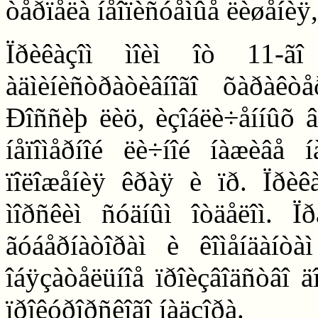
òåðïåëà íåîïèñóåìûå ëèøåíèÿ
Ïðèêàçîì ìîèì îò 11-ã
àäìèíèñòðàòèâíîãî õàðà
Ðîññèþ ëèö, èçîáëè÷åííûõ â
íåïîìåðíîé ëè÷íîé íàæèâå í
ïîëîæåíèÿ êðàÿ è ïð. Ïðèê
ìîðñêèì ñóäíûì îòäåëîì. Ï
ãóáåðíàòîðàì è êîìåíäàíòà
îáÿçàòåëüíîå ïðîèçâîäñòâî ä
ïðîêóðîðñêîãî íàäçîðà.