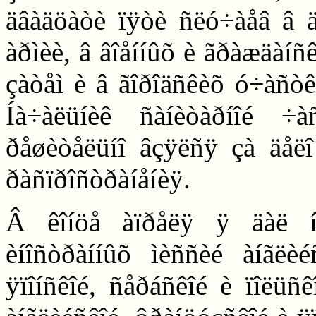
äâàäöàòè ïÿòè ñëó÷àåâ â ä
àðìèè, â âîåííûõ è ãðàæäàí
çàòåì è â ãîðîäñêèõ ó÷àñòê
Íà÷àëüíèê ñàíèòàðíîé ÷
ðåøèòåëüíî âçÿëñÿ çà äåëî 
ðàñïðîñòðàíåíèÿ.
Â êîíöå àïðåëÿ ÿ äàë íå
èíîñòðàííûõ ìèññèé àíãëèéñ
ÿïîíñêîé, ñåðáñêîé è ïîëüñ