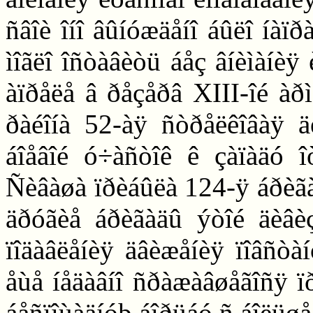
ñâîè îíî âûíóæäåíî áûëî íàïð
ìîãëî îñòàâèòü áåç âíèìàíèÿ
àïðåëå â ðåçåðâ XIII-îé àð
ðàéîíà 52-àÿ ñòðåëêîâàÿ ä
áîåâîé ó÷àñòîê ê çàïàäó î
Ñèâàøà ïðèáûëà 124-ÿ áðèãà
äðóãèå áðèãàäû ýòîé äèâèç
ïîäàâëåíèÿ äâèæåíèÿ ïîâñòàí
åùå íåäàâíî ñðàæàâøåãîñÿ ï
áåñïîùàäíóþ áîðüáó ñ áîëüøå