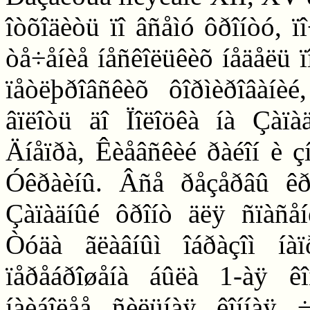
îòõîäèòü ïî âñåìó ôðîíòó, ï
òå÷åíèå íåñêîëüêèõ íåäåëü 
ïåòëþðîâñêèõ ôîðìèðîâàíèé
âïëîòü äî Ïîëîöêà íà Çàïà
Äíåïðà, Êèåâñêèé ðàéîí è ç
Óêðàèíû. Âñå ðåçåðâû êðàñ
Çàïàäíûé ôðîíò äëÿ ñïàñåí
Òóäà ãëàâíûì îáðàçîì íà
ïåðåáðîøåíà áûëà 1-àÿ êî
íàèáîëåå ñèëüíàÿ êîííàÿ