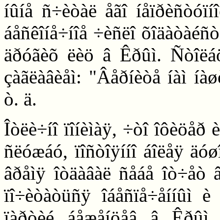
íûíå ñ÷èòàë åãî íåïðèñòóïí
áåñêîíå÷íîå ÷èñëî õîäàòàéñò
äðóãèõ ëèö â Êðûì. Ñòîëáö
çàãëàâèåì: "Âåðíèòå íàì íà
ò. ä.
Îòëè÷íî ïîíèìàÿ, ÷òî îôèöåð è
ñëóæáó, ïîñòîÿííî áîëåÿ äóø
âðåìÿ îòäàâàë ñåáå îò÷åò â
ïî÷èòàòüñÿ îáåñïå÷åííûì è
ïàðòèé áåæåíöåâ â Êðûì,