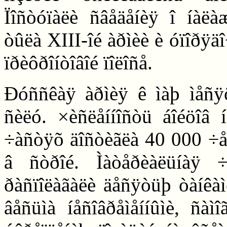
Ïîñòóïàëè ñâåäåíèÿ î íàëà
òûëà XIII-îé àðìèè è óïîðÿäî
ïðèôðîíòîâîé ïîëîñå.
Ðóññêàÿ àðìèÿ ê ìàþ ìåñÿ
ñèëó. ×èñëåííîñòü áîéöîâ 
÷àñòÿõ äîñòèãëà 40 000 ÷åë
â ñòðîé. Ìàòåðèàëüíàÿ ÷
ðàñïîëàãàëè äåñÿòüþ òàíêàì
âåñüìà íåñîâðåìåííûìè, ñàìî