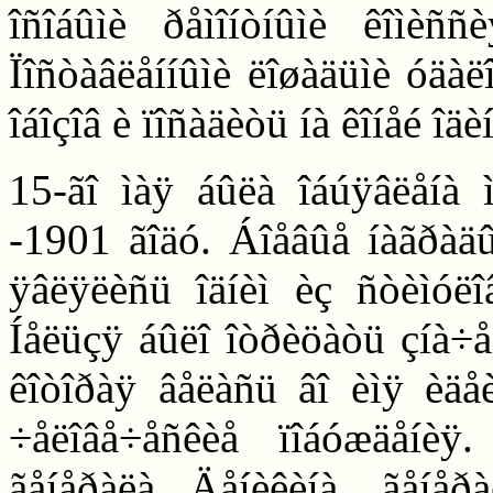
îñîáûìè ðåìîíòíûìè êîìèññ
Ïîñòàâëåííûìè ëîøàäüìè óäà
îáîçîâ è ïîñàäèòü íà êîíåé îä
15-ãî ìàÿ áûëà îáúÿâëåíà 
-1901 ãîäó. Áîåâûå íàãðàäû
ÿâëÿëèñü îäíèì èç ñòèìóëîâ
Íåëüçÿ áûëî îòðèöàòü çíà÷å
êîòîðàÿ âåëàñü âî èìÿ èäåè
÷åëîâå÷åñêèå ïîáóæäåíèÿ
ãåíåðàëà Äåíèêèíà, ãåíåð