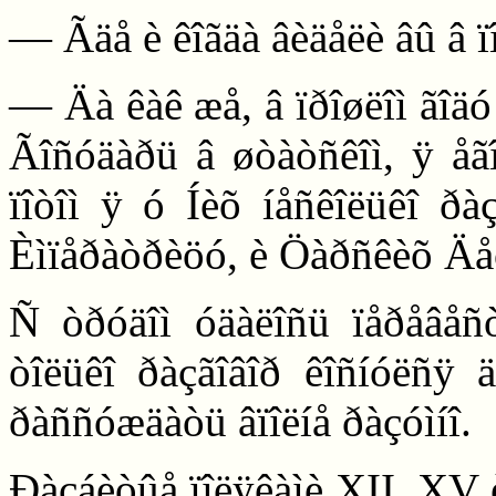
— Ãäå è êîãäà âèäåëè âû â 
— Äà êàê æå, â ïðîøëîì ãîäó
Ãîñóäàðü â øòàòñêîì, ÿ åãî 
ïîòîì ÿ ó Íèõ íåñêîëüêî ð
Èìïåðàòðèöó, è Öàðñêèõ Äå
Ñ òðóäîì óäàëîñü ïåðåâåñò
òîëüêî ðàçãîâîð êîñíóëñÿ ä
ðàññóæäàòü âïîëíå ðàçóìíî.
Ðàçáèòûå ïîëÿêàìè XII, XV 