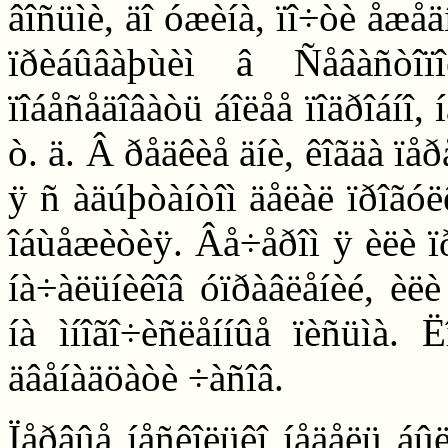
âîñüìè, äî óæèíà, ïî÷òè åæåä
ïðèáûâàþùèì â Ñåâàñòîï
ïîáåñåäîâàòü áîëåå ïîäðîáíî,
ò. ä. Â ðåäêèå äíè, êîãäà ïå
ÿ ñ àäúþòàíòîì äåëàë ïðîãóë
îáùåæèòèÿ. Âå÷åðîì ÿ èëè ï
íà÷àëüíèêîâ óïðàâëåíèé, èë
íà ìíîãî÷èñëåííûå ïèñüìà.
äâåíàäöàòè ÷àñîâ.
Ïåðâûå íåñêîëüêî íåäåëü áûëî