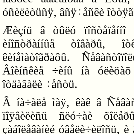
óñèëèòüñÿ, âñÿ÷åñêè îòòÿãè
Æèçíü â òûëó ïîñòåïåííî 
èíîñòðàííûå òîâàðû, îò
êèíåìàòîãðàôû. Ñåâàñòîï
Âîèíñêèå ÷èíû íà óëèöàõ 
îòäàâàëè ÷åñòü.
Â íà÷àëå ìàÿ, êàê â Ñåâàñ
ïîÿâèëèñü ñëó÷àè õîëå
çàáîëåâàíèé óâåëè÷èëîñü, è