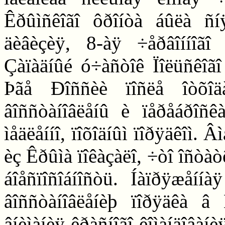
Êðûìñêîãî ôðîíòà áûëà ñí
äèâèçèÿ, 8-àÿ ÷åðâîííîãî
Çàïàäíûé ó÷àñòîê Ïîëüñêîãî
Þãå Ðîññèè ïîñëå îòõî
âîññòàíîâëåíû è ïåðåáðîñê
ìåäëåííî, ïîõîäíûì ïîðÿäêîì. 
èç Êðûìà ïîêàçàëî, ÷òî îñòà
áîåñïîñîáíîñòü. Íàïðÿæåííà
âîññòàíîâëåíèþ ïîðÿäêà â
âíèìàíèÿ êðàñíîãî êîìàíäîâàí