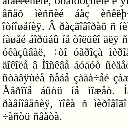
àíãëèéñêîé, ôðàíöóçñêîé è ÿ
âñåõ ìèññèé áåç èñêëþ÷
îòíîøåíèÿ. Â ðàçãîâîðàõ ñ íè
íàøåé áîðüáû íå òîëüêî äëÿ ñ
óêàçûâàë, ÷òî óãðîçà ìèðî
äîêîëå â Ìîñêâå áóäóò ñèäå
ñòàâÿùèå ñåáå çàäà÷åé çàæå
Åâðîïå áûòü íå ìîæåò. Í
ðàâíîâåñèÿ, ïîêà ñ ìèðîâî
÷àñòü ñâåòà.