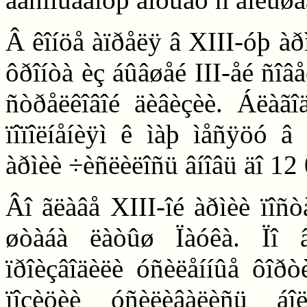
Â êîíöå àïðåëÿ â XIII-óþ àð
ôðîíòà èç áûâøåé III-åé ñîâ
ñòðåëêîâîé äèâèçèè. Áëàãî
ïîïîëíåíèÿì ê ìàþ ìåñÿöó â
àðìèè ÷èñëèëîñü âíîâü äî 12
Âî ãëàâå XIII-îé àðìèè ïîñòà
øòàáà ëàòûø Ïàóêà. Ïî â
ïðîèçâîäèëè óñèëåííûå ôîðò
ïîçèöèè óñèëèâàëèñü áîë