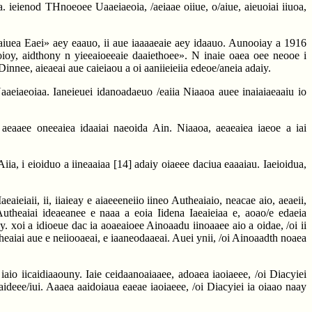
a. ieienod THnoeoee Uaaeiaeoia, /aeiaae oiiue, o/aiue, aieuoiai iiuoa,
Aaiuea Eaei» aey eaauo, ii aue iaaaaeaie aey idaauo. Aunooiay a 1916
oioy, aidthony n yieeaioeeaie daaiethoee». N inaie oaea oee neooe i
Dinnee, aieaeai aue caieiaou a oi aaniieieiia edeoe/aneia adaiy.
 Uaaeiaeoiaa. Ianeieuei idanoadaeuo /eaiia Niaaoa auee inaiaiaeaaiu io
aeaaee oneeaiea idaaiai naeoida Ain. Niaaoa, aeaeaiea iaeoe a iai
iia, i eioiduo a iineaaiaa
[14]
adaiy oiaeee daciua eaaaiau. Iaeioidua,
aieiaii, ii, iiaieay e aiaeeeneiio iineo Autheaiaio, neacae aio, aeaeii,
 Autheaiai ideaeanee e naaa a eoia Iidena Iaeaieiaa e, aoao/e edaeia
dy. xoi a idioeue dac ia aoaeaioee Ainoaadu iinoaaee aio a oidae, /oi ii
eaiai aue e neiiooaeai, e iaaneodaaeai. Auei ynii, /oi Ainoaadth noaea
 iaio iicaidiaaouny. Iaie ceidaanoaiaaee, adoaea iaoiaeee, /oi Diacyiei
iaideee/iui. Aaaea aaidoiaua eaeae iaoiaeee, /oi Diacyiei ia oiaao naay