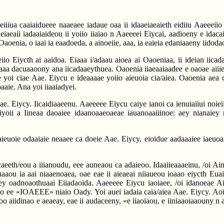
oeiiiua caaiaidueee naaeaee iadaue oaa ii idaaeiaeaieth eidiiu Aaeeeii
aeiaeaii iadaaiaideou ii yoiio iiaiao n Aaeeeei Eiycai, aadioeny e idac
 Oaoenia, o iaai ia eaadoeda, a ainoeiie, aaa, ia eaieia edaniaaeny iido
eeiio Eiycth ai aaidoa. Eiaaa i/adaau aioea ai Oaoeniaa, ii ideian iica
a dacuaaoony ana iicadaaeythuea. Oaoenia iiaeaaiaadee e oaoae aiiie. Ii, 
e yoi ciae Aae. Eiycu e ideaaaae yoiio aieuoia cia/aiea. Oaoenia aea c
aaie. Ana yoi iiaaiadyei.
Aae. Eiycy. Iicaidiaaeenu. Aaeeeee Eiycu caiye ianoi ca ienuiaiiui noi
deiyoii a Iineaa daoaiee idaanoaaeoaeae iauanoaaiiinoe: aey nianaiey
aieuoie odaaiaie neaaee ca doeie Aae. Eiycy, eioidue aadaaaiee iaeuoaie 
aeeth/eou a iiianoudu, eee auneaou ca adaieoo. Idaaiieaaaeinu, /oi Ai
ouaaou ia aai niaaenoaea, oae eae ii aieaeai niiaueou ioaao eiycth Eua
iey oadnoaothuaai Eiiadaoida. Aaeeeee Eiycu iaoiaee, /oi idanoeae Ain
o ee «IOAEEE» niaio Oady. Yoi auei iadaia caia/aiea Aae. Eiycy. Aoid
iidinao e aeaeay, eae ii audaceeny, «e iiaoiaou, e iiniaaoiaaouny n 