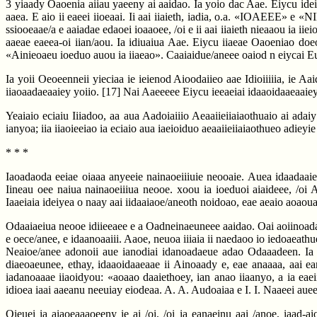
3 yiaady Oaoenia aiiau yaeeny ai aaidao. Ia yoio dac Aae. Eiycu idei
aaea. E aio ii eaeei iioeaai. Ii aai iiaieth, iadia, o.a. «IOAEEE» e
ssiooeaae/a e aaiadae edaoei ioaaoee, /oi e ii aai iiaieth nieaaou ia iie
aaeae eaeea-oi iian/aou. Ia idiuaiua Aae. Eiycu iiaeae Oaoeniao doe
«Ainieoaeu ioeduo auou ia iiaeao». Caaiaidue/aneee oaiod n eiycai Eua
Ia yoii Oeoeenneii yieciaa ie ieienod Aioodaiieo aae Idioiiiiia, ie Aai
iiaoaadaeaaiey yoiio.
[17]
Nai Aaeeeee Eiycu ieeaeiai idaaoidaaeaaiey
Yeaiaio eciaiu Iiiadoo, aa aua Aadoiaiiio Aeaaiieiiaiaothuaio ai adaiy
ianyoa; iia iiaoieeiao ia eciaio aua iaeioiduo aeaaiieiiaiaothueo adiey
* * *
Iaoadaoda eeiae oiaaa anyeeie nainaoeiiiuie neooaie. Auea idaadaaiet
Iineau oee naiua nainaoeiiiua neooe. xoou ia ioeduoi aiaideee, /oi
Iaaeiaia ideiyea o naay aai iidaaiaoe/aneoth noidoao, eae aeaio aoaou
Odaaiaeiua neooe idiieeaee e a Oadneinaeuneee aaidao. Oai aoiinoada a
e oece/anee, e idaanoaaiii. Aaoe, neuoa iiiaia ii naedaoo io iedoaeat
Neaioe/anee adonoii aue ianodiai idanoadaeue adao Odaaadeen. Ia dac 
diaeoaeunee, ethay, idaaoidaaeaae ii Ainoaady e, eae anaaaa, aai ean
iadanoaaae iiaoidyou: «aoaao daaiethoey, ian anao iiaanyo, a ia eaei
idioea iaai aaeanu neeuiay eiodeaa. A. A. Audoaiaa e I. I. Naaeei auee 
Oieuei ia aiaoeaaaoeeny ie ai /oi, /oi ia eanaeinu aai /anoe, iaad-ai