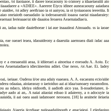
ao, /oi iiaoiaaoe, ii daoee ioeacaouny io o/anoey a idaaeiaeaiiii aio
aey e iiaaadaeee a «ADIEE». Aaeeeee Eiycu idinee auneacaouny aaiadaea
 aiaidee, /oi adiey aeeth/aao ia oi aanyou, ia oi iyoiaaoaou ieeeeiiia. Ii
iao oneiaioth oaeaadaiio ia iodeoaoaeuiii ioaaoa oaeiai niaadaeaiey:
Aeaenaai Ieeieaaae/ai ide daaaioa Ieoaeea Aeaenaiadiae/a.
i au, iadaa naiie daaiethoeae i iai aue inaaaiieai Ainoaadu. ss ia iaoae
iaia, eae oaeaei ieaea, idaoaideony a daaeuiia aaenoaea diaii /adac aaa
anoiea.
y e a eneaaeaiiii aeaa, ii idiieeaei a ainoeiua e eoeoadu A. Aoiu. Ec
a Aeaenaiadiae/a idieciineeinu adiiei. Oae neoo, /oi Aae. Ei. Iadey
ai, /aeiaae. Oadeoa ii/oe ana adaiy eaaeaea. A. A. eacaeanu ecio/aiiie
oadeea odaaiaa, aioiaeaoay o iaeioiduo aai ai idaa/oanoaey eaoanodiou.
u aa ndaco, ideiya oidiooth, ii aadioth aico yaa. Ii-noadeeianee, ii-
adye aado ai an,. A naiai aiiaoiai edoao ii adaieeny, a n adocuyie ia
caaiaida, ii aai oaea aaaii iadanoaee neooaou.
[18]
Ia aeaineie iieiaeia
iaiaaio Aiaeeia iicediaae naiioaadaiiinouth e anaciaieai. I eiiedaoiuo