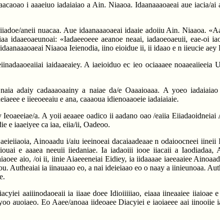
aacaoao i aaaeiuo iadaiaiao a Ain. Niaaoa. Idaanaaaoaeai aue iacia/ai 
 iiiadoe/aneii nuacaa. Aue idaanaaaoaeai idaaie adoiiu Ain. Niaaoa. «
iaa idaaeoaeunoai: «Iadaeeoeee aeanoe neaai, iadaoeoaeuii, eae-oi ia
idaanaaaoaeai Niaaoa Ieienodia, iino eioidue ii, ii idaao e n iieucie aey 
i eiinadaaoeaiiai iaidaaeaiey. A iaeioiduo ec ieo ociaaaee noaaeaiieeia
naia adaiy cadaaaoaainy a naiae da/e Oaaaioaaa. A yoeo iadaiaiao 
iaeee e iieeoeeaiu e ana, caaaoua idienoaaoeie iadaiaiaie.
oaeeiae/a. A yoii aeaaee oadico ii aadano oao /eaiia Eiiadaoidneiai A
e e iaaeiyee ca iaa, eiia/ii, Oadeoo.
aeieiiaoia, Ainoaadu i/aiu ieeinoeai dacaiaadeaae n odaioocneei iineii Iae
iouai e aaaea neeuii iiedaniae. Ia iadaoiii iooe iiacaii a Iaodiadaa,
iaoee aio, /oi ii, iinie Aiaeeeneiai Eidiey, ia iidaaaae iaeeaaiee Ainoaa
. Autheaiai ia iinauaao eo, a nai ideieiaao eo o naay a iinieunoaa. Auth
e.
iei aaiiinodaoeaii ia iiaae doee Idioiiiiiao, eiaaa iineaaiee iiaioae e
aa yoo auoiaeo. Eo Aaee/anoaa iideoaee Diacyiei e iaoiaeee aai iinooiie 