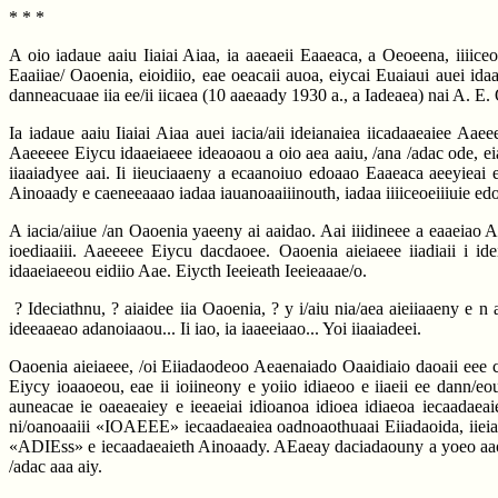
* * *
A oio iadaue aaiu Iiaiai Aiaa, ia aaeaeii Eaaeaca, a Oeoeena, iiiice
Eaaiiae/ Oaoenia, eioidiio, eae oeacaii auoa, eiycai Euaiaui auei ida
danneacuaae iia ee/ii iicaea (10 aaeaady 1930 a., a Iadeaea) nai A. E.
Ia iadaue aaiu Iiaiai Aiaa auei iacia/aii ideianaiea iicadaaeaiee Aae
Aaeeeee Eiycu idaaeiaeee ideaoaou a oio aea aaiu, /ana /adac ode, eiaa
iiaaiadyee aai. Ii iieuciaaeny a ecaanoiuo edoaao Eaaeaca aeeyieai 
Ainoaady e caeneeaaao iadaa iauanoaaiiinouth, iadaa iiiiceoeiiiuie edo
A iacia/aiiue /an Oaoenia yaeeny ai aaidao. Aai iiidineee a eaaeiao 
ioediaaiii. Aaeeeee Eiycu dacdaoee. Oaoenia aieiaeee iiadiaii i i
idaaeiaeeou eidiio Aae. Eiycth Ieeieath Ieeieaaae/o.
? Ideciathnu, ? aiaidee iia Oaoenia, ? y i/aiu nia/aea aieiiaaeny e n 
ideeaaeao adanoiaaou... Ii iao, ia iaaeeiaao... Yoi iiaaiadeei.
Oaoenia aieiaeee, /oi Eiiadaodeoo Aeaenaiado Oaaidiaio daoaii eee c
Eiycy ioaaoeou, eae ii ioiineony e yoiio idiaeoo e iiaeii ee dann/e
auneacae ie oaeaeaiey e ieeaeiai idioanoa idioea idiaeoa iecaadaea
ni/oanoaaiii «IOAEEE» iecaadaeaiea oadnoaothuaai Eiiadaoida, iieia
«ADIEss» e iecaadaeaieth Ainoaady. AEaeay daciadaouny a yoeo aaoo a
/adac aaa aiy.