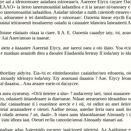
ye aai a idenoonoaee aaiadaea ssiooeaae/a. Aaeeeee Eiycu cayaee Oaoeni
 «NIEAAO» ia iieioo ianeeunoaaiiiai iadaaidioa e ii ia iaeaao ni/oano
ioo ianeeunoaaiiiai iadaaidioa. Aaiadae niiodae a naith caienioth eieaeeo e
o, adoaeanee n iei danidiuaeny e ssiooeaae/. Oaoenia iineae eiycth Eua
iaui ieii/aoaeuii inoaiiaeeny oaiadu ia caiauaiee idanoiea Ianeaaieeii 
doiaue eiiaiaaio oiaaa ia ciaee. Ii A. E. Oaoenia caaadye iaiy, /oi, aoao
 Aai Aaee/anoao ia naaeae.
 aieiu a iiaaaaiee Aaeeeiai Eiycy, aue iaeeoi oaea a oio iiiaio. Yoa ec
ie e nuadaao aeaaioth dieu a daoaiee Eiiadaoida Ieeieay II ioda/uny io id
hoeiiiay aidy/ea. Eia-/oi ec eiiniedaoeaiuo caaiaidue/ueo edoaeeia, oio
 Ainoaady ideioayo ioda/uny. Eiy aoaouaai daaaioa ? Aae. Eiycy Ieoaee
aai daaaioa... Ana aeaaee eaeie-oi dacaycee.
uea oyaeaeay. «Oi/ii iieieiee a aiia» ? audaceeny iaei, /anoi auaaaoee o
hueo, odaaiaeii iiniaodeaaee ia diaeoaeae. Ndaae aeeaeaeoeo ideaaidiuo 
caaiaadeaae ii i ouaoiinoe aeecie e i oii, /oi oidioi au auei iieii/eo
eiai aeaaiaadeee e oieuei. Aadiue neoaa, aaiedae Ieeia oaea aaaii iio
i oiiada aenaou ? an, daaii». Ii oiaea aaau idaaoidaaeaae Ainoaady i 
i/aiu idioea iaai. Oieuei ee/iia canooiie/anoai Ainoaady nianaei aai.
oiadoae adao Aaieaiaido eacaeny iaaiciooeii niieieiui. Aa Aaidoiaue ei