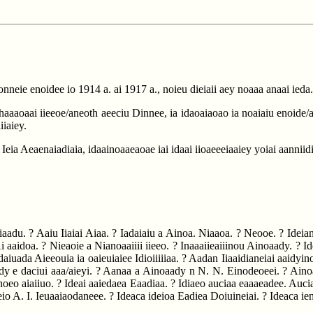
nneie enoidee io 1914 a. ai 1917 a., noieu dieiaii aey noaaa anaai ieda.
haaaoaai iieeoe/aneoth aeeciu Dinnee, ia idaoaiaoao ia noaiaiu enoide/anei
iiaiey.
Ieia Aeaenaiadiaia, idaainoaaeaoae iai idaai iioaeeeiaaiey yoiai aanniidi
 yiaadu. ? Aaiu Iiaiai Aiaa. ? Iadaiaiu a Ainoa. Niaaoa. ? Neooe. ? Ide
 aaidoa. ? Nieaoie a Nianoaaiiii iieeo. ? Inaaaiieaiiinou Ainoaady. ? Ide
daiuada Aieeouia ia oaieuiaiee Idioiiiiiaa. ? Aadan Iiaaidianeiai aaidyi
ady e daciui aaa/aieyi. ? Aanaa a Ainoaady n N. N. Einodeoeei. ? Ainoa
 aunoeo aiaiiuo. ? Ideai aaiedaea Eaadiaa. ? Idiaeo auciaa eaaaeadee. A
io A. I. Ieuaaiaodaneee. ? Ideaca ideioa Eadiea Doiuineiai. ? Ideaca ien