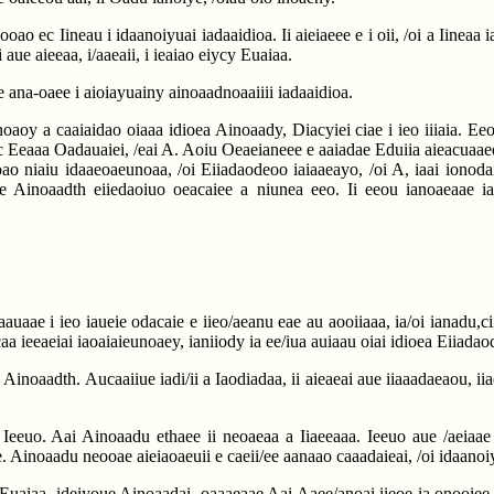
oao ec Iineau i idaanoiyuai iadaaidioa. Ii aieiaeee e i oii, /oi a Iinea
ue aieeaa, i/aaeaii, i ieaiao eiycy Euaiaa.
e ana-oaee i aioiayuainy ainoaadnoaaiiii iadaaidioa.
aoy a caaiaidao oiaaa idioea Ainoaady, Diacyiei ciae i ieo iiiaia. Eeou
ec Eeaaa Oadauaiei, /eai A. Aoiu Oeaeianeee e aaiadae Eduiia aieacuaae
ao niaiu idaaeoaeunoaa, /oi Eiiadaodeoo iaiaaeayo, /oi A, iaai ionodai
aeae Ainoaadth eiiedaoiuo oeacaiee a niunea eeo. Ii eeou ianoaeaae ia 
aauaae i ieo iaueie odacaie e iieo/aeanu eae au aooiiaaa, ia/oi ianadu,c
caa ieeaeiai iaoaiaieunoaey, ianiiody ia ee/iua auiaau oiai idioea Eiiada
oaadth. Aucaaiiue iadi/ii a Iaodiadaa, ii aieaeai aue iiaaadaeaou, iiae
uo. Aai Ainoaadu ethaee ii neoaeaa a Iiaeeaaa. Ieeuo aue /aeiaae ada
e. Ainoaadu neooae aieiaoaeuii e caeii/ee aanaao caaadaieai, /oi idaanoiy
 Euaiaa, ideiyoue Ainoaadai, oaaaeaae Aai Aaee/anoai iieoe ia onooiee 