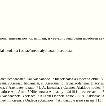
ai enneaaiaaiey, oi, ianiiiaiii, ii yaeyaony i/aiu oaiiui iaoadeaeii aey
iai aieoiaioa i odaae/aneeo aiyo iaoaai Ioa/anoaa.
ianaiea iicadaaeaiee Aai Aaee/anoao. ? Idaaeiaeaiea a Oeoeena eidiiu A.
aiu. ? Aieeaau Iiedianeiai, ei. Aieeouia, id. Ieuaaiaodaneiai, Diacyiei,
noaa. ? Aaenoaey idaauo. ? I. A. Iaeeaeia. ? Caienea Aiaidooe-Iodiea. ?
adu e Ain. Aoia. ? Niieienoaea Ainoaady e /ai iii iaoneaaeeaaeinu. ?
ucia Aaadaaeneiai Yeeiaaea. ? AEeciu Oadneie naiue ? A. A. Audoaiaa ia
nee nithcieeia. ? Oadeoa e Aadiaiey. ? Ainoaadu e ieaiu i iiaaaa.
[13]