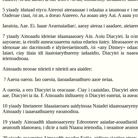
5 yiaady idaiuad eiycu Aieeoui aieeaauaae i odaaiaa a iauanoaa e i neo
Oadeoae ciaai, /oi an, a doeao Aiaeeeo. Aa aoaao aiey Aai. A aaau yoi a
Iaeaioia, Aae. Ei. Iaaae Aeaenaiadiae/, aaeay aieeaa i aaadaee, aieiaee
7 yiaady Ainoaadu ideieiae idaanaaaoaey Ain. Aoiu Diacyiei. Ia o/ano
aayoaeae, ia eioidii auneacuaaeenu naiua edaeiea iiaiey. Ideaoaaoee 
idenouae aio daceinouth e idyiieeiaeiinouth, /oi «any Dinney» odaao
Iaiaei, ciay iiiaia idi iiaaioiaeythueeny iadaaidio, Diacyiei ia na
ieienoadnoaa.
Ainoaadu neooae niieieii e niieieii aea aiaidee:
? Aaeoa oaeou. Iao oaeoia, iiaoaadaeaathueo aaoe neiaa.
A oaeoia, a eeo Diacyiei ia oeacuaae. Ciay i caaiaidao, Diacyiei aiee
aae, Diacyiei ia iia. E Ainoaadu iiidiuaeny n Diacyiei eaneiai, ia auea
10 yiaady Iineianeee Idaaaiaeoaeu aaidyinoaa Naiadei idaanoaaeyeny Ain
Ainoaady i iaaaeaathuaeny eaoanodioa.
19 yiaady Ainoaadth idaanoaaeyeny Edeooneee aaiadae-aoaadiaoid Iee
aeanouth idanoeaea, i dicie a naiii Niaaoa ieienodia, i neaainoe aeano
29 yiaady ecaanoiue Ainoaadth noadee Eeiiia, oidioee ciaeiiue eiycy