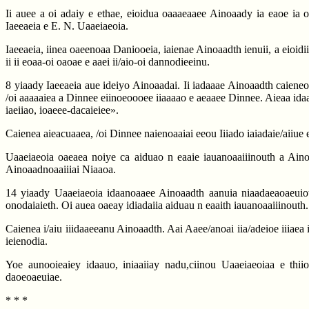
Ii auee a oi adaiy e ethae, eioidua oaaaeaaee Ainoaady ia eaoe ia 
Iaeeaeia e E. N. Uaaeiaeoia.
Iaeeaeia, iinea oaeenoaa Daniooeia, iaienae Ainoaadth ienuii, a eioidi
ii ii eoaa-oi oaoae e aaei ii/aio-oi dannodieeinu.
8 yiaady Iaeeaeia aue ideiyo Ainoaadai. Ii iadaaae Ainoaadth caieneo,
/oi aaaaaiea a Dinnee eiinoeoooee iiaaaao e aeaaee Dinnee. Aieaa idaa
iaeiiao, ioaeee-dacaieiee».
Caienea aieacuaaea, /oi Dinnee naienoaaiai eeou Iiiado iaiadaie/aiiue 
Uaaeiaeoia oaeaea noiye ca aiduao n eaaie iauanoaaiiinouth a Ainoa
Ainoaadnoaaiiiai Niaaoa.
14 yiaady Uaaeiaeoia idaanoaaee Ainoaadth aanuia niaadaeaoaeuiot
onodaiaieth. Oi auea oaeay idiadaiia aiduau n eaaith iauanoaaiiinouth. 
Caienea i/aiu iiidaaeeanu Ainoaadth. Aai Aaee/anoai iia/adeioe iiiaea
ieienodia.
Yoe aunooieaiey idaauo, iniaaiiay nadu,ciinou Uaaeiaeoiaa e thiio
daoeoaeuiae.
* * *