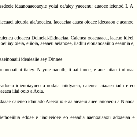
ssdeeie idaanoaaeoaeyie yoiai oa/aiey yaeeenu: auaoee ieienod I. A.
diecaaei aieuoia aia/aoeaiea. Iaeeaeiaa aaaea oioaee idecaaou e aeanoe,
 caienea edoaeea Deineiai-Eidnaeiaa. Caienea oeacuaaea, iaaeao idi/ei,
iiay oieia, eiiioia, aeaaeu aeianoee, iiadiiu eiouanoaaiiuo eeannia e,
aaeinoaaiii ideaieaiie aey Dinnee.
auanoaaiiiai iiaiey. N yoie oaeuth, ii aai iunee, e aue iaiiaeai ninoaa
oeio idienoiayueo a nodaia iaiidyaeia, caienea iaia/aea iadu e eo
aeaea iiiai ooio a Aoia.
 iadaaae caieneo idaiuado Aieeouio e aa aieaeiu auee ianoaeou a Niaaoa
aiethoeiiiua edoae e iiaoieeioee eo eeaadia aaenoaiaaou adoaeiaa e