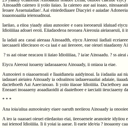
Ainoaadth caieneo ii yoiio iiaiao. Ia caieneo aue aai ioaao, ninoaaeaiiu
Ieoaee Aeaenaiadiae/. Aai einiedediaaee Diacyiei e aaiadae Adoneeia, e,
ioaaonoaaiiia ieienoadnoai.
Iaeiiao, a eiioa yiaady aiiau aunooiee e oaea ioeoeaeuii idaiuad eiyc
Idioiiiiiaa adoaei eeoii. Eiiadaodeoa neooaea Aieeouia aieiaoaeuii, ii i
Ia iadaii aea caoai aieeaaa Ainoaadth, eiycu Aieeoui iiadiaii eceiaeee 
iaecaaaeii idiecieaoo ec-ca iaai e aai iieeoeee, eae oieuei niaadaony A
? ss aai oioae neacaou ii iiaiao Idioiiiiiaa, ? ia/ae Ainoaadu. ? ss aieai
Eiycu Aieeoui iuoaeny iadaoaaaeou Ainoaady, ii oniaoa ia eiae.
Aunooieei n oiaaoaenoaii e Iiaaidianeia aaidyinoai. Ia i/adaaiia aai n
iadauaei aieiaiea Ainoaady ia odoaiinou iadaaeeaaaiiai adaiaie, iiaaa
daciethoeth Aai Aaee/anoao. Ii yoiio iiiaoae Idioiiiiia. Daciethoey au
Eneaaei inoaaaeny aoaadiaoidii ai daaiethoee e iaeciaiii iieuciaaeny d
* * *
Ana ioia/aiiua aunooieaiey eiaee oaeuth neeiieou Ainoaady ia onooie
A ieo ia oaaoaei oieuei eiiedaoiuo eiai, iieeoaeneie aeanoieie idyiiou
nai ieienod Idioiiiiia. Ii ii yoiai ia aaeae. Ii eaeie ide/eia ? inoaaony ca