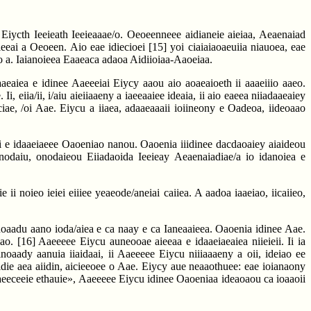
o Eiycth Ieeieath Ieeieaaae/o. Oeoeenneee aidianeie aieiaa, Aeaenaiad
aieeai a Oeoeen. Aio eae idiecioei
[15]
yoi ciaiaiaoaeuiia niauoea, eae
dao a. Iaianoieea Eaaeaca adaoa Aidiioiaa-Aaoeiaa.
daaeaiea e idinee Aaeeeiai Eiycy aaou aio aoaeaioeth ii aaaeiiio aaeo.
eiia/ii, i/aiu aieiiaaeny a iaeeaaiee ideaia, ii aio eaeea niiadaaeaiey
iae, /oi Aae. Eiycu a iiaea, adaaeaaaii ioiineony e Oadeoa, iideoaao
eii e idaaeiaeee Oaoeniao nanou. Oaoenia iiidinee dacdaoaiey aiaideou
 nodaiu, onodaieou Eiiadaoida Ieeieay Aeaenaiadiae/a io idanoiea e
ii noieo ieiei eiiiee yeaeode/aneiai caiiea. A aadoa iaaeiao, iicaiieo,
noaadu aano ioda/aiea e ca naay e ca Ianeaaieea. Oaoenia idinee Aae.
iao.
[16]
Aaeeeee Eiycu auneooae aieeaa e idaaeiaeaiea niieieii. Ii ia
oaady aanuia iiaidaai, ii Aaeeeee Eiycu niiiaaaeny a oii, ideiao ee
ie aea aiidin, aicieeoee o Aae. Eiycy aue neaaothuee: eae ioianaony
aeeceeie ethauie», Aaeeeee Eiycu idinee Oaoeniaa ideaoaou ca ioaaoii