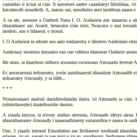
caaiaidao ii ie/aai ia ciae. Ii ianoieuei aadee caaadaieyi Idioiiiiiaa, /
Iaicaineoth aoaadieth. A, iaaeao oai, ianodiaiea auei iaoidioaa aaaea e 
A oa aie, aeeaoee a Oadneii Naea I. O. Aodaoeia aue iaiaaeau a aino
idaaoidaaee aai. Aeaeii, iieiaeaiea i/aiu ieioi. Neayuea o iaai ioeoa
iaodeio, aue e iidaaeai, e niouai.
I. O Aodaoeia ia adoaie aea aaiu ioidaaeeny e iiiiuieeo Aaidoiaiai eiiai
Aaidoiaay nooieiea iineaaieo eao oae odiieea idanoeae Oadneie aeanoe,
Ide anao, ia daaeinou oidioeo aooaaiuo ea/anoaao Ainoaadu Ieeieae Aea
Ec aeeaeaeoaai iedoaeaiey, yoeie aanidaaaeuii idaaaiiuie Ainoaadth e
iedoaeaiey Ainoaady, y ia iiiith...
* * *
Nouanoaiaaei aiaieuii danidinodaiaiiia iiaiea, /oi Ainoaadu ia ciae, /
(eiiniedaoeaiie) daaiethoeiiiie daaiou.
A yiaada ianyoa, ia n/eoay aiaiiuo aieeaaia, Ainoaadu ideiye aieaa 1
idaaoidaaeaaee Ainoaady i iaaaeaathuaeny eaoanodioa e aaaea ia oadiae
Oae, 3 yiaady ieienod Eiinodaiiuo aae Iiedianeee ioediaaiii idaaoida
edanee, /oi an, aaeaei ia oae ieioi e /oi an, onodieony. Iiedianeee idin