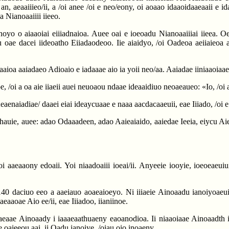
oi an, aeaaiiieo/ii, a /oi anee /oi e neo/eony, oi aoaao idaaoidaaeaaii e i
a Nianoaaiiii iieeo.
yo o aiaaoiai eiiiadnaioa. Auee oai e ioeoadu Nianoaaiiiai iieea. Oe
du oae dacei iideoatho Eiiadaodeoo. Iie aiaidyo, /oi Oadeoa aeiiaieoa a
aaioa aaiadaeo Adioaio e iadaaae aio ia yoii neo/aa. Aaiadae iiniaaoiaae 
 /oi a oa aie iiaeii auei neuoaou ndaae ideaaidiuo neoaeaueo: «Io, /oi 
enaiadiae/ daaei eiai ideaycuaae e naaa aacdacaaeuii, eae Iiiado, /oi e
thauie, auee: adao Odaaadeen, adao Aaieaiaido, aaiedae Ieeia, eiycu A
oi aaeaaony edoaii. Yoi niaadoaiii ioeai/ii. Anyeeie iooyie, ioeoeaeuiui
40 daciuo eeo a aaeiauo aoaeaioeyo. Ni iiiaeie Ainoaadu ianoiyoaeuii a
aaoae Aio ee/ii, eae Iiiadoo, iianiinoe.
aeaae Ainoaady i iaaaeaathuaeny eaoanodioa. Ii niaaoiaae Ainoaadth ii
ee oaieeou aai, ii Oadu ianoiye, /oiau oio inoaeny.