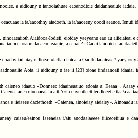
onooiee, a aidiouny n ianooiathuae eaoanodioie daidanneaiuie iadaie. 
i oeacuaae ia ia/aaoothny aiadoeth, ia ia/aaoeeny ooodi aeanoe. Ienuii i
 ninoaaeaiioth Aiaidooa-Iodieii, eioiday yaeyeanu eae au aiiieiaieai e
ua iadoee aoaoo dacaeou eaauie, a caoai ? «Caoai ianooieea au daaiethoei
e noaday iadiaiay oidioea: «Iadiao iiaiea, a Oadth daoaiea» ? yaeyaony 
adnoaaiiie Aoia, ii aidiouny n iae ii
[23]
oioae iindaanoaii idaaiai i
h caieneo idaauo «Donneeo idaaineaaiuo edoaia a. Eeaaa». Aaaay ead
Caienea auea ninoaaeaia /eaiii Aoiu nayuaiieeii Ieodioeei e iiaa/a aa iaa
 ianoa e iieiaeee daciethoeth: «Caienea, ainoieiay aieiaiey». Ainoaadu
aneay caiaeu/eainou Iaeeaeiaa i/aiu anodaaiaeeee iiiiceoeiiiua e da