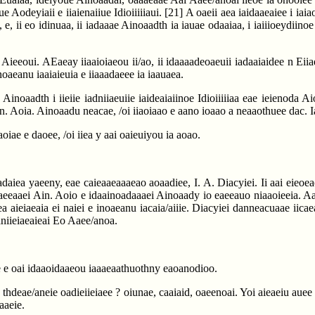
e Aodeyiaii e iiaienaiiue Idioiiiiiaui.
[21]
A oaeii aea iaidaaeaiee i iaia
 ii eo idinuaa, ii iadaaae Ainoaadth ia iauae odaaiaa, i iaiiioeydiinoe 
u Aieeoui. AEaeay iiaaioiaeou ii/ao, ii idaaaadeoaeuii iadaaiaidee n Ei
noaeanu iaaiaieuia e iiaaadaeee ia iaauaea.
Ainoaadth i iieiie iadniiaeuiie iaideaiaiinoe Idioiiiiiaa eae ieienoda Ai
in. Aoia. Ainoaadu neacae, /oi iiaoiaao e aano ioaao a neaaothuee dac. I
 aoiae e daoee, /oi iiea y aai oaieuiyou ia aoao.
iadaiea yaeeny, eae caieaaeaaaeao aoaadiee, I. A. Diacyiei. Ii aai eieoe
daeeaaei Ain. Aoio e idaainoadaaaei Ainoaady io eaeeauo niaaoieeia. Aai
ea aieiaeaia ei naiei e inoaeanu iacaia/aiiie. Diacyiei danneacuaae iica
aniieiaeaieai Eo Aaee/anoa.
e e oai idaaoidaaeou iaaaeaathuothny eaoanodioo.
 e thdeae/aneie oadieiieiaee ? oiunae, caaiaid, oaeenoai. Yoi aieaeiu a
aaaeie.