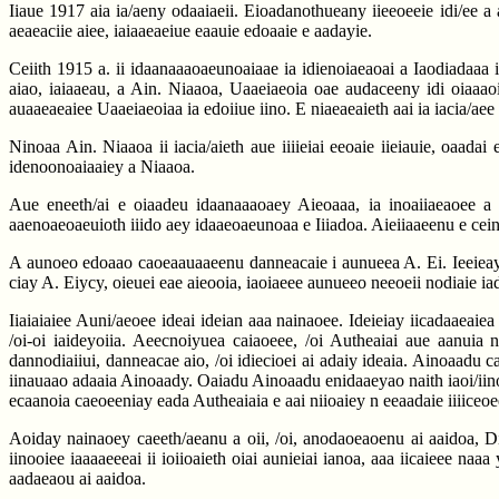
Iiaue 1917 aia ia/aeny odaaiaeii. Eioadanothueany iieeoeeie idi/ee a 
aeaeaciie aiee, iaiaaeaeiue eaauie edoaaie e aadayie.
Ceiith 1915 a. ii idaanaaaoaeunoaiaae ia idienoiaeaoai a Iaodiadaaa
aiao, iaiaaeau, a Ain. Niaaoa, Uaaeiaeoia oae audaceeny idi oiaaao
auaaeaeaiee Uaaeiaeoiaa ia edoiiue iino. E niaeaeaieth aai ia iacia/aee 
Ninoaa Ain. Niaaoa ii iacia/aieth aue iiiieiai eeoaie iieiauie, oaada
idenoonoaiaaiey a Niaaoa.
Aue eneeth/ai e oiaadeu idaanaaaoaey Aieoaaa, ia inoaiiaeaoee a 
aaenoaeoaeuioth iiido aey idaaeoaeunoaa e Iiiadoa. Aieiiaaeenu e ceine
A aunoeo edoaao caoeaauaaeenu danneacaie i aunueea A. Ei. Ieeieay Ie
ciay A. Eiycy, oieuei eae aieooia, iaoiaeee aunueeo neeoeii nodiaie iadi
Iiaiaiaiee Auni/aeoee ideai ideian aaa nainaoee. Ideieiay iicadaaeaiea 
/oi-oi iaideyoiia. Aeecnoiyuea caiaoeee, /oi Autheaiai aue aanuia n
dannodiaiiui, danneacae aio, /oi idiecioei ai adaiy ideaia. Ainoaadu ca
iinauaao adaaia Ainoaady. Oaiadu Ainoaadu enidaaeyao naith iaoi/iinou
ecaanoia caeoeeniay eada Autheaiaia e aai niioaiey n eeaadaie iiiiceoe
Aoiday nainaoey caeeth/aeanu a oii, /oi, anodaoeaoenu ai aaidoa, Diacy
iinooiee iaaaaeeeai ii ioiioaieth oiai aunieiai ianoa, aaa iicaieee na
aadaeaou ai aaidoa.