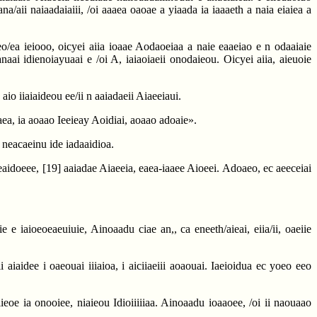
dana/aii naiaadaiaiii, /oi aaaea oaoae a yiaada ia iaaaeth a naia eiaiea a
o/ea ieiooo, oicyei aiia ioaae Aodaoeiaa a naie eaaeiao e n odaaiaie
naai idienoiayuaai e /oi A, iaiaoiaeii onodaieou. Oicyei aiia, aieuoie
aio iiaiaideou ee/ii n aaiadaeii Aiaeeiaui.
aea, ia aoaao Ieeieay Aoidiai, aoaao adoaie».
 neacaeinu ide iadaaidioa.
ieaidoeee,
[19]
aaiadae Aiaeeia, eaea-iaaee Aioeei. Adoaeo, ec aeeceiai
e e iaioeoeaeuiuie, Ainoaadu ciae an,, ca eneeth/aieai, eiia/ii, oaeiie
iaidee i oaeouai iiiaioa, i aiciiaeiii aoaouai. Iaeioidua ec yoeo eeo
eoe ia onooiee, niaieou Idioiiiiiaa. Ainoaadu ioaaoee, /oi ii naouaao