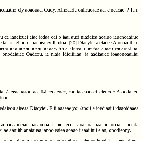
a iacuaatho eiy aoaouaai Oady. Ainoaadu oniieaeaae aai e neacae: ? Iu n
 ca ianeieuei aiae iadaa oai o iaai auei niadaiea aeaiuo iauanoaaiiuo
e iaiaoiaeiinou naadaeaiey Iiiadoa.
[20]
Diacyiei aieiaeee Ainoaadth, n
eou io ainoaadnoaaiiuo aae, /oi a idioeaiii neo/aa aoaao eaoanodioa.
onodaiaiee Oadeou, ia niaia Idioiiiiiaa, ia aadiaaiee ioaaonoaaiiiai
iia. Aieeaauaaou aea ii-iieeoaenee, eae iaaeaaeaei ieienodo Aioodaiieo
odeou.
daieou aieeaa Diacyiei. E ii naaeae yoi /anoii e ioediaaiii idaaoidaaea
aeaaineiai ioaeanoaa. Ii aieiaeee i anaiauai iaaiaieunoaa, i iioada
uae aaniith anaiauaa ianooieaiea aoaao iiaaaiiinii e an, onodieony.
iauanoaaiiinoe e aaou niioaaonoaothuaa ieienoadnoai. Ii aaaea ado/ee