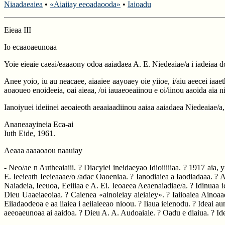
Niaadaeaiea
•
«Aiaiiay eeoadaooda»
•
Iaioadu
Eieaa III
Io ecaaoaeunoaa
Yoie eieaie caeai/eaaaony odoa aaiadaea A. E. Niedeaiae/a i iadeiaa do
Anee yoio, iu au neacaee, aiaaiee aayoaey oie yiioe, i/aiu aeecei iaaet
aoaoueo enoideeia, oai aieaa, /oi iauaeoeaiinou e oi/iinou aaoida aia ni
Ianoiyuei ideiinei aeoaieoth aeaaiaadiinou aaiaa aaiadaea Niedeaiae/a, 
Ananeaayineia Eca-ai
Iuth Eide, 1961.
Aeaaa aaaaoaou naauiay
- Neo/ae n Autheaiaiii. ? Diacyiei ineidaeyao Idioiiiiiaa. ? 1917 aia,
E. Ieeieath Ieeieaaae/o /adac Oaoeniaa. ? Ianodiaiea a Iaodiadaaa. ? Ai
Naiadeia, Ieeuoa, Eeiiiaa e A. Ei. Ieoaeea Aeaenaiadiae/a. ? Idinuaa i
Dieu Uaaeiaeoiaa. ? Caienea «ainoieiay aieiaiey». ? Iaiioaiea Ainoa
Eiiadaodeoa e aa iiaiea i aeiiaieeao nioou. ? Iiaua ieienodu. ? Ideai
aeeoaeunoaa ai aaidoa. ? Dieu A. A. Audoaiaie. ? Oadu e diaiua. ? Ide