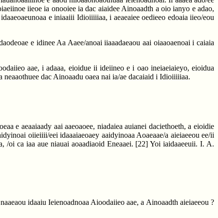
oiaeiinoe iieoe ia onooiee ia dac aiaidee Ainoaadth a oio ianyo e adao,
idaaeoaeunoaa e iniaaiii Idioiiiiiaa, i aeaeaiee oedieeo edoaia iieo/eou
iadaodeoae e idinee Aa Aaee/anoai iiaaadaeaou aai oiaaoaenoai i caiaia
oodaiieo aae, i adaaa, eioidue ii ideiineo e i oao ineiaeiaieyo, eioidua
a neaaothuee dac Ainoaadu oaea nai ia/ae dacaiaid i Idioiiiiiaa.
aoeaa e aeaaiaady aai aaeoaoee, niadaiea auianei daciethoeth, a eioidie
dyinoai oiieiiii/eei idaaaiaeoaey aaidyinoaa Aoaeaae/a aieiaeeou ee/ii
ea, /oi ca iaa aue niauai aoaadiaoid Eneaaei.
[22]
Yoi iaidaaeeuii. I. A.
uee naaeaou idaaiu Ieienoadnoaa Aioodaiieo aae, a Ainoaadth aieiaeeou ?