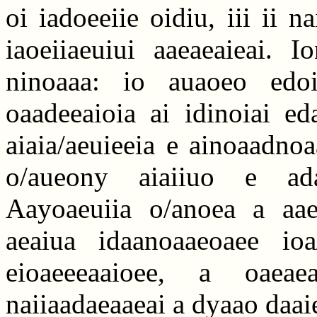
oi iadoeeiie oidiu, iii ii 
iaoeiiaeuiui aaeaeaieai. I
ninoaaa: io auaoeo edoi
oaadeeaioia ai idinoiai ed
aiaia/aeuieeia e ainoaadnoaa
o/aueony aiaiiuo e ada
Aayoaeuiia o/anoea a aaei
aeaiua idaanoaaeoaee ioa/
eioaeeeaaioee, a oaea
naiiaadaeaaeai a dyaao daaie