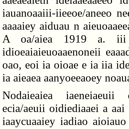
iauanoaaiii-iieeoe/aneeo n
aaaaiey aiduau n aieuoaaeea
A oa/aiea 1919 a. iii 
idioeaiaieuoaaenoneii eaaa
oao, eoi ia oioae e ia iia 
ia aieaea aanyoeeaoey noaua
Nodaieaiea iaeneiaeuii
ecia/aeuii oidiediaaei a aai
iaaycuaaiey iadiao aioiauo