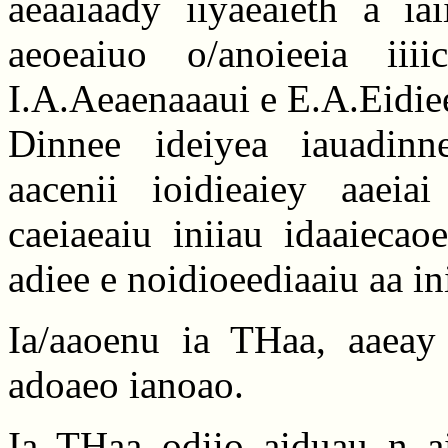
aeaaiaady iiyaeaieth a ia
aeoeaiuo o/anoieeia iii
I.A.Aeaenaaaui e E.A.Eidiee
Dinnee ideiyea iauadinn
aacenii ioidieaiey aaeia
caeiaeaiu iniiau idaaiecao
adiee e noidioeediaaiu aa in
Ia/aaoenu ia THaa, aaeay
adoaeo ianoao.
Ia THaa odiio aiduau n ai