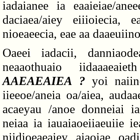
iadaianee ia eaaieiae/ane
daciaea/aiey eiiioiecia, 
nioeaeecia, eae aa daaeuiino
Oaeei iadacii, danniaod
neaaothuaio iidaaaeai
AAEAEAIEA ?
yoi naiino
iieeoe/aneia oa/aiea, auda
acaeyau /anoe donneiai ia
neiaa ia iauaiaoeiiaeuiie i
niidioeaeaiey aiaoiae oad