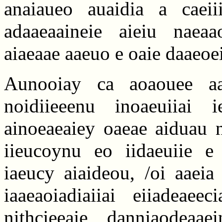
anaiaueo auaidia a caeiii
adaaeaaineie aieiu naea
aiaeaae aaeuo e oaie daaeoe
Aunooiay ca aoaouee aai
noidiieeenu inoaeuiiai 
ainoeaeaiey oaeae aiduau n
iieucoynu eo iidaeuiie e i
iaeucy aiaideou, /oi aaeia
iaaeaoiadiaiiai eiiadeaee
nithcieeaie danniaodeaa