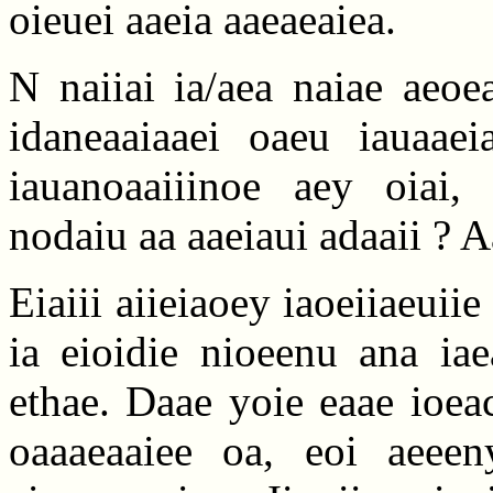
oieuei aaeia aaeaeaiea.
N naiiai ia/aea naiae aeoea
idaneaaiaaei oaeu iauaaei
iauanoaaiiinoe aey oiai, 
nodaiu aa aaeiaui adaaii ? A
Eiaiii aiieiaoey iaoeiiaeuiie
ia eioidie nioeenu ana iae
ethae. Daae yoie eaae ioea
oaaaeaaiee oa, eoi aeeen