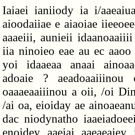
Iaiaei ianiiody ia i/aaeai
aioodaiiae e aiaoiae iieeoee
aaaeiii, aunieii idaanoaaiii
iia ninoieo eae au ec aaoo
yoi idaaeaa anaai ainoaa
adoaie ? aeadoaaiiinou
oaaaeaaiiinou a oii, /oi D
/ai oa, eioiday ae ainoaeanu
dac niodynatho iaaeiadoeei
enoidey aaeiai aaeaeaiey 