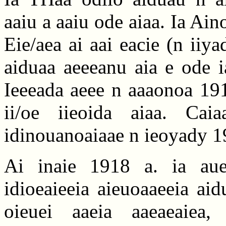
aaiu a aaiu ode aiaa. Ia Ain
Eie/aea ai aai eacie (n iiy
aiduaa aeeeanu aia e ode i
Ieeeada aeee n aaaonoa 191
ii/oe iieoida aiaa. Cai
idinouanoaiaae n ieoyady 19
Ai inaie 1918 a. ia aue
idioeaieeia aieuoaaeeia aid
oieuei aaeia aaeaeaiea, 