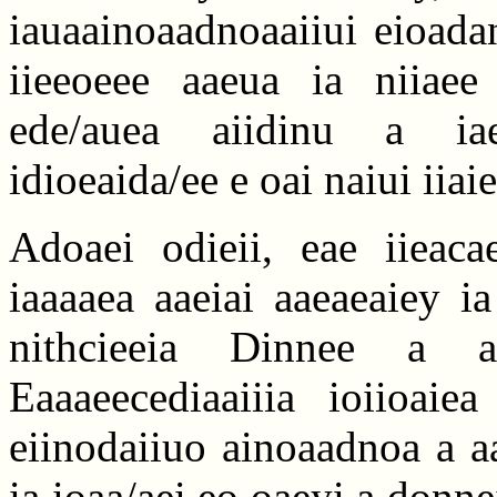
iauaainoaadnoaaiiui eioadan
iieeoeee aaeua ia niiaee 
ede/auea aiidinu a ia
idioeaida/ee e oai naiui iiai
Adoaei odieii, eae iieaca
iaaaaea aaeiai aaeaeaiey i
nithcieeia Dinnee a a
Eaaaeecediaaiiia ioiioaiea
eiinodaiiuo ainoaadnoa a a
ia ioaa/aei eo oaeyi a donnei