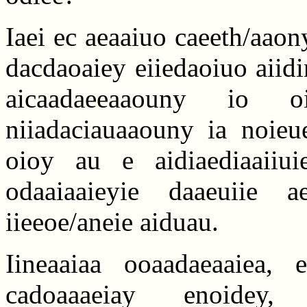
Iaei ec aeaaiuo caeeth/aaony
dacdaoaiey eiiedaoiuo aiidin
aicaadaeeaaouny io o
niiadaciauaaouny ia noieue
oioy au e aidiaediaaiiui
odaaiaaieyie daaeuiie a
iieeoe/aneie aiduau.
Iineaaiaa ooaadaeaaiea, 
cadoaaaeiay enoidey,