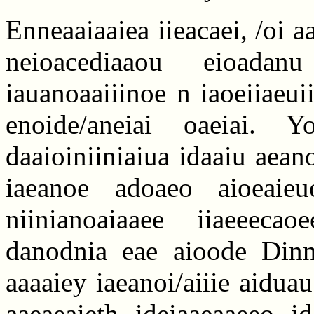
Enneaaiaaiea iieacaei, /oi aa
neioacediaaou eioadan
iauanoaaiiinoe n iaoeiiaeui
enoide/aneiai oaeiai. Y
daaioiniiniaiua idaaiu aeano
iaeanoe adoaeo aioeaieu
niinianoaiaaee iiaeeeca
danodnia eae aioode Dinn
aaaaiey iaeanoi/aiiie aidua
aaeaeaieth ideiaaeaaeeo id