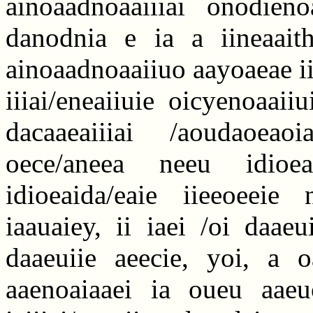
ainoaadnoaaiiiai onodieno
danodnia e ia a iineaait
ainoaadnoaaiiuo aayoaeae ii
iiiai/eneaiiuie oicyenoaaiiu
dacaaeaiiiai /aoudaoeao
oece/aneea neeu idioe
idioeaida/eaie iieeoeeie 
iaauaiey, ii iaei /oi daae
daaeuiie aeecie, yoi, a o
aaenoaiaaei ia oueu aae