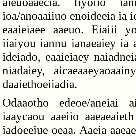
aieuoaaecia. Iiyoiio ia
ioa/anoaaiiuo enoideeia ia i
eaaieiaee aaeuo. Eiaiii yo
iiaiyou iannu ianaeaiey ia 
ideiado, eaaieiaey naiadnei
niadaiey, aicaeaaeyaoaain
daaiethoeiiadia.
Odaaotho edeoe/aneiai a
iaaycaou aaeiio aaeaeaieth
iadoeeiue oeaa. Aaeia aaeaea