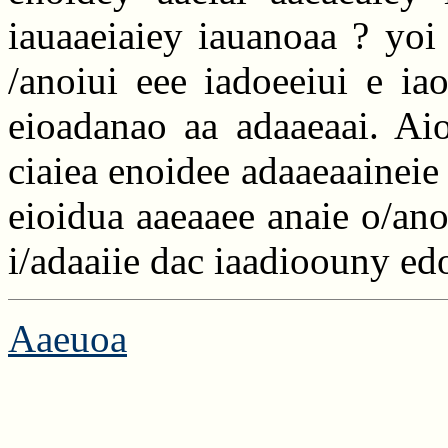
iauaaeiaiey iauanoaa ? yoi 
/anoiui eee iadoeeiui e iao
eioadanao aa adaaeaai. Aio 
ciaiea enoidee adaaeaaineie 
eioidua aaeaaee anaie o/anoa
i/adaaiie dac iaadioouny edo
Aaeuoa