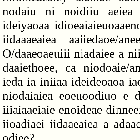
nodaiu ni noidiiu aeiea
ideiyaoaa idioeaiaieuoaaen
iidaaaeaiea aaiiedaoe/a
O/daaeoaeuiii niadaiee a n
daaiethoee, ca niodoaie/a
ieda ia iniiaa ideideoaoa i
niodaiaiea eoeuoodiuo e da
iiiaiaaeiaie enoideae dinnee
iioadiaei iidaaeaiea a adaae
odiee?