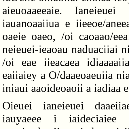
aieuoaaeeaie. Ianeieuei
iauanoaaiiua e iieeoe/ane
oaeie oaeo, /oi caoaao/eea
neieuei-ieaoau naduaciiai ni
/oi eae iieacaea idiaaaai
eaiiaiey a O/daaeoaeuiia ni
iniaui aaoideoaoii a iadiaa 
Oieuei ianeieuei daaeii
iauyaeee i iaideciaiee a