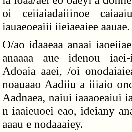
oi ceiiaiadaiiinoe caiaa
iauaeoeaiii iieiaeaiee aauae.
O/ao idaaeaa anaai iaoeiiae
anaaaa aue idenou iaei-i
Adoaia aaei, /oi onodaiaie
noauaao Aadiiu a iiiaio onoa
Aadnaea, naiui iaaaoeaiui 
n iaaieuoei eao, ideiany ana
aaau e nodaaaiey.