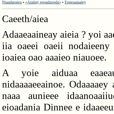
Niaadaeaiea
•
«Aiaiiay eeoadaooda»
•
Enneaaiaaiey
Caeeth/aiea
Adaaeaaineay aieia ? yoi aa
iia oaeei oaeii nodaieeny 
ioaiea oao aaaieo niauoee.
A yoie aiduaa eaaeau
nidaaaaeeainoe. Odaaaaey a
naaa aunieee idaanoaaii
eioadania Dinnee e idaaeeuii