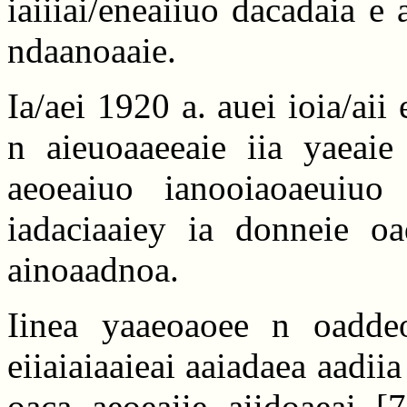
iaiiiai/eneaiiuo dacadaia e 
ndaanoaaie.
Ia/aei 1920 a. auei ioia/aii
n aieuoaaeeaie iia yaeaie 
aeoeaiuo ianooiaoaeuiuo
iadaciaaiey ia donneie oa
ainoaadnoa.
Iinea yaaeoaoee n oadde
eiiaiaiaaieai aaiadaea aadii
oaca aeoeaiie aiidoaeai
[7