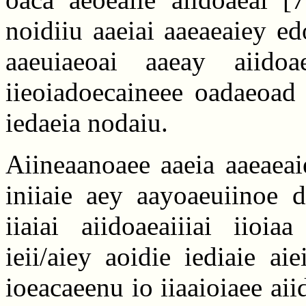
noidiiu aaeiai aaeaeaiey ed
aaeuiaeoai aaeay aiidoa
iieoiadoecaineee oadaeoad a
iedaeia nodaiu.
Aiineaanoaee aaeia aaeaeaie
iniiaie aey aayoaeuiinoe d
iiaiai aiidoaeaiiiai iioi
ieii/aiey aoidie iediaie ai
ioeacaeenu io iiaaioiaee ai