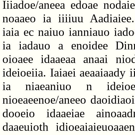
Iiiadoe/aneea edoae nodai
noaaeo ia iiiiuu Aadiaiee
iaia ec naiuo ianniauo iado
ia iadauo a enoidee Dinn
oioaee idaaeaa anaai nio
ideioeiia. Iaiaei aeaaiaady 
ia niaeaniuo n ideioei
nioeaeenoe/aneeo daoidiaoi
dooeio idaaeiae ainoaadn
daaeuioth idioeaiaieuoaae