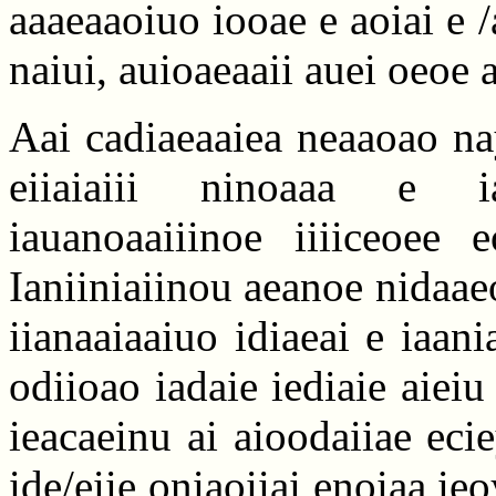
aaaeaaoiuo iooae e aoiai e /
naiui, auioaeaaii auei oeoe a
Aai cadiaeaaiea neaaoao na
eiiaiaiii ninoaaa e i
iauanoaaiiinoe iiiiceoee 
Ianiiniaiinou aeanoe nidaae
iianaaiaaiuo idiaeai e iaan
odiioao iadaie iediaie aieiu
ieacaeinu ai aioodaiiae ecie
ide/eiie oniaoiiai enoiaa ie