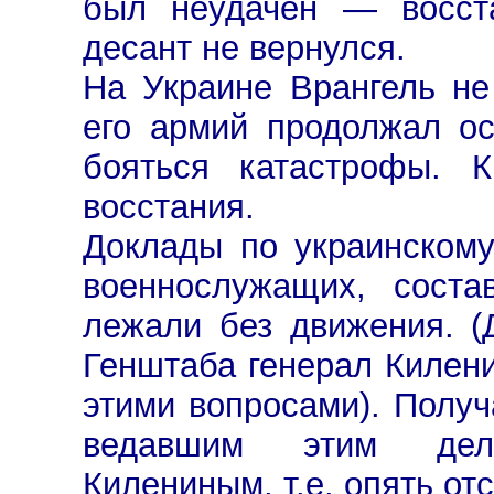
был неудачен — восст
десант не вернулся.
На Украине Врангель не
его армий продолжал ос
бояться катастрофы. К
восстания.
Доклады по украинском
военнослужащих, соста
лежали без движения. (
Генштаба генерал Килени
этими вопросами). Полу
ведавшим этим дел
Килениным, т.е. опять от