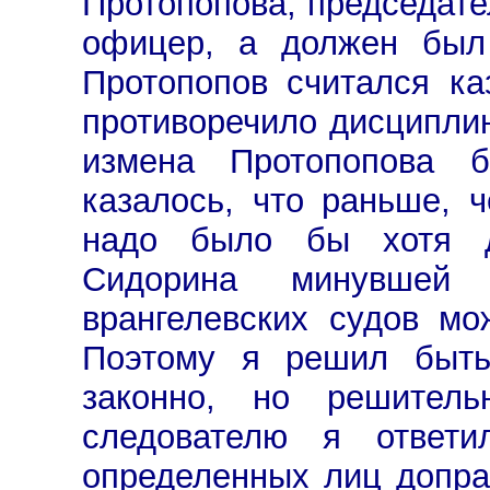
Протопопова, председате
офицер, а должен был
Протопопов считался ка
противоречило дисциплин
измена Протопопова б
казалось, что раньше, ч
надо было бы хотя д
Сидорина минувшей
врангелевских судов мо
Поэтому я решил быть 
законно, но решител
следователю я ответи
определенных лиц допра