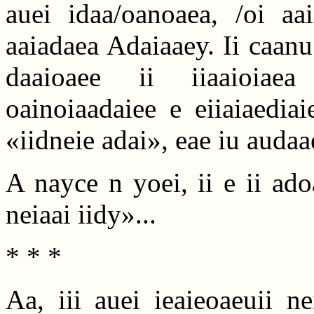
auei idaa/oanoaea, /oi aai
aaiadaea Adaiaaey. Ii caanu
daaioaee ii iiaaioiaea 
oainoiaadaiee e eiiaiaedia
«iidneie adai», eae iu auda
A nayce n yoei, ii e ii ado
neiaai iidy»...
* * *
Aa, iii auei ieaieoaeuii ne