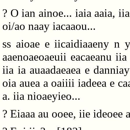
? O ian ainoe... iaia aaia, iia
oi/ao naay iacaaou...
ss aioae e iicaidiaaeny n y
aaenoaeoaeuii eacaeanu iia i
iia ia auaadaeaea e dannia
oia auea a oaiiii iadeea e ca
a. iia nioaeyieo...
? Eiaaa au ooee, iie ideoee a