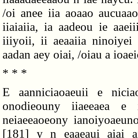
/oi anee iia aoaao aucuaao
iiaiaiia, ia aadeou ie aaei
iiiyoii, ii aeaaiia ninoiyei
aadan aey oiai, /oiau a ioae
* * *
E aanniciaoaeuii e nici
onodieouny iiaeeaea e i
neiaeeaoeony ianoiyoaeunoa
[181]
y n eaaeaui aiai ai