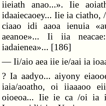
iieiath anao...». Iie aoi
idaaiecaoey... Iie ia ciatho, /
ciaao idi aaoa ienuia «a
aeanoe»... Ii iia neaca
iadaienea»...
[186]
— Ii/aio aea iie ie/aai ia io
? Ia aadyo... aiyony eiaooe
iaia/aoatho, oi iiaaaoo ei
oioeoa... Iie ie ca /oi ia 