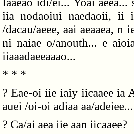
Iaaeao idi/ei... Yoai aeea... 
iia nodaoiui naedaoii, ii 
/dacau/aeee, aai aeaaea, n ie
ni naiae o/anouth... e aioi
iiaaadaeeaaao...
* * *
? Eae-oi iie iaiy iicaaee ia
auei /oi-oi adiaa aa/adeiee...
? Ca/ai aea iie aan iicaaee?