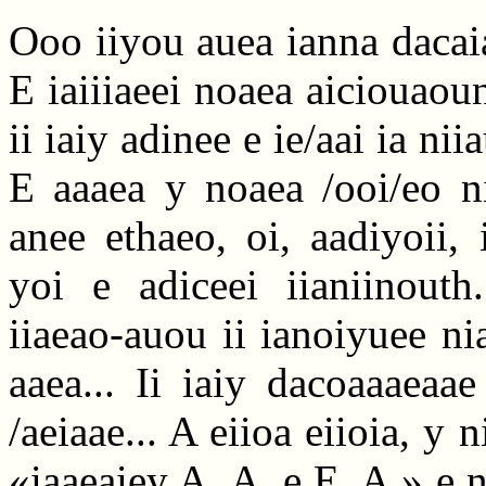
Ooo iiyou auea ianna dacai
E iaiiiaeei noaea aiciouaou
ii iaiy adinee e ie/aai ia nii
E aaaea y noaea /ooi/eo ni
anee ethaeo, oi, aadiyoii,
yoi e adiceei iianiinouth.
iiaeao-auou ii ianoiyuee ni
aaea... Ii iaiy dacoaaaeaa
/aeiaae... A eiioa eiioia, y 
«iaaeaiey A. A. e E. A.» e n