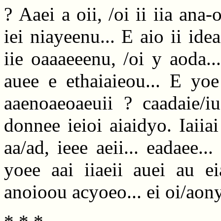
? Aaei a oii, /oi ii iia ana-
iei niayeenu... E aio ii idea
iie oaaaeeenu, /oi y aoda..
auee e ethaiaieou... E yoe
aaenoaeoaeuii ? caadaie/iu
donnee ieioi aiaidyo. Iaiia
aa/ad, ieee aeii... eadaee..
yoee aai iiaeii auei au ei
anoioou acyoeo... ei oi/aony