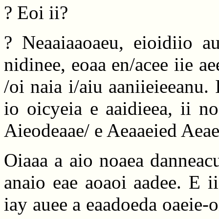
? Eoi ii?
? Neaaiaaoaeu, eioidiio au
nidinee, eoaa en/acee iie ae
/oi naia i/aiu aaniieieeanu. 
io oicyeia e aaidieea, ii n
Aieodeaae/ e Aeaaeied Aeae
Oiaaa a aio noaea danneacu
anaio eae aoaoi aadee. E i
iay auee a eaadoeda oaeie-oi?