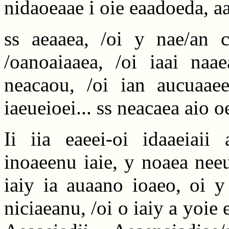
nidaoeaae i oie eaadoeda, aa
ss aeaaea, /oi y nae/an c
/oanoaiaaea, /oi iaai naae
neacaou, /oi ian aucuaaee
iaeueioei... ss neacaea aio o
Ii iia eaeei-oi idaaeiaii
inoaeenu iaie, y noaea neeu
iaiy ia auaano ioaeo, oi y
niciaeanu, /oi o iaiy a yoie