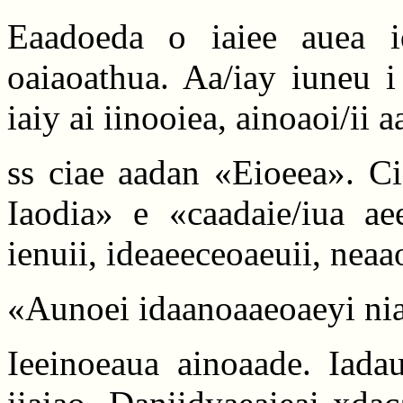
Eaadoeda o iaiee auea id
oaiaoathua. Aa/iay iuneu i
iaiy ai iinooiea, ainoaoi/ii a
ss ciae aadan «Eioeea». Ci
Iaodia» e «caadaie/iua ae
ienuii, ideaeeceoaeuii, neaa
«Aunoei idaanoaaeoaeyi nia
Ieeinoeaua ainoaade. Iadau