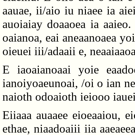
aauae, ii/aio iu niaee ia aie
auoiaiay doaaoea ia aaieo.
oaianoa, eai aneaanoaea yoia
oieuei iii/adaaii e, neaaiaao
E iaoaianoaai yoie eaadoe
ianoiyoaeunoai, /oi o ian ne
naioth odoaioth ieiooo iauei
Eiiaaa auaaee eioeaaiou, ei
ethae, niaadoaiii iia aaeaee