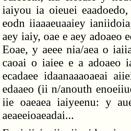
iaiyou ia oieuei eaadoedo, 
eodn iiaaaeuaaiey ianiidoia
aey iaiy, oae e aey adoaeo 
Eoae, y aeee nia/aea o iaiia
caoai o iaiee e a adoaeo i
ecadaee idaanaaaoaeai aiie
edaaeo (ii n/anouth enoeiiu
iie oaeaea iaiyeenu: y aue
aeaeeioaeadai...