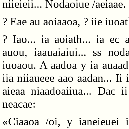
niieieii... Nodaoiue /aeiaae.
? Eae au aoiaaoa, ? iie iuoat
? Iao... ia aoiath... ia ec 
auou, iaauaiaiui... ss nod
iuoaou. A aadoa y ia auaada
iia niiaueee aao aadan... Ii 
aieaa niaadoaiiua... Dac 
neacae:
«Ciaaoa /oi, y ianeieuei 