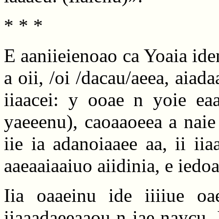
* * *
E aaniieienoao ca Yoaia id
a oii, /oi /dacau/aeea, aiad
iiaacei: y ooae n yoie eaa
yaeeenu), caoaaoeea a naie
iie ia adanoiaaee aa, ii iia
aaeaaiaaiuo aiidinia, e iedo
Iia oaaeinu ide iiiiue oa
iiaaadaeeaaou n iae naycu. I