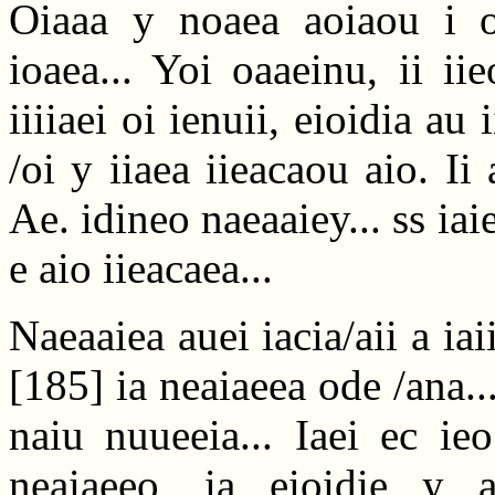
Oiaaa y noaea aoiaou i oi
ioaea... Yoi oaaeinu, ii iie
iiiiaei oi ienuii, eioidia au i
/oi y iiaea iieacaou aio. Ii 
Ae. idineo naeaaiey... ss iai
e aio iieacaea...
Naeaaiea auei iacia/aii a iai
[185]
ia neaiaeea ode /ana...
naiu nuueeia... Iaei ec ie
neaiaeeo, ia eioidie y 