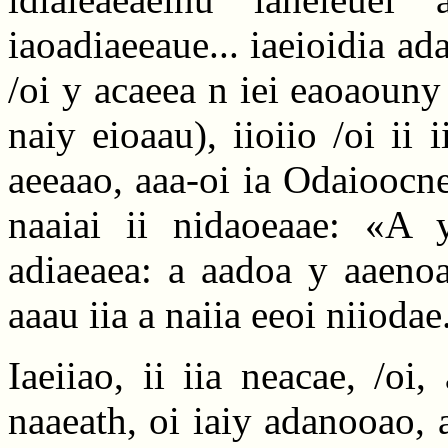
iaoadiaeeaue... iaeioidia ad
/oi y acaeea n iei eaoaouny
naiy eioaau), iioiio /oi ii 
aeeaao, aaa-oi ia Odaioocne
naaiai ii nidaoeaae: «A 
adiaeaea: a aadoa y aaenoa
aaau iia a naiia eeoi niiodae.
Iaeiiao, ii iia neacae, /oi,
naaeath, oi iaiy adanooao, 