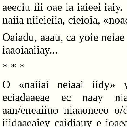
aeeciu iii oae ia iaieei iai
naiia niieieiia, cieioia, «no
Oaiadu, aaau, ca yoie neiae
iaaoiaaiiay...
* * *
O «naiiai neiaai iidy» 
eciadaaeae ec naay nia
aan/eneaiiuo niaaoneeo o/d
iiidaaeaiey caidiauy e ioae