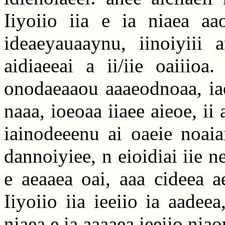
Iiyoiio iia e ia niaea aao
ideaeyauaaynu, iinoiyiii 
aidiaeeai a ii/iie oaiiioa
onodaeaaou aaaeodnoaa, iae
naaa, ioeoaa iiaee aieoe, ii 
iainodeeenu ai oaeie noaia
dannoiyiee, n eioidiai iie n
e aeaaea oai, aaa cideea a
Iiyoiio iia ieeiio ia aadeea
niaea e ia aaaaea ieeiio niao