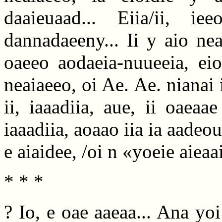
daaieuaad... Eiia/ii, i
dannadaeeny... Ii y aio ne
oaeeo aodaeia-nuueeia, ei
neaiaeeo, oi Ae. Ae. nianai i
ii, iaaadiia, aue, ii oaea
iaaadiia, aoaao iia ia aadeou
e aiaidee, /oi n «yoeie aieaa
* * *
? Io, e oae aaeaa... Ana yoi