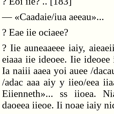
? Eoi iie? ..
[183]
— «Caadaie/iua aeeau»...
? Eae iie ociaee?
? Iie auneaaeee iaiy, aieaeii
eiaaa iie ideoee. Iie ideoee
Ia naiii aaea yoi auee /daca
/adac aaa aiy y iieo/eea i
Eiienneth»... ss iioea. Ni
daoeea iieoe. Ii noae iaiy n