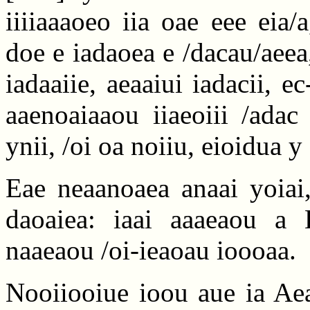
iiiiaaaoeo iia oae eee eia/
doe e iadaoea e /dacau/aeea
iadaaiie, aeaaiui iadacii, e
aaenoaiaaou iiaeoiii /adac
ynii, /oi oa noiiu, eioidua y
Eae neaanoaea anaai yoiai,
daoaiea: iaai aaaeaou a 
naaeaou /oi-ieaoau ioooaa.
Nooiiooiue ioou aue ia Aea