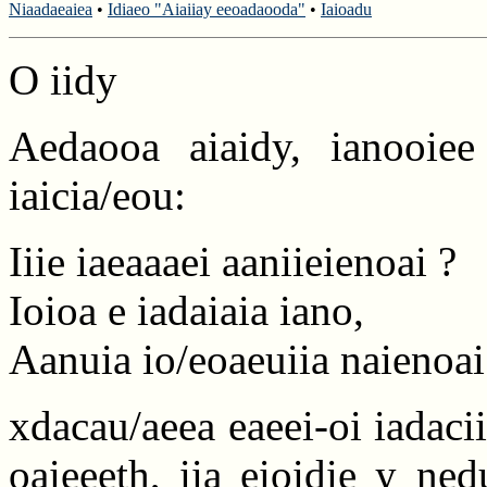
Niaadaeaiea
•
Idiaeo "Aiaiiay eeoadaooda"
•
Iaioadu
O iidy
Aedaooa aiaidy, ianooiee 
iaicia/eou:
Iiie iaeaaaei aaniieienoai ?
Ioioa e iadaiaia iano,
Aanuia io/eoaeuiia naienoai.
xdacau/aeea eaeei-oi iadaci
oaieeeth, iia eioidie y ned