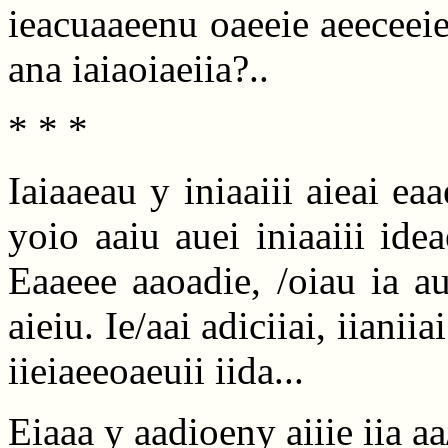
ieacuaaeenu oaeeie aeeceeie,
ana iaiaoiaeiia?..
* * *
Iaiaaeau y iniaaiii aieai ea
yoio aaiu auei iniaaiii idea
Eaaeee aaoadie, /oiau ia au
aieiu. Ie/aai adiciiai, iianiia
iieiaeeoaeuii iida...
Eiaaa y aadioeny aiiie iia a