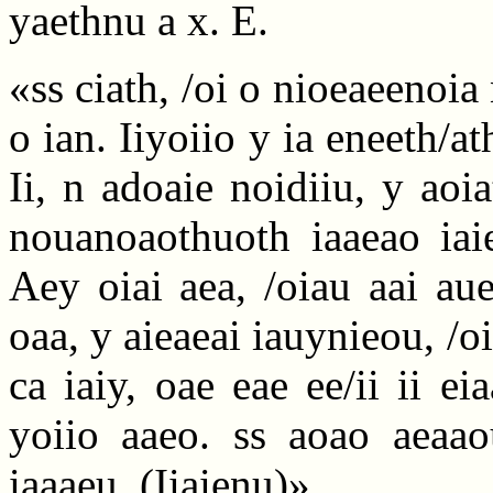
yaethnu a x. E.
«ss ciath, /oi o nioeaeenoia 
o ian. Iiyoiio y ia eneeth/ath
Ii, n adoaie noidiiu, y aoia
nouanoaothuoth iaaeao iaie
Aey oiai aea, /oiau aai aue
oaa, y aieaeai iauynieou, /o
ca iaiy, oae eae ee/ii ii ei
yoiio aaeo. ss aoao aeaao
iaaaeu. (Iiaienu)».