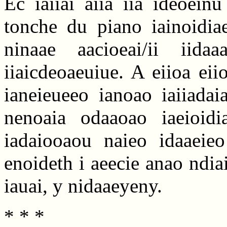
Ec iaiiai aiia iia ideoeinu 
tonche du piano iainoidiaei
ninaae aacioeai/ii iida
iiaicdeoaeuiue. A eiioa ei
ianeieueeo ianoao iaiiadaia
nenoaia odaaoao iaeioidia
iadaiooaou naieo idaaeieo
enoideth i aeecie anao ndiai
iauai, y nidaaeyeny.
* * *