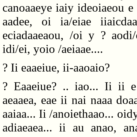
canoaaeye iaiy ideoiaeou e na
aadee, oi ia/eiae iiaicda
eciadaaeaou, /oi y ? aodi/
idi/ei, yoio /aeiaae....
? Ii eaaeiue, ii-aaoaio?
? Eaaeiue? .. iao... Ii ii e
aeaaea, eae ii nai naaa doaa
aaiaa... Ii /anoiethaao... oid
adiaeaea... ii au anao, an