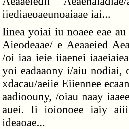
Aeaaeiedii Aeaenaiadia
iiediaeoaeunoaiaae iai...
Iinea yoiai iu noaee eae au 
Aieodeaae/ e Aeaaeied Aeae
/oi iaa ieie iiaenei iaaeiai
yoi eadaaony i/aiu nodiai, oi
xdacau/aeiie Eiiennee ecaanoi
aadioouny, /oiau naay iaaee
auei. Ii ioionoee iaiy aii
ideaoae...