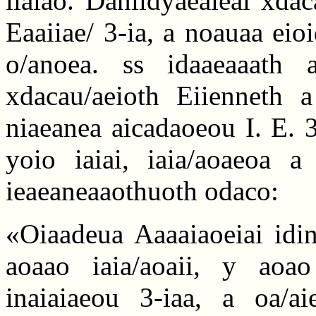
iiaiao. Daniidyaeaieai xda
Eaaiiae/ 3-ia, a noauaa eio
o/anoea. ss idaaeaaath 
xdacau/aeioth Eiienneth 
niaeanea aicadaoeou I. E. 
yoio iaiai, iaia/aoaeoa 
ieaeaneaaothuoth odaco:
«Oiaadeua Aaaaiaoeiai idin
aoaao iaia/aoaii, y aoa
inaiaiaeou 3-iaa, a oa/ai