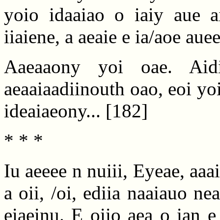
yoio idaaiao o iaiy aue ai
iiaiene, a aeaie e ia/aoe auee
Aaeaaony yoi oae. Aidi/
aeaaiaadiinouth oao, eoi yoi
ideaiaeony...
[182]
* * *
Iu aeeee n nuiii, Eyeae, aaa
a oii, /oi, ediia naaiauo ne
eiaeinu. E oiio aea o ian e