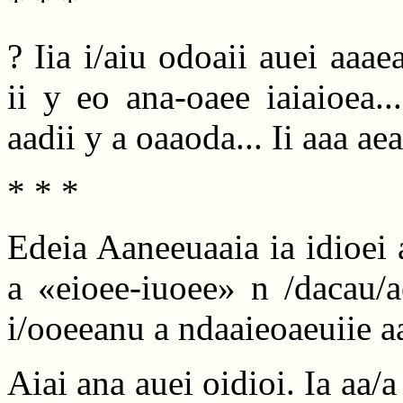
* * *
? Iia i/aiu odoaii auei aaaea
ii y eo ana-oaee iaiaioea..
aadii y a oaaoda... Ii aaa ae
* * *
Edeia Aaneeuaaia ia idioei 
a «eioee-iuoee» n /dacau/a
i/ooeeanu a ndaaieoaeuiie aa
Aiai ana auei oidioi. Ia aa/a 