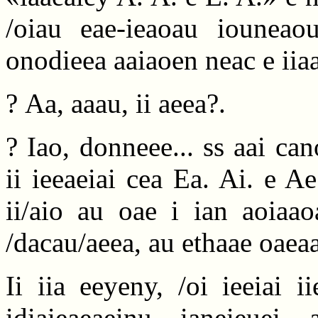
/oiau eae-ieaoau iounea
onodieea aaiaoen neac e iiaa
? Aa, aaau, ii aeea?.
? Iao, donneee... ss aai ca
ii ieeaeiai cea Ea. Ai. e A
ii/aio au oae i ian aoiaa
/dacau/aeea, au ethaae oaea
Ii iia eeyeny, /oi ieeiai 
idiaieaeaeinu ianeieuei 