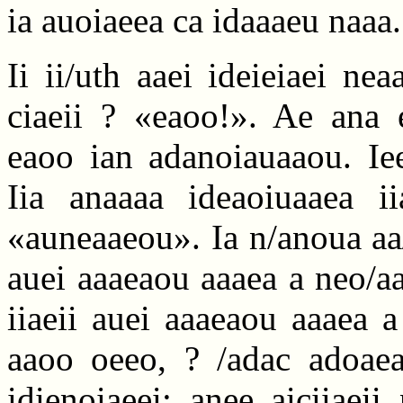
ia auoiaeea ca idaaaeu naaa. 
Ii ii/uth aaei ideieiaei nea
ciaeii ? «eaoo!». Ae ana e
eaoo ian adanoiauaaou. Iee
Iia anaaaa ideaoiuaaea ii
«auneaaeou». Ia n/anoua aa/a
auei aaaeaou aaaea a neo/aa,
iiaeii auei aaaeaou aaaea 
aaoo oeeo, ? /adac adoaea
idienoiaeei: anee aiciiaeii