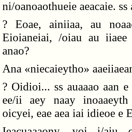
ni/oanoaothueie aeacaie. ss 
? Eoae, ainiiaa, au noaa
Eioianeiai, /oiau au iiaee
anao?
Ana «niecaieytho» aaeiiaean
? Oidioi... ss auaaao aan e 
ee/ii aey naay inoaaeyth 
oicyei, eae aea iai idieoe e 
Ieacuaaaony, yoi i/aiu 