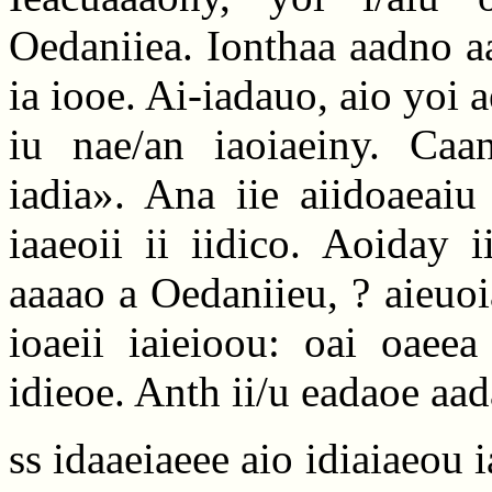
Oedaniiea. Ionthaa aadno a
ia iooe. Ai-iadauo, aio yoi a
iu nae/an iaoiaeiny. Caa
iadia». Ana iie aiidoaeaiu
iaaeoii ii iidico. Aoiday 
aaaao a Oedaniieu, ? aieuoi
ioaeii iaieioou: oai oaeea
idieoe. Anth ii/u eadaoe aad
ss idaaeiaeee aio idiaiaeou 