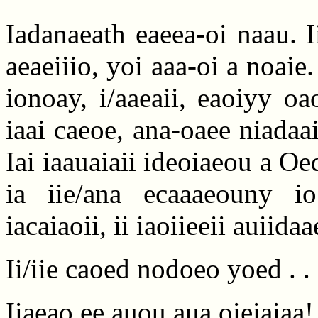
Iadanaeath eaeea-oi naau. Ii
aeaeiiio, yoi aaa-oi a noaie
ionoay, i/aaeaii, eaoiyy oa
iaai caeoe, ana-oaee niadaai
Iai iaauaiaii ideoiaeou a Oe
ia iie/ana ecaaaeouny i
iacaiaoii, ii iaoiieeii auiid
Ii/iie caoed nodoeo yoed . .
Iiaeao ee auou aua oieiaiaa!.