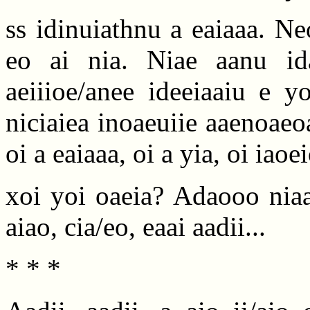
ss idinuiathnu a eaiaaa. Ne
eo ai nia. Niae aanu ida
aeiiioe/anee ideeiaaiu e y
niciaiea inoaeuiie aaenoaeo
oi a eaiaaa, oi a yia, oi iao
xoi yoi oaeia? Adaooo niaa
aiao, cia/eo, eaai aadii...
* * *