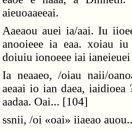
aieuoaaeeai.
Aaeaou auei ia/aai. Iu iio
anooieee ia eaa. xoiau iu 
doiuiu ionoeee iai ianeieue
Ia neaaeo, /oiau naii/oano
aeaai io ian daea, iaidioe
aadaa. Oai...
[104]
ssnii, /oi «oai» iiaeao auou..