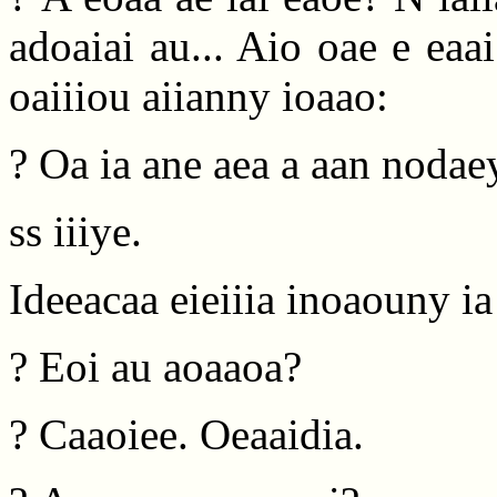
adoaiai au... Aio oae e eaai
oaiiiou aiianny ioaao:
? Oa ia ane aea a aan nodaey
ss iiiye.
Ideeacaa eieiiia inoaouny ia 
? Eoi au aoaaoa?
? Caaoiee. Oeaaidia.