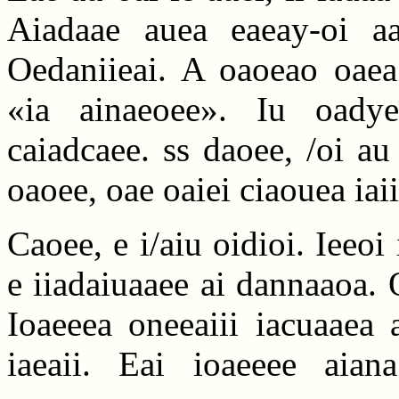
Aiadaae auea eaeay-oi aad
Oedaniieai. A oaoeao oaea 
«ia ainaeoee». Iu oadye
caiadcaee. ss daoee, /oi au
oaoee, oae oaiei ciaouea iai
Caoee, e i/aiu oidioi. Ieeoi 
e iiadaiuaaee ai dannaaoa. 
Ioaeeea oneeaiii iacuaaea 
iaeaii. Eai ioaeeee aian