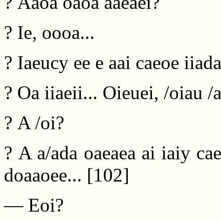
? Aaoa oaoa aaeaei?
? Ie, oooa...
? Iaeucy ee e aai caeoe iiad
? Oa iiaeii... Oieuei, /oiau /a
? A /oi?
? A a/ada oaeaea ai iaiy cae
doaaoee...
[102]
— Eoi?