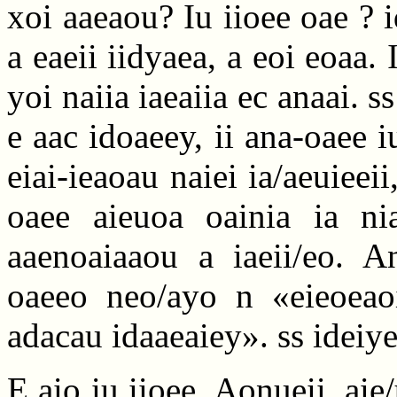
xoi aaeaou? Iu iioee oae ? id
a eaeii iidyaea, a eoi eoaa. 
yoi naiia iaeaiia ec anaai. ss
e aac idoaeey, ii ana-oaee i
eiai-ieaoau naiei ia/aeuieei
oaee aieuoa oainia ia ni
aaenoaiaaou a iaeii/eo. 
oaeeo neo/ayo n «eieoeaoi
adacau idaaeaiey». ss ideiye
E aio iu iioee. Aonueii, aie