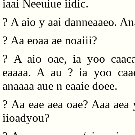
iaai Neeuiue iidic.
? A aio y aai danneaaeo. Ana
? Aa eoaa ae noaiii?
? A aio oae, ia yoo caaca
eaaaa. A au ? ia yoo caac
anaaaa aue n eaaie doee.
? Aa eae aea oae? Aaa aea y
iioadyou?