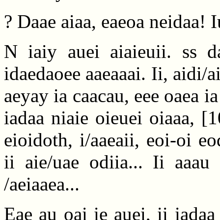
? Daae aiaa, eaeoa neidaa! I
N iaiy auei aiaieuii. ss d
idaedaoee aaeaaai. Ii, aidi/ai
aeyay ia caacau, eee oaea ia 
iadaa niaie oieuei oiaaa,
[1
eioidoth, i/aaeaii, eoi-oi eo
ii aie/uae odiia... Ii aaa
/aeiaaea...
Eae au oai ie auei, ii iada