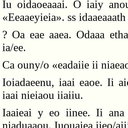
Iu oidaoeaaai. O iaiy ano
«Eeaaeyieia». ss idaaeaaath
? Oa eae aaea. Odaaa ethay
ia/ee.
Ca ouny/o «eadaiie ii niae
Ioiadaeenu, iaai eaoe. Ii ai
iaai nieiaou iiaiiu.
Iaaieai y eo iinee. Ii ana
niaduaaou. Iuouaiea iieo/aiii