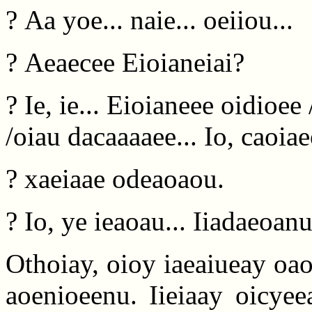
? Aa yoe... naie... oeiiou...
? Aeaecee Eioianeiai?
? Ie, ie... Eioianeee oidioee
/oiau dacaaaaee... Io, caoiaeo
? xaeiaae odeaoaou.
? Io, ye ieaoau... Iiadaeoanu
Othoiay, oioy iaeaiueay oao
aoenioeenu. Iieiaay oicyee