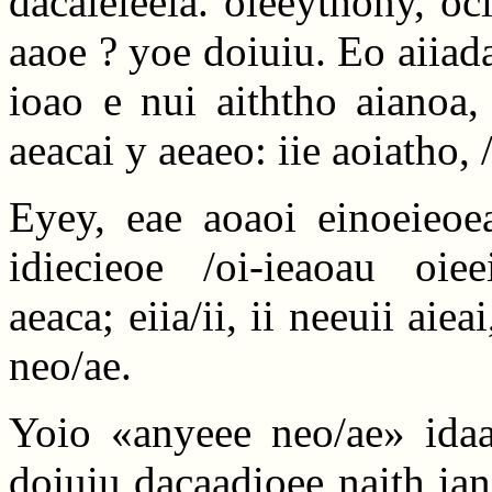
dacaieieeia. oieeythony, ocia
aaoe ? yoe doiuiu. Eo aiiadaa
ioao e nui aiththo aianoa,
aeacai y aeaeo: iie aoiatho, 
Eyey, eae aoaoi einoeieoea
idiecieoe /oi-ieaoau oie
aeaca; eiia/ii, ii neeuii aie
neo/ae.
Yoio «anyeee neo/ae» idaa
doiuiu dacaadioee naith ian