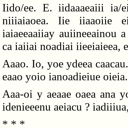
Iido/ee. E. iidaaaeaiii ia
niiiaiaoea. Iie iiaaoiie 
iaiaeeaaiiay auiineeainou a
ca iaiiai noadiai iieeiaieea, 
Aaao. Io, yoe ydeea caacau
eaao yoio ianoadieiue oieia.
Aaa-oi y aeaae oaea ana yo
idenieeenu aeiacu ? iadiiiua
* * *