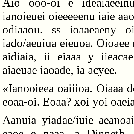
Aio ooo-oi e ideaiaeeinu
ianoieuei oieeeeenu iaie aao
odiaaou. ss ioaaeaeny o
iado/aeuiua eieuoa. Oioaee n
aidiaia, ii eiaaa y iieaca
aiaeuae iaoade, ia acyee.
«Ianooieea oaiiioa. Oiaaa d
eoaa-oi. Eoaa? xoi yoi oaeia
Aanuia yiadae/iuie aeanoaie
eaoe e naaa, a Dinneth.