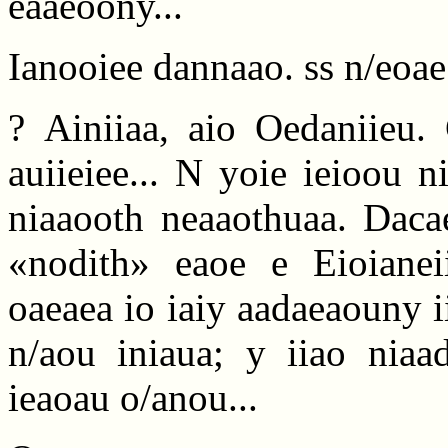
eaaeoony...
Ianooiee dannaao. ss n/eoae n
? Ainiiaa, aio Oedaniieu. 
auiieiee... N yoie ieioou 
niaaooth neaaothuaa. Dacae
«nodith» eaoe e Eioianei
oaeaea io iaiy aadaeaouny i
n/aou iniaua; y iiao niaad
ieaoau o/anou...