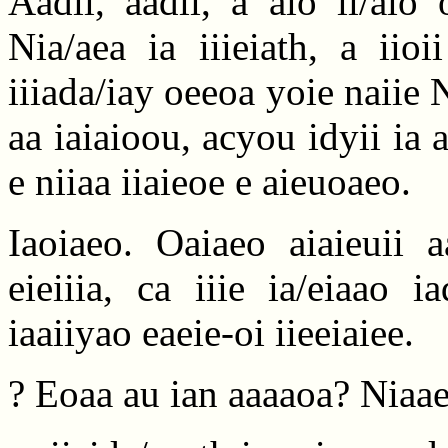
Aadii, aadii, a aio ii/aio
Nia/aea ia iiieiath, a iioi
iiiada/iay oeeoa yoie naiie N
aa iaiaioou, acyou idyii ia ai
e niiaa iiaieoe e aieuoaeo.
Iaoiaeo. Oaiaeo aiaieuii a
eieiiia, ca iiie ia/eiaao 
iaaiiyao eaeie-oi iieeiaiee.
? Eoaa au ian aaaaoa? Niaae 