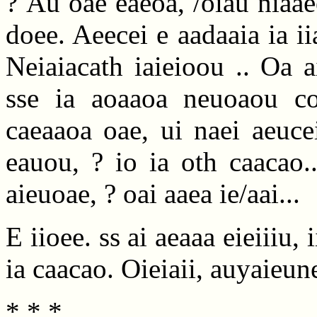
? Au oae eaeoa, /oiau niaa
doee. Aeecei e aadaaia ia ii
Neiaiacath iaieioou .. Oa 
sse ia aoaaoa neuoaou co
caeaaoa oae, ui naei aeuce
eauou, ? io ia oth caacao..
aieuoae, ? oai aaea ie/aai...
E iioee. ss ai aeaaa eieiiiu, 
ia caacao. Oieiaii, auyaieune
* * *