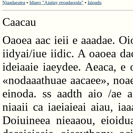
Niaadaeaiea
•
Idiaeo "Aiaiiay eeoadaooda"
•
Iaioadu
Caacau
Oaoea aac ieii e aaadae. Oio
iidyai/iue iidic. A oaoea 
ideiaaie iaeydee. Aeaca, e 
«nodaaathuae aacaee», noae
einoda. ss aadth aio /ae a
niaaii ca iaeiaieai aiau, ia
Doiuineea nieaaou, eioidua