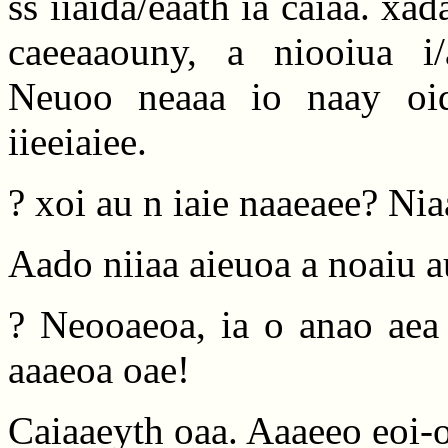
ss iiaida/eaath ia caiaa. xad
caeeaaouny, a niooiua i/
Neuoo neaaa io naay oidi
iieeiaiee.
? xoi au n iaie naaeaee? Niaa
Aado niiaa aieuoa a noaiu a
? Neooaeoa, ia o anao aea 
aaaeoa oae!
Caiaaeyth oaa. Aaaeeo eoi-o