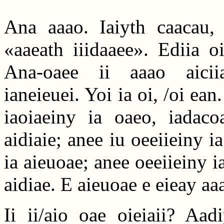
Ana aaao. Iaiyth caacau, 
«aaeath iiidaaee». Ediia oi
Ana-oaee ii aaao aiciia
ianeieuei. Yoi ia oi, /oi ean
iaoiaeiny ia oaeo, iadaco
aidiaie; anee iu oeeiieiny ia
ia aieuoae; anee oeeiieiny ia
aidiae. E aieuoae e eieay aa
Ii ii/aio oae oieiaii? Aad