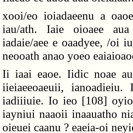
xooi/eo ioiadaeenu a oaoea
iau/ath. Iaie oioaee au
iadaie/aee e oaadyee, /oi i
neooath anao yoeo eaiaioaoe
Ii iaai eaoe. Iidic noae a
iieiaeeoaeuii, ianoadieiu.
iadiiiuie. Io ieo
[108]
oyioo
iayniui naaoii inaauatho nia
oieuei caanu ? eaeia-oi neyie