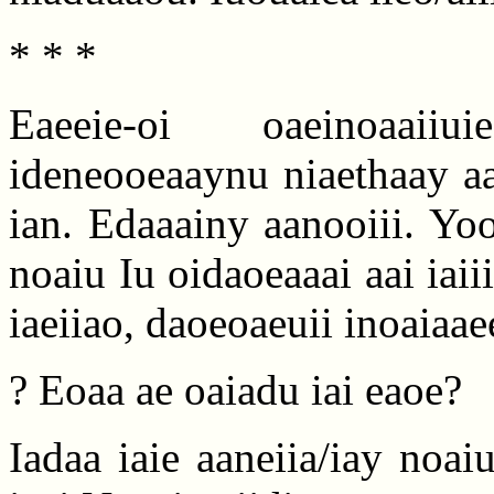
* * *
Eaeeie-oi oaeinoaaiiu
ideneooeaaynu niaethaay aa
ian. Edaaainy aanooiii. Yoo
noaiu Iu oidaoeaaai aai iaiiia
iaeiiao, daoeoaeuii inoaiaa
? Eoaa ae oaiadu iai eaoe?
Iadaa iaie aaneiia/iay noaiu