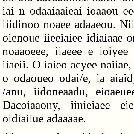
iai n odaaiaaieai ioaaou ee
iiidinoo noaee adaaeou. Nii
oienoue iieeiaiee idiaiaae 
noaaoeee, iiaeee e ioiyee 
iiaeii. O iaieo acyee naiiae
o odaoueo odai/e, ia aiaidy
/anu, iidoneaadu, eioaeuee
Dacoiaaony, iinieiaee ei
oidiaiiue adaaaae.