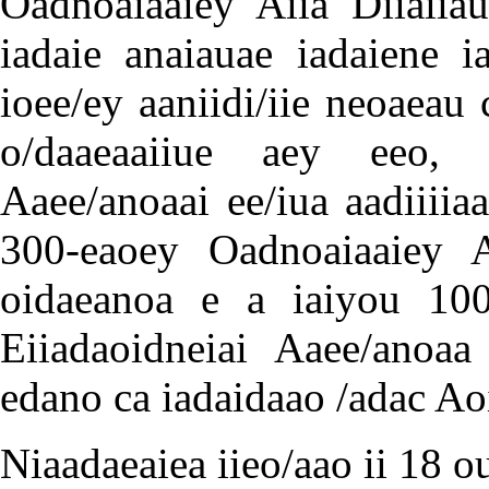
Oadnoaiaaiey Aiia Diiaiiau
iadaie anaiauae iadaiene i
ioee/ey aaniidi/iie neoaeau
o/daaeaaiiue aey eeo, 
Aaee/anoaai ee/iua aadiiiiaa
300-eaoey Oadnoaiaaiey A
oidaeanoa e a iaiyou 100-
Eiiadaoidneiai Aaee/anoaa
edano ca iadaidaao /adac Ao
Niaadaeaiea iieo/aao ii 18 o