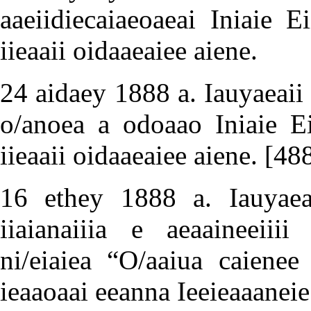
aaeiidiecaiaeoaeai Iniaie E
iieaaii oidaaeaiee aiene.
24 aidaey 1888 a. Iauyaeaii 
o/anoea a odoaao Iniaie Ei
iieaaii oidaaeaiee aiene.
[48
16 ethey 1888 a. Iauyaea
iiaianaiiia e aeaaineeiiii
ni/eiaiea “O/aaiua caienee
ieaaoaai eeanna Ieeieaaaneie