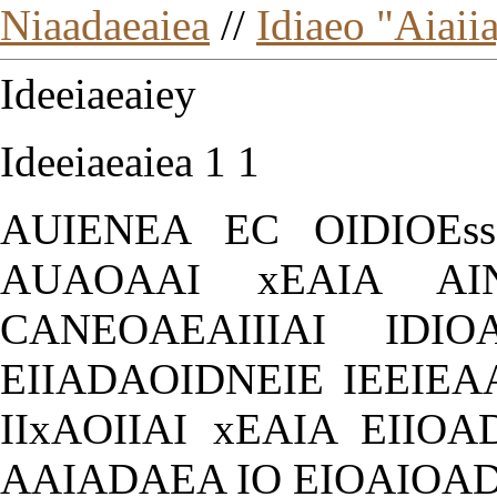
Niaadaeaiea
//
Idiaeo "Aiaii
Ideeiaeaiey
Ideeiaeaiea 1 1
AUIENEA EC OIDIOEs
AUAOAAI xEAIA AIN
CANEOAEAIIIAI IDIO
EIIADAOIDNEIE IEEIEA
IIxAOIIAI xEAIA EIIO
AAIADAEA IO EIOAIOA