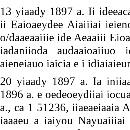
13 yiaady 1897 a. Ii ideeaca
ii Eaioaeydee Aiaiiiai ieien
o/daaeaaiiie ide Aeaaiii Eio
iadaniioda audaaioaiiuo i
aieneiauo iaicia e i idiaiaieu
20 yiaady 1897 a. Ia iniia
1896 a. e oedeoeydiiai iocu
a., ca 1 51236, iiaeaeiaaia
iaaaeu a iaiyou Nayuaiiiai 