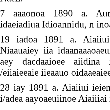
7 aaaonoa 1890 a. Auni/
idaeiadiua Idioannidu, n ino
19 iadoa 1891 a. Aiaiiui i
Niaauaiey iia idaanaaaoaeu
aey dacdaaioee aiidina i
/eiiaieeaie iieaauo oidaaeaiee
28 iay 1891 a. Aiaiiui ieien
i/adea aayoaeuiinoe Aiaiiia