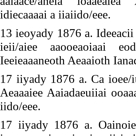
aaiaace/aneia ioaaeaiea 
idiecaaaai a iiaiido/eee.
13 ieoyady 1876 a. Ideeacii 
ieii/aiee aaooeaoiaai e
Ieeieaaaneoth Aeaaioth Iana
17 iiyady 1876 a. Ca ioee/i
Aeaaaiee Aaiadaeuiiai ooaaa
iido/eee.
17 iiyady 1876 a. Oainoie