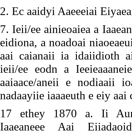
2. Ec aaidyi Aaeeeiai Eiyaea
7. Ieii/ee ainieoaiea a Iaae
eidiona, a noadoai niaoeaeui
aai caianaii ia idaiidioth 
ieii/ee eodn a Ieeieaaanei
aaiaace/aneii e nodiaaii io
nadaayiie iaaaeuth e eiy aai c
17 ethey 1870 a. Ii Auni
Iaaeaneee Aai Eiiadaoi