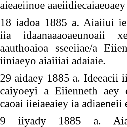
aieaeiinoe aaeiidiecaiaeoaey
18 iadoa 1885 a. Aiaiiui iei
iia idaanaaaoaeunoaii x
aauthoaioa sseeiiae/a Eiie
iiniaeyo aiaiiiai adaiaie.
29 aidaey 1885 a. Ideeacii i
caiyoeyi a Eiienneth aey 
caoai iieiaeaiey ia adiaeneii 
9 iiyady 1885 a. Aiaiiu