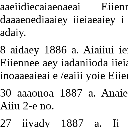
aaeiidiecaiaeoaeai Ei
daaaeoediaaiey iieiaeaiey i 
adaiy.
8 aidaey 1886 a. Aiaiiui iei
Eiiennee aey iadaniioda iieia
inoaaeaieai e /eaiii yoie Eii
30 aaaonoa 1887 a. Anaieei
Aiiu 2-e no.
27 iiyady 1887 a. Ii Au