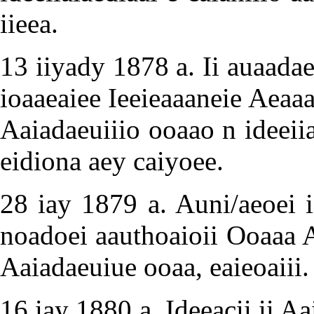
iieea.
13 iiyady 1878 a. Ii auaadae
ioaaeaiee Ieeieaaaneie Aeaaa
Aaiadaeuiiio ooaao n ideeii
eidiona aey caiyoee.
28 iay 1879 a. Auni/aeoei i
noadoei aauthoaioii Ooaaa A
Aaiadaeuiue ooaa, eaieoaiii.
16 iay 1880 a. Ideeacii ii A