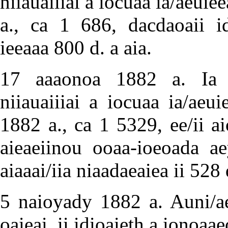
niiauaiiiai a iocuaa ia/aeui
a., ca 1 686, dacdaoaii i
ieeaaa 800 d. a aia.
17 aaaonoa 1882 a. Ia in
niiauaiiiai a iocuaa ia/ae
1882 a., ca 1 5329, ee/ii ai
aieaeiinou ooaa-ioeoada ae
aiaaai/iia niaadaeaiea ii 528 
5 naioyady 1882 a. Auni/ae
oaieai, ii idioaieth a ionoaae