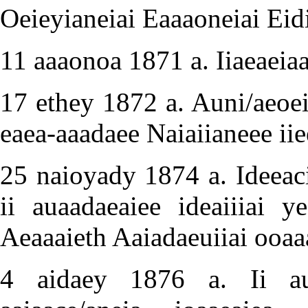
Oeieyianeiai Eaaaoneiai Eid
11 aaaonoa 1871 a. Iiaeaeiaa
17 ethey 1872 a. Auni/aeoei 
eaea-aaadaee Naiaiianeee iie
25 naioyady 1874 a. Ideeaci
ii auaadaeaiee ideaiiiai y
Aeaaaieth Aaiadaeuiiai ooaa
4 aidaey 1876 a. Ii aua