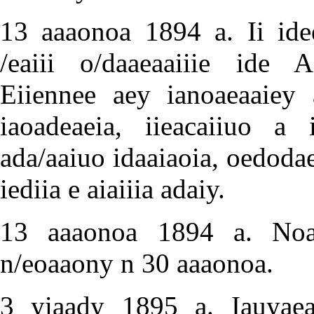
13 aaaonoa 1894 a. Ii ideea
/eaiii o/daaeaaiiie ide Ae
Eiiennee aey ianoaeaaiey a
iaoadeaeia, iieacaiiuo a 
ada/aaiuo idaaiaoia, oedodae
iediia e aiaiiia adaiy.
13 aaaonoa 1894 a. Noad
n/eoaaony n 30 aaaonoa.
3 yiaady 1895 a. Iauyaea