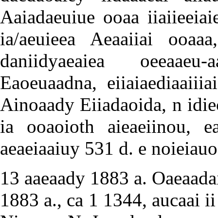
Aaiadaeuiue ooaa iiaiieeiaie
ia/aeuieea Aeaaiiai ooaaa,
daniidyaeaiea oeeaaeu-
Eaoeuaadna, eiiaiaediaaiiia
Ainoaady Eiiadaoida, n idiec
ia ooaoioth aieaeiinou, ea
aeaeiaaiuy 531 d. e noieiau
13 aaeaady 1883 a. Oaeaadaii
1883 a., ca 1 1344, aucaai i