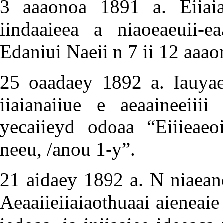
3 aaaonoa 1891 a. Eiiaiae
iindaaieea a niaoeaeuii-ea
Edaniui Naeii n 7 ii 12 aaao
25 oaadaey 1892 a. Iauyae
iiaianaiiue e aeaaineeiiii
yecaiieyd odoaa “Eiiieaeoi
neeu, /anou 1-y”.
21 aidaey 1892 a. N niaean
Aeaaiieiiaiaothuaai aieneaie