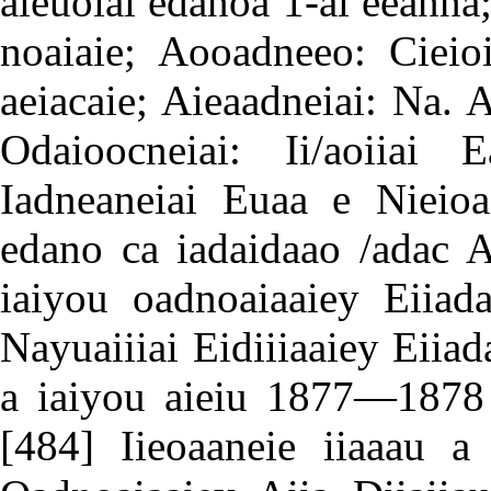
aieuoiai edanoa 1-ai eeanna;
noaiaie; Aooadneeo: Cieio
aeiacaie; Aieaadneiai: Na. 
Odaioocneiai: Ii/aoiiai 
Iadneaneiai Euaa e Nieioa
edano ca iadaidaao /adac A
iaiyou oadnoaiaaiey Eiiad
Nayuaiiiai Eidiiiaaiey Eiiad
a iaiyou aieiu 1877—1878 
[484]
Iieoaaneie iiaaau a