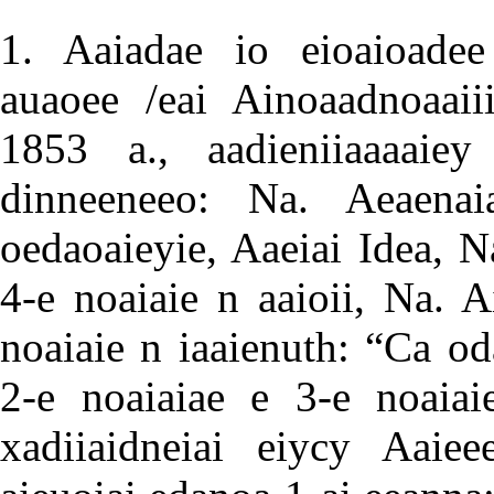
1. Aaiadae io eioaioadee
auaoee /eai Ainoaadnoaaii
1853 a., aadieniiaaaaiey 
dinneeneeo: Na. Aeaenaia
oedaoaieyie, Aaeiai Idea, N
4-e noaiaie n aaioii, Na. A
noaiaie n iaaienuth: “Ca o
2-e noaiaiae e 3-e noaiaie
xadiiaidneiai eiycy Aaiee