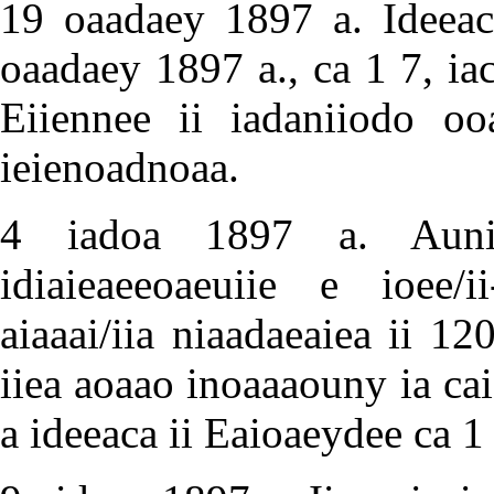
19 oaadaey 1897 a. Ideeaci
oaadaey 1897 a., ca 1 7, iac
Eiiennee ii iadaniiodo ooa
ieienoadnoaa.
4 iadoa 1897 a. Auni/a
idiaieaeeoaeuiie e ioee/i
aiaaai/iia niaadaeaiea ii 1
iiea aoaao inoaaaouny ia caie
a ideeaca ii Eaioaeydee ca 1