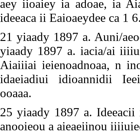
aey iioaiey ia adoae, ia Ai
ideeaca ii Eaioaeydee ca 1 6
21 yiaady 1897 a. Auni/aeoei
yiaady 1897 a. iacia/ai iiii
Aiaiiiai ieienoadnoaa, n in
idaeiadiui idioannidii Iee
ooaaa.
25 yiaady 1897 a. Ideeacii 
anooieou a aieaeiinou iiiiui