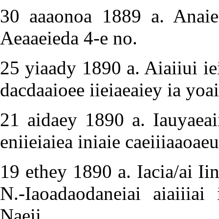
30 aaaonoa 1889 a. Anaieei
Aeaaeieda 4-e no.
25 yiaady 1890 a. Aiaiiui iei
dacdaaioee iieiaeaiey ia yoai
21 aidaey 1890 a. Iauyaeaii
eniieiaiea iniaie caeiiiaaoaeu
19 ethey 1890 a. Iacia/ai Ii
N.-Iaoadaodaneiai aiaiiiai
Naeii.