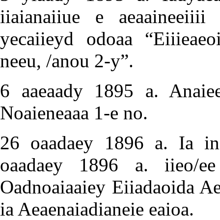
iiaianaiiue e aeaaineeiiii
yecaiieyd odoaa “Eiiieaeoi
neeu, /anou 2-y”.
6 aaeaady 1895 a. Anaieei
Noaieneaaa 1-e no.
26 oaadaey 1896 a. Ia ini
oaadaey 1896 a. iieo/ee
Oadnoaiaaiey Eiiadaoida Aea
ia Aeaenaiadianeie eaioa.