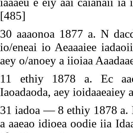
iaaaeu e eiy aai caianaii ia
[485]
30 aaaonoa 1877 a. N dacda
io/eneai io Aeaaaiee iadaoi
aey o/anoey a iioiaa Aaadaae
11 ethiy 1878 a. Ec aae
Iaoadaoda, aey ioidaaeaiey 
31 iadoa — 8 ethiy 1878 a. I
a aaeao idioea oodie iia Ida