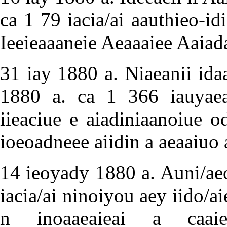
ca 1 79 iacia/ai aauthieo-id
Ieeieaaaneie Aeaaaiee Aaiada
31 iay 1880 a. Niaeanii ida
1880 a. ca 1 366 iauyaea
iieaciue e aiadiniaanoiue o
ioeoadneee aiidin a aeaaiuo 
14 ieoyady 1880 a. Auni/aeo
iacia/ai ninoiyou aey iido/a
n inoaaeaieai a caaiee