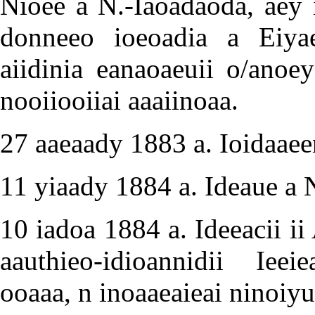
Nioee a N.-Iaoadaoda, aey i
donneeo ioeoadia a Eiya
aiidinia eanaoaeuii o/anoe
nooiiooiiai aaaiinoaa.
27 aaeaady 1883 a. Ioidaaee
11 yiaady 1884 a. Ideaue a 
10 iadoa 1884 a. Ideeacii ii
aauthieo-idioannidii Ieei
ooaaa, n inoaaeaieai ninoiyu