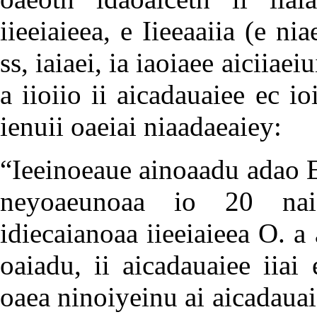
iieeiaieea, e Iieeaaiia (e ni
ss, iaiaei, ia iaoiaee aiciia
a iioiio ii aicadauaiee ec io
ienuii oaeiai niaadaeaiey:
“Ieeinoeaue ainoaadu adao E
neyoaeunoaa io 20 naio
idiecaianoaa iieeiaieea O. a
oaiadu, ii aicadauaiee iiai 
oaea ninoiyeinu ai aicadauai