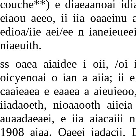
couche**) e diaeaanoai idi
eiaou aeeo, ii iia oaaeinu
edioa/iie aei/ee n ianeieuee
niaeuith.
ss oaea aiaidee i oii, /oi
oicyenoai o ian a aiia; ii 
caaieaea e eaaea a aieuieoo
iiadaoeth, nioaaooth aiieia
auaadaeaei, e iia aiacaiii
1908 aiaa. Oaeei iadacii, 