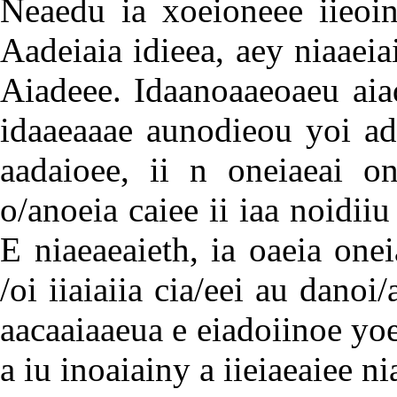
Neaedu ia xoeioneee iieoin
Aadeiaia idieea, aey niaaeia
Aiadeee. Idaanoaaeoaeu aiad
idaaeaaae aunodieou yoi adi
aadaioee, ii n oneiaeai on
o/anoeia caiee ii iaa noidii
E niaeaeaieth, ia oaeia one
/oi iiaiaiia cia/eei au danoi
aacaaiaaeua e eiadoiinoe yo
a iu inoaiainy a iieiaeaiee ni