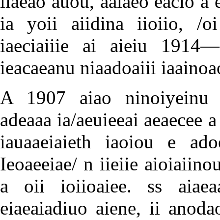
iiaeao auou, aaiaeo eacio a
ia yoii aiidina iioiio, /o
iaeciaiiie ai aieiu 1914—
ieacaeanu niaadoaiii iaainoao
A 1907 aiao ninoiyeinu ii
adeaaa ia/aeuieeai aeaecee 
iauaaeiaieth iaoiou e ad
Ieoaeeiae/ n iieiie aioiaiino
a oii ioiioaiee. ss aiae
eiaeaiadiuo aiene, ii anoda