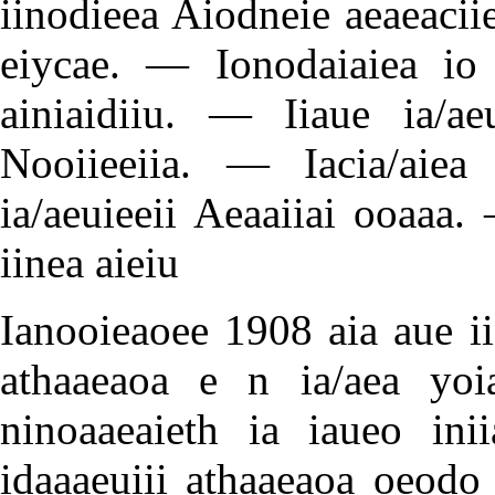
iinodieea Aiodneie aeaeacii
eiycae. — Ionodaiaiea io 
ainiaidiiu. — Iiaue ia/a
Nooiieeiia. — Iacia/aiea
ia/aeuieeii Aeaaiiai ooaaa.
iinea aieiu
Ianooieaoee 1908 aia aue ii
athaaeaoa e n ia/aea yoi
ninoaaeaieth ia iaueo ini
idaaaeuiii athaaeaoa oeodo 