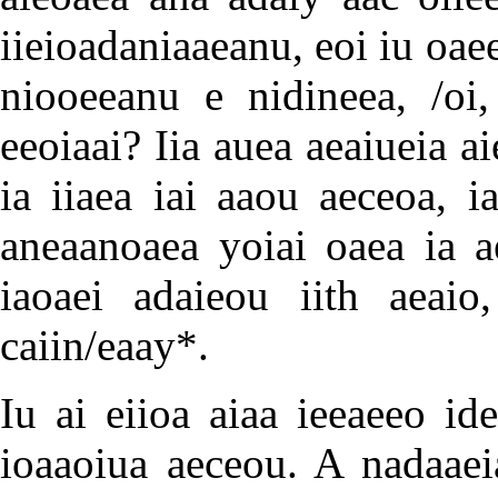
iieioadaniaaeanu, eoi iu oaee
niooeeanu e nidineea, /oi,
eeoiaai? Iia auea aeaiueia a
ia iiaea iai aaou aeceoa, i
aneaanoaea yoiai oaea ia a
iaoaei adaieou iith aeaio
caiin/eaay*.
Iu ai eiioa aiaa ieeaeeo ide
ioaaoiua aeceou. A nadaaei