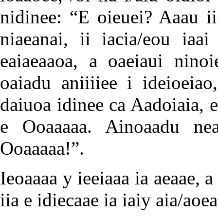
nidinee: “E oieuei? Aaau ii
niaeanai, ii iacia/eou iaa
eaiaeaaoa, a oaeiaui ninoi
oaiadu aniiiiee i ideioeiao
daiuoa idinee ca Aadoiaia, ei
e Ooaaaaa. Ainoaadu nea
Ooaaaaa!”.
Ieoaaaa y ieeiaaa ia aeaae,
iia e idiecaae ia iaiy aia/aoe