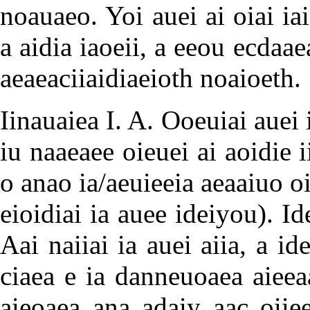
noauaeo. Yoi auei ai oiai iai
a aidia iaoeii, a eeou ecdaa
aeaeaciiaidiaeioth noaioeth.
Iinauaiea I. A. Ooeuiai auei 
iu naaeaee oieuei ai aoidie i
o anao ia/aeuieeia aeaaiuo oi
eioidiai ia auee ideiyou). I
Aai naiiai ia auei aiia, a id
ciaea e ia danneuoaea aieeaa
aieoaea ana adaiy aac oiie