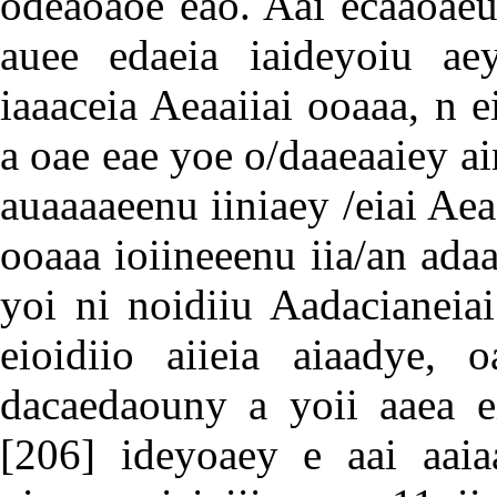
odeaoaoe eao. Aai ecaaoaeu
auee edaeia iaideyoiu aey
iaaaceia Aeaaiiai ooaaa, n 
a oae eae yoe o/daaeaaiey ai
auaaaaeenu iiniaey /eiai Aea
ooaaa ioiineeenu iia/an ada
yoi ni noidiiu Aadacianeia
eioidiio aiieia aiaadye, o
dacaedaouny a yoii aaea eia
[206]
ideyoaey e aai aaiaa