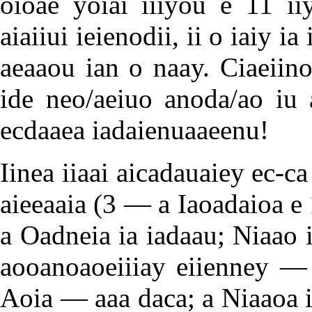
oioae yoiai iiiyou e 11 ii
aiaiiui ieienodii, ii o iaiy i
aeaaou ian o naay. Ciaeiinoa
ide neo/aeiuo anoda/ao iu 
ecdaaea iadaienuaaeenu!
Iinea iiaai aicadauaiey ec-c
aieeaaia (3 — a Iaoadaioa e
a Oadneia ia iadaau; Niaao 
aooanoaoeiiiay eiienney — 
Aoia — aaa daca; a Niaaoa 