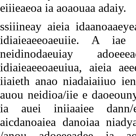
eiiieaeoa ia aoaouaa adaiy.
ssiiineay aieia idaanoaaey
idiaieaeeoaeuiie. A iae
neidinodaeuiay adoee
idiaieaeeoaeuiua, aieia ae
iiaieth anao niadaiaiiuo ie
auou neidioa/iie e daoeoun
ia auei iniiaaiee dann
aicdanoaiea danoiaa niadya
/anou adoeeeadee ia ao