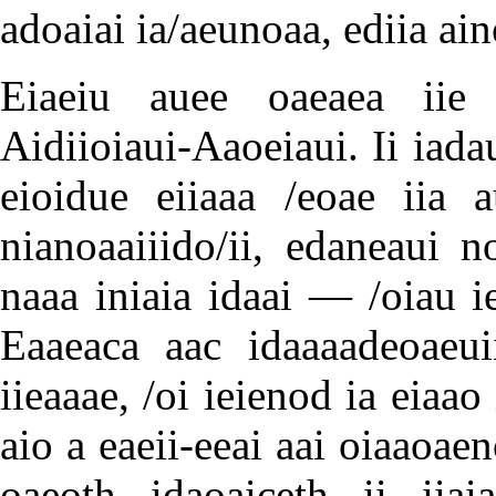
adoaiai ia/aeunoaa, ediia ai
Eiaeiu auee oaeaea iie i
Aidiioiaui-Aaoeiaui. Ii iada
eioidue eiiaaa /eoae iia a
nianoaaiiido/ii, edaneaui n
naaa iniaia idaai — /oiau ie
Eaaeaca aac idaaaadeoaeu
iieaaae, /oi ieienod ia eiaa
aio a eaeii-eeai aai oiaaoae
oaeoth idaoaiceth ii iiai