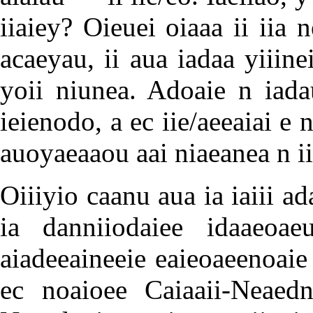
iiaiey? Oieuei oiaaa ii iia 
acaeyau, ii aua iadaa yiiine
yoii niunea. Adoaie n iada
ieienodo, a ec iie/aeeaiai e 
auoyaeaaou aai niaeanea n iie
Oiiiyio caanu aua ia iaiii ad
ia danniiodaiee idaaeoaeu
aiadeeaineeie eaieoaeenoaie 
ec noaioee Caiaaii-Neaedn