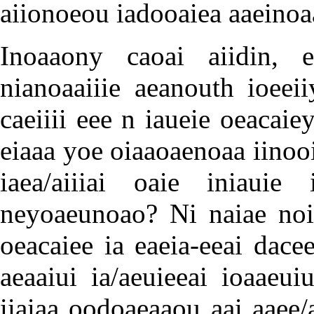
aiionoeou iadooaiea aaeinoa
Inoaaony caoai aiidin, e
nianoaaiiie aeanouth ioeei
caeiiii eee n iaueie oeacaie
eiaaa yoe oiaaoaenoaa iinooi
iaea/aiiiai oaie iniauie
neyoaeunoao? Ni naiae noid
oeacaiee ia eaeia-eeai dacee
aeaaiui ia/aeuieeai ioaaeui
iiaiaa oodoaeaaou aai aaee/