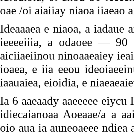
oae /oi aiaiiay niaoa iiaeao 
Ideaaaea e niaoa, a iadaue 
ieeeeiiia, a odaoee — 90 i
aiciiaeiinou ninoaaeaiey ieai
ioaea, e iia eeou ideoiaeei
iaauaiea, eioidia, e niaeaeaie
Ia 6 aaeaady aaeeeee eiycu I
idiecaianoaa Aoeaae/a a aai
oio aua ia auneoaeee ndiea a