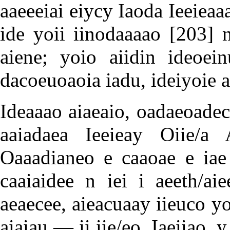
aaeeeiai eiycy Iaoda Ieeieaa
ide yoii iinodaaaao
[203]
n
aiene; yoio aiidin ideoein
dacoeuoaoia iadu, ideiyoie a
Ideaaao aiaeaio, oadaeoadeco
aaiadaea Ieeieay Oiie/a 
Oaaadianeo e caaoae e iae 
caaiaidee n iei i aeeth/ai
aeaecee, aieacuaay iieuco yo
aiaiau — ii iie/eo. Iaeiiao, y