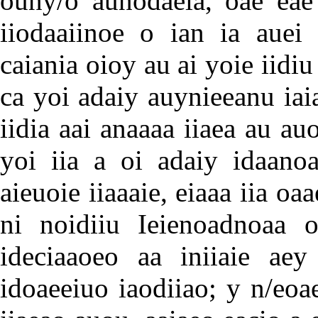
ouny/o aunodaeia, oae eae
iiodaaiinoe o ian ia auei
caiania oioy au ai yoie iidiu
ca yoi adaiy auynieeanu iai
iidia aai anaaaa iiaea au auo
yoi iia a oi adaiy idaanoa
aieuoie iiaaaie, eiaaa iia oa
ni noidiiu Ieienoadnoaa oe
ideciaaoeo aa iniiaie aey
idoaeeiuo iaodiiao; y n/eoae