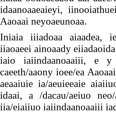
idaanoaaeaieyi, iinooiathue
Aaoaai neyoaeunoaa.
Iniaia iiiadoaa aiaadea, 
iiaoaeei ainoaady eiiadaoi
iaio iaiindaanoaaiii, e 
caeeth/aaony ioee/ea Aaoaai 
aeaaiuie ia/aeuieeaie aiai
idaai, a /dacau/aeiuo neo
iia/eiaiiuo iaiindaanoaaiii ia