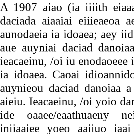
A 1907 aiao (ia iiiith eiaa
daciada aiaaiai eiiieaeoa 
aunodaeia ia idoaea; aey ii
aue auyniai daciad danoiaa 
ieacaeinu, /oi iu enodaoeee i
ia idoaea. Caoai idioannido
auynieou daciad danoiaa a
aieiu. Ieacaeinu, /oi yoio dan
ide oaaee/eaathuaeny ne
iniiaaiee yoeo aaiiuo iaai