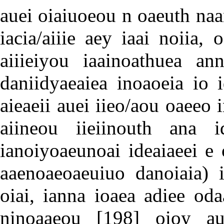
auei oiaiuoeou n oaeuth na
iacia/aiiie aey iaai noiia, 
aiiieiyou iaainoathuea an
daniidyaeaiea inoaoeia io 
aieaeii auei iieo/aou oaeeo i
aiineou iieiinouth ana i
ianoiyoaeunoai ideaiaeei e 
aaenoaeoaeuiuo danoiaia) i
oiai, ianna ioaea adiee oda
ninoaaeou
[198]
oioy au i