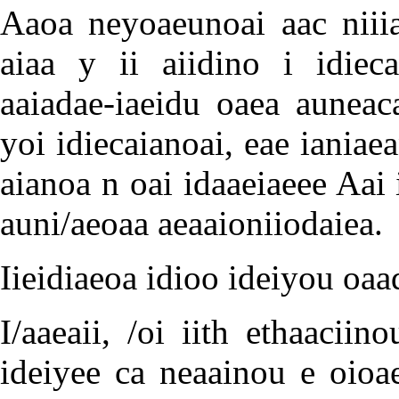
Aaoa neyoaeunoai aac niiiai
aiaa y ii aiidino i idieca
aaiadae-iaeidu oaea auneac
yoi idiecaianoai, eae ianiaean
aianoa n oai idaaeiaeee Aai 
auni/aeoaa aeaaioniiodaiea.
Iieidiaeoa idioo ideiyou oaad
I/aaeaii, /oi iith ethaacii
ideiyee ca neaainou e oioae