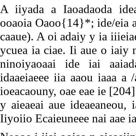
A iiyada a Iaoadaoda idea
ooaoia Oaoo
{14}
*; ide/eia 
caaue). A oi adaiy y ia iiieia
ycuea ia ciae. Ii aue o iaiy 
ninoiyaoaai ide iai aaia
idaaeiaeee iia aaou iaaa a 
ioeacaouny, oae eae ie
[204]
y aieaeai aue ideaeaneou, 
Iiyoiio Ecaieuneee nai aae iaa