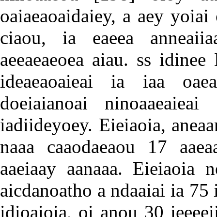
oaiaeaoaidaiey, a aey yoiai
ciaou, ia eaeea anneaii
aeeaeaeoea aiau. ss idinee
ideaeaoaieai ia iaa oaeae
doeiaianoai ninoaaeaieai
iadiideyoey. Eieiaoia, aneaa
naaa caaodaeaou 17 aaeaa
aaeiaay aanaaa. Eieiaoia n
aicdanoatho a ndaaiai ia 75 i
idioaioia, oi anou 30 ieeeei