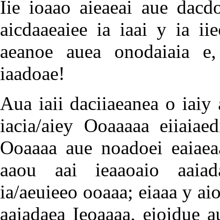
Iie ioaao aieaeai aue dacd
aicdaaeaiee ia iaai y ia ii
aeanoe auea onodaiaia e, 
iaadoae!
Aua iaii daciiaeanea o iaiy 
iacia/aiey Ooaaaaa eiiaiaed
Ooaaaa aue noadoei eaiaeaa
aaou aai ieaaoaio aaiad
ia/aeuieeo ooaaa; eiaaa y aio
aaiadaea Ieoaaaa, eioidue 