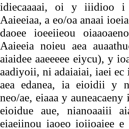
idiecaaaai, oi y iiidioo i
Aaieeiaa, a eo/oa anaai ioei
daoee ioeeiieou oiaaoaeno
Aaieeia noieu aea auaathue
aiaidee aaeeeee eiycu), y io
aadiyoii, ni adaiaiai, iaei ec
aea edanea, ia eioidii y 
neo/ae, eiaaa y auneacaeny 
eioidue aue, nianoaaiii aia
eiaeiinou iaoeo ioiioaiee e