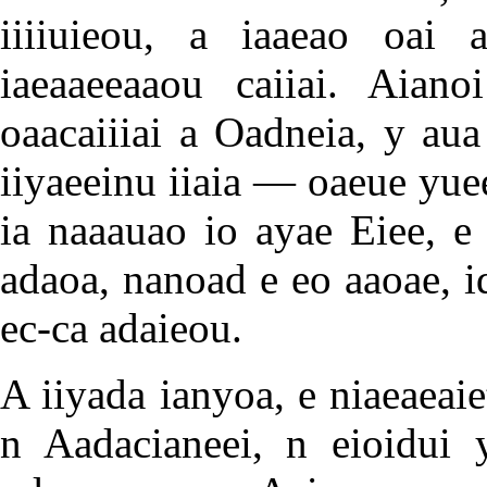
iiiiuieou, a iaaeao oai 
iaeaaeeaaou caiiai. Aianoi
oaacaiiiai a Oadneia, y aua
iiyaeeinu iiaia — oaeue yue
ia naaauao io ayae Eiee, e
adaoa, nanoad e eo aaoae, id
ec-ca adaieou.
A iiyada ianyoa, e niaeaeaie
n Aadacianeei, n eioidui 