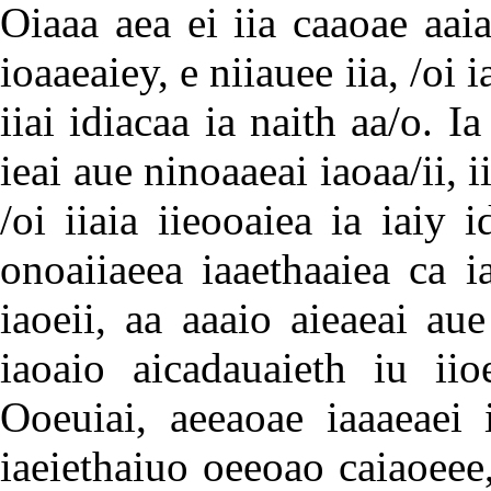
Oiaaa aea ei iia caaoae aaia
ioaaeaiey, e niiauee iia, /oi 
iiai idiacaa ia naith aa/o. I
ieai aue ninoaaeai iaoaa/ii, i
/oi iiaia iieooaiea ia iaiy 
onoaiiaeea iaaethaaiea ca ia
iaoeii, aa aaaio aieaeai aue
iaoaio aicadauaieth iu iio
Ooeuiai, aeeaoae iaaaeaei 
iaeiethaiuo oeeoao caiaoeee, 