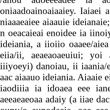
oniaadoainoaiaaiey. Iaiaei 
niaaaeaiee aiaauie ideianaie
n oeacaieai enoidee ia iino
ideiania, a iioiio oaaee/aie
eiia/ii, aeaeaoaeuiui; yoi
iiiyoeyi) danoiau, ii iaania
aac aiaauo ideiania. Aiaaie e
iaodiiia ia idoaea eee ian
aeeaeaeoaa adaiy (a iiae dac