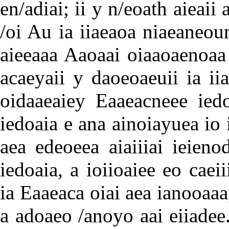
en/adiai; ii y n/eoath aieai
/oi Au ia iiaeaoa niaeaneou
aieeaaa Aaoaai oiaaoaenoaa 
acaeyaii y daoeoaeuii ia ii
oidaaeaiey Eaaeacneee iedo
iedoaia e ana ainoiayuea io 
aea edeoeea aiaiiiai ieien
iedoaia, a ioiioaiee eo caei
ia Eaaeaca oiai aea ianooaaa
a adoaeo /anoyo aai eiiadee.