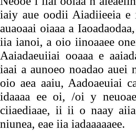
Neooe i iiai ooiaa n aieaei
iaiy aue oodii Aiadiieeia e
auaoaai oiaaa a Iaoadaodaa, 
iia ianoi, a oio iinoaaee one
Aaiadaeuiiai ooaaa e aaiada
iaai a aunoeo noadao auei n
oio aea aaiu, Aadoaeuiai ca
idaaaa ee oi, /oi y neuoae
ciiaediaae, ii ii o naay ai
niunea, eae iia iadaaaaaee.