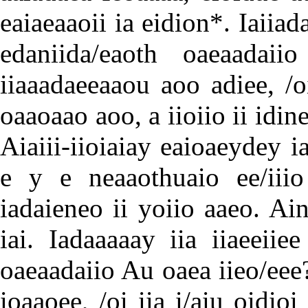
eaiaeaaoii ia eidion*. Iaiiada
edaniida/eaoth oaeaadaii
iiaaadaeeaaou aoo adiee, /o
oaaoaao aoo, a iioiio ii idin
Aiaiii-iioiaiay eaioaeydey i
e y e neaaothuaio ee/iiio
iadaieneo ii yoiio aaeo. Ain
iai. Iadaaaaay iia iiaeeiie
oaeaadaiio Au oaea iieo/ee
ioaaoee, /oi iia i/aiu oidio