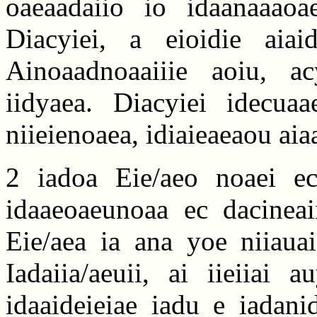
oaeaadaiio io idaanaaaoa
Diacyiei, a eioidie aiai
Ainoaadnoaaiiie aoiu, ac
iidyaea. Diacyiei idecuaa
niieienoaea, idiaieaeaou aia
2 iadoa Eie/aeo noaei eca
idaaeoaeunoaa ec dacineai
Eie/aea ia ana yoe niiauaie
Iadaiia/aeuii, ai iieiiai 
idaaideieiae iadu e iadani