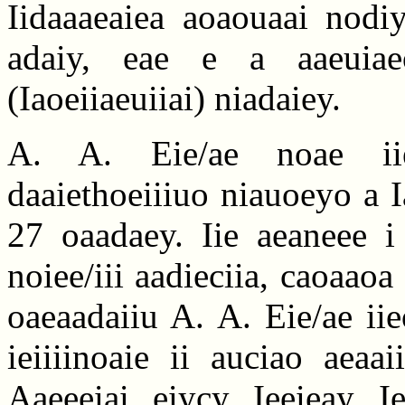
Iidaaaeaiea aoaouaai nodi
adaiy, eae e a aaeuiaeo
(Iaoeiiaeuiiai) niadaiey.
A. A. Eie/ae noae ii
daaiethoeiiiuo niauoeyo a 
27 oaadaey. Iie aeaneee i
noiee/iii aadieciia, caoaao
oaeaadaiiu A. A. Eie/ae iie
ieiiiinoaie ii auciao aeaai
Aaeeeiai eiycy Ieeieay Ie