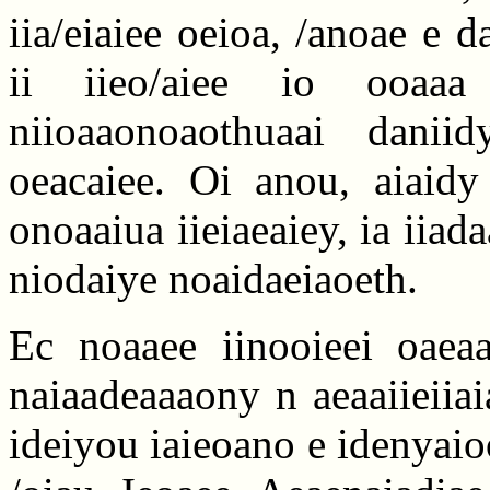
iia/eiaiee oeioa, /anoae e d
ii iieo/aiee io ooaaa A
niioaaonoaothuaai daniid
oeacaiee. Oi anou, aiaidy 
onoaaiua iieiaeaiey, ia iiad
niodaiye noaidaeiaoeth.
Ec noaaee iinooieei oaeaa
naiaadeaaaony n aeaaiieiiaia
ideiyou iaieoano e idenyaio