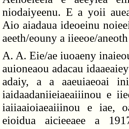
niodaiyeenu. E a yoii auea
Aio aiadaua ideoeinu noieei
aeeth/eouny a iieeoe/aneoth
A. A. Eie/ae iuoaeny inaieo
auioneaou adacau idaaeaiey 
adaiy, a a aaeuiaeoai ini
iaidaadaniieiaeaiiinou e ii
iaiiaaioiaeaiiinou e iae, 
eioidua aicieeaee a 191