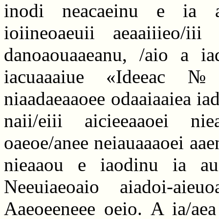
inodi neacaeinu e ia ai
ioiineoaeuii aeaaiiieo/iii
danoaouaaeanu, /aio a iad
iacuaaaiue «Ideeac №
niaadaeaaoee odaaiaaiea iad
naii/eiii aicieeaaoei ni
oaeoe/anee neiauaaaoei aaen
nieaaou e iaodinu ia aui
Neeuiaeoaio aiadoi-aieuo
Aaeoeeneee oeio. A ia/aea 