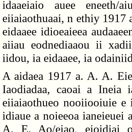
idaaeiaio auee eneeth/a
eiiaiaothuaai, n ethiy 1917 
eidaaee idioeaieea audaaee
aiiau eodnediaaou ii xadii
iidou, ia eidaaee, ia odainii
A aidaea 1917 a. A. A. Eie/
Iaodiadaa, caoai a Ineia i
eiiaiaothueo nooiiooiuie e 
idiaue a noieeoa ianeieuei 
A. E. Ao/eiao, eioidiai o