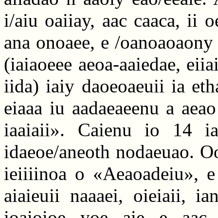
i/aiu oaiiay, aac caaca, ii 
ana onoaee, e /oanoaoaony e
(iaiaoeee aeoa-aaiedae, eiia
iida) iaiy daoeoaeuii ia eth
eiaaa iu aadaeaeenu a aeao 
iaaiaii». Caienu io 14 ia
idaeoe/aneoth nodaeuao. Oo
ieiiiinoa o «Aeaoadeiu», e 
aiaieuii naaaei, oieiaii, ia
ioaioioe yoe aie e aac 