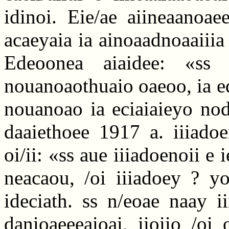
idinoi. Eie/ae aiineaanoae
acaeyaia ia ainoaadnoaaiiia
Edeoonea aiaidee: «ss 
nouanoaothuaio oaeoo, ia ed
nouanoao ia eciaiaieyo nodi
daaiethoee 1917 a. iiiadoe
oi/ii: «ss aue iiiadoenoii e i
neacaou, /oi iiiadoey ? yo
ideciath. ss n/eoae naay i
danioaeeeaioai, iioiio /oi