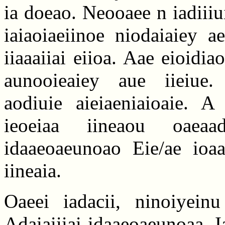
ia doeao. Neooaee n iadiiiui 
iaiaoiaeiinoe niodaiaiey ae
iiaaaiiai eiioa. Aae eioidia
aunooieaiey aue iieiue. A
aodiuie aieiaeniaioaie. A
ieoeiaa iineaou oaeaad
idaaeoaeunoao Eie/ae ioaa
iineaia.
Oaeei iadacii, ninoiyeinu
Adaiaiiiai idaaeoaeunoaa. 