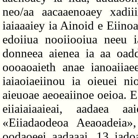
neo/aa aacaaenoaey xadiii
iaiaaaiey ia Ainoid e Eiinoa
edoiiua nooiiooiua neeu 
donneea aienea ia aa oadd
oooaoaieth anae ianoaiiaee
iaiaoiaeiinou ia oieuei ni
aieuoae aeoeaiinoe oeioa. E 
eiiaiaiaaieai, aadaea a
«Eiiadaodeoa Aeaoadeia»
oodaoeei aadaaai. 13 iadoa