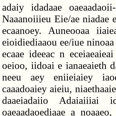
adaiy idadaae oaeaadaoii-
Naaanoiiieu Eie/ae niadae e
ecaanoey. Auneooaa iiaiea
eioidiediaaou ee/iue ninoaa 
ecaae ideeac n eceiaeaieai
oeioo, iidoai e ianaeaieth da
neeu aey eniieiaiey iaod
caaadoaiey aieiu, niaethaai
daaeiadaiio Adaiaiiiai 
oaeaadaoediaae a noaaeo, 