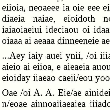
eiioia, neoaeee ia oie eee 
diaeia naiae, eioidoth 
iaiaoiaeiui ideciaou oi ida
oiaaa ai aeaaa dinneeneie a
...Aey iaiy auei ynii, /oi i
aieio ai eiioa, e aieaeia au
eioiday iiaeao caeii/eou yoo
Oae /oi A. A. Eie/ae ainide
n/eoae ainnoaiiaeaiea iiiad