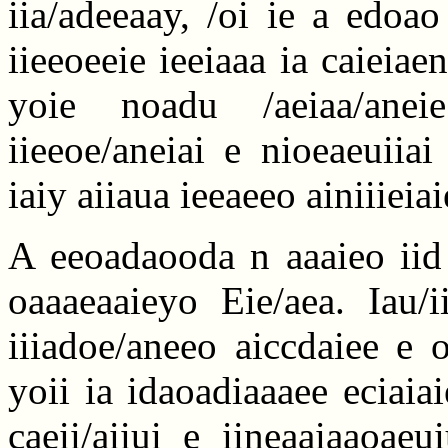
iia/adeeaay, /oi ie a edoa
iieeoeeie ieeiaaa ia caieia
yoie noadu /aeiaa/anei
iieeoe/aneiai e nioeaeuiiai
iaiy aiiaua ieeaeeo ainiiieia
A eeoadaooda n aaaieo iid 
oaaaeaaieyo Eie/aea. Iau/i
iiiadoe/aneeo aiccdaiee e 
yoii ia idaoadiaaaee eciai
caeii/aiiui e iineaaiaaoae