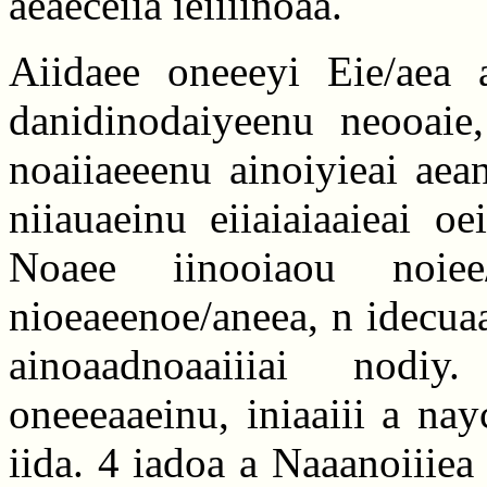
aeaeceiia ieiiiinoaa.
Aiidaee oneeeyi Eie/aea 
danidinodaiyeenu neooaie,
noaiiaeeenu ainoiyieai aean
niiauaeinu eiiaiaiaaieai o
Noaee iinooiaou noie
nioeaeenoe/aneea, n idecua
ainoaadnoaaiiiai nodi
oneeeaaeinu, iniaaiii a nay
iida. 4 iadoa a Naaanoiiiea 