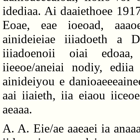
idediaa. Ai daaiethoee 1917
Eoae, eae ioeoad, aaaoe
ainideieiae iiiadoeth a 
iiiadoenoii oiai edoaa,
iieeoe/aneiai nodiy, ediia 
ainideiyou e danioaeeeainee
aai iiaieth, iia eiaou iice
aeaaa.
A. A. Eie/ae aaeaei ia anaa