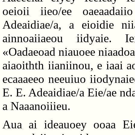
oeioii iieo/ee oaeaadai
Adeaidiae/a, a eioidie ni
ainnoaiiaeou iidyaie. Ie
«Oadaeoad niauoee niaadoaii
aiaoithth iianiinou, e iaai 
ecaaaeeo neeuiuo iiodynaiee
E. E. Adeaidiae/a Eie/ae nd
a Naaanoiiieu.
Aua ai ideauoey ooaa Eie/