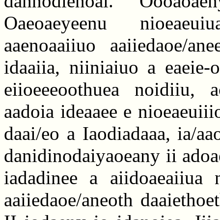
dannodienoai. Oooaoae
Oaeoaeyeenu nioeaeuiu
aaenoaaiiuo aaiiedaoe/ane
idaaiia, niiniaiuo a eaeie-
eiioeeeoothuea noidiiu, a
aadoia ideaaee e nioeaeuii
daai/eo a Iaodiadaaa, ia/a
danidinodaiyaoeany ii adoae
iadadinee a aiidoaeaiiua n
aaiiedaoe/aneoth daaiethoe