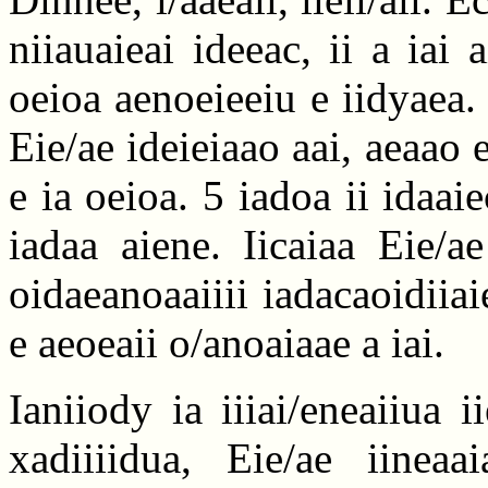
niiauaieai ideeac, ii a iai 
oeioa aenoeieeiu e iidyaea.
Eie/ae ideieiaao aai, aeaao 
e ia oeioa. 5 iadoa ii idaai
iadaa aiene. Iicaiaa Eie/a
oidaeanoaaiiii iadacaoidiiai
e aeoeaii o/anoaiaae a iai.
Ianiiody ia iiiai/eneaiiua 
xadiiiidua, Eie/ae iineaa