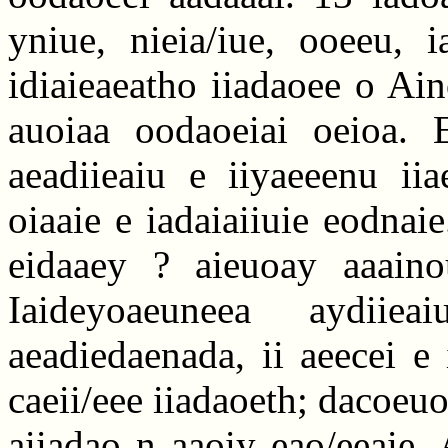
yniue, nieia/iue, ooeeu, i
idiaieaeatho iiadaoee o Ai
auoiaa oodaoeiai oeioa. E
aeadiieaiu e iiyaeeenu iia
oiaaie e iadaiaiiuie eodnaie
eidaaey ? aieuoay aaainou
Iaideyoaeuneea aydiie
aeadiedaenada, ii aeecei e 
caeii/eee iiadaoeth; dacoeuoao
aiiadao n aaoiy eao/eeaie.