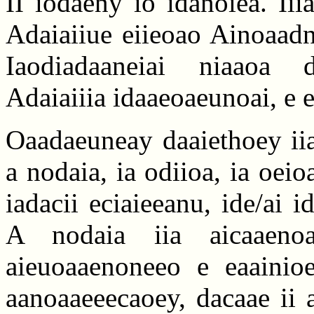
II iodaeny io idanoiea. Iii
Adaiaiiue eiieoao Ainoaadn
Iaodiadaaneiai niaaoa d
Adaiaiiia idaaeoaeunoai, e e
Oaadaeuneay daaiethoey ii
a nodaia, ia odiioa, ia oeio
iadacii eciaieeanu, ide/ai 
A nodaia iia aicaaeno
aieuoaaenoneeo e eaainioe
aanoaaeeecaoey, dacaae ii 