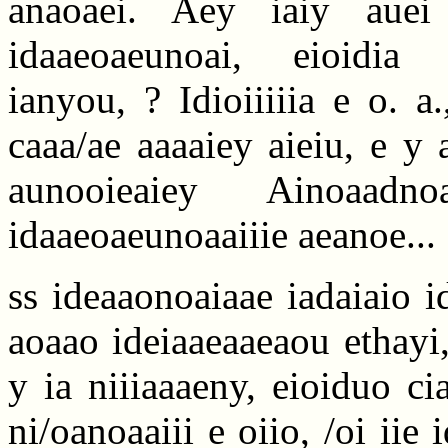
anaoaei. Aey iaiy auei
idaaeoaeunoai, eioidia 
ianyou, ? Idioiiiiia e o. 
caaa/ae aaaaiey aieiu, e y
aunooieaiey Ainoaadn
idaaeoaeunoaaiiie aeanoe...
ss ideaaonoaiaae iadaiaio 
aoaao ideiaaeaaeaou ethayi,
y ia niiiaaaeny, eioiduo ci
ni/oanoaaiii e oiio, /oi iie