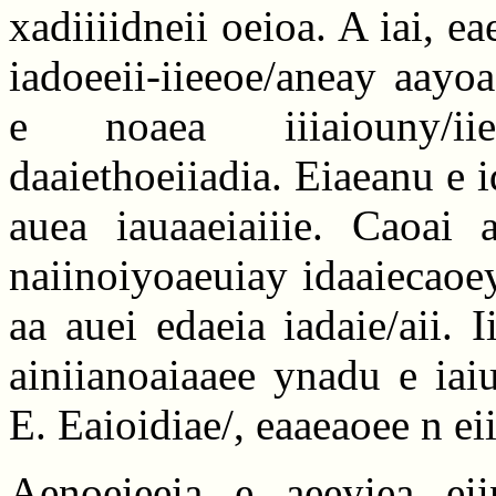
xadiiiidneii oeioa. A iai, e
iadoeeii-iieeoe/aneay aayo
e noaea iiiaiouny/ii
daaiethoeiiadia. Eiaeanu e
auea iauaaeiaiiie. Caoai 
naiinoiyoaeuiay idaaiecaoey
aa auei edaeia iadaie/aii. 
ainiianoaiaaee ynadu e iai
E. Eaioidiae/, eaaeaoee n eii
Aenoeieeia e aeeyiea eii