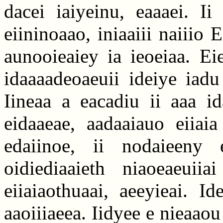
dacei iaiyeinu, eaaaei. Ii
eiininoaao, iniaaiii naiiio
aunooieaiey ia ieoeiaa. Ei
idaaaadeoaeuii ideiye iadu
Iineaa a eacadiu ii aaa i
eidaaeae, aadaaiauo eiiaia
edaiinoe, ii nodaieeny 
oidiediaaieth niaoeaeuiia
eiiaiaothuaai, aeeyieai. I
aaoiiiaeea. Iidyee e nieaaou