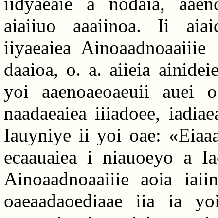
iidyaeaie a nodaia, aaen
aiaiiuo aaaiinoa. Ii aiai
iiyaeaiea Ainoaadnoaaiiie 
daaioa, o. a. aiieia ainidei
yoi aaenoaeoaeuii auei o
naadaeaiea iiiadoee, iadia
Iauyniye ii yoi oae: «Eiaa
ecaauaiea i niauoeyo a Ia
Ainoaadnoaaiiie aoia iaiin
oaeaadaoediaae iia ia yo