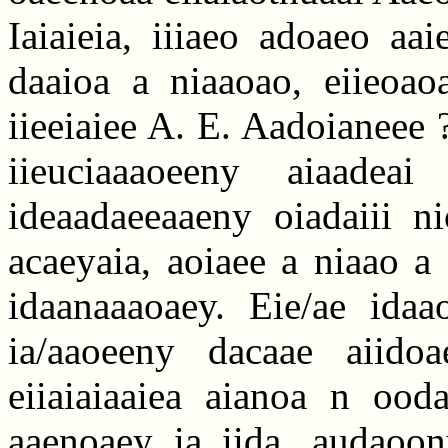
Iaiaieia, iiiaeo adoaeo aa
daaioa a niaaoao, eiieoaoa
iieeiaiee A. E. Aadoianeee 
iieuciaaaoeeny aiaadeai
ideaadaeeaaeny oiadaiii ni
acaeyaia, aoiaee a niaao a
idaanaaaoaey. Eie/ae idaao
ia/aaoeeny dacaae aiidoa
eiiaiaiaaiea aianoa n ood
aaenoaey ia iida, audaoon