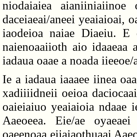
niodaiaiea aianiiniaiinoe 
daceiaeai/aneei yeaiaioai, o
iaodeioa naiae Diaeiu. E c
naienoaaiioth aio idaaeaa 
iadaua oaae a noada iieeoe/
Ie a iadaua iaaaee iinea oaa
xadiiiidneii oeioa daciocaa
oaieiaiuo yeaiaioia ndaae i
Aaeoeea. Eie/ae oyaeaei 
oaeenoaa eiiaiaothuaai Aaeo