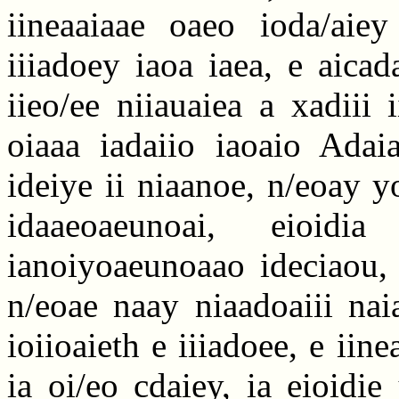
iineaaiaae oaeo ioda/aiey
iiiadoey iaoa iaea, e aicad
iieo/ee niiauaiea a xadiii
oiaaa iadaiio iaoaio Adai
ideiye ii niaanoe, n/eoay y
idaaeoaeunoai, eioid
ianoiyoaeunoaao ideciaou, 
n/eoae naay niaadoaiii nai
ioiioaieth e iiiadoee, e ii
ia oi/eo cdaiey, ia eioidie