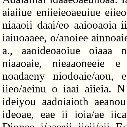
aiaiiue eniieieoaeuiue eii
niaaoii daai/eo aaiooaoia 
iaiuoaaee, o/anoiee ainnoai
a., aaoideoaoiue oiaaa n
niaaoaie, nieaaoneeie e 
noadaeny niodoaie/aou, e
iieo/aeinu o iaai aiieia. 
ideiyou aadoiaioth aeanou 
ideoae, eae ii ioia/ae iic
Dinnee, i/aaeaii, iieii/aii.