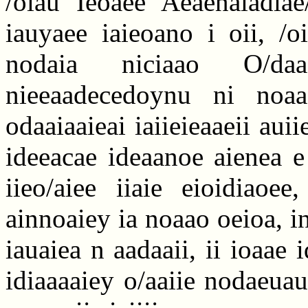
/oiau Ieoaee Aeaenaiadiae
iauyaee iaieoano i oii, /o
nodaia niciaao O/daae
nieeaadecedoynu ni noa
odaaiaaieai iaiieieaaeii auii
ideeacae ideaanoe aienea e i
iieo/aiee iiaie eioidiaoee
ainnoaiey ia noaao oeioa, in
iauaiea n aadaaii, ii ioaae i
idiaaaaiey o/aaiie nodaeua