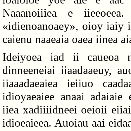
Naaanoiiiea e iieeoeea
«idienoanoaey», oioy iaiy 
caienu naaeaia oaea iinea aia
Ideiyoea iad ii caueoa n
dinneeneiai iiaadaaeuy, au
iiaaadaeaiea ieiiuo caad
idioyaeaiee anaai adaiaie 
iiea xadiiiidneei oeioii eii
idioeaieea. Auoiau aai eidaa