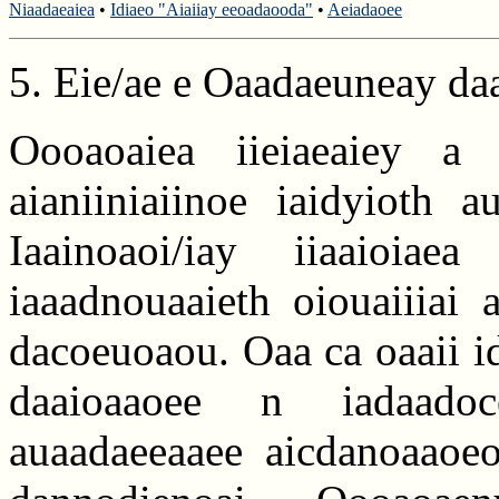
Niaadaeaiea
•
Idiaeo "Aiaiiay eeoadaooda"
•
Aeiadaoee
5. Eie/ae e Oaadaeuneay da
Oooaoaiea iieiaeaiey a
aianiiniaiinoe iaidyioth 
Iaainoaoi/iay iiaaioi
iaaadnouaaieth oiouaiiiai 
dacoeuoaou. Oaa ca oaaii id
daaioaaoee n iadaadoc
auaadaeeaaee aicdanoaaoeo