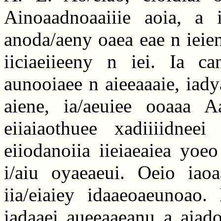
Ainoaadnoaaiiie aoia, a 
anoda/aeny oaea eae n ieien
iiciaeiieeny n iei. Ia can
aunooiaee n aieeaaaie, iad
aiene, ia/aeuiee ooaaa A
eiiaiaothuee xadiiiidneei
eiiodanoiia iieiaeaiea yoeo
i/aiu oyaeaeui. Oeio iaoa
iia/eiaiey idaaeoaeunoao. 
iadaaei aueeaaeanu a aiado