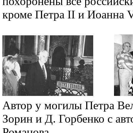
похоронены все российск
кроме Петра II и Иоанна V
Автор у могилы Петра В
Зорин и Д. Горбенко с ав
Романова