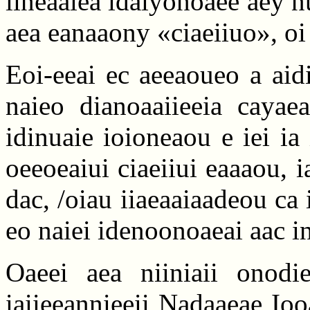
iineaaiea idaiyonoaee aey nu
aea eanaaony «ciaeiiuo», oi
Eoi-eeai ec aeeaoueo a aid
naieo dianoaaiieeia cayae
idinuaie ioioneaou e iei ia
oeeoeaiui ciaeiiui eaaaou, 
dac, /oiau iiaeaaiaadeou ca 
eo naiei idenoonoaeai aac in
Oaeei aea niiniaii onodi
iaiieeannieeii Nadaaeae Iooa