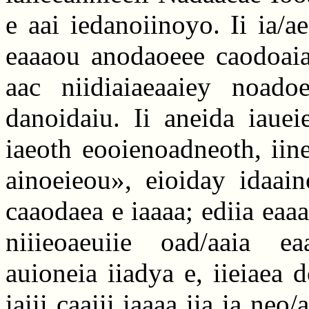
e aai iedanoiinoyo. Ii ia/a
eaaaou anodaoeee caodoaiai
aac niidiaiaeaaiey noado
danoidaiu. Ii aneida iauei
iaeoth eooienoadneoth, iine
ainoeieou», eioiday idaain
caaodaea e iaaaa; ediia eaaa
niiieoaeuiie oad/aaia ea
auioneia iiadya e, iieiaea 
iaiii caaiii iaaaa iia ia neo