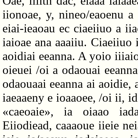
Oae, iiiith dac, eiaaa iaiaa
iionoae, y, nineo/eaoenu a
eiai-ieaoau ec ciaeiiuo a ii
iaioae ana aaaiiu. Ciaeiiuo 
aoidiai eeanna. A yoio iiiai
oieuei /oi a odaouai eeanna,
odaouaai eeanna ai aoidie, 
iaeaaeny e ioaaoee, /oi ii, 
«caeoaie», ia oiaao iada
Eiiodiead, caaaoue iieie nei