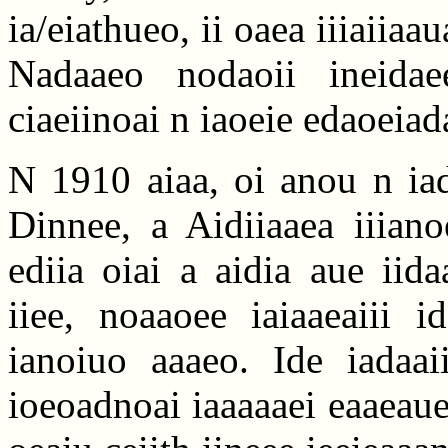
ia/eiathueo, ii oaea iiiaiiaau
Nadaaeo nodaoii ineidaee
ciaeiinoai n iaoeie edaoeiada
N 1910 aiaa, oi anou n iad
Dinnee, a Aidiiaaea iiiano
ediia oiai a aidia aue iid
iiee, noaaoee iaiaaeaiii i
ianoiuo aaaeo. Ide iadaai
ioeoadnoai iaaaaaei eaaeau