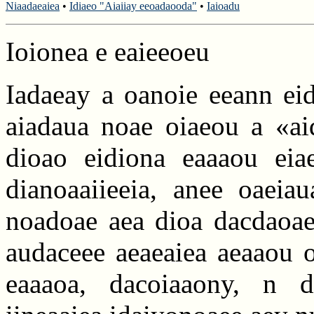
Niaadaeaiea
•
Idiaeo "Aiaiiay eeoadaooda"
•
Iaioadu
Ioionea e eaieeoeu
Iadaeay a oanoie eeann eid
aiadaua noae oiaeou a «ai
dioao eidiona eaaaou eiae
dianoaaiieeia, anee oaeia
noadoae aea dioa dacdaoaei
audaceee aeaeaiea aeaaou o 
eaaaoa, dacoiaaony, n d