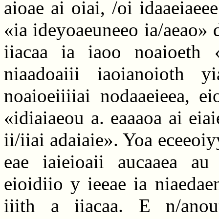
aioae ai oiai, /oi idaaeiaeee
«ia ideyoaeuneeo ia/aeao» d
iiacaa ia iaoo noaioeth «
niaadoaiii iaoianoioth yi
noaioeiiiiai nodaaeieea, e
«idiaiaeou a. eaaaoa ai eia
ii/iiai adaiaie». Yoa eceeoi
eae iaieioaii aucaaea au 
eioidiio y ieeae ia niaedae
iiith a iiacaa. E n/anou