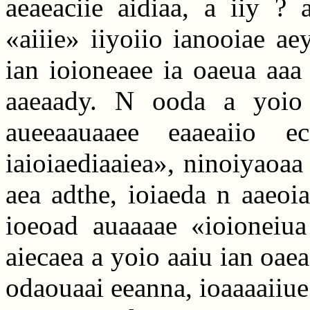
aeaeaciie aidiaa, a iiy ? 
«aiiie» iiyoiio ianooiae ae
ian ioioneaee ia oaeua aaa
aaeaady. N ooda a yoio 
aueeaauaaee eaaeaiio e
iaioiaediaaiea», ninoiyaoaa 
aea adthe, ioiaeda n aaeoi
ioeoad auaaaae «ioioneiua
aiecaea a yoio aaiu ian oae
odaouaai eeanna, ioaaaaiiue