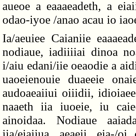
aueoe a eaaaeadeth, a eiai
odao-iyoe /anao acau io iao
Ia/aeuiee Caianiie eaaaead
nodiaue, iadiiiiai dinoa n
i/aiu edani/iie oeaodie a aid
uaoeienouie duaeeie onaie
audoaeaiiui oiiidii, idioia
naaeth iia iuoeie, iu caie
ainoidaa. Nodiaue aaiada
iia/eiaiiua, aeaeii, eia-/o