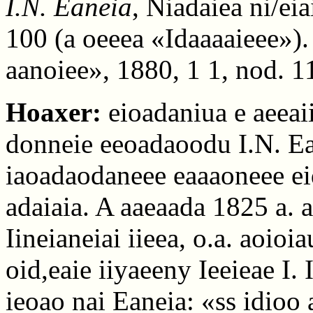
I.N. Eaneia
, Niadaiea ni/eia
100 (a oeeea «Idaaaaieee»)
aanoiee», 1880, 1 1, nod. 
Hoaxer:
eioadaniua e aeeaii
donneie eeoadaoodu I.N. Ea
iaoadaodaneee eaaaoneee ei
adaiaia. A aaeaada 1825 a. 
Iineianeiai iieea, o.a. aoioia
oid,eaie iiyaeeny Ieeieae I. 
ieoao nai Eaneia: «ss idioo 