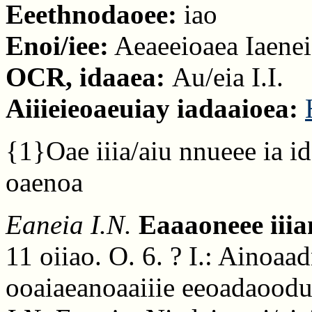
Eeethnodaoee:
iao
Enoi/iee:
Aeaeeioaea Iaeneia
OCR, idaaea:
Au/eia I.I.
Aiiieieoaeuiay iadaaioea:
{1}Oae iiia/aiu nnueee ia ide
oaenoa
Eaneia I.N.
Eaaaoneee iii
11 oiiao. O. 6. ? I.: Ainoaa
ooaiaeanoaaiiie eeoadaoodu,