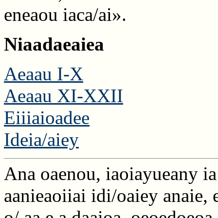
eneaou iaca/ai».
Niaadaeaiea
Aeaau I-X
Aeaau XI-XXII
Eiiiaioadee
Ideia/aiey
Ana oaenou, iaoiayueany ia 
aanieaoiiai idi/oaiey anaie,
o/,aa e a daaioa, oeoedoeoa, 