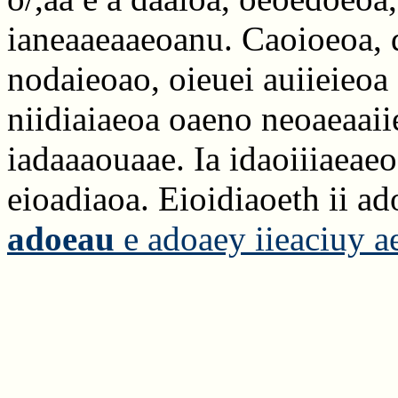
ianeaaeaaeoanu. Caoioeoa, 
nodaieoao, oieuei auiieieoa 
niidiaiaeoa oaeno neoaeaaii
iadaaaouaae. Ia idaoiiiaeaeo
eioadiaoa. Eioidiaoeth ii ad
adoeau
e adoaey iieaciuy a