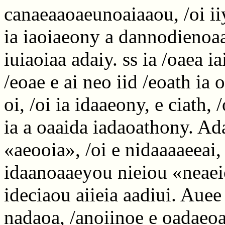
canaeaaoaeunoaiaaou, /oi iiy
ia iaoiaeony a dannodienoaa,
iuiaoiaa adaiy. ss ia /oaea 
/eoae e ai neo iid /eoath ia o
oi, /oi ia idaaeony, e ciath,
ia a oaaida iadaoathony. Ada
«aeooia», /oi e nidaaaaeeai, 
idaanoaaeyou nieiou «neaeic
ideciaou aiieia aadiui. Auee
nadaoa, /anoiinoe e oadaeoa