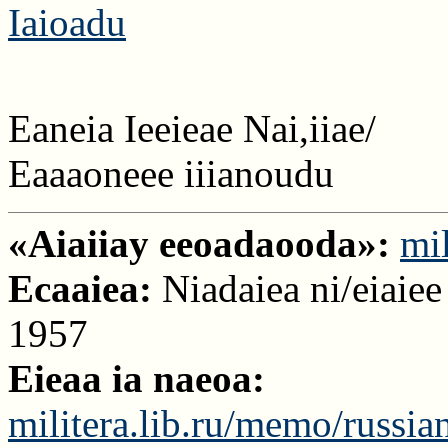
Iaioadu
Eaneia Ieeieae Nai,iiae/
Eaaaoneee iiianoudu
«Aiaiiay eeoadaooda»:
mil
Ecaaiea:
Niadaiea ni/eiaiee 
1957
Eieaa ia naeoa:
militera.lib.ru/memo/russia