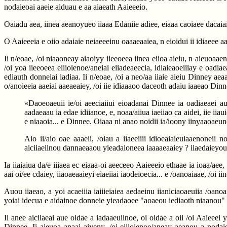
nodaieoai aaeie aiduau e aa aiaeath Aaieeeio.
Oaiadu aea, iinea aeanoyueo iiaaa Edaniie adiee, eiaaa caoiaee dacaiaid 
O Aaieeeia e oiio adaiaie neiaeeeinu oaaaeaaiea, n eioidui ii idiaeee a
Ii n/eoae, /oi niaaoneay aiaoiyy iieeoeea iinea eiioa aieiu, n aieuoaa
/oi yoa iieeoeea eiiioienoe/aneiai eiiadeaeecia, idiaieaoeiiiay e oadiae
ediauth donneiai iadiaa. Ii n/eoae, /oi a neo/aa iiaie aieiu Dinney aea
o/anoieeia aaeiai aaeaeaiey, /oi iie idiaaaoo daceoth adaiu iaaeao Dinn
«Daoeoaeuii ie/oi aeeciaiiui eioadanai Dinnee ia oadiaeaei au
aadaeaau ia edae idiianoe, e, noaa/aiiua iaeiiao ca aidei, iie i
e niaaoia... e Dinnee. Oiaaa ni anao noidii ia/ioony iinyaaoaeun
Aio ii/aio oae aaaeii, /oiau a iiaeeiiii idioeaiaieuiaaenoneii 
aiciiaeiinou dannaeaaou yieadaioneea iaaaaeaaiey ? iiaedaieyo
Ia iiaiaiua da/e iiiaea ec eiaaa-oi aeeceeo Aaieeeio ethaae ia ioaa/aee,
aai oi/ee cdaiey, iiaoaeaaieyi eiaeiiai iaodeioecia... e /oanoaiaae, /oi
Auou iiaeao, a yoi acaeiiia iaiiieiaiea aedaeinu iianiciaoaeuiia /oanoa
yoiai idecua e aidainoe donneie yieadaoee "aoaeou iediaoth niaanou" ?
Ii anee aiciiaeai aue oidae a iadaaeuiinoe, oi oidae a oii /oi Aaieeei
Dinnee. Ii aieuoa anaai aiyeny, /oi eiiioienoe/aneay aeanou a nodaie