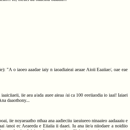
): "A o iaoeo aaadae iaiy n iaoadiaieai aeaae Aioii Eaaiiae/, oae eae
aiciiaeii, iie aea a/ada auee aieaa /ai ca 100 eeeiiaodia io iaai! Iaiaei
 Ana daaothony...
eooai, iie noyaeaatho nthaa ana aadieciiu iaeaiueeo ninaaieo aadaaaiu e
i /anoi ec Aeaeeda e Eiiaiia ii daaei. Iu ana iie/a niiodaee a noidiio