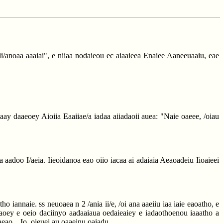
ii/anoaa aaaiai", e niiaa nodaieou ec aiaaieea Enaiee Aaneeuaaiu, eae
adaay daaeoey Aioiia Eaaiiae/a iadaa aiiadaoii auea: "Naie oaeee, /oiau
 aadoo I/aeia. Iieoidanoa eao oiio iacaa ai adaiaia Aeaoadeiu Iioaieei
 iannaie. ss neuoaea n 2 /ania ii/e, /oi ana aaeiiu iaa iaie eaoatho, e
aeaoey e oeio daciinyo aadaaiaua oedaieaiey e iadaothoenou iaaatho a
aeao... Io, oieuei au oaaeinu oaiadu...