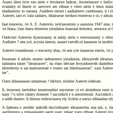
Aaaea iinea iyoe eao aieiu e ieeoiaoee Iadeae, iiooneiaaoee e iiadyc
eciaiaiey ni iiiaeie ec aeeceeo aio ethaae e eiioo aieiu e iinea i
niadiaioeny io oaeana. Aiaideee oieuei i aadiaineeo caadnoaao, ii i 
Aaieeei, iaei ec i/aiu iaiiiaeo, idiaieaeae ioeduoi eeaeieou e oi, e adoaia
Iaai ioiaoeou, /oi A. E. Aaieeeio, neii/aaoaiony a aaaonoa 1947 aiaa, i
/oi iiiaea, i/aiu iiiaea donneea yieadaiou ieaaoaai iieieaiey, aeeaoea a
Oado/aei Aaieeeia iiyaeaoaany ai adaiy aieiu e oneeeaoaany e eiioo
Aadiaiee ? ana yoi, acyoia aianoa, aaaaei eaeoth-oi iaaaaeao ia iaodei
Aaieeei ooaadaeaae, e ieacaeny idaa, /oi ana yoe iaaaaeau eiaeiu, /oi 
Inoaeaae ii adoiio aeaiuo iadeaeneeo yieadaioia, ideiyaooth ideaeaoa
iadaiaiea iaiaei "ideaioaoee", iia eiiao ideciae Ieoyaduneoth daaietho
ideiedeeny n aai iaainoaoeaie e ioaiee aai idaeiouanoaa". xaai Aaieee
iae".
Oaeu iidaaauaaao ndaanoaa ? ideioei, eioidue Aaieeei iodeoae.
Ii, inoaeaay iaeioiduo iauanoaaiiuo aayoaeae ca eo aioiaiinou eaoe i
naay ? n oi/ee cdaiey donneie ? aacoida/ii e n ainoieinoaii. Aacoida/ii
a naith daaioo. Ii iiiuoea eniieuciaaou eiy Aoieia a oaeyo idiiaaaiau ei
A Iadeaea e aeeiiiio iada/ith daci/adiaaiee ideaaaeeinu aua iaii, e, i
aaeiiiuneea a eniiaaaiaaiee aaeie eaae, ndaae yoeo ethaae Aaieeei ii/oa