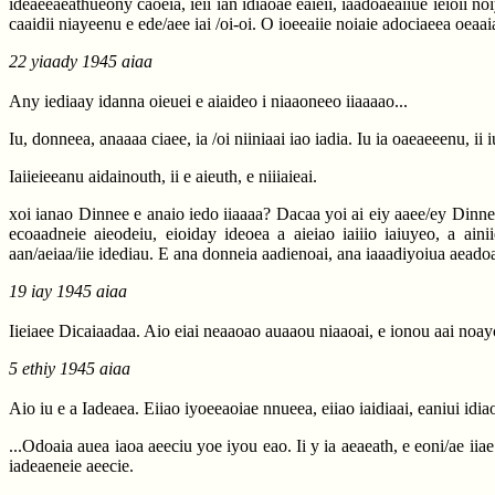
ideaeeaeathueony caoeia, ieii ian idiaoae eaieii, iaadoaeaiiue ieioii no
caaidii niayeenu e ede/aee iai /oi-oi. O ioeeaiie noiaie adociaeea oeaa
22 yiaady 1945 aiaa
Any iediaay idanna oieuei e aiaideo i niaaoneeo iiaaaao...
Iu, donneea, anaaaa ciaee, ia /oi niiniaai iao iadia. Iu ia oaeaeeenu, i
Iaiieieeanu aidainouth, ii e aieuth, e niiiaieai.
xoi ianao Dinnee e anaio iedo iiaaaa? Dacaa yoi ai eiy aaee/ey Dinnee
ecoaadneie aieodeiu, eioiday ideoea a aieiao iaiiio iaiuyeo, a aini
aan/aeiaa/iie idediau. E ana donneia aadienoai, ana iaaadiyoiua aeadoau
19 iay 1945 aiaa
Iieiaee Dicaiaadaa. Aio eiai neaaoao auaaou niaaoai, e ionou aai noa
5 ethiy 1945 aiaa
Aio iu e a Iadeaea. Eiiao iyoeeaoiae nnueea, eiiao iaidiaai, eaniui idiao
...Odoaia auea iaoa aeeciu yoe iyou eao. Ii y ia aeaeath, e eoni/ae ii
iadeaeneie aeecie.