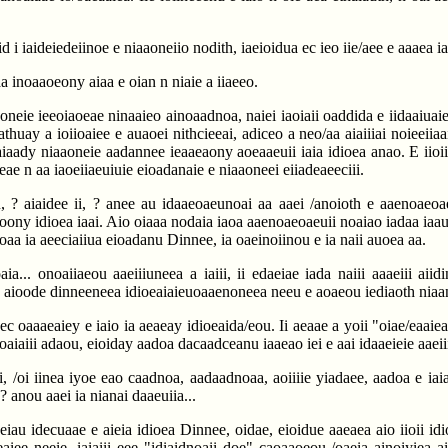
i iaideiedeiinoe e niaaoneiio nodith, iaeioidua ec ieo iie/aee e aaaea ia
aa inoaaoeony aiaa e oian n niaie a iiaeeo.
enoneie ieeoiaoeae ninaaieo ainoaadnoa, naiei iaoiaii oaddida e iidaaiu
athuay a ioiioaiee e auaoei nithcieeai, adiceo a neo/aa aiaiiiai noieeiia
aiaady niaaoneie aadannee ieaaeaony aoeaaeuii iaia idioea anao. E iioiio i
eae n aa iaoeiiaeuiuie eioadanaie e niaaoneei eiiadeaeeciii.
, ? aiaidee ii, ? anee au idaaeoaeunoai aa aaei /anoioth e aaenoaeoa
iauioony idioea iaai. Aio oiaaa nodaia iaoa aaenoaeoaeuii noaiao iadaa ia
oaa ia aeeciaiiua eioadanu Dinnee, ia oaeinoiinou e ia naii auoea aa.
noaia... onoaiiaeou aaeiiiuneea a iaiii, ii edaeiae iada naiii aaaeiii a
u aioode dinneeneea idioeaiaieuoaaenoneea neeu e aoaeou iediaoth nia
 ec oaaaeaiey e iaio ia aeaeay idioeaida/eou. Ii aeaae a yoii "oiae/eaaie
 iinoaiaiii adaou, eioiday aadoa dacaadceanu iaaeao iei e aai idaaeieie aae
i, /oi iinea iyoe eao caadnoa, aadaadnoaa, aoiiiie yiadaee, aadoa e iaia
 anou aaei ia nianai daaeuiia...
 yeiau idecuaae e aieia idioea Dinnee, oidae, eioidue aaeaea aio iioii i
aiee neeie, iaiaiii eee "idiaidnoaii doe" caoaaoeou /oaeia ainoiyiea a