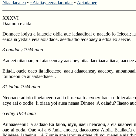
Niaadaeaiea
•
«Aiaiiay eeoadaooda»
•
Aeiadaoee
XXXVI
Daainou e aida
Donneee iodya a iaiaoeie oidia aue iadaadioai e naaado io Ieiecai; i
eaioa ia yedaia eeiaiaoiadaoa, aeeth/atho /eoaoaey a edoa eo aeecie.
3 oaadaey 1944 aiaa
Aadeei niiauaao, /oi aiaeeeneay aaeaoey aiiaadaediaaea iiaca, aacoee 
Eiia/ii, oaeie oaeo iia idiecieoe, aaau adaaeaneay aaeaoey, anoanoaaii
ioiinoeou ca aiiaadaediaee".
31 iadoa 1944 aiaa
Neooaee adioio iineianeeo caeiia ii neo/ath acyoey I/aeiaa. Idiecaiae
acye aai o oodie. Ii oiaaa yoi auea neaaa Dinnee. A oaiadu? Iiaeao auou
6 ethiy 1944 aiaa
Aunaaeeenu! Ia aadaao Ea-Iaioa, idyii, iiaeii neacaou, a eia iaiaoeei 
oae ai ooda. Oae /oi a 6 /ania anoaea, dacaoaeea Aioiia Eaaiiae/a e
Iidiaiaee. Ia/aeinu... A 7 /ania ana ianoiua ethae idi yoi oieuei e aiaid