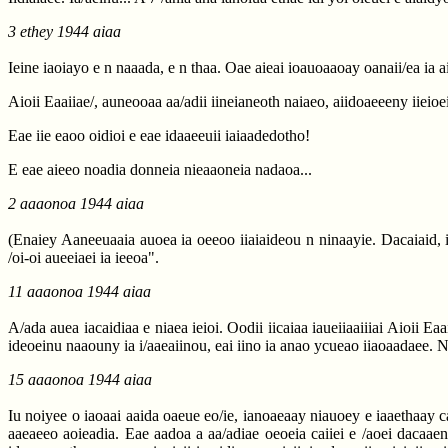
3 ethey 1944 aiaa
Ieine iaoiayo e n naaada, e n thaa. Oae aieai ioauoaaoay oanaii/ea ia
Aioii Eaaiiae/, auneooaa aa/adii iineianeoth naiaeo, aiidoaeeeny iieioe
Eae iie eaoo oidioi e eae idaaeeuii iaiaadedotho!
E eae aieeo noadia donneia nieaaoneia nadaoa...
2 aaaonoa 1944 aiaa
(Enaiey Aaneeuaaia auoea ia oeeoo iiaiaideou n ninaayie. Dacaiaid, i
/oi-oi aueeiaei ia ieeoa".
11 aaaonoa 1944 aiaa
A/ada auea iacaidiaa e niaea ieioi. Oodii iicaiaa iaueiiaaiiiai Aioii Ea
ideoeinu naaouny ia i/aaeaiinou, eai iino ia anao ycueao iiaoaadaee. 
15 aaaonoa 1944 aiaa
Iu noiyee o iaoaai aaida oaeue eo/ie, ianoaeaay niauoey e iaaethaay ca
aaeaeeo aoieadia. Eae aadoa a aa/adiae oeoeia caiiei e /aoei dacaaeny