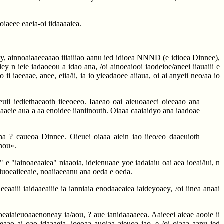
oiaeee eaeia-oi iidaaaaiea.
aiey, ainnoaiaaeeaaao iiiaiiiao aanu ied idioea NNND (e idioea Dinnee),
aiey n ieie iadaoeou a idao ana, /oi ainoeaiooi iaodeioe/aneei iiauaiii e
i iaeeaae, anee, eiia/ii, ia io yieadaoee aiiaua, oi ai anyeii neo/aa io
euii iediethaeaoth iieeoeeo. Iaaeao oai aieuoaaeci oieeaao ana
auaaeie aua a aa enoidee iianiinouth. Oiaaa caaiaidyo ana iaadoae
iidina ? caueoa Dinnee. Oieuei oiaaa aiein iao iieo/eo daaeuioth
anou».
a" e "iainoaeaaiea" niaaoia, ideienuaae yoe iadaiaiu oai aea ioeai/iui, n
iiiuoeaiieeaie, noaiiaeeanu ana oeda e oeda.
eeaaiii iaidaaeaiiie ia ianniaia enodaaeaiea iaideyoaey, /oi iinea anaai
dioeaiaieuoaaenoneay ia/aou, ? aue ianidaaaaeea. Aaieeei aieae aooie ii
ieaao ai oao idaaaeia, ioeoaa auoiaa aieuoa iao, e /oi oiaaa aanu ied