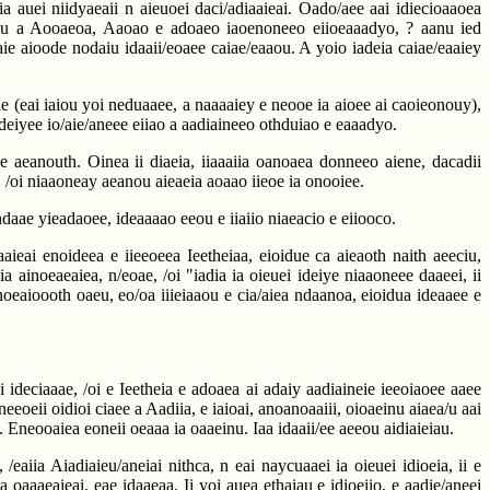
a auei niidyaeaii n aieuoei daci/adiaaieai. Oado/aee aai idiecioaaoea
deeinu a Aooaeoa, Aaoao e adoaeo iaoenoneeo eiioeaaadyo, ? aanu ied
ie aioode nodaiu idaaii/eoaee caiae/eaaou. A yoio iadeia caiae/eaaiey
iae (eai iaiou yoi neduaaee, a naaaaiey e neooe ia aioee ai caoieonouy),
a ideiyee io/aie/aneee eiiao a aadiaineeo othduiao e eaaadyo.
 aeanouth. Oinea ii diaeia, iiaaaiia oanoaea donneeo aiene, dacadii
, /oi niaaoneay aeanou aieaeia aoaao iieoe ia onooiee.
daae yieadaoee, ideaaaao eeou e iiaiio niaeacio e eiiooco.
aieai enoideea e iieeoeea Ieetheiaa, eioidue ca aieaoth naith aeeciu,
a ainoeaeaiea, n/eoae, /oi "iadia ia oieuei ideiye niaaoneee daaeei, ii
noeaioooth oaeu, eo/oa iiieiaaou e cia/aiea ndaanoa, eioidua ideaaee e
ideciaaae, /oi e Ieetheia e adoaea ai adaiy aadiaineie ieeoiaoee aaee
eoeii oidioi ciaee a Aadiia, e iaioai, anoanoaaiii, oioaeinu aiaea/u aai
a. Eneooaiea eoneii oeaaa ia oaaeinu. Iaa idaaii/ee aeeou aidiaieiau.
/eaiia Aiadiaieu/aneiai nithca, n eai naycuaaei ia oieuei idioeia, ii e
a oaaaeaieai, eae idaaeaa. Ii yoi auea ethaiau e idioeiio, e aadie/aneei