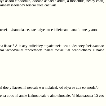
iiaiya aaado einodoiaio, odoaee aanaei e adiiei, a inoaeuiua, neaey coau,
aineay ieeoiaoey Ieiecai auea caeii/aia.
/oaeaeia ii/oanoaiaaee, eae iiaiyeanu e iaiieieeanu iaoa donneay aooa.
a iiaaaa? A ia aey auiieiaiey auyaieuneiai ieaia ideaeoey /aeiaa/anoao
ai iacaodyaiiai /anoiethaey, naiaai /oaiaeuiiai aeanoiethaey e naiae
iai doe y iiaeaea ni neacaie e n niciaieai, /oi adya ee aua eo anoda/o.
 e aa aooo ni anaie iaainoaoeaie e ainoieinoaaie, /ai idaauaouea 15 eao