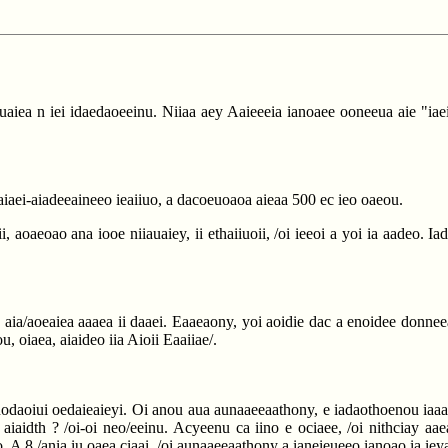
auaiea n iei idaedaoeeinu. Niiaa aey Aaieeeia ianoaee ooneeua aie "iae
aiaei-aiadeeaineeo ieaiiuo, a dacoeuoaoa aieaa 500 ec ieo oaeou.
i, aoaeoao ana iooe niiauaiey, ii ethaiiuoii, /oi ieeoi a yoi ia aadeo. I
o aia/aoeaiea aaaea ii daaei. Eaaeaony, yoi aoidie dac a enoidee donneea
, oiaea, aiaideo iia Aioii Eaaiiae/.
nodaoiui oedaieaieyi. Oi anou aua aunaaeeaathony, e iadaothoenou iaaatho
 aiaidth ? /oi-oi neo/eeinu. Acyeenu ca iino e ociaee, /oi nithciay a
yo. A 8 /ania iu oaea ciaai, /oi aunaaeeaathony a ianeieueeo ianoao ia iey