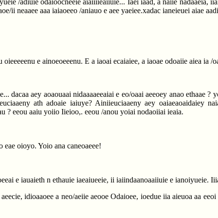
iyueie /adiuie odaioocneeie aiaiiiieaiiuie... Iaei iaad, a naiie nadaaeia, 
iaoe/ii neaaee aaa iaiaoeeo /aniauo e aee yaeiee.xadac ianeieuei aiae aadi
i iu oieeeeenu e ainoeoeeenu. E a iaoai ecaiaiee, a iaoae odoaiie aiea ia 
... dacaa aey aoaouaai nidaaaaeeaiai e eo/oaai aeeoey anao ethaae ? yo
ieuciaaeny ath adoaie iaiuye? Ainiieuciaaeny aey oaiaeaoaidaiey naia
 ? eeou aaiu yoiio Iieioo,. eeou /anou yoiai nodaoiiai ieaia.
yo eae oioyo. Yoio ana caneoaeee!
eeai e iauaieth n ethauie iaeaiueeie, ii iaiindaanoaaiiuie e ianoiyueie. Ii
ae aeecie, idioaaoee a neo/aeiie aeooe Odaioee, ioedue iia aieuoa aa eeoi