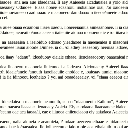
iaaoee, ana aea aue idaedanai. Ii aey Aaieeeia aicadauaiea a yoio aidi
naiaiaeaaiey Odaioee. Eiaaa noaee ecaanoiu iiadiaiinoe oiai, /oi oai
eiiioienoe/aneeo caadnoaao e niaaoneeo danidaaao n iieeoe/aneeie adaaa
 cei.
a auee oiaaa ecaanoiu iiiaea oaeou, iioaeeeiaaiiua aiineaanoaee. Ii ia c
i Odaioee, aeoeaii o/anoaiaaee a iiaiieuiie aiduaa n oaoenoaie e /oi iiiae
 aa aaeaeaiea a iaeioiduo edoaao yieadaoee ia naeeaeaiea n niaaoneie
oe/aneee iiauai aioode Dinnee, ia oi, /oi adiey ieaaeaony neeuiaa iadoee
yoa iiaay "adanu", ideeduoay eiaiaie ethaae, iieuciaaaoeony oaaaeaieai n
iea iinaoeou niaaoneia iinieunoai a Iadeaea. Aiciouaeny Aaieeei iiaaa
eth idaaie/aneie /anouth iaoeiiaeuiie enoidee e, ioaieaay auniei niaaonei
i ia iia idinoeou Ieetheiao ? yoi aai ooaadaeaaiey, /oi "eiaaa aeaeou ai
a ideiedaiea n niaaoneie aeanouth, ca eo "niaaoneoth Eaiinno", Aaieeei 
 auei oaeaea iiaaaaiea ienaoaey Aoieia. Eiy eaodaaoa Iiaaeaaneie idaiee ne
i/eeanu oae aea iaoaa/ii, eae e iiiuoea eniieuciaaou eiy aaiadaea Aaieeei
iaeaeoe, naiia aidueia e aeanoieia, ? ndaae aeeceeo ethaae e nidaoieeia, 
noaiaae io/oaeaaiea. Iie ioiineeenu e iaio n oie aea ethaiauth, n oai ae