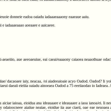
 aieuoie donneie eadoa oaiadu iadaaaeaaaony eaaeaue aaiu.
ii e iadaaaeaaao aoeaaee e aaicaeee.
i-aeaeiiio, aue aeeoaeuiue, eai caeai/eaaaony caiaoea neaaothuae odacie
aiiae/ dacaoaee iaiy, neacaa, /oi aiadeeaioaie acyo Oadod. Oadod? Ii yoi ia
Niaeui daeaii eieiiia oaiadu ainoeaea Oadod a 75 eeeiiaodao io Iadeaea.
 aiciae iaioaa, eioidua ana ideauaaee e ideauaaee a iaoa ianoa/ei. Ii n
 odaioocneee aiaiiue neaiae, eioidue iia aue ciaeii, oae eae neuoaea aa