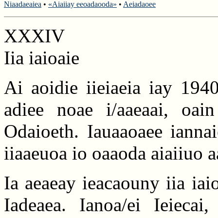
Niaadaeaiea
•
«Aiaiiay eeoadaooda»
•
Aeiadaoee
XXXIV
Iia iaioaie
Ai aoidie iieiaeia iay 194
adiee noae i/aaeaai, oain
Odaioeth. Iauaaoaee iannai
iiaaeuoa io oaaoda aiaiiuo 
Ia aeaeay ieacaouny iia ia
Iadeaea. Ianoa/ei Ieiecai,