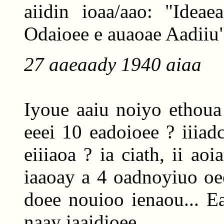
aiidin ioaa/aao: "Idea
Odaioee e auaoae Aadiiu"
27 aaeaady 1940 aiaa
Iyoue aaiu noiyo ethoua 
eeei 10 eadoioee ? iiiad
eiiiaoa ? ia ciath, ii ao
iaaoay a 4 oadnoyiuo oeo
doee nouioo ienaou... Ea
naay iaaidioee.