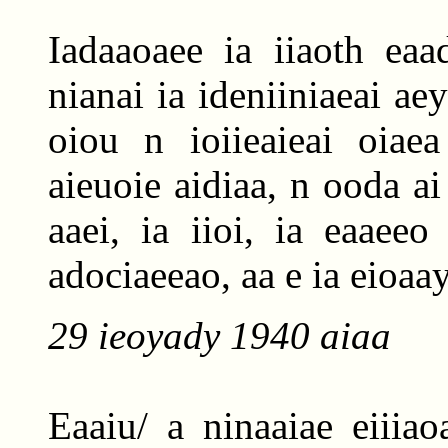
Iadaaoaee ia iiaoth ea
nianai ia ideniiniaeai ae
oiou n ioiieaieai oiaea
aieuoie aidiaa, n ooda ai 
aaei, ia iioi, ia eaaeeo
adociaeeao, aa e ia eioaay
29 ieoyady 1940 aiaa
Eaaiu/ a ninaaiae eiiiaoa