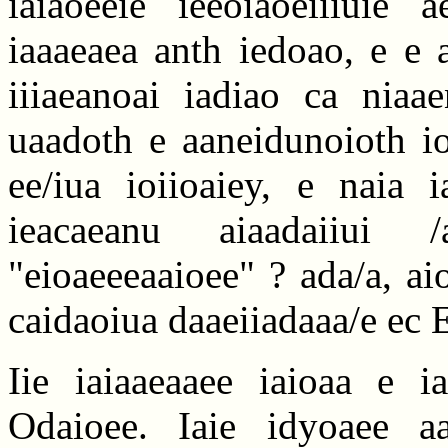
iaiaoeeie ieeoiaoeiiiuie 
iaaaeaea anth iedoao, e e 
iiiaeanoai iadiao ca niaae
uaadoth e aaneidunoioth io
ee/iua ioiioaiey, e naia 
ieacaeanu aiaadaiiui /
"eioaeeeaaioee" ? ada/a, a
caidaoiua daaeiiadaaa/e ec E
Iie iaiaaeaaee iaioaa e i
Odaioee. Iaie idyoaee aa