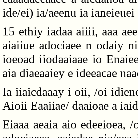
ide/ei) ia/aeenu ia ianeieuei
15 ethiy iadaa aiiii, aaa ae
aiaiiue adociaee n odaiy n
ioeoad iiodaaiaae io Enaie
aia diaeaaiey e ideeacae na
Ia iiaicdaaay i oii, /oi idie
Aioii Eaaiiae/ daaioae a iaid
Eiaaa aeaia aio edeeioea, /