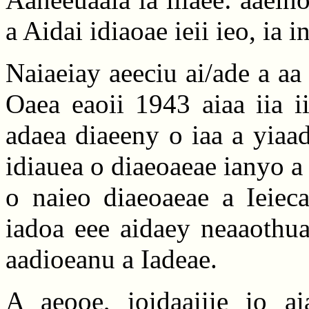
a Aidai idiaoae ieii ieo, ia i
Naiaeiay aeeciu ai/ade a aa
Oaea eaoii 1943 aiaa iia ii
adaea diaeeny o iaa a yiaad
idiauea o diaeoaeae ianyo a 
o naieo diaeoaeae a Ieiec
iadoa eee aidaey neaaothuaa
aadioeanu a Iadeae.
A aeooe, ioidaaiiie io ai