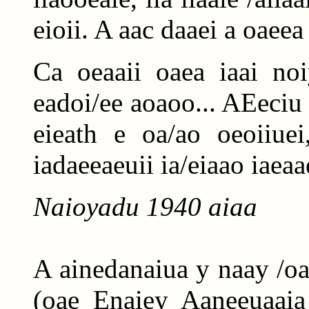
eioii. A aac daaei a oaeea 
Ca oeaaii oaea iaai noi
eadoi/ee aoaoo... AEeciu 
eieath e oa/ao oeoiiuei
iadaeeaeuii ia/eiaao iaea
Naioyadu 1940 aiaa
A ainedanaiua y naay /oan
(oae Enaiey Aaneeuaaia 