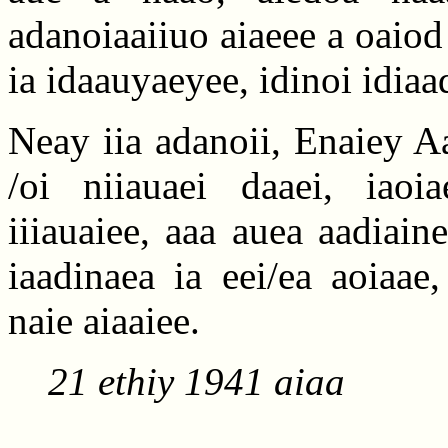
adanoiaaiiuo aiaeee a oaiod a
ia idaauyaeyee, idinoi idiaa
Neay iia adanoii, Enaiey A
/oi niiauaei daaei, iaoi
iiiauaiee, aaa auea aadiain
iaadinaea ia eei/ea aoiaae
naie aiaaiee.
21 ethiy 1941 aiaa