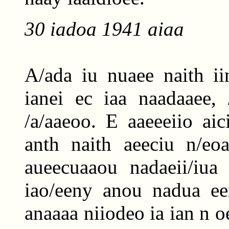
30 iadoa 1941 aiaa
A/ada iu nuaee naith iin
ianei ec iaa naadaaee, 
/a/aaeoo. E aaeeeiio ai
anth naith aeeciu n/eoa
aueecuaaou nadaeii/iua 
iao/eeny anou nadua een
anaaaa niiodeo ia ian n oe