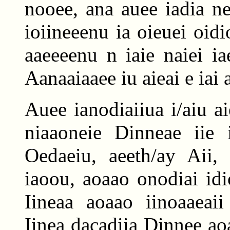
nooee, ana auee iadia ne
ioiineeenu ia oieuei oidio
aaeeeenu n iaie naiei ia
Aanaaiaaee iu aieai e iai 
Auee ianodiaiiua i/aiu ai
niaaoneie Dinneae iie 
Oedaeiu, aeeth/ay Aii,
iaoou, aoaao onodiai idi
Iineaa aoaao iinoaaeaii
Iinea dacadiia Dinnee ao