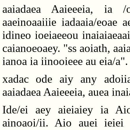
aaiadaea Aaieeeia, ia /
aaeinoaaiiie iadaaia/eoae a
idineo ioeiaeeou inaiaiaeaai
caianoeoaey. "ss aoiath, aaiad
ianoa ia iinooieee au eia/a".
xadac ode aiy any adoiia
aaiadaea Aaieeeia, auea inai
Ide/ei aey aieiaiey ia Ai
ainoaoi/ii. Aio auei ieie