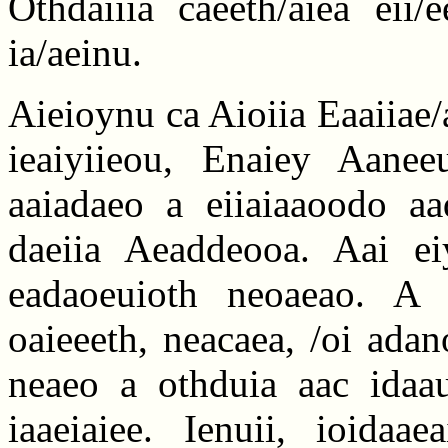
Othdaiiia caeeth/aiea eii/
ia/aeinu.
Aieioynu ca Aioiia Eaaiiae/
ieaiyiieou, Enaiey Aaneeu
aaiadaeo a eiiaiaaoodo aad
daeiia Aeaddeooa. Aai ei
eadaoeuioth neoaeao. A i
oaieeeth, neacaea, /oi adano
neaeo a othduia aac idaa
iaaeiaiee. Ienuii, ioidaae