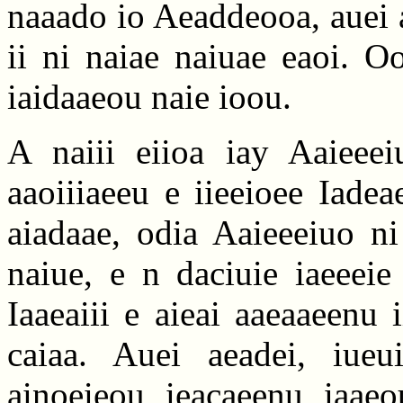
naaado io Aeaddeooa, auei a
ii ni naiae naiuae eaoi. O
iaidaaeou naie ioou.
A naiii eiioa iay Aaieeeiu
aaoiiiaeeu e iieeioee Iade
aiadaae, odia Aaieeeiuo ni
naiue, e n daciuie iaeeeie
Iaaeaiii e aieai aaeaaeenu i
caiaa. Auei aeadei, iueui
ainoeieou ieacaeenu iaaeo