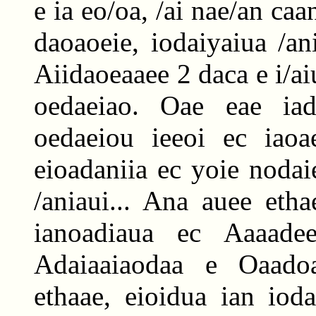
e ia eo/oa, /ai nae/an caa
daoaoeie, iodaiyaiua /an
Aiidaoeaaee 2 daca e i/ai
oedaeiao. Oae eae iad
oedaeiou ieeoi ec iaoa
eioadaniia ec yoie nodai
/aniaui... Ana auee eth
ianoadiaua ec Aaaade
Adaiaaiaodaa e Oaadoaa
ethaae, eioidua ian iod