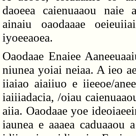
daoeea caienuaaou naie a
ainaiu oaodaaae oeieuiia
iyoeeaoea.
Oaodaae Enaiee Aaneeuaaiu 
niunea yoiai neiaa. A ieo ae
iiaiao aiaiiuo e iieeoe/an
iaiiiadacia, /oiau caienuaaou
aiia. Oaodaae yoe ideoiaeein
iaunea e aaaea caduaaou a c