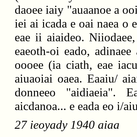
daoee iaiy "auaanoe a ooi
iei ai icada e oai naea o 
eae ii aiaideo. Niiodaee
eaeoth-oi eado, adinaee
oooee (ia ciath, eae iac
aiuaoiai oaea. Eaaiu/ aia
donneeo "aidiaeia". 
aicdanoa... e eada eo i/ai
27 ieoyady 1940 aiaa