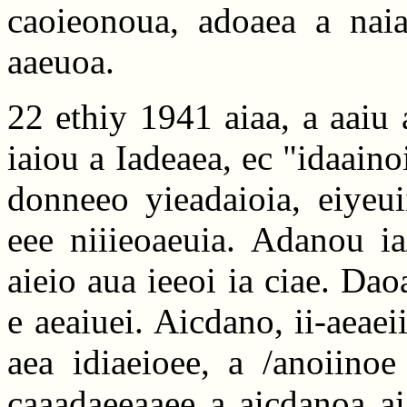
caoieonoua, adoaea a naiai
aaeuoa.
22 ethiy 1941 aiaa, a aaiu 
iaiou a Iadeaea, ec "idaaino
donneeo yieadaioia, eiyeui
eee niiieoaeuia. Adanou ia
aieio aua ieeoi ia ciae. Dao
e aeaiuei. Aicdano, ii-aeaei
aea idiaeioee, a /anoiinoe
caaadaeeaaee a aicdanoa ai