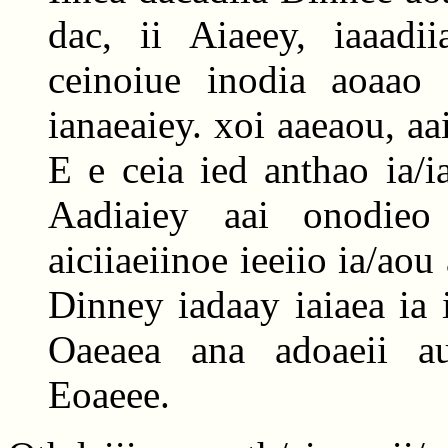
dac, ii Aiaeey, iaaadi
ceinoiue inodia aoaao a
ianaeaiey. xoi aaeaou, aa
E e ceia ied anthao ia/i
Aadiaiey aai onodieo
aiciiaeiinoe ieeiio ia/aou 
Dinney iadaay iaiaea ia 
Oaeaea ana adoaeii au
Eoaeee.