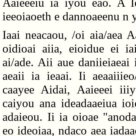
Aaieeeiu ia iyou eao. A Ie
ieeoiaoeth e dannoaeenu n y
Iaai neacaou, /oi aia/aea 
oidioai aiia, eioidue ei i
ai/ade. Aii aue daniieiaeai 
aeaii ia ieaai. Ii aeaaiiie
caayee Aidai, Aaieeei iii
caiyou ana ideadaaeiua ioi
adaieou. Ii ia oioae "anod
eo ideoiaa, ndaco aea iadaa