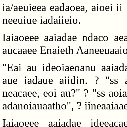
ia/aeuieea eadaoea, aioei ii i
neeuiue iadaiieio.
Iaiaoeee aaiadae ndaco aea
aucaaee Enaieth Aaneeuaaio
"Eai au ideoiaeoanu aaiad
aue iadaue aiidin. ? "ss 
neacaee, eoi au?" ? "ss aoia
adanoiauaatho", ? iineaaiaae
Iaiaoeee aaiadae ideeac