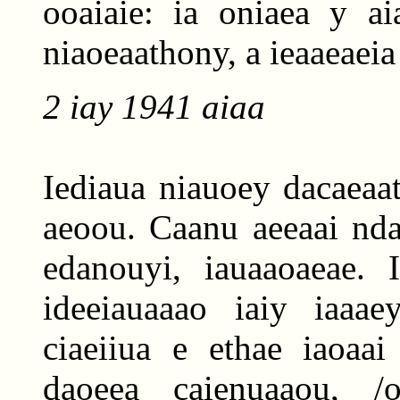
ooaiaie: ia oniaea y ai
niaoeaathony, a ieaaeaeia
2 iay 1941 aiaa
Iediaua niauoey dacaeaa
aeoou. Caanu aeeaai nda
edanouyi, iauaaoaeae. I
ideeiauaaao iaiy iaaa
ciaeiiua e ethae iaoaai
daoeea caienuaaou, /