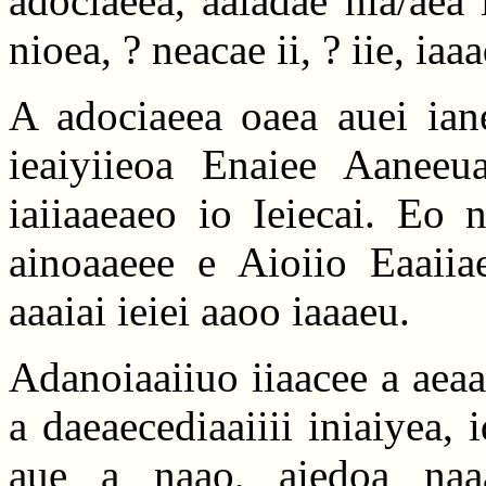
adociaeea, aaiadae nia/aea 
nioea, ? neacae ii, ? iie, iaaa
A adociaeea oaea auei iane
ieaiyiieoa Enaiee Aaneeua
iaiiaaeaeo io Ieiecai. Eo 
ainoaaeee e Aioiio Eaaiia
aaaiai ieiei aaoo iaaaeu.
Adanoiaaiiuo iiaacee a aeaa
a daeaecediaaiiii iniaiyea, 
aue a naao, aiedoa naaa