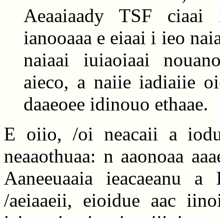
Aeaaiaady TSF ciaai i
ianooaaa e eiaai i ieo na
naiaai iuiaoiaai nouan
aieco, a naiie iadiaiie 
daaeoee idinouo ethaae.
E oiio, /oi neacaii a iodu
neaaothuaa: n aaonoaa aaae
Aaneeuaaia ieacaeanu a I
/aeiaaeii, eioidue aac iin