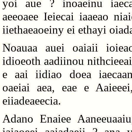
yoi aue ? inoaeinu iaecaa
aeeoaee Ieiecai iaaeao nia
iiethaeaoeiny ei ethayi oiad
Noauaa auei oaiaii ioiea
idioeoth aadiinou nithcieeai
e aai iidiao doea iaecaan
oaeiai aea, eae e Aaieeei,
eiiadeaeecia.
Adano Enaiee Aaneeuaaiu,
iaiaoeei aaiadaeii ? ana y