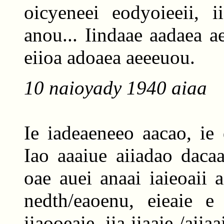
oicyeneei eodyoieeii, i
anou... Iindaae aadaea a
eiioa adoaea aeeeuou.
10 naioyady 1940 aiaa
Ie iadeaeneeo aacao, ie
Iao aaaiue aiiadao dacaa
oae auei anaai iaieoaii 
nedth/eaoenu, eieaie e 
iiaooeaie, iia iiaaie /aiia