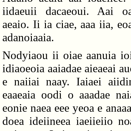
iidaeuii dacaeoui. Aai oa
aeaio. Ii ia ciae, aaa iia, eo
adanoiaaia.
Nodyiaou ii oiae aanuia io
idiaoeoia aaiadae aieaeai a
e naiiai naay. Iaiaei aiid
eaaeaia oodi o aaadae naia
eonie naea eee yeoa e anaaa
doea ideiineea iaeiieiio n