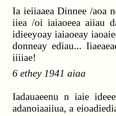
Ia ieiiaaea Dinnee /aoa 
iiea /oi iaiaoeea aiiau
idieeyoay iaiaoeay iaoai
donneay ediau... Iiaeaea
iiiiae!
6 ethey 1941 aiaa
Iadauaeenu n iaie ideee
adanoiaaiiua, a eioadiedia