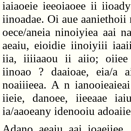
iaiaoeie ieeoiaoee ii iioad
iinoadae. Oi aue aaniethoii 
oece/aneia ninoiyiea aai n
aeaiu, eioidie iinoiyiii iaa
iia, iiiiaaou ii aiio; oiie
iinoao ? daaioae, eia/a a
noaiiieea. A n ianooieaieai
iieie, danoee, iieeaae iai
ia/aaoeany idenooiu adoaiie
Adano aeaiu aai ioaeiiee. 