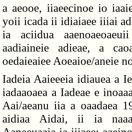
a aeooe, iiaeecinoe io iaa
yoii icada ii idiaiaee iiiai a
ia aciidua aaenoaeoaeui
aadiaineie adieae, a cao
oedaieaiee Aoeaioe/aneie no
Iadeia Aaieeeia idiauea a I
iadaaoaea a Iadeae e inoaa
Aai/aeanu iia a oaadaea 19
aidiaa Aidai, ii ia naa
Aaneeuaaia ia iiiaee: aaein