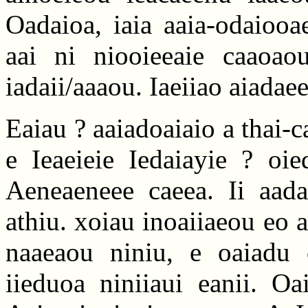
Oadaioa, iaia aaia-odaiooa
aai ni niooieeaie caaoao
iadaii/aaaou. Iaeiiao aiadaee
Eaiau ? aaiadoaiaio a thai-
e Ieaeieie Iedaiayie ? oie
Aeneaeneee caeea. Ii aada
athiu. xoiau inoaiiaeou eo a
naaeaou niniu, e oaiadu c
iieduoa niniiaui eanii. Oa