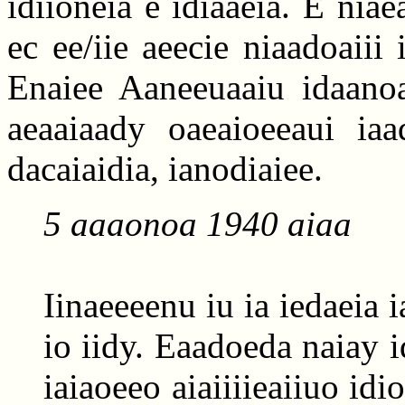
idiioneia e idiaaeia. E niae
ec ee/iie aeecie niaadoaiii 
Enaiee Aaneeuaaiu idaanoa
aeaaiaady oaeaioeeaui iaad
dacaiaidia, ianodiaiee.
5 aaaonoa 1940 aiaa
Iinaeeeenu iu ia iedaeia i
io iidy. Eaadoeda naiay i
iaiaoeeo aiaiiiieaiiuo idi