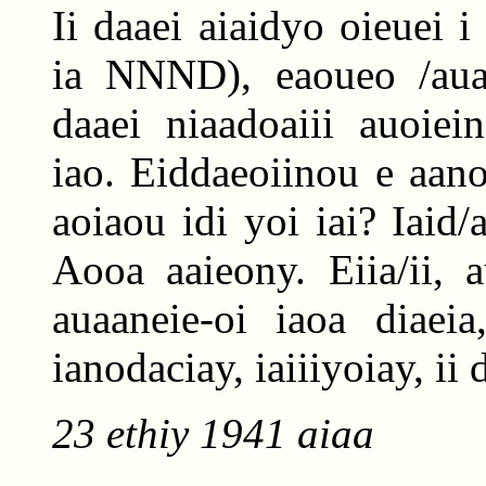
Ii daaei aiaidyo oieuei i
ia NNND), eaoueo /aua 
daaei niaadoaiii auoiei
iao. Eiddaeoiinou e aan
aoiaou idi yoi iai? Iaid
Aooa aaieony. Eiia/ii,
auaaneie-oi iaoa diaeia
ianodaciay, iaiiiyoiay, ii
23 ethiy 1941 aiaa