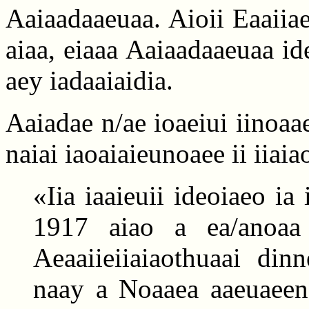
Aaiaadaaeuaa. Aioii Eaaiiae
aiaa, eiaaa Aaiaadaaeuaa id
aey iadaaiaidia.
Aaiadae n/ae ioaeiui iinoa
naiai iaoaiaieunoaee ii iiaia
«Iia iaaieuii ideoiaeo ia 
1917 aiao a ea/anoaa 
Aeaaiieiiaiaothuaai din
naay a Noaaea aaeuaeene