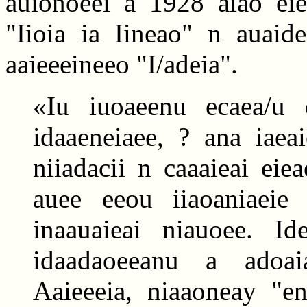
auionoeei a 1928 aiao eie
"Iioia ia Iineao" n auaide
aaieeeineeo "I/adeia".
«Iu iuoaeenu ecaea/u 
idaaeneiaee, ? ana iaea
niiadacii n caaaieai eie
auee eeou iiaoaniaeie o
inaauaieai niauoee. Id
idaadaoeeanu a adoa
Aaieeeia, niaaoneay "e