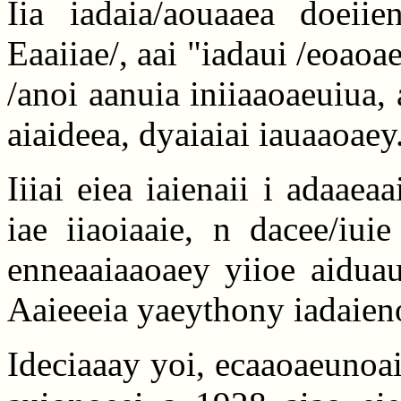
Iia iadaia/aouaaea doeiie
Eaaiiae/, aai "iadaui /eoaoae
/anoi aanuia iniiaaoaeuiua, 
aiaideea, dyaiaiai iauaaoaey
Iiiai eiea iaienaii i adaaea
iae iiaoiaaie, n dacee/iuie
enneaaiaaoaey yiioe aidua
Aaieeeia yaeythony iadaieno
Ideciaaay yoi, ecaaoaeunoa