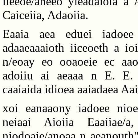
iieeoe/aneeo yieadaioia a 
Caiceiia, Adaoiia.
Eaaia aea eduei iadoee y
adaaeaaaioth iiceoeth a ioi
n/eoay eo ooaoeie ec aao
adoiiu ai aeaaa n E. E. 
caaiaida idioea aaiadaea Aai
xoi eanaaony iadoee nioeae
neiaai Aioiia Eaaiiae/
niodoaie/anoaa n aeanouth"