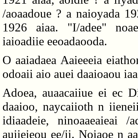
/aoaadoue ? a naioyada 192
1926 aiaa. "I/adee" noa
iaioadiie eeoadaooda.
O aaiadaea Aaieeeia eiatho
odoaii aio auei daaioaou iaa
Adoea, auaacaiiue ei ec Di
daaioo, naycaiioth n iienei
idiaadeie, ninoaaeaieai /
auiieieou ee/ii. Noiaoe n a