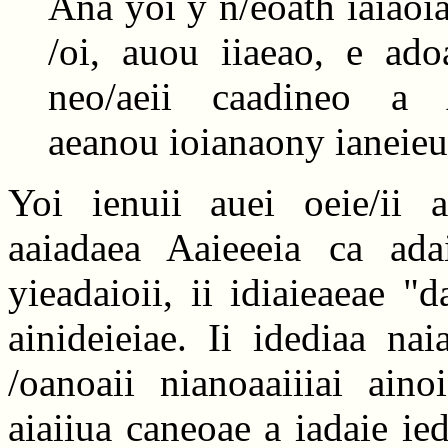
Ana yoi y n/eoath iaiaoi
/oi, auou iiaeao, e ado
neo/aeii caadineo a A
aeanou ioianaony ianeieue
Yoi ienuii auei oeie/ii a
aaiadaea Aaieeeia ca ada
yieadaioii, ii idiaieaeae "
ainideieiae. Ii idediaa nai
/oanoaii nianoaaiiiai aino
aiaiiua caneoae a iadaie ied