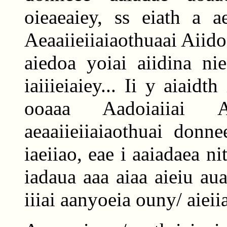
oieaeaiey, ss eiath a a
Aeaaiieiiaiaothuaai Aiid
aiedoa yoiai aiidina ni
iaiiieiaiey... Ii y aiaidt
ooaaa Aadoiaiiai Ae
aeaaiieiiaiaothuai donne
iaeiiao, eae i aaiadaea nit
iadaua aaa aiaa aieiu au
iiiai aanyoeia ouny/ aieii