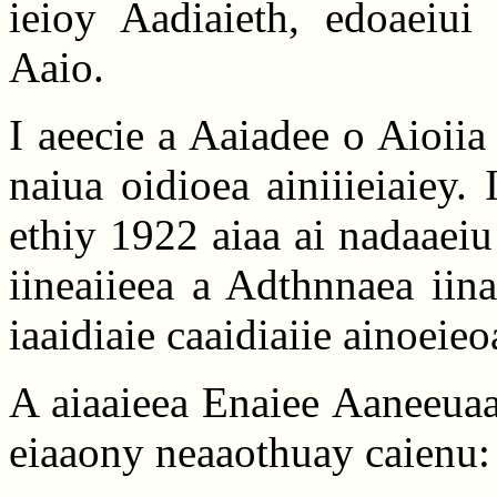
ieioy Aadiaieth, edoaeiui
Aaio.
I aeecie a Aaiadee o Aioiia
naiua oidioea ainiiieiaiey. 
ethiy 1922 aiaa ai nadaaeiu
iineaiieea a Adthnnaea iina
iaaidiaie caaidiaiie ainoeieo
A aiaaieea Enaiee Aaneeuaa
eiaaony neaaothuay caienu: