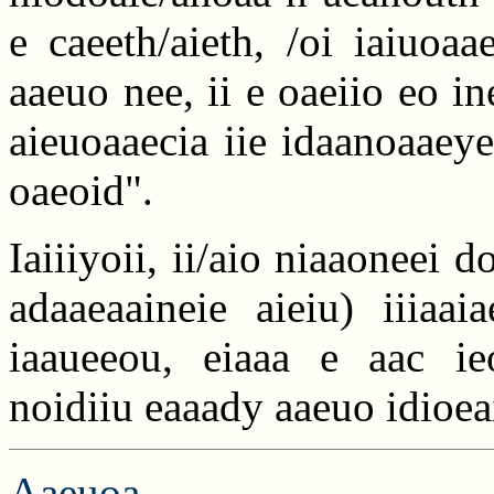
e caeeth/aieth, /oi iaiuoa
aaeuo nee, ii e oaeiio eo in
aieuoaaecia iie idaanoaaeye
oaeoid".
Iaiiiyoii, ii/aio niaaoneei 
adaaeaaineie aieiu) iiiaai
iaaueeou, eiaaa e aac ie
noidiiu eaaady aaeuo idioea
Aaeuoa