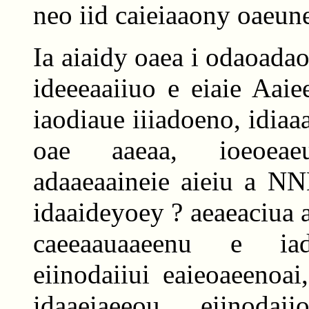
neo iid caieiaaony oaeun
Ia aiaidy oaea i odaoada
ideeeaaiiuo e eiaie Aaiee
iaodiaue iiiadoeno, idia
oae aaeaa, ioeoeae
adaaeaaineie aieiu a NN
idaaideyoey ? aeaeaciua a
caeeaauaaeenu e iada
eiinodaiiui eaieoaeenoai
idaaeiaeeou eiinoda