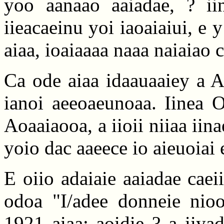
yoo aanaao aaiadae, ? iin
iieacaeinu yoi iaoaiaiui, e y
aiaa, ioaiaaaa naaa naiaiao c
Ca ode aiaa idaauaaiey a A
ianoi aeeoaeunoaa. Iinea O
Aoaaiaooa, a iioii niiaa iina
yoio dac aaeece io aieuoiai 
E oiio adaiaie aaiadae caeii
odoa "I/adee donneie nioo
1921 aiaa; aoidie ? a iiya