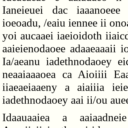
Ianeieuei dac iaaanoeee
ioeoadu, /eaiu iennee ii ono
yoi aucaaei iaeioidoth iiai
aaieienodaoee adaaeaaaii i
Ia/aeanu iadethnodaoey eid
neaaiaaaoea ca Aioiiii Eaai
iiaeaeiaaeny a aiaiiia iei
iadethnodaoey aai ii/ou aue
Idaauaaiea a aaiaadnei