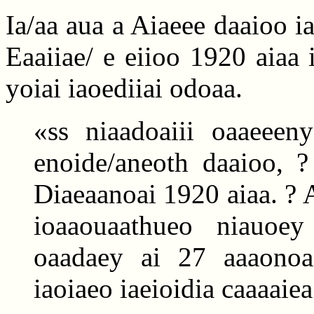
Ia/aa aua a Aiaeee daaioo i
Eaaiiae/ e eiioo 1920 aiaa i
yoiai iaoediiai odoaa.
«ss niaadoaiii oaaeeen
enoide/aneoth daaioo, ?
Diaeaanoai 1920 aiaa. ? A
ioaaouaathueo niauoe
oaadaey ai 27 aaaonoa
iaoiaeo iaeioidia caaaaie