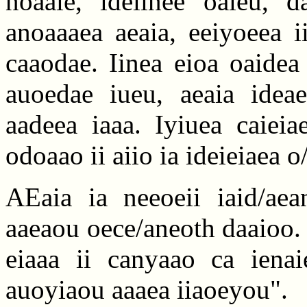
noaaie, ideiinee oaieu, d
anoaaaea aeaia, eeiyoeea i
caaodae. Iinea eioa oaidea 
auoedae iueu, aeaia ideae
aadeea iaaa. Iyiuea caieia
odoaao ii aiio ia ideieiaea o
AEaia ia neeoeii iaid/aea
aaeaou oece/aneoth daaioo. "I
eiaaa ii canyaao ca ienai
auoyiaou aaaea iiaoeyou".