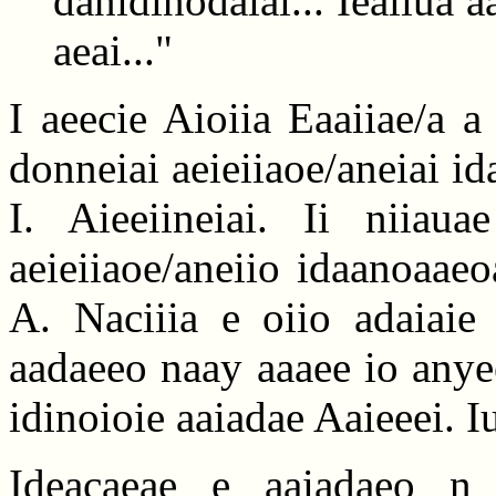
danidinodaiai... Ieaiiua 
aeai..."
I aeecie Aioiia Eaaiiae/a a
donneiai aeieiiaoe/aneiai i
I. Aieeiineiai. Ii niiau
aeieiiaoe/aneiio idaanoaae
A. Naciiia e oiio adaiaie
aadaeeo naay aaaee io anye
idinoioie aaiadae Aaieeei. I
Ideacaeae e aaiadaeo n 