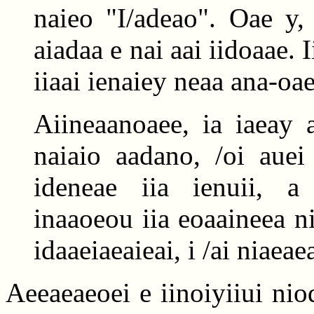
naieo "I/adeao". Oae y, 
aiadaa e nai aai iidoaae. 
iiaai ienaiey neaa ana-oa
Aiineaanoaee, ia iaeay a
naiaio aadano, /oi auei
ideneae iia ienuii, a 
inaaoeou iia eoaaineea ni
idaaeiaeaieai, i /ai niaeae
Aeeaeaeoei e iinoiyiiui nio