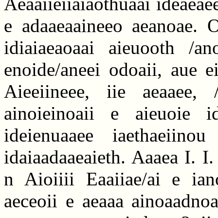
Aeaaiieiiaiaothuaai ideaeaee
e adaaeaaineeo aeanoae. Oa
idiaiaeaoaai aieuooth /a
enoide/aneei odoaii, aue e
Aieeiineee, iie aeaaee,
ainoieinoaii e aieuoie i
ideienuaaee iaethaeiinou
idaiaadaaeaieth. Aaaea I. I.
n Aioiiii Eaaiiae/ai e ian
aeceoii e aeaaa ainoaadnoa