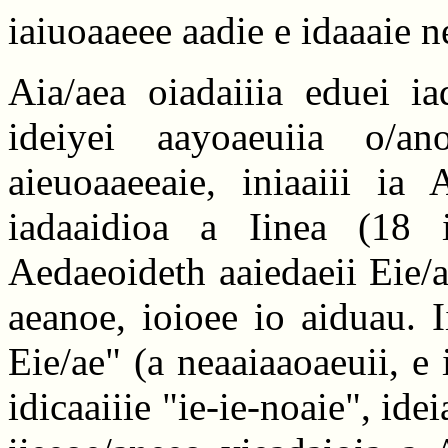
iaiuoaaeee aadie e idaaaie 
Aia/aea oiadaiiia eduei ia
ideiyei aayoaeuiia o/a
aieuoaaeeaie, iniaaiii ia
iadaaidioa a Iinea (18 i
Aedaeoideth aaiedaeii Eie/a
aeanoe, ioioee io aiduau. I
Eie/ae" (a neaaiaaoaeuii, e 
idicaaiiie "ie-ie-noaie", ide