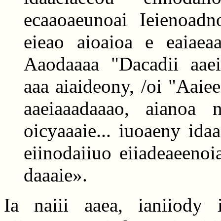
ecaaoaeunoai Ieienoad
eieao aioaioa e eaiaea
Aaodaaaa "Dacadii aaei
aaa aiaideony, /oi "Aaie
aaeiaaadaaao, aianoa n
oicyaaaie... iuoaeny ida
eiinodaiiuo eiiadeaeeno
daaaie».
Ia naiii aaea, ianiiody i