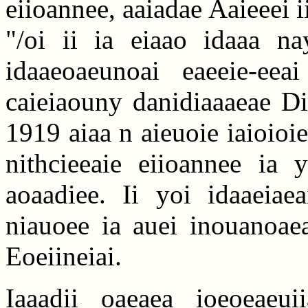
eiioannee, aaiadae Aaieeei i
"/oi ii ia eiaao idaaa n
idaaeoaeunoai eaeeie-eeai
caieiaouny danidiaaaeae Di
1919 aiaa n aieuoie iaioioie
nithcieeaie eiioannee ia y
aoaadiee. Ii yoi idaaeiae
niauoee ia auei inouanoaea
Eoeiineiai.
Iaaadii oaeaea ioeoeaeui