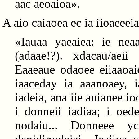
aac aeoaioa».
A aio caiaoea ec ia iioaeeeia
«Iauaa yaeaiea: ie neaa
(adaae!?). xdacau/aeii
Eaaeaue odaoee eiiaaoai
iaaceday ia aaanoaey, i
iadeia, ana iie auianee io
i donneii iadiaa; i oed
nodaiu... Donneee yc