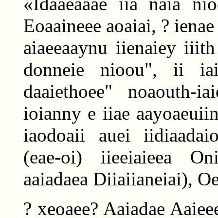
«Idaaeaaae iia naia nio
Eoaaineee aoaiai, ? ienae A
aiaeeaaynu iienaiey iiit
donneie nioou", ii i
daaiethoee" noaouth-ia
ioianny e iiae aayoaeuii
iaodoaii auei iidiaadai
(eae-oi) iieeiaieea On
aaiadaea Diiaiianeiai), Oe
? xeoaee? Aaiadae Aaieee