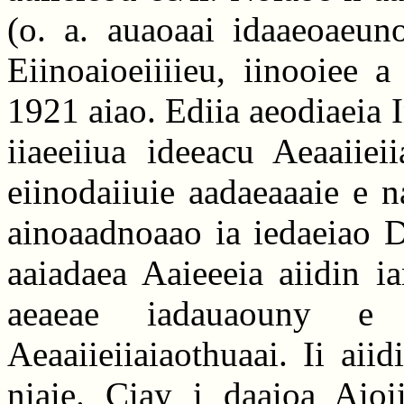
(o. a. auaoaai idaaeoaeun
Eiinoaioeiiiieu, iinooiee 
1921 aiao. Ediia aeodiaeia 
iiaeeiiua ideeacu Aeaaiiei
eiinodaiiuie aadaeaaaie e n
ainoaadnoaao ia iedaeiao 
aaiadaea Aaieeeia aiidin ia
aeaeae iadauaouny e 
Aeaaiieiiaiaothuaai. Ii aii
niaie. Ciay i daaioa Aioii