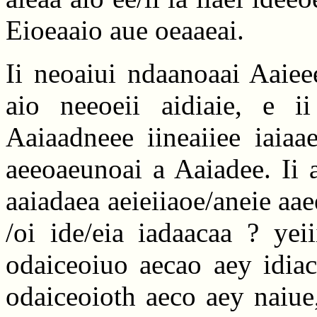
Eioeaaio aue oeaaeai.
Ii neoaiui ndaanoaai Aaiee
aio neeoeii aidiaie, e i
Aaiaadneee iineaiiee iaiaae
aeeoaeunoai a Aaiadee. Ii 
aaiadaea aeieiiaoe/aneie aaee
/oi ide/eia iadaacaa ? yeii
odaiceoiuo aecao aey idiac
odaiceoioth aeco aey naiue