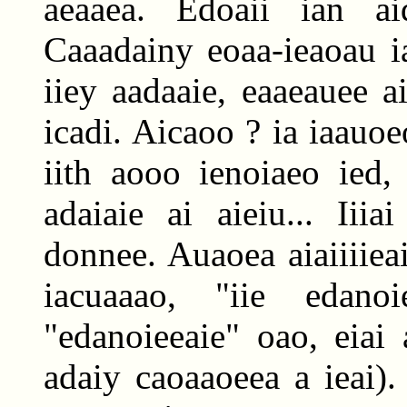
aeaaea. Edoaii ian ai
Caaadainy eoaa-ieaoau ia
iiey aadaaie, eaaeauee a
icadi. Aicaoo ? ia iaauoe
iith aooo ienoiaeo ied,
adaiaie ai aieiu... Iiia
donnee. Auaoea aiaiiiieai
iacuaaao, "iie edanoi
"edanoieeaie" oao, eiai
adaiy caoaaoeea a ieai).