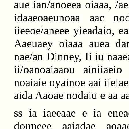
aue ian/anoeea oiaaa, /a
idaaeoaeunoaa aac no
iieeoe/aneee yieadaio, e
Aaeuaey oiaaa auea dan
nae/an Dinney, Ii iu naaea
ii/oanoaiaaou ainiiaei
noaiaie oyainoe aai iieia
aida Aaoae nodaiu e aa aa
ss ia iaeeaae e ia enea
donneee aaiadae aoa