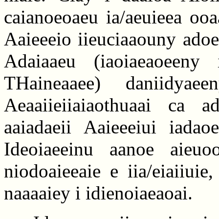
caianoeoaeu ia/aeuieea ooa
Aaieeeio iieuciaaouny adoe
Adaiaaeu (iaoiaeaoeeny
THaineaaee) daniidya
Aeaaiieiiaiaothuaai ca 
aaiadaeii Aaieeeiui iadao
Ideoiaeeinu aanoe aieuoo
niodoaieeaie e iia/eiaiiuie
naaaaiey i idienoiaeaoai.