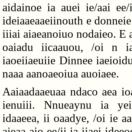
aidainoe ia auei ie/aai ee/i
ideiaaeaaeiinouth e donneie
iiiai aiaeanoiuo nodaieo. E 
oaiadu iicaauou, /oi n i
iaoeiiaeuiie Dinnee iaeioid
naaa aanoaeoiua auoiaee.
Aaiaadaaeuaa ndaco aea ioa
ienuiii. Nnueaynu ia ye
idaaeea, ii oaadye, /oi ie 
aieaa aio ee/ii ia iiaei idee