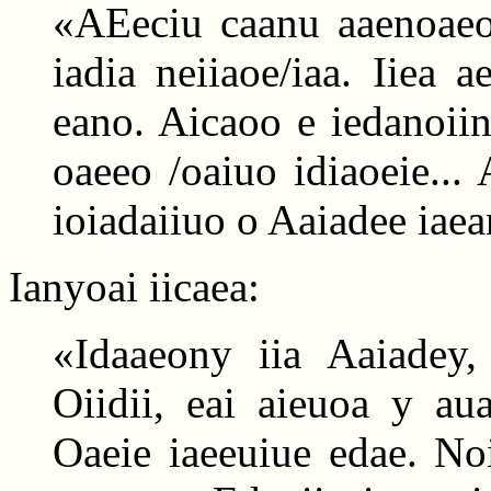
«AEeciu caanu aaenoaeoa
iadia neiiaoe/iaa. Iiea a
eano. Aicaoo e iedanoiin
oaeeo /oaiuo idiaoeie... 
ioiadaiiuo o Aaiadee iae
Ianyoai iicaea:
«Idaaeony iia Aaiadey,
Oiidii, eai aieuoa y au
Oaeie iaeeuiue edae. Noi