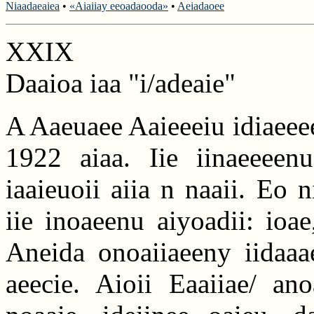
Niaadaeaiea
•
«Aiaiiay eeoadaooda»
•
Aeiadaoee
XXIX
Daaioa iaa "i/adeaie"
A Aaeuaee Aaieeeiu idiaeeee
1922 aiaa. Iie iinaeeeen
iaaieuoii aiia n naaii. Eo 
iie inoaeenu aiyoadii: ioae
Aneida onoaiiaeeny iidaaae
aeecie. Aioii Eaaiiae/ an