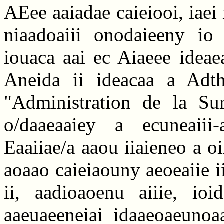
AEee aaiadae caieiooi, iaei
niaadoaiii onodaieeny io i
iouaca aai ec Aiaeee ideae
Aneida ii ideacaa a Adth
"Administration de la Sur
o/daaeaaiey a ecuneaiii-
Eaaiiae/a aaou iiaieneo a oi
aoaao caieiaouny aeoeaiie i
ii, aadioaoenu aiiie, ioi
aaeuaeeneiai idaaeoaeunoa