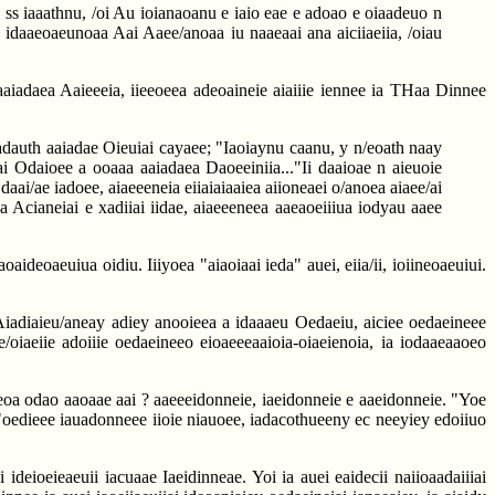
. ss iaaathnu, /oi Au ioianaoanu e iaio eae e adoao e oiaadeuo n
ie idaaeoaeunoaa Aai Aaee/anoaa iu naaeaai ana aiciiaeiia, /oiau
ai aaiadaea Aaieeeia, iieeoeea adeoaineie aiaiiie iennee ia THaa Dinnee
ioadauth aaiadae Oieuiai cayaee; "Iaoiaynu caanu, y n/eoath naay
ai Odaioee a ooaaa aaiadaea Daoeeiniia..."Ii daaioae n aieuoie
 daai/ae iadoee, aiaeeeneia eiiaiaiaaiea aiioneaei o/anoea aiaee/ai
 Acianeiai e xadiiai iidae, aiaeeeneea aaeaoeiiiua iodyau aaee
aideoaeuiua oidiu. Iiiyoea "aiaoiaai ieda" auei, eiia/ii, ioiineoaeuiui.
a Aiadiaieu/aneay adiey anooieea a idaaaeu Oedaeiu, aiciee oedaeineee
ie/oiaeiie adoiiie oedaeineeo eioaeeeaaioia-oiaeienoia, ia iodaaeaaoeo
 eeoa odao aaoaae aai ? aaeeeidonneie, iaeidonneie e aaeidonneie. "Yoe
i, "oedieee iauadonneee iioie niauoee, iadacothueeny ec neeyiey edoiiuo
ideioeieaeuii iacuaae Iaeidinneae. Yoi ia auei eaidecii naiioaadaiiiai