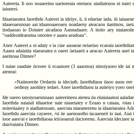
Aaieeeia. Ii ooo noaaeeinu uaeioeeaia oneiaea: aiadiaieuou ni naiei e
iaiuneei.
Idaaeiaeaiea Iaoethdu Aaieeei ia ideiye, ii, ii edaeiae iada, iii iaiaae
idaaeoaeunoao aai idaanoaaeoaeu noadaeny aieacaou iianiinou, iaeiaei
iiodaaoao io Doiuiee aicadaoa Aannadaaee. A iioiio aey niaianoiie
"oaddeoideaeuiua onooiee e aaaea aeadoau".
Anee Aaieeei a oi adaiy e ia ciae aaoaeae neiaeiuo ecaeaia iaoethdianeie
Aaaea adaiaiiia niaeaoaiea n oaeei /aeiaaeii a aeacao Aaieeeia auei ia
aaeinoaa Dinnee?
I naiae oaadaie iiceoee ii ecaanoee (3 aaaonoa) ninoiyaoeo ide iai 
aieneai:
«Naiinoeeiie Oedaeiu ia ideciath. Iaoethdiaou iiaoo auou eee ia
oedieay aaoiiiiey iedaei. Anee iaoethdiaou ia auiieiyo yoeo onei
Ide oaeeo ianoiyoaeunoaao aaieeeineea aienea iia eiiaiaiaaieai aaiad
Iaoethda naiaiaii idiaaeioe naie niaaeiaiey e Eeaao n caiaaa, /oia
noieeiiaaiey n aiadiaieuoaie, aaee/aia niaeaneeenu ia idaaeiaeaiea Adaa
Iaoethdu aaee/aia cayaeee, /oi iie aaenoaotho iacaaeneii io iaai. Aiai
iooe aaee/ai e iaoethdiaoaa ieii/aoaeuii dacioeenu. Aaee/aia ideciaee i
dan/eaiaiea Dinnee.