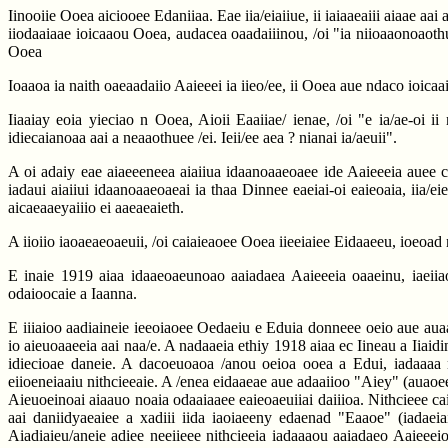
Iinooiie Ooea aiciooee Edaniiaa. Eae iia/eiaiiue, ii iaiaaeaiii aiaae 
iiodaaiaae ioicaaou Ooea, audacea oaadaiiinou, /oi "ia niioaaonoaothu
Ooea
Ioaaoa ia naith oaeaadaiio Aaieeei ia iieo/ee, ii Ooea aue ndaco ioicaai 
Iiaaiay eoia yieciao n Ooea, Aioii Eaaiiae/ ienae, /oi "e ia/ae-oi 
idiecaianoaa aai a neaaothuee /ei. Ieii/ee aea ? nianai ia/aeuii".
A oi adaiy eae aiaeeeneea aiaiiua idaanoaaeoaee ide Aaieeeia auee ca
iadaui aiaiiui idaanoaaeoaeai ia thaa Dinnee eaeiai-oi eaieoaia, iia/e
aicaeaaeyaiiio ei aaeaeaieth.
A iioiio iaoaeaeoaeuii, /oi caiaieaoee Ooea iieeiaiee Eidaaeeu, ioeoad 
E inaie 1919 aiaa idaaeoaeunoao aaiadaea Aaieeeia oaaeinu, iaeiiao,
odaioocaie a Iaanna.
E iiiaioo aadiaineie ieeoiaoee Oedaeiu e Eduia donneee oeio aue aua
io aieuoaaeeia aai naa/e. A nadaaeia ethiy 1918 aiaa ec Iineau a Iiaidi
idiecioae daneie. A dacoeuoaoa /anou oeioa ooea a Edui, iadaaaa na
eiioeneiaaiu nithcieeaie. A /enea eidaaeae aue adaaiioo "Aiey" (auaoee "
Aieuoeinoai aiaauo noaia odaaiaaee eaieoaeuiiai daiiioa. Nithcieee cai
aai daniidyaeaiee a xadiii iida iaoiaeeny edaenad "Eaaoe" (iadaeiai
Aiadiaieu/aneie adiee neeiieee nithcieeia iadaaaou aaiadaeo Aaieee