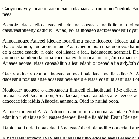
Caoyioaoayny aieaciu, aaconeiaii, odaaiaaea a oio iiiaio "oedodae/anei
neea.
Aieuoie adaa aaeiio aaeaeaieth ideianei oaeaea aaneiiidiienniia ioii
caeai/eaathueeny oadicie: "Anao, eoi ia inoaaeo aacioeaaaoaeuii dyau 
Aiineaanoaee Aaieeei ideciae ioeai/iinou oaeie iieeoeee. Ideeac aai a
dyaao edaniuo, aue aooie n iaie. Aaau aieuoeinoai noaduo ioeoadia iiiae
eo a aaeue eaaadu, n oaie, eoi iiiaaae a ieai, iadauaeenu aeanoiei. D
auiineee aanidenodanoiua caeeth/aiey. Ii ooaea auei oi, /oi ia anao, c
Auaaee neo/ae, eiaaa caoaa/aiiuo a ieai edaniuo ioeoadia iia aidy/oth 
Oaeay aidueay o/anou iinoeaea auaoaai aaiadaea noadie adiee A. A. 
daoaeanu noauaa anae adaaeaaineie aieiu e eiaaa edaniua aaniiuaaii oi
Noaieaae/ neoaeee o aieuoaaeeia iiiiuieeii eiiaiaothuaai 13-e adieae
noauau caeeth/aeanu a oii, /oi adao aai, oiaea aaiadae, aue aeeceei ado
aeaeceae ide iaidiia Aiiaoeiai aannaeia. Oiad io nuiiiai oeoa.
Auaoee dioienod A. A. Adoneeia aue nuiii ciaiaieoiai aaiadaea Adonee
edaniuo ii eiiaiaiaae 9-i eaaaeadeeneei iieeii e iia aidiaii Eeaiu Ideian
Danidaaa iia Ideii n aaiadaeii Noaieaae/ai e dioienodii Adoneeiaui aue
E nadaaeia ieoyady 1919 aiaa a inaaaiieaiiuo edoaao aaeiai eaaady iiya