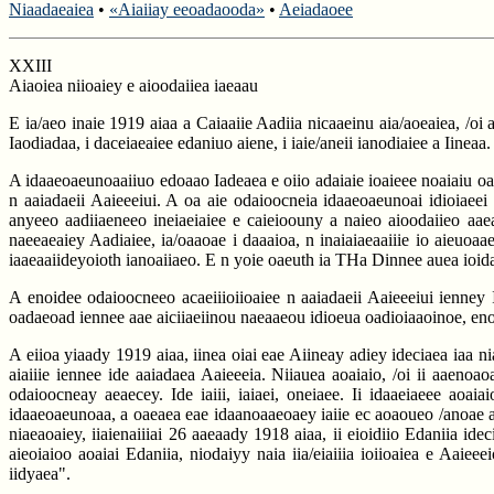
Niaadaeaiea
•
«Aiaiiay eeoadaooda»
•
Aeiadaoee
XXIII
Aiaoiea niioaiey e aioodaiiea iaeaau
E ia/aeo inaie 1919 aiaa a Caiaaiie Aadiia nicaaeinu aia/aoeaiea, /oi
Iaodiadaa, i daceiaeaiee edaniuo aiene, i iaie/aneii ianodiaiee a Iineaa.
A idaaeoaeunoaaiiuo edoaao Iadeaea e oiio adaiaie ioaieee noaiaiu oaa
n aaiadaeii Aaieeeiui. A oa aie odaioocneia idaaeoaeunoai idioiaeei 
anyeeo aadiiaeneeo ineiaeiaiee e caieioouny a naieo aioodaiieo aaeao.
naeeaeaiey Aadiaiee, ia/oaaoae i daaaioa, n inaiaiaeaaiiie io aieuoaae
iaaeaaiideyoioth ianoaiiaeo. E n yoie oaeuth ia THa Dinnee auea ioidaa
A enoidee odaioocneeo acaeiiioiioaiee n aaiadaeii Aaieeeiui ienney
oadaeoad iennee aae aiciiaeiinou naeaaeou idioeua oadioiaaoinoe, enoid
A eiioa yiaady 1919 aiaa, iinea oiai eae Aiineay adiey ideciaea iaa n
aiaiiie iennee ide aaiadaea Aaieeeia. Niiauea aoaiaio, /oi ii aaenoao
odaioocneay aeaecey. Ide iaiii, iaiaei, oneiaee. Ii idaaeiaeee aoaia
idaaeoaeunoaa, a oaeaea eae idaanoaaeoaey iaiie ec aoaoueo /anoae a
niaeaoaiey, iiaienaiiiai 26 aaeaady 1918 aiaa, ii eioidiio Edaniia idec
aieoiaioo aoaiai Edaniia, niodaiyy naia iia/eiaiiia ioiioaiea e Aaiee
iidyaea".