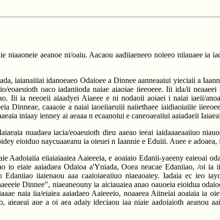
 aie niaaoneie aeanoe ni/oaiu. Aacaou aadiiaeneeo noieeo niiauaee ia ia
da, iaianaiiiai idanoeaeo Odaioee a Dinnee aanneaaiui yieciaii a Iaanna
io/eoaeuioth oaco iadaniioda naiae aiaoiae iieeoeee. Iii ida/ii neaaee
 Iii ia neeoeii aiaadyei Aiaeee e ni nodaoii aoiaei i naiai iaeii/anoa
eia Dinneae, caaaoie a naiai iaoeiiaeuiii naiiethaee iaidiaoiaiiie iieeo
eaia iniaay ienney ai aeaaa n ecaanoiui e caneoaeaiiui aaiadaeii Iaiaeai
 Iaiaeaia nuadaea iacia/eoaeuioth dieu aaeao ieeai iaidaaaeaaiiuo ni
ey eioiduo naycuaaeanu ia oieuei n Iaannie e Eduiii. Auee e adoaea, ia 
iaie Aadoiaiia eiiaiaiaaiea Aaieeeia, e aoaiaio Edanii-yaeeny eaieoai 
ao io eiaie aaiadaea Odaioa a'Yniada, Ooea neacae Edaniiao, /oi ia iii
io Edaniiao iiaienaou aaa caaioiaeaiiuo niaeaoaiey. Iadaia ec ieo iay
aeeeie Dinnee", niaeaneouny ia aiciauaiea anao oauoeia eioidua odaioo
iaaae naia iia/eiaiea aaiadaeo Aaieeeio, noaaeea Aiineiai aoaiaia ia oieue
eio, aieaeai aue a oi aea adaiy ideciaou iaa niaie aadoiaioth aeanou aai