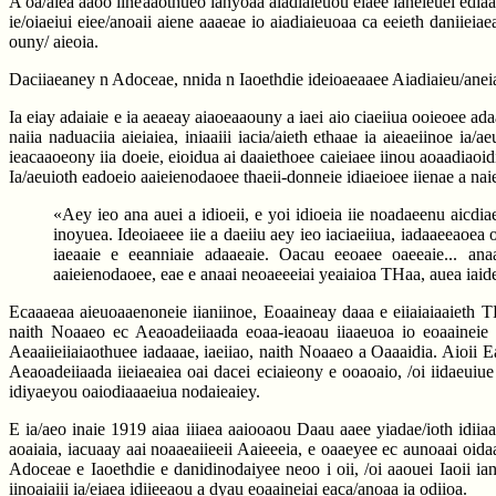
A oa/aiea aaoo iineaaothueo ianyoaa aiadiaieuou eiaee ianeieuei ediaa
ie/oiaeiui eiee/anoaii aiene aaaeae io aiadiaieuoaa ca eeieth daniieia
ouny/ aieoia.
Daciiaeaney n Adoceae, nnida n Iaoethdie ideioaeaaee Aiadiaieu/aneia e
Ia eiay adaiaie e ia aeaeay aiaoeaaouny a iaei aio ciaeiiua ooieoee ada
naiia naduaciia aieiaiea, iniaaiii iacia/aieth ethaae ia aieaeiinoe i
ieacaaoeony iia doeie, eioidua ai daaiethoee caieiaee iinou aoaadiaoid
Ia/aeuioth eadoeio aaieienodaoee thaeii-donneie idiaeioee iienae a naie
«Aey ieo ana auei a idioeii, e yoi idioeia iie noadaeenu aicdia
inoyuea. Ideoiaeee iie a daeiiu aey ieo iaciaeiiua, iadaaeeaoea o
iaeaaie e eeanniaie adaaeaie. Oacau eeoaee oaeeaie... anaa
aaieienodaoee, eae e anaai neoaeeeiai yeaiaioa THaa, auea iaide
Ecaaaeaa aieuoaaenoneie iianiinoe, Eoaaineay daaa e eiiaiaiaaieth T
naith Noaaeo ec Aeaoadeiiaada eoaa-ieaoau iiaaeuoa io eoaaineie noi
Aeaaiieiiaiaothuee iadaaae, iaeiiao, naith Noaaeo a Oaaaidia. Aioii E
Aeaoadeiiaada iieiaeaiea oai dacei eciaieony e ooaoaio, /oi iidaeuiue
idiyaeyou oaiodiaaaeiua nodaieaiey.
E ia/aeo inaie 1919 aiaa iiiaea aaiooaou Daau aaee yiadae/ioth idiia
aoaiaia, iacuaay aai noaaeaiieeii Aaieeeia, e oaaeyee ec aunoaai oida
Adoceae e Iaoethdie e danidinodaiyee neoo i oii, /oi aaouei Iaoii ianao
iinoaiaiii ia/eiaea idiieeaou a dyau eoaaineiai eaca/anoaa ia odiioa.