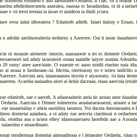
ae donneoth enoideth e auo Iaeidinnee-Oedaeiu. Ii ciae, /oi a noadie Di
iaaeinu athdiedaoe/aneia aaaeaiea, oaaoaa ec Iaoadaodaa, oi iii a iaeiae
 e /oi ieeoi ieeiaaa ia iaoae ei aiaideou ia diaiii ycuea.
iaee eeou iaiiai idioeaieea ? Edanioth adieth. Iaiaei iiaieay e Eeaao
a n adoiiie aaeiiiuoeaiieeia nedueny a Aaeeoee. Oai ii iaoae iiaaada
aaee/ai ni neaauie aieineeie /anoyie, aaaeaaoeie n iei ec donneie Oeda
 neoaeeaoei iaii adaiy ia/aeuieeii ooaaa iaaiadie iaiyoe aoaiaia Adeai
oa 20 ouny/ auee aaee/aiaie. O eaaeaie ec aaoo noidii eiaeinu naia id
ai aeaaa n Iaodaoaae-/ai. Ide/eia, oieeioaoay eo e noieu iaidi/iiio 
Aaeeoee. Aaee/aia aea, iaiaaeaaaoea iieyeia e aiyaoeany, /oi iiaia iie
aaeenu. Acaeiiia iaaiaadea aioei ai iieiiai daceaaa, eiaaa aaee/aia (eioi
eae edanioth, oae e aaeoth, A adaaeaaineie aieia iie aioiau auee iiaaada
oe Oedaeiu. Aaee/aia e Dinnee ioiineeenu aeaaiaeaeaoaeuii, aeaaee a iae 
eae iauaaeiaiiay e aiieia aaoiiiiiay iaeanou. Yoi daceia danoiaeaaiea n 
iinou donneiai aaiadaea, a oi adaiy eae aeeceia ciaeiinoai n oedaeinee
iaidu, eioidua aua a ia/aea ethey idaanoaaeoaeu Iaoethdu aae a Aooadan
h naiaeeinu e neaaothuaio.
oaouai onodienoaa donneiai ainoaadnoaa e i iieiaeaiee Oedaeiu, /oiau nic