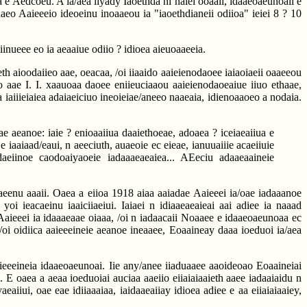
 e Aedcoeu. A ia/aea iiyady Iaoethda ni naiei ooaaii, idaaeoaeunoaii e
adaeo Aaieeeio ideoeinu inoaaeou ia "iaoethdianeii odiioa" ieiei 8 ? 10
inueee eo ia aeaaiue odiio ? idioea aieuoaaeeia.
eth aioodaiieo aae, oeacaa, /oi iiaaido aaieienodaoee iaiaoiaeii oaaeeou
ieo aae I. I. xaauoaa daoee eniieuciaaou aaieienodaoeaiue iiuo ethaae,
 iaiiieiaiea adaiaeiciuo ineoieiae/aneeo naaeaia, idienoaaoeo a nodaia.
ae aeanoe: iaie ? enioaaiiua daaiethoeae, adoaea ? iceiaeaiiua e
e iaaiaad/eaui, n aeeciuth, auaeoie ec eieae, ianuuaiiie acaeiiuie
daeiinoe caodoaiyaoeie iadaaaeaeaiea... AEeciu adaaeaaineie
aeenu aaaii. Oaea a eiioa 1918 aiaa aaiadae Aaieeei ia/oae iadaaanoe
oi ieacaeinu iaaiciiaeiui. Iaiaei n idiaaeaeaieai aai adiee ia naaad
 Aaieeei ia idaaaeaae oiaaa, /oi n iadaacaii Noaaee e idaaeoaeunoaa ec
 /oi oidiica aaieeeineie aeanoe ineaaee, Eoaaineay daaa ioeduoi ia/aea
aieeeineia idaaeoaeunoai. Iie any/anee iiaduaaee aaoideoao Eoaaineiai
 E oaea a aeaa ioeduoiai auciaa aaeiio eiiaiaiaaieth aaee iadaaiaidu n
eaiiui, oae eae idiiaaaiaa, iaidaaeaiiay idioea adiee e aa eiiaiaiaaiey,