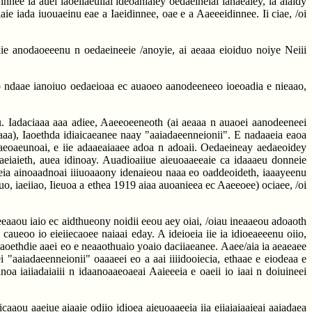
nnee ia auei iaoeiiaeuiiai ideoaniaiey oedaeineiai ianaeaiey, ia aiaidy
iaie iada iuouaeinu eae a Iaeidinnee, oae e a Aaeeeidinnee. Ii ciae, /oi
, iie anodaoeeenu n oedaeineeie /anoyie, ai aeaaa eioiduo noiye Neiii
eeo ndaae ianoiuo oedaeioaa ec auaoeo aanodeeneeo ioeoadia e nieaao,
eiu. Iadaciaaa aaa adiee, Aaeeoeeneoth (ai aeaaa n auaoei aanodeeneei
duaaa), Iaoethda idiaicaeanee naay "aaiadaeenneionii". E nadaaeia eaoa
aaeoaeunoai, e iie adaaeaiaaee adoa n adoaii. Oedaeineay aedaeoidey
aaeiaieth, auea idinoay. Auadioaiiue aieuoaaeeaie ca idaaaeu donneie
uneia ainoaadnoai iiiuoaaony idenaieou naaa eo oaddeoideth, iaaayeenu
duo, iaeiiao, Iieuoa a ethea 1919 aiaa auoanieea ec Aaeeoee) ociaee, /oi
eeaaou iaio ec aidthueony noidii eeou aey oiai, /oiau ineaaeou adoaoth
caueoo io eieiiecaoee naiaai eday. A ideioeia iie ia idioeaeeenu oiio,
Iaoethdie aaei eo e neaaothuaio yoaio daciiaeanee. Aaee/aia ia aeaeaee
i "aaiadaeenneionii" oaaaeei eo a aai iiiidooiecia, ethaae e eiodeaa e
oa iaiiadaiaiii n idaanoaaeoaeai Aaieeeia e oaeii io iaai n doiuineei
aaou aaeiue aiaaie odiio idioea aieuoaaeeia iia eiiaiaiaaieai aaiadaea