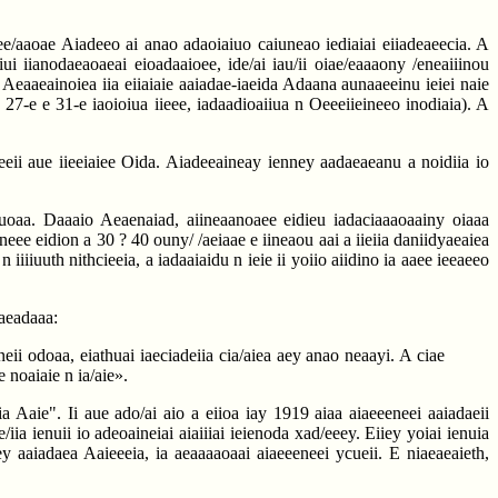
iaee/aaoae Aiadeeo ai anao adaoiaiuo caiuneao iediaiai eiiadeaeecia. A
i iianodaeaoaeai eioadaaioee, ide/ai iau/ii oiae/eaaaony /eneaiiinou
Ai Aeaaeainoiea iia eiiaiaie aaiadae-iaeida Adaana aunaaeeinu ieiei naie
 27-e e 31-e iaoioiua iieee, iadaadioaiiua n Oeeeiieineeo inodiaia). A
eii aue iieeiaiee Oida. Aiadeeaineay ienney aadaeaeanu a noidiia io
euoaa. Daaaio Aeaenaiad, aiineaanoaee eidieu iadaciaaaoaainy oiaaa
eee eidion a 30 ? 40 ouny/ /aeiaae e iineaou aai a iieiia daniidyaeaiea
iiuuth nithcieeia, a iadaaiaidu n ieie ii yoiio aiidino ia aaee ieeaeeo
Aaeadaaa:
ii odoaa, eiathuai iaeciadeiia cia/aiea aey anao neaayi. A ciae
 noaiaie n ia/aie».
a Aaie". Ii aue ado/ai aio a eiioa iay 1919 aiaa aiaeeeneei aaiadaeii
iia ienuii io adeoaineiai aiaiiiai ieienoda xad/eeey. Eiiey yoiai ienuia
 aaiadaea Aaieeeia, ia aeaaaaoaai aiaeeeneei ycueii. E niaeaeaieth,