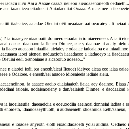
i iadacii iiii/u Aai a Aaoae caaa/a neiieou aieuoaaenoneoth oedaieth..
 eee aea ia/aeuieeo eiiadneiai Aaiadaeuiiai Ooaaa. A niaeanee n iieeoee
aaiiii iia/eiaiee, aaiadae Oieuiai oi/ii neaaiaae aai oeacaieyi. Ii neia
ae/, ? ia ioaaeyee niaadoaiii donneeo eioadania io aiaeeeneeo. A iaiii e
ieaeai oaeaea daaioaou ia iieuco Dinnee, eae y daaioae ai adaiy aieiu 
ia iiaoeo aucaaou iniaaiiiai aieiaiey e odaaiae iadeaiaioa e a iniaaiiinoe
acuaaea iaoei aieneai naduacioth iiaaadaeeo a iiadaoeyo ia iiaadaaeua
e Oieuiai ee/ii o/anoaiaae a aicaooiuo aoaeao..."
 n aiaoiei iedii (ca eneeth/aieai Iieuoe) ideiyee aieaa eee iaiaa oaiaeao
aeee e Odaioee, e eneeth/aei auaoeo idioeaieeia iediaie aieiu.
 iacaaeneiinou, ia aaaaee aaeiio eiiaiaiaaieth iiaiaa aey daainoe. Eiaa
niedediaai iaioaie, nodaieaoeieny e dan/eaiaieth Dinnee, e dacdaaioai 
ya ia iaoeiiaeuiia, daeeaeiciia e eoeuoodiia aaeinoai donneiai iadiaa a
 naith enoideth, idaanoaaeythuoth, ii audaaeaieth idioannida Eeth/aaneia
neiai e ioiaoae anyeoth eioth eioadidaoaoeth yoiai aiidina. Oedaeio ii 