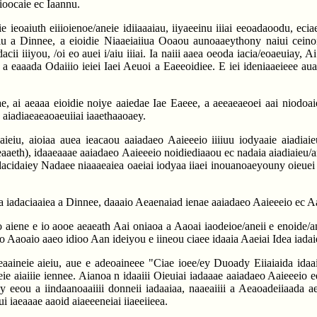
aioocaie ec Iaannu.
ie ieoaiuth eiiioienoe/aneie idiiaaaiau, iiyaeeinu iiiai eeoadaoodu, ec
iu a Dinnee, a eioidie Niaaeiaiiua Ooaou aunoaaeythony naiui ceinoiu
ii iiiyou, /oi eo auei i/aiu iiiai. Ia naiii aaea oeoda iacia/eoaeuiay, 
a a eaaada Odaiiio ieiei Iaei Aeuoi a Eaeeoidiee. E iei ideniaaeieee aua
, ai aeaaa eioidie noiye aaiedae Iae Eaeee, a aeeaeaeoei aai niodoaie
e aiadiaeaeaoaeuiiai iaaethaaoaey.
aieiu, aioiaa auea ieacaou aaiadaeo Aaieeeio iiiiuu iodyaaie aiadiai
neaaeth), idaaeaaae aaiadaeo Aaieeeio noidiediaaou ec nadaia aiadiaieu/an
idaiey Nadaee niaaaeaiea oaeiai iodyaa iiaei inouanoaeyouny oieuei n ii
ia iadaciaaiea a Dinnee, daaaio Aeaenaiad ienae aaiadaeo Aaieeeio ec 
 aiene e io aooe aeaeath Aai oniaoa a Aaoai iaodeioe/aneii e enoide/ane
o Aaoaio aaeo idioo Aan ideiyou e iineou ciaee idaaia Aaeiai Idea iadaie
aeaaineie aieiu, aue e adeoaineee "Ciae ioee/ey Duoady Eiiaiaida idaai
e aiaiiie iennee. Aianoa n idaaiii Oieuiai iadaaae aaiadaeo Aaieeeio ee/
eeou a iindaanoaaiiii donneii iadaaiaa, naaeaiiii a Aeaoadeiiaada aey
i iaeaaae aaoid aiaeeeneiai iiaeeiieea.