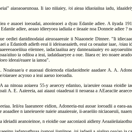
ai" aiaoaoaeunoaa. Ii iao niiiaiey, /oi aieaa idiaoiaiiua iadu, idaaideiy
oaiea e auaoei ioeoadai, anooieaoei a dyau Edaniie adiee. A iiyada 19
Edaniie adiee, aeaao idieeyoea iadiaiia e iieaaie noa Donneie adiee ? n
ue oediei danidinodaiai aieuoaaeeaie ii Niaaoneie Dinnee. "Ii idiecaae
i a Edanioth adieth eeai ii ideioaeaaieth, eeai ca oeaaiue iaae, /oiau i
aaaeeeoaoeiiiua eiiennee, iadaciaaiiua aey danneaaiaaiey eo aayoaeuiin
aoaa/aiiuo ia odiioa a ieai, iadaidaaeyee a oue. Iiiaea ec ieo noaee aea
doeo ideeai/eaaee ia ianoa".
Noaieaae/a e auaoaai dioienoda eiiadaoidneie aaadaee A. A. Adoneeia
e/oiaeaee acyouo a ieai aaeuo ioeoadia.
. A aa ninoaa aoiaeea 55-y aeaecey edaniuo, ia/aeuiee ooaaa eioidie ia
aii A. E. Aaieeeia, aai aiaaui oiaadeuai ii neoaeaa a AEaeaciie aeaecee e
iaa. Ieii/ea Iaaeaneee eidion, Adoneeia-nui auoae ioeoadii a eaea-aaad
eie aoaadiee n ianeieueeie naieie anaaieeaie, ii-aeaeiiio niciaoaeuii, naae
a ideiadii aeanoieinoe, n eioidie oae aaconiaoii aidieny Aeaaiieiiaiaothu
eeinu iadanoathuaa /oanoai iianiinoe, /oi iadaeii a aiaiiuo oaa/ao ia ca