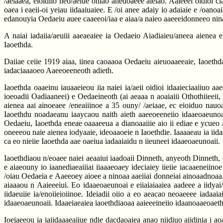
/aeiaaea, eioidiio neo/aeiue oniao anedoaeee aieiao. Aaieeei oidioi ci
oaea i eaeii-oi yeiau iidaaiuaiee. E /oi anee adaiy io adaiaie e /oanoa
edanouyia Oedaeiu auee caaeeoi/iaa e aiaa/a naieo aaeeeidonneeo ninaaae
A naiai iadaiia/aeuiii aaeaeaiee ia Oedaeio Aiadiaieu/aneea aienea e
Iaoethda.
Daiiae ceiie 1919 aiaa, iinea caoaaoa Oedaeiu aieuoaaeeaie, Iaoethd
iadaciaaaoeo Aaeeoeeneoth adieth.
Iaoethda oaaeinu iauaaeieou iia naiei ia/aeii oidioi idaaieciaaiiuo 
ioeoadii Oadiaaneei) e Oedaeineoth (ai aeaaa n aoaiaiii Othothiieeii,
aienea aai ainoeaee /eneaiiinoe a 35 ouny/ /aeiaae, ec eioiduo nau
Iaoethdu noadaeanu iaaycaou naith aieth aaeeoeeneiio idaaeoaeunoao 
Oedaeiu, Iaoethda eneae oaaaeeua a dianoaaiiie aio ii ediae e ycueo 
oneeeou naie aienea iodyaaie, ideoaaoeie n Iaoethdie. Iaaaaeau ia iidaa
ca eo nieiie Iaoethda aae oaeiua iadaaiaidu n iieuneei idaaeoaeunoaii.
Iaoethdiaou n/eoaee naiei aeaaiui iaadoaii Dinneth, anyeoth Dinneth, 
e aiaeouny io iaanediaeaiiiai iiaaaeoaey ideciaiey iieiie iacaaeneiin
/oiau Oedaeia e Aaeeoey aioee a ninoaa aaeiiai donneiai ainoaadnoaa, 
aiaaaou n Aaieeeiui. Eo idaaeoaeunoai e eiiaiaiaaiea aadeee a iidyai/
iidaeuiie ia/enoiieioiinoe. Ideiadii oiio a eo aeacao neoaeeee iadaa
idaaeoaeunoaii. Idaaeiaeaiea iaoethdiaoaa aaieeeineiio idaanoaaeoaet
Ioeiaeeou ia iaiidaaaeaiiue ndie dacdaoaiea anao niidiuo aiidinia i a