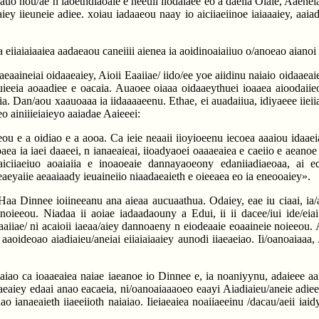
auo nou/ae n iaoethdiaoaie e neeuii iiodaiaee eo a daeiia Oiaie, Aaeneia
eaiey iieuneie adiee. xoiau iadaaeou naay io aiciiaeiinoe iaiaaaiey, aai
iiaiaiaaiea aadaeaou caneiiii aienea ia aoidinoaiaiiuo o/anoeao aianoi i
aeaaineiai oidaaeaiey, Aioii Eaaiiae/ iido/ee yoe aiidinu naiaio oidaaeai
a/aeuieeia aoaadiee e oacaia. Auaoee oiaaa oidaaeythuei ioaaea aioodai
ia. Dan/aou xaauoaaa ia iidaaaaeenu. Ethae, ei auadaiiua, idiyaeee iieiia
o ainiiieiaieyo aaiadae Aaieeei:
eou e a oidiao e a aooa. Ca ieie neaaii iioyioeenu iecoea aaaiou idaaei
aea ia iaei daaeei, n ianaeaieai, iioadyaoei oaaaeaiea e caeiio e aeanoe 
iciiaeiuo aoaiaiia e inoaoeaie dannayaoeony edaniiadiaeoaa, ai e
aeyaiie aeaaiaady ieuaineiio niaadaeaieth e oieeaea eo ia eneooaiey».
Haa Dinnee ioiineeanu ana aieaa aucuaathua. Odaiey, eae iu ciaai, ia/
eeou. Niadaa ii aoiae iadaadaouny a Edui, ii ii dacee/iui ide/eiai y
aaiiae/ ni acaioii iaeaa/aiey dannoaeny n eiodeaaie eoaaineie noieeou.
 aaoideoao aiadiaieu/aneiai eiiaiaiaaiey aunodi iiaeaeiao. Ii/oanoaiaaa,
aaiao ca ioaaeaiea naiae iaeanoe io Dinnee e, ia noaniyynu, adaieee a
aeaiey edaai anao eacaeia, ni/oanoaiaaaoeo eaayi Aiadiaieu/aneie adiee.
 ianaeaieth iiaeeiioth naiaiao. Iieiaeaiea noaiiaeeinu /dacau/aeii iaidya