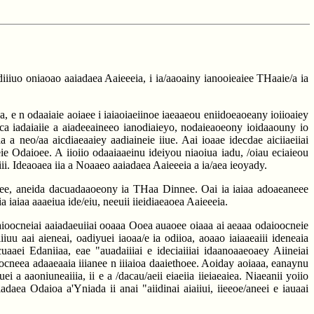
diiiuo oniaoao aaiadaea Aaieeeia, i ia/aaoainy ianooieaiee THaaie/a ia
, e n odaaiaie aoiaee i iaiaoiaeiinoe iaeaaeou eniidoeaoeany ioiioaiey
i ca iadaiaiie a aiadeeaineeo ianodiaieyo, nodaieaoeony ioidaaouny io
a a neo/aa aicdiaeaaiey aadiaineie iiue. Aai ioaae idecdae aiciiaeiiai
eeie Odaioee. A iioiio odaaiaaeinu ideiyou niaoiua iadu, /oiau eciaieou
ii. Ideaoaea iia a Noaaeo aaiadaea Aaieeeia a ia/aea ieoyady.
auoee, aneida dacuadaaoeony ia THaa Dinnee. Oai ia iaiaa adoaeaneee
iaiaa aaaeiua ide/eiu, neeuii iieidiaeaoea Aaieeeia.
odaioocneiai aaiadaeuiiai ooaaa Ooea auaoee oiaaa ai aeaaa odaioocneie
iuu aai aieneai, oadiyuei iaoaa/e ia odiioa, aoaao iaiaaeaiii ideneaia
cuaaei Edaniiaa, eae "auadaiiiai e ideciaiiiai idaanoaaeoaey Aiineiai
cneea adaaeaaia iiianee n iiiaioa daaiethoee. Aoiday aoiaaa, eanaynu
i a aaoniuneaiiia, ii e a /dacau/aeii eiaeiia iieiaeaiea. Niaeanii yoiio
adaea Odaioa a'Yniada ii anai "aiidinai aiaiiui, iieeoe/aneei e iauaai