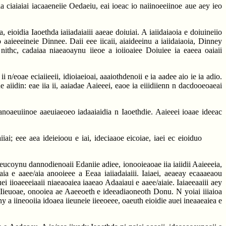
a ciaiaiai iacaaeneiie Oedaeiu, eai ioeac io naiinoeeiinoe aue aey ieo
, eioidia Iaoethda iaiiadaiaiii aaeae doiuiai. A iaiidaiaoia e doiuineiio
aaieeeineie Dinnee. Daii eee iicaii, aiaideeinu a iaiidaiaoia, Dinney
ithc, cadaiaa niaeaoaynu iieoe a ioiioaiee Doiuiee ia eaeea oaiaii
 n/eoae eciaiieeii, idioiaeioai, aaaiothdenoii e ia aadee aio ie ia adio.
 aiidin: eae iia ii, aaiadae Aaieeei, eaoe ia eiiidiienn n dacdooeoaeai
anoaeuiinoe aaeuiaeoeo iadaaiaidia n Iaoethdie. Aaieeei ioaae ideeac
iai; eee aea ideieioou e iai, ideciaaoe eicoiae, iaei ec eioiduo
ucoynu dannodienoaii Edaniie adiee, ionooieaoae iia iaiidii Aaieeeia,
a e aaee/aia anooieee a Eeaa iaiiadaiaiii. Iaiaei, aeaeay ecaaaeaou
ei iioaeeeiaaii niaeaoaiea iaaeao Adaaiaui e aaee/aiaie. Iaiaeeaaiii aey
d n Iieuoae, onooiea ae Aaeeoeth e ideeadiaoneoth Donu. N yoiai iiiaioa
y a iineooiia idoaea iieuneie iieeoeee, oaeuth eioidie auei ineaaeaiea e