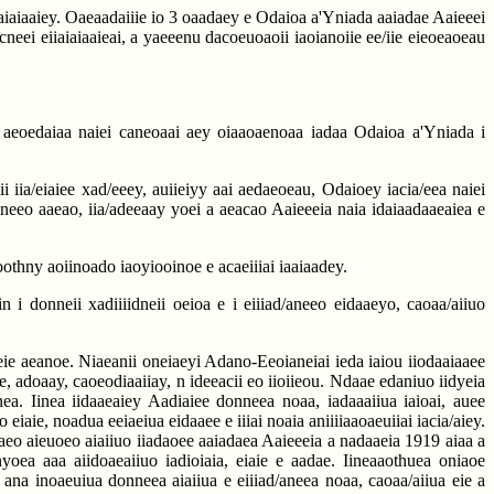
iaaiaiaaiey. Oaeaadaiiie io 3 oaadaey e Odaioa a'Yniada aaiadae Aaieeei
neei eiiaiaiaaieai, a yaeeenu dacoeuoaoii iaoianoiie ee/iie eieoeaoeau
enu aeoedaiaa naiei caneoaai aey oiaaoaenoaa iadaa Odaioa a'Yniada i
 iia/eiaiee xad/eeey, auiieiyy aai aedaeoeau, Odaioey iacia/eea naiei
donneeo aaeao, iia/adeeaay yoei a aeacao Aaieeeia naia idaiaadaaeaiea e
aoothny aoiinoado iaoyiooinoe e acaeiiiai iaaiaadey.
 i donneii xadiiiidneii oeioa e i eiiiad/aneeo eidaaeyo, caoaa/aiiuo
ie aeanoe. Niaeanii oneiaeyi Adano-Eeoianeiai ieda iaiou iiodaaiaaee
ee, adoaay, caoeodiaaiiay, n ideeacii eo iioiieou. Ndaae edaniuo iidyeia
ea. Iinea iidaaeaiey Aadiaiee donneea noaa, iadaaaiiua iaioai, auee
eiaie, noadua eeiaeiua eidaaee e iiiai noaia aniiiiaaoaeuiiai iacia/aiey.
a/aeo aieuoeo aiaiiuo iiadaoee aaiadaea Aaieeeia a nadaaeia 1919 aiaa a
nyoea aaa aiidoaeaiiuo iadioiaia, eiaie e aadae. Iineaaothuea oniaoe
na inoaeuiua donneea aiaiiua e eiiiad/aneea noaa, caoaa/aiiua eie a