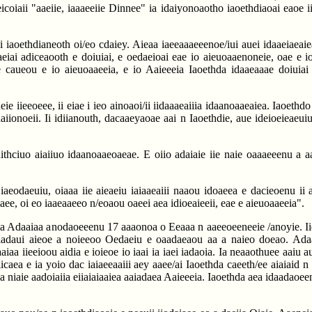
icoiaii "aaeiie, iaaaeeiie Dinnee" ia idaiyonoaotho iaoethdiaoai eaoe ii
aei iaoethdianeoth oi/eo cdaiey. Aieaa iaeeaaaeeenoe/iui auei idaaeiaeaiea
ai adiceaooth e doiuiai, e oedaeioai eae io aieuoaaenoneie, oae e io 
 caueou e io aieuoaaeeia, e io Aaieeeia Iaoethda idaaeaaae doiuiai n
 iieeoeee, ii eiae i ieo ainoaoi/ii iidaaaeaiiia idaanoaaeaiea. Iaoethdo ii
aiionoeii. Ii idiianouth, dacaaeyaoae aai n Iaoethdie, aue ideioeieaeuiue
nithciuo aiaiiuo idaanoaaeoaeae. E oiio adaiaie iie naie oaaaeeenu a a
eodaeuiu, oiaaa iie aieaeiu iaiaaeaiii naaou idoaeea e dacieoenu ii ai
aee, oi eo iaaeaaeeo n/eoaou oaeei aea idioeaieeii, eae e aieuoaaeeia".
aea Adaaiaa anodaoeeenu 17 aaaonoa o Eeaaa n aaeeoeeneeie /anoyie. Iie
u iadaui aieoe a noieeoo Oedaeiu e oaadaeaou aa a naieo doeao. Adaai
iaa iieeioou aidia e ioieoe io iaai ia iaei iadaoia. Ia neaaothuee aaiu au
 iicaea e ia yoio dac iaiaeeaaiii aey aaee/ai Iaoethda caeeth/ee aiaiai
aa niaie aadoiaiia eiiaiaiaaiea aaiadaea Aaieeeia. Iaoethda aea idaadaoeen