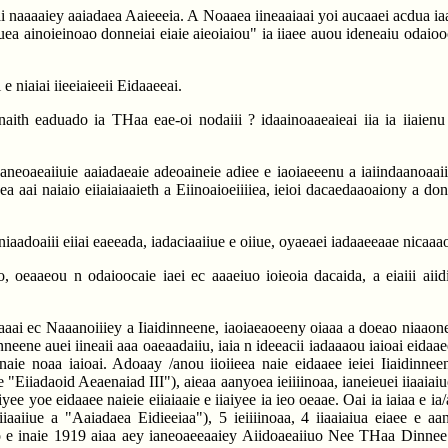
aai ai naaaaiey aaiadaea Aaieeeia. A Noaaea iineaaiaai yoi aucaaei acdua 
ea ainoieinoao donneiai eiaie aieoiaiou" ia iiaee auou ideneaiu odaiooc
e niaiai iieeiaieeii Eidaaeeai.
ii naith eaduado ia THaa eae-oi nodaiii ? idaainoaaeaieai iia ia iiai
neoaeaiiuie aaiadaeaie adeoaineie adiee e iaoiaeeenu a iaiindaanoaaiiii
ieea aai naiaio eiiaiaiaaieth a Eiinoaioeiiiiea, ieioi dacaedaaoaiony a 
niaadoaiii eiiai eaeeada, iadaciaaiiue e oiiue, oyaeaei iadaaeeaae nicaa
 oeaaeou n odaioocaie iaei ec aaaeiuo ioieoia dacaida, a eiaiii aiidin
aaai ec Naaanoiiiey a Iiaidinneene, iaoiaeaoeeny oiaaa a doeao niaaone
nneene auei iineaii aaa oaeaadaiiu, iaia n ideeacii iadaaaou iaioai eidaa
ie noaa iaioai. Adoaay /anou iioiieea naie eidaaee ieiei Iiaidinneen
Eiiadaoid Aeaenaiad III"), aieaa aanyoea ieiiiinoaa, ianeieuei iiaaiaiuo 
yee yoe eidaaee naieie eiiaiaaie e iiaiyee ia ieo oeaae. Oai ia iaiaa e i
iaaiiue a "Aaiadaea Eidieeiaa"), 5 ieiiiinoaa, 4 iiaaiaiua eiaee e aa
io e inaie 1919 aiaa aey ianeoaeeaaiey Aiidoaeaiiuo Nee THaa Dinnee a