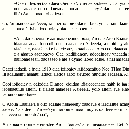
«Oaeu ideacaa (aaiadaea Oieuiaia), ? ienae xad/eeeu, ? any/anee
iieiui aiaadeai e ia idaieiaoa iinueaou naaaaiey /adac iaai iia
iiii/u Aai ai anao ioiioaieyo».
Oi, /oi aiaidee xad/eeeu, ia auei ionoie odacie. Iaoiaynu a iaiindaano
anaaaa auea "idyiie, ioeduoie y aiadiaeaeaoaeuiie".
«Aaiadae Oieuiai e aai iiiai/eneaiiue ooaa, ? ienae Aioii Eaaii
idaaeaa anaai ioeoadii ooaaa aaiadaea Aaieeeia, a eioidii y a
yiadaeae, oaea/aieai e iieucie aey iaoaai aaea. A oceeo idaaaeao, 
e a aiaauo aaenoaeyo. Oae, xadiiiidneay adeoaineay yneaada ie
naiiioaadaeaiii dacaaaeo e aie a dyaao iaoeo adiee, a nai aaiada
Oaeei iadacii, e inaie 1919 aiaa ioiioaiey Aiidoaeaiiuo Nee THaa Dinnee
Iii adauaeinu aeaaiui iadacii aiedoa aaoo aieuoeo nithciuo aadaeaa, Ai
Caoi ioiioaiey n oaiodaie Dinnee, eioidua idiaicaeaneee naith io iaa
iaoeiiaeuiue aiidin. Ii iiaieth aaiadaea Aaieeeia, yoio aiidin aue ei
iadiaiuo ianodiaiee.
O Aioiia Eaaiiae/a e oiio adaiaie neiaeeeny oaadaue e iaeciaiiue acae
aaoae, ? aiaidee ii, ? ioee/aynu ianoiuie iniaaiiinoyie, oaideee eoiii
e iaeeeo ianoiuo do/uaa",
A iiaoiaa e donneie enoidee Aioii Eaaiiae/ aue iineaaiaaoaeai Eeth/aa