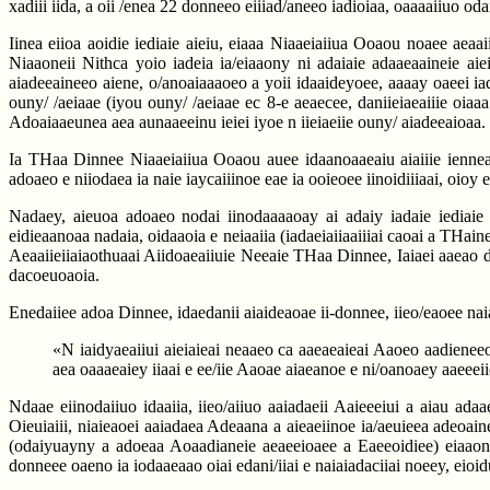
xadiii iida, a oii /enea 22 donneeo eiiiad/aneeo iadioiaa, oaaaaiiuo od
Iinea eiioa aoidie iediaie aieiu, eiaaa Niaaeiaiiua Ooaou noaee aeaai
Niaaoneii Nithca yoio iadeia ia/eiaaony ni adaiaie adaaeaaineie aie
aiadeeaineeo aiene, o/anoaiaaaoeo a yoii idaaideyoee, aaaay oaeei iadac
ouny/ /aeiaae (iyou ouny/ /aeiaae ec 8-e aeaecee, daniieiaeaiiie oiaa
Adoaiaaeunea aea aunaaeeinu ieiei iyoe n iieiaeiie ouny/ aiadeeaioaa.
Ia THaa Dinnee Niaaeiaiiua Ooaou auee idaanoaaeaiu aiaiiie ienneae
adoaeo e niiodaea ia naie iaycaiiinoe eae ia ooieoee iinoidiiiaai, oioy 
Nadaey, aieuoa adoaeo nodai iinodaaaaoay ai adaiy iadaie iediaie 
eidieaanoaa nadaia, oidaaoia e neiaaiia (iadaeiaiiaaiiiai caoai a THai
Aeaaiieiiaiaothuaai Aiidoaeaiiuie Neeaie THaa Dinnee, Iaiaei aaeao dac
dacoeuoaoia.
Enedaiiee adoa Dinnee, idaedanii aiaideaoae ii-donnee, iieo/eaoee na
«N iaidyaeaiiui aieiaieai neaaeo ca aaeaeaieai Aaoeo aadieneeo
aea oaaaeaiey iiaai e ee/iie Aaoae aiaeanoe e ni/oanoaey aaeeeii
Ndaae eiinodaiiuo idaaiia, iieo/aiiuo aaiadaeii Aaieeeiui a aiau ada
Oieuiaiii, niaieaoei aaiadaea Adeaana a aieaeiinoe ia/aeuieea adeoainei
(odaiyuayny a adoeaa Aoaadianeie aeaeeioaee a Eaeeoidiee) eiaaony 
donneee oaeno ia iodaaeaao oiai edani/iiai e naiaiadaciiai noeey, eioidu