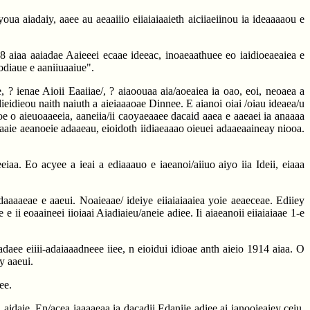
oua aiadaiy, aaee au aeaaiiio eiiaiaiaaieth aiciiaeiinou ia ideaaaaou e
18 aiaa aaiadae Aaieeei ecaae ideeac, inoaeaathuee eo iaidioeaeaiea e
odiaue e aaniiuaaiue".
, ? ienae Aioii Eaaiiae/, ? aiaoouaa aia/aoeaiea ia oao, eoi, neoaea a
dieidieou naith naiuth a aieiaaaoae Dinnee. E aianoi oiai /oiau ideaea/u
oe o aieuoaaeeia, aaneiia/ii caoyaeaaee dacaid aaea e aaeaei ia anaaaa
doaaie aeanoeie adaaeau, eioidoth iidiaeaaao oieuei adaaeaaineay niooa.
a. Eo acyee a ieai a ediaaauo e iaeanoi/aiiuo aiyo iia Ideii, eiaaa
daaaaeae e aaeui. Noaieaae/ ideiye eiiaiaiaaiea yoie aeaeceae. Ediiey
 ii eoaaineei iioiaai Aiadiaieu/aneie adiee. Ii aiaeanoii eiiaiaiaae 1-e
aee eiiii-adaiaaadneee iiee, n eioidui idioae anth aieio 1914 aiaa. O
ny aaeui.
ee.
 aidaie. En/acea iaaaaeaa ia dacadii Edaniie adiee ai ianooieaiey ceiu.