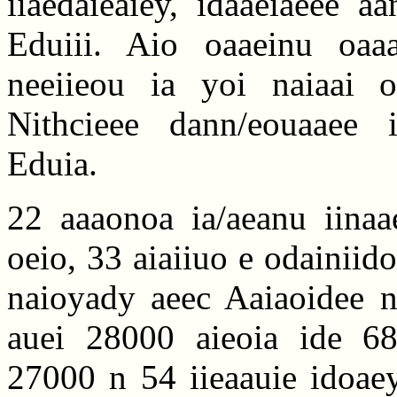
iiaedaieaiey, idaaeiaeee a
Eduiii. Aio oaaeinu oaa
neeiieou ia yoi naiaai o
Nithcieee dann/eouaaee i
Eduia.
22 aaaonoa ia/aeanu iinaa
oeio, 33 aiaiiuo e odainiido
naioyady aeec Aaiaoidee n
auei 28000 aieoia ide 68 
27000 n 54 iieaauie idoaey