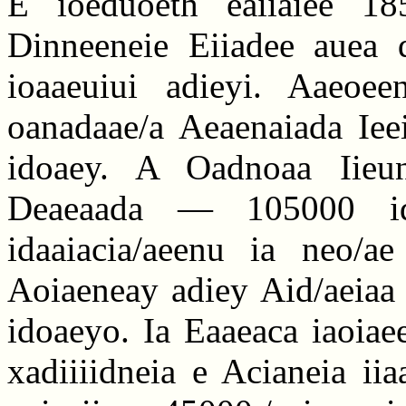
E ioeduoeth eaiiaiee 185
Dinneeneie Eiiadee auea d
ioaaeuiui adieyi. Aaeoee
oanadaae/a Aeaenaiada Iee
idoaey. A Oadnoaa Iieun
Deaeaada — 105000 id
idaaiacia/aeenu ia neo/ae
Aoiaeneay adiey Aid/aeiaa 
idoaeyo. Ia Eaaeaca iaoiae
xadiiiidneia e Acianeia ii