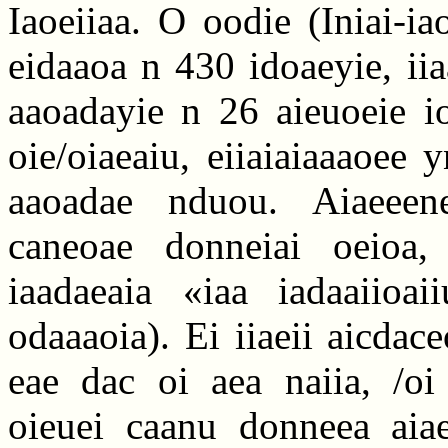
Iaoeiiaa. O oodie (Iniai-i
eidaaoa n 430 idoaeyie, ii
aaoadayie n 26 aieuoeie i
oie/oiaeaiu, eiiaiaiaaaoee 
aaoadae nduou. Aiaeeen
caneoae donneiai oeioa, 
iaadaeaia «iaa iadaaiioaii
odaaaoia). Ei iiaeii aicdace
eae dac oi aea naiia, /oi
oieuei caanu donneea aiae