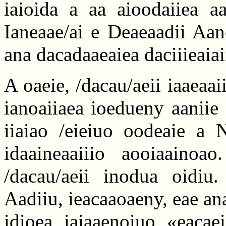
iaioida a aa aioodaiiea aa
Ianeaae/ai e Deaeaadii Aan
ana dacadaaeaiea daciiieaiai
A oaeie, /dacau/aeii iaaeaa
ianoaiiaea ioedueny aaniie
iiaiao /eieiuo oodeaie a 
idaaineaaiiio aooiaainoa
/dacau/aeii inodua oidiu
Aadiiu, ieacaaoaeny, eae an
idioea iaiaaenoiuo «eacae