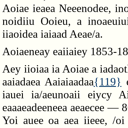
Aoiae ieaea Neeenodee, ino
noidiiu Ooieu, a inoaeuiu
iiaoidea iaiaad Aeae/a.
Aoiaeneay eaiiaiey 1853-18
Aey iioiaa ia Aoiae a iadaot
aaiadaea Aaiaiaadaa
{119}
e
iauei ia/aeunoaii eiycy A
eaaaeadeeneea aeaecee — 8
Yoi auee oa aea iieee, /oi