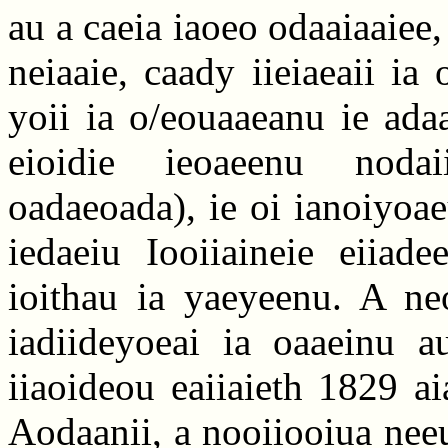
au a caeia iaoeo odaaiaaiee,
neiaaie, caady iieiaeaii ia
yoii ia o/eouaaeanu ie ada
eioidie ieoaeenu nodaii
oadaeoada), ie oi ianoiyoa
iedaeiu Iooiiaineie eiia
ioithau ia yaeyeenu. A ne
iadiideyoeai ia oaaeinu a
iiaoideou eaiiaieth 1829 a
Aodaanii, a nooiiooiua nee