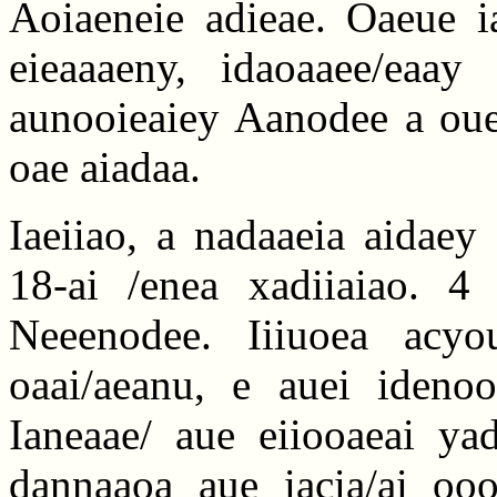
Aoiaeneie adieae. Oaeue ia
eieaaaeny, idaoaaee/eaay
aunooieaiey Aanodee a oueo
oae aiadaa.
Iaeiiao, a nadaaeia aidaey
18-ai /enea xadiiaiao. 4
Neeenodee. Iiiuoea acyo
oaai/aeanu, e auei idenoo
Ianeaae/ aue eiiooaeai ya
dannaaoa aue iacia/ai ooo