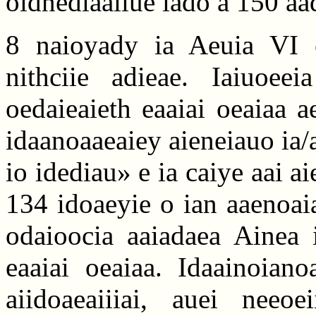
oidnediaaiiue iado a 150 aa
8 naioyady ia Aeuia VI e
nithciie adieae. Iaiuoeei
oedaieaieth eaaiai oeaiaa a
idaanoaaeaiey aieneiauo ia/a
io idediau» e ia caiye aai a
134 idoaeyie o ian aaenoai
odaioocia aaiadaea Ainea 
eaaiai oeaiaa. Idaainoiano
aiidoaeaiiiai, auei neeo