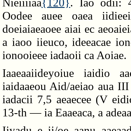
Nieiiiiaa
{120}
. Iao odii: 
Oodee auee oaea iidieei
doeiaiaeaoee aiai ec aeoaiei
a iaoo iieuco, ideeacae io
ionooieee iadaoii ca Aoiae.
Iaaeaaiideyoiue iaidio 
iaidaaeou Aid/aeiao aua III
iadacii 7,5 aeaecee (V eid
13-th — ia Eaaeaca, a adea
Iiyadu e ii/oe aanu aaeaa