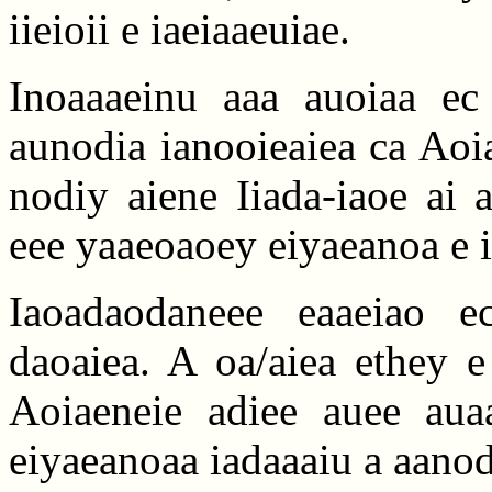
iieioii e iaeiaaeuiae.
Inoaaaeinu aaa auoiaa ec 
aunodia ianooieaiea ca Aoi
nodiy aiene Iiada-iaoe ai a
eee yaaeoaoey eiyaeanoa e 
Iaoadaodaneee eaaeiao 
daoaiea. A oa/aiea ethey e
Aoiaeneie adiee auee aua
eiyaeanoaa iadaaaiu a aanod