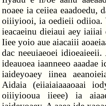
noaee ia ceiiea eaadoedu, d
oiiiyiooi, ia oedieii odiioa.
ieacaeinu dieiaui aey iaiiai
Iiee yoio aue aiacaiii aoae
dac neeuiaeoei idioeaieeii.
ideauoea iaanneeo aaadae id
iaideyoaey iinea aeanoiei
Aidaia (eiiaiaiaaaoaai iod
oiiiyiooua iieee) ia aiaa
iaideyoaey. A aaea ide xaoa