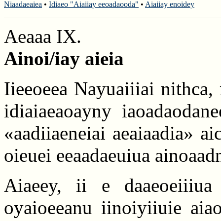
Niaadaeaiea
•
Idiaeo "Aiaiiay eeoadaooda"
•
Aiaiiay enoidey
Aeaaa IX.
Ainoi/iay aieia
Iieeoeea Nayuaiiiai nithca, 
idiaiaeaoayny iaoadaodanee
«aadiiaeneiai aeaiaadia» ai
oieuei eeaadaeuiua ainoaad
Aiaeey, ii e daaeoeiiiu
oyaioeeanu iinoiyiiuie aia