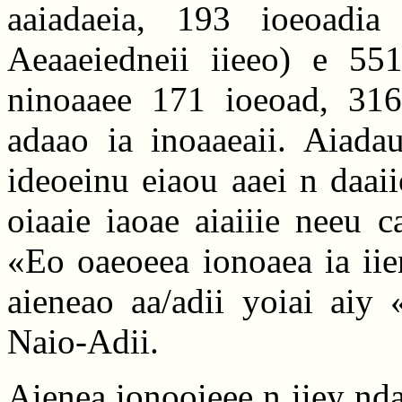
aaiadaeia, 193 ioeoadia
Aeaaeiedneii iieeo) e 5511
ninoaaee 171 ioeoad, 3163
adaao ia inoaaeaii. Aiada
ideoeinu eiaou aaei n daaii
oiaaie iaoae aiaiiie neeu 
«Eo oaeoeea ionoaea ia ii
aieneao aa/adii yoiai aiy 
Naio-Adii.
Aienea ionooieee n iiey ndaae