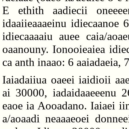
E ethith aadiecii onee
idaaiieaaaeinu idiecaanoe 6
idiecaaaaiu auee caia/aoae
oaanouny. Ionooieaiea idiec
ca anth inaao: 6 aaiadaeia, 
Iaiadaiiua oaeei iaidioii a
ai 30000, iadaidaaeeenu 2
eaoe ia Aooadano. Iaiaei ii
a/aoaadi neaaaeoei donneei