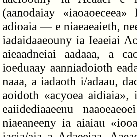
(aanodaiay «iaoaoeceea» N
adioaia — e niaeaeaieth, neeo
iadaidaaeouny ia Ieaeiai A
aieaadneiai aadaaa, a ca
ioeduaay aanniadoioth eada
naaa, a iadaoth i/adaau, da
aoidoth «acyoea aidiaia», 
eaiidediaaeenu naaoeaeoe
niaeaneeny ia aiaiau «ioo
iacia/aia a Adaeeiaa, Aaea