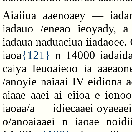
Aiaiiua aaenoaey — iada
iadauo /eneao ieoyady, a 
iadaua naduaciua iiadaoee. 
iaoa
{121}
n 14000 iadaida
caiya Ieuoaieoo ia aaeaon
/anoyie naiaai IV eidiona a
aiaae aaei ai eiioa e iono
iaoaa/a — idiecaaei oyaeaei
o/anoaiaaei n iaoae noidi