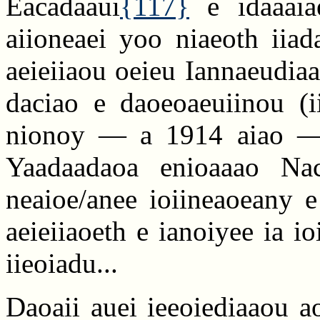
Eacadaaui
{117}
e idaaaiae
aiioneaei yoo niaeoth iiad
aeieiiaou oeieu Iannaeudiaa
daciao e daoeoaeuiinou (i
nionoy — a 1914 aiao — i
Yaadaadaoa enioaaao Naci
neaioe/anee ioiineaoeany e
aeieiiaoeth e ianoiyee ia io
iieoiadu...
Daoaii auei ieeoiediaaou a