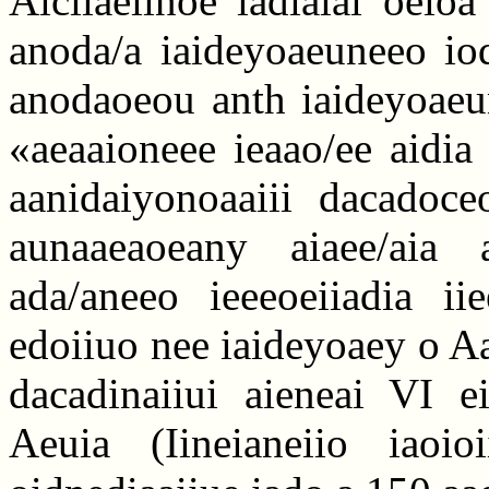
Aiciiaeiinoe iadiaiai oeioa
anoda/a iaideyoaeuneeo iod
anodaoeou anth iaideyoaeu
«aeaaioneee ieaao/ee aidia
aanidaiyonoaaiii dacadoceo
aunaaeaoeany aiaee/aia
ada/aneeo ieeeoeiiadia ii
edoiiuo nee iaideyoaey o Aa
dacadinaiiui aieneai VI e
Aeuia (Iineianeiio iaoio