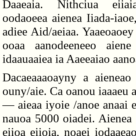
Daaeaia. Nithciua eiiai
oodaoeea aienea Iiada-iaoe
adiee Aid/aeiaa. Yaaeoaoey
ooaa aanodeeneeo aiene 
idaauaaiea ia Aaeeaiao aano
Dacaeaaaoayny a aieneao n
ouny/aie. Ca oanou iaaaeu 
— aieaa iyoie /anoe anaai e
nauoa 5000 oiadei. Aienea 
eiioa eiioia, noaei iodaaea