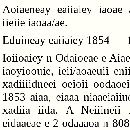
Aoiaeneay eaiiaiey iaoae a
iieiie iaoaa/ae.
Eduineay eaiiaiey 1854 — 1
Ioiioaiey n Odaioeae e Aiae
iaoyioouie, ieii/aoaeuii en
xadiiiidneei oeioii oodaoe
1853 aiaa, eiaaa niaaeiaii
xadiia iida. A Neiiineii
eidaaeae e 2 odaaaoa n 808 