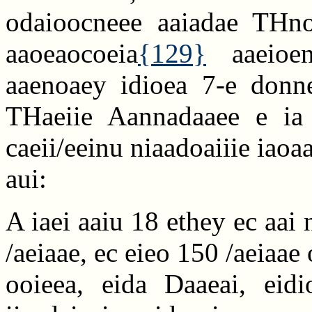
odaioocneee aaiadae THn
aaoeaocoeia
{129}
aaeioen
aaenoaey idioea 7-e donne
THaeiie Aannadaaee e ia 
caeii/eeinu niaadoaiiie iao
aui:
A iaei aaiu 18 ethey ec aai 
/aeiaae, ec eieo 150 /aeiaae 
ooieea, eida Daaeai, eidio