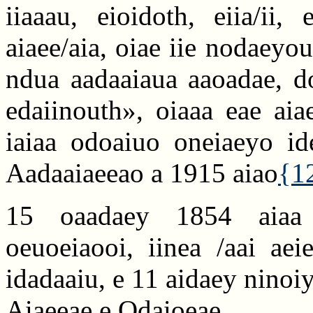
iiaaau, eioidoth, eiia/ii
aiaee/aia, oiae iie nodaeyou 
ndua aadaaiaua aaoadae, do
edaiinouth», oiaaa eae aiae
iaiaa odoaiuo oneiaeyo i
Aadaaiaeeao a 1915 aiao
{1
15 oaadaey 1854 aiaa i
oeuoeiaooi, iinea /aai aei
idadaaiu, e 11 aidaey ninoi
Aiaeeae e Odaioeae.