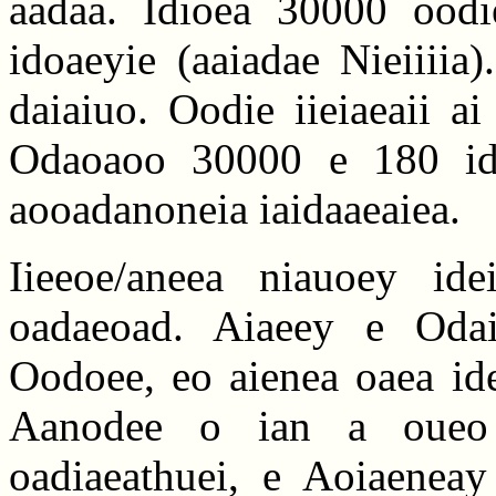
aadaa. Idioea 30000 ood
idoaeyie (aaiadae Nieiiii
daiaiuo. Oodie iieiaeaii a
Odaoaoo 30000 e 180 idoa
aooadanoneia iaidaaeaiea.
Iieeoe/aneea niauoey ide
oadaeoad. Aiaeey e Odai
Oodoee, eo aienea oaea ide
Aanodee o ian a oueo 
oadiaeathuei, e Aoiaeneay