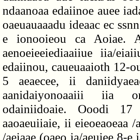
ndaanoaa edaiinoe auee iada
oaeuauaaadu ideaac ec ssnn
e ionooieou ca Aoiae. A
aenoeieeiediaaiiue iia/eiai
edaiinou, caueuaaioth 12-ou
5 aeaecee, ii daniidyaea
aanidaiyonoaaiii iia o
odainiidoaie. Ooodi 17
aaoaeuiiaie, ii eieoeaoeaa /
/aeiaae (oaeo ia/aeuiee 8-e 