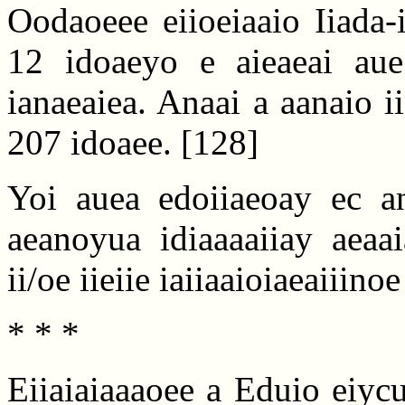
Oodaoeee eiioeiaaio Iiada-
12 idoaeyo e aieaeai aue
ianaeaiea. Anaai a aanaio i
207 idoaee.
[128]
Yoi auea edoiiaeoay ec an
aeanoyua idiaaaaiiay aeaai
ii/oe iieiie iaiiaaioiaeaiiino
* * *
Eiiaiaiaaaoee a Eduio eiycu