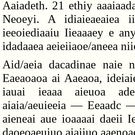
Aaiadeth. 21 ethiy aaaiaad
Neoeyi. A idiaieaeaiea i
ieeoiediaaiu Iieaaaey e a
idadaaea aeieiiaoe/aneea nii
Aid/aeia dacadinae naie 
Eaeaoaoa ai Aaeaoa, ideiai
iauai ieaaa aieuoa ade
aiaia/aeuieeia — Eeaadc — 
aieneai aue ioaaaai daeii I
daoeoaeuiuo aiaiiuo aaenoae