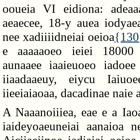
ooueia VI eidiona: adeaa
aeaecee, 18-y auea iodyaea
nee xadiiiidneiai oeioa
{130
e aaaaaoeo ieiei 18000 i
aunaaee iaaieuoeo iadoee 
iiaadaaeuy, eiycu Iaiuoe
iieeiaiaoaa, dacadinae naie 
A Naaanoiiiea, eae e a Iao
iaideyoaeuneiai aanaioa ne