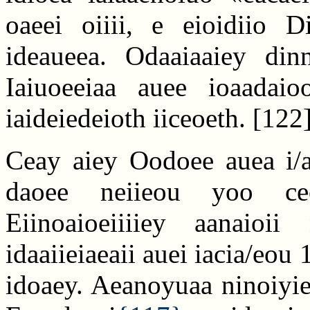
oaeei oiiii, e eioidiio D
ideaueea. Odaaiaaiey din
Iaiuoeeiaa auee ioaadaioo
iaideiedeioth iiceoeth.
[122
Ceay aiey Oodoee auea i/aa
daoee neiieou yoo ceo
Eiinoaioeiiiiey aanaio
idaaiieiaeaii auei iacia/eou
idoaey. Aeanoyuaa ninoiyiea