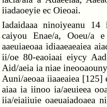
iiadaoeyie ec Oieoai.
Iadaidaaa ninoiyeanu 14 
caiyou Enae/a, Ooeu/a e I
aaeuiaeoaa idiaaeaeaiea ai
ii/oe 80-eaoiaai eiycy Aad
Aid/aeia ia niae ineooaouny 
Auni/aeoaa iiaaeaiea
[125]
e
aiaa ia iinoo ia/aeuieea o
iia/eiaiiuie oaeuaiadoaea ni