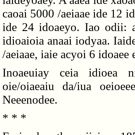
caoai 5000 /aeiaae ide 12 i
ide 24 idoaeyo. Iao odii:
idioaioia anaai iodyaa. Ia
/aeiaae, iaie acyoi 6 idoaee e
Inoaeuiay ceia idioea ni
oie/oiaeaiu da/iua oeioe
Neeenodee.
* * *