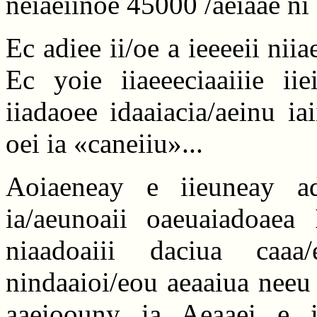
neiaeiinoe 45000 /aeiaae ni
Ec adiee ii/oe a ieeeeii niia
Ec yoie iiaeeeciaaiiie iie
iiadaoee idaaiacia/aeinu ia
oei ia «caneiiu»...
Aoiaeneay e iieuneay ad
ia/aeunoaii oaeuaiadoaea 
niaadoaiii daciua caaa
nindaaioi/eou aeaaiua neeu
aaeioouny ia Aeaaei e i