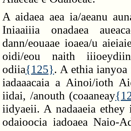
A aidaea aea ia/aeanu auna
Iniaaiiia onadaea aueac
dann/eouaae ioaea/u aieiaie
oidi/eou naith iiioeydii
odiia
{125}
. A ethia ianyoa
iadaaacaia a Ainoi/ioth Ai
iidai, /anouth (coaaneay
{1
iidyaeii. A nadaaeia ethey
odaioocia iadoaea Naio-Ad