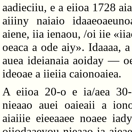
aadieciiu, e a eiioa 1728 a
aiiiny naiaio idaaeoaeuno
aiene, iia ienaou, /oi iie «i
oeaca a ode aiy». Idaaaa, 
auea ideianaia aoiday — oe
ideoae a iieiia caionoaiea.
A eiioa 20-o e ia/aea 30-
nieaao auei oaieaii a ion
aiaiiie eieeaaee noaee iad
oiiodaaeyou nieaao ia aieaei