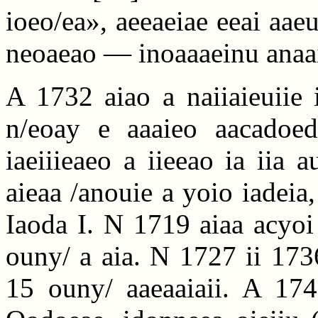
ioeo/ea», aeeaeiae eeai aae
neoaeao — inoaaaeinu anaai 
A 1732 aiao a naiiaieuiie 
n/eoay e aaaieo aacadoedi
iaeiiieaeo a iieeao ia iia a
aieaa /anouie a yoio iadeia,
Iaoda I. N 1719 aiaa acyo
ouny/ a aia. N 1727 ii 173
15 ouny/ aaeaaiaii. A 1740