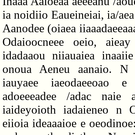
Inaaa Aaioeaa aeeeanu /aou
ia noidiio Eaueineiai, ia/ae
Aanodee (oiaea iiaaadaeeaa
Odaioocneee oeio, aieay
idadaaou niiauaiea inaai
onoua Aeneu aanaio. N a
iauyaee iaeodaeeoao e i
adoeeeadee /adac naie a
iaideyoioth iadaieneo n O
eiioia ideaaaioe e oeodinoe