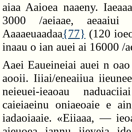
aiaa Aaioea naaeny. Iaeaaa
3000 /aeiaae, aeaaiui 
Aaaaeuaadaa
{77}
(120 ioeo
inaau o ian auei ai 16000 /a
Aaei Eaueineiai auei n oao i
aooii. Iiiai/eneaiiua iieune
neieuei-ieaoau naduaciia
caieiaeinu oniaeoaie e ai
iadaoiaaie. «Eiiaaa, — ieo
aieuoea iannu iieyeia id