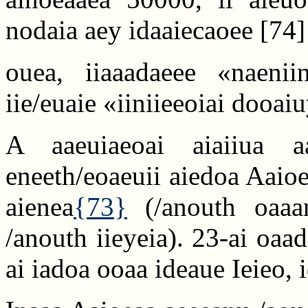
nodaia aey idaaiecaoee
[74]
ouea, iiaaadaeee «naenii
iie/euaie «iiniieeoiai dooaiu
A aaeuiaeoai aiaiiua aa
eneeth/eoaeuii aiedoa Aaio
aienea
{73}
(/anouth oaaan
/anouth iieyeia). 23-ai oaa
ai iadoa ooaa ideaue Ieieo, i