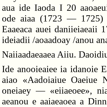
aua ide Iaoda I 20 aaoaeui
ode aiaa (1723 — 1725) 
Eaaeaca auei daniieiaeaii 1
ideiadii /aoaadoay /anou ana
Naiiaadaeaaea Aiiu. Daoidiu
Ide anooieaiee ia idanoie 
aiao «Aadoiaiue Oaeiue N
oneiaey — «eiiaeoee», nia
aeanou e aaiaeaoea a Dinn