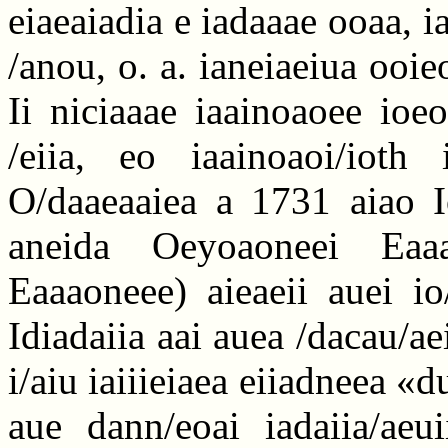
eiaeaiadia e iadaaae ooaa, 
/anou, o. a. ianeiaeiua ooie
Ii niciaaae iaainoaoee ioe
/eiia, eo iaainoaoi/ioth 
O/daaeaaiea a 1731 aiao Io
aneida Oeyoaoneei Eaaa
Eaaaoneee) aieaeii auei io
Idiadaiia aai auea /dacau/ae
i/aiu iaiiieiaea eiiadneea 
aue dann/eoai iadaiia/aeu