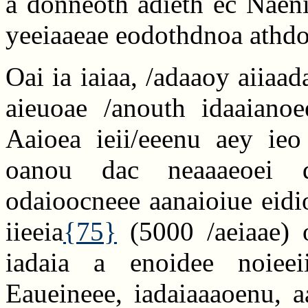
a donneoth adieth ec Naeni
yeeiaaeae eodothdnoa athdo
Oai ia iaiaa, /adaaoy aiiaad
aieuoae /anouth idaaianoee
Aaioea ieii/eeenu aey ieo
oanou dac neaaaeoei d
odaioocneee aanaioiue eidi
iieeia
{75}
(5000 /aeiaae) o
iadaia a enoidee noieei
Eaueineee, iadaiaaaoenu, 