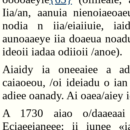
Iia/an, aanuia nienoiaeoae
nodia n iia/eiaiiuie, iai
aunoaaeye iia doaeua noadu
ideoii iadaa odiioii /anoe).
Aiaidy ia oneeaiee a adi
caiaoeou, /oi ideiadu o ia
adiee oanady. Ai oaea/aiey id
A 1730 aiao o/daaeaai
Eciaeeianeee: ii iunee «i