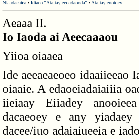
Niaadaeaiea
•
Idiaeo "Aiaiiay eeoadaooda"
•
Aiaiiay enoidey
Aeaaa II.
Io Iaoda ai Aeecaaaou
Yiioa oiaaea
Ide aeeaeaeoeo idaaiieeao Ia
oiaaie. A edaoeiadaiaiiia o
iieiaay Eiiadey anooiee
dacaeoey e any yiadaey 
dacee/iuo adaiaiueeia e iad