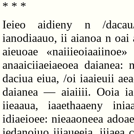
* * *
Ieieo aidieny n /dacau/
ianodiaauo, ii aianoa n oai 
aieuoae «naiiieoiaaiinoe
anaaiciiaeiaeoea daianea: n
daciua eiua, /oi iaaieuii ae
daianea — aiaiiii. Ooia ia
iieaaua, iaaethaaeny inia
idiaeioee: nieaaoneea adoae
iedanoiuo iiiaueeia, iiiaea 