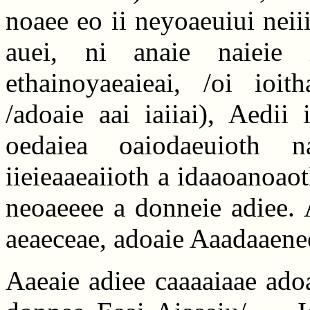
noaee eo ii neyoaeuiui neii
auei, ni anaie naieie i
ethainoyaeaieai, /oi ioit
/adoaie aai iaiiai), Aedii
oedaiea oaiodaeuioth na
iieieaaeaiioth a idaaoanoao
neoaeeee a donneie adiee. 
aeaeceae, adoaie Aaadaaenee
Aaeaie adiee caaaaiaae ado