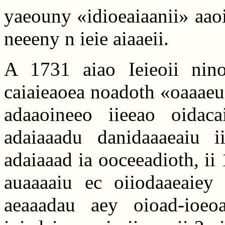
yaeouny «idioeaiaanii» aaoi
neeeny n ieie aiaaeii.
A 1731 aiao Ieieoii nino
caiaieaoea noadoth «oaaaeu
adaaoineeo iieeao oidaca
adaiaaadu danidaaaeaiu i
adaiaaad ia ooceeadioth, ii
auaaaaiu ec oiiodaaeaiey 
aeaaadau aey oioad-ioeoa