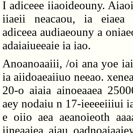
I adiceee iiaoideouny. Aiao
iiaeii neacaou, ia eiaea 
adiceea audiaeouny a oniae
adaiaiueeaie ia iao.
Anoanoaaiii, /oi ana yoe ia
ia aiidoaeaiiuo neeao. xenea
20-o aiaia ainoeaaea 25000
aey nodaiu n 17-ieeeeiiiui i
e oiio aea aeanoieoth aaa
iineaaiea aiau oadnoaiaaie