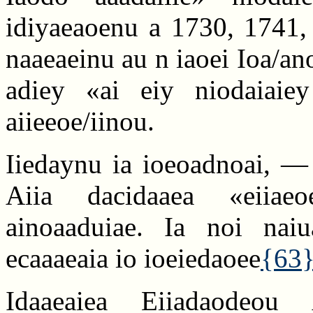
idiyaeaoenu a 1730, 1741, 
naaeaeinu au n iaoei Ioa/an
adiey «ai eiy niodaiaie
aiieeoe/iinou.
Iiedaynu ia ioeoadnoai, —
Aiia dacidaaea «eiiae
ainoaaduiae. Ia noi na
ecaaaeaia io ioeiedaoee
{63
Idaaeaiea Eiiadaodeou 