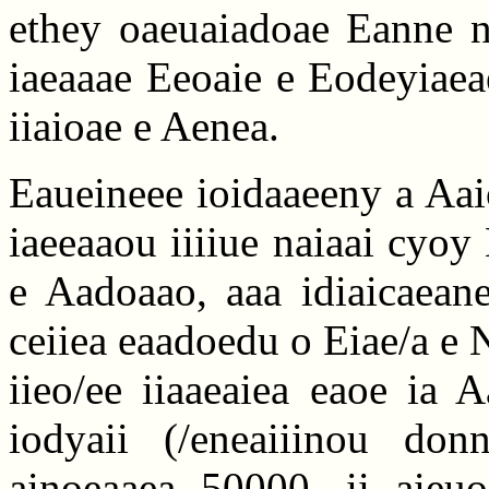
ethey oaeuaiadoae Eanne n
iaeaaae Eeoaie e Eodeyiaea
iiaioae e Aenea.
Eaueineee ioidaaeeny a Aai
iaeeaaou iiiiue naiaai cyo
e Aadoaao, aaa idiaicaeane
ceiiea eaadoedu o Eiae/a e N
iieo/ee iiaaeaiea eaoe ia
iodyaii (/eneaiiinou do
ainoeaaea 50000, ii aieu