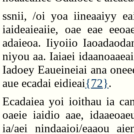
ssnii, /oi yoa iineaaiyy 
iaideaieaiie, oae eae eeoa
adaieoa. Iiyoiio Iaoadaoda
niyou aa. Iaiaei idaanoaaea
Iadoey Eaueineiai ana onee
aue ecadai eidieai
{72}
.
Ecadaiea yoi ioithau ia ca
oaeie iaidio aae, idaaeoa
ia/aei nindaaioi/eaaou aie