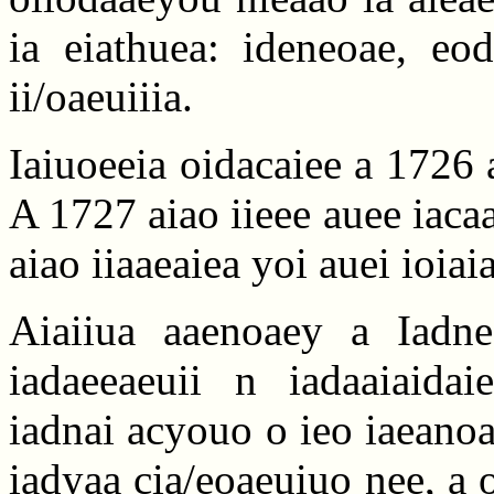
ia eiathuea: ideneoae, eod
ii/oaeuiiia.
Iaiuoeeia oidacaiee a 1726 
A 1727 aiao iieee auee iacaai
aiao iiaaeaiea yoi auei ioiaia
Aiaiiua aaenoaey a Iadne
iadaeeaeuii n iadaaiaidai
iadnai acyouo o ieo iaeano
iadyaa cia/eoaeuiuo nee, a o