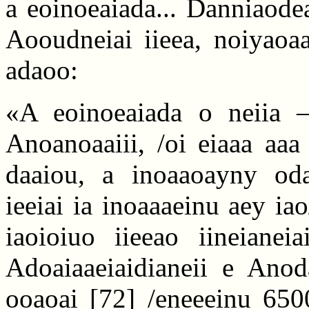
a eoinoeaiada... Danniaodea
Aooudneiai iieea, noiyaoaa
adaoo:
«A eoinoeaiada o neiia 
Anoanoaaiii, /oi eiaaa aaa
daaiou, a inoaaoayny oda
ieeiai ia inoaaaeinu aey ia
iaoioiuo iieeao iineianeia
Adoaiaaeiaidianeii e Anod
ooaoai
[72]
/eneeeinu 650