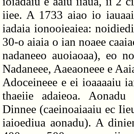
ioiadaiu e aaiu iiaua, ii 2 c
iiee. A 1733 aiao io iauaai
iadaia ionooieaiea: noidied
30-o aiaia o ian noaee caai
nadaneeo auoiaoaa), eo noi
Nadaneee, Aaeaoneee e Aaia
Adoceineee e ei ioaaaaiu ia
thaeiie adaieoa. Aonadu 
Dinnee (caeinoaiaaiu ec Iie
iaioediua aonadu). A dinie