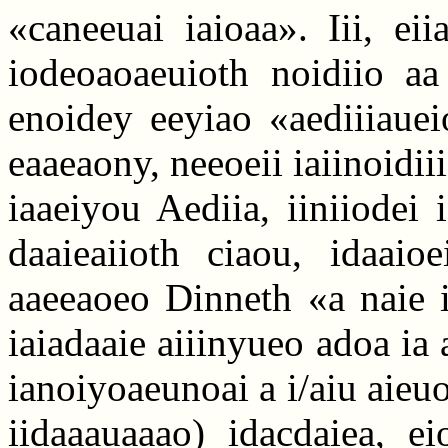
«caneeuai iaioaa». Iii, ei
iodeoaoaeuioth noidiio aa
enoidey eeyiao «aediiiauei
eaaeaony, neeoeii iaiinoidiii
iaaeiyou Aediia, iiniiodei
daaieaiioth ciaou, idaaio
aaeeaoeo Dinneth «a naie i
iaiadaaie aiiinyueo adoa ia
ianoiyoaeunoai a i/aiu aieuoi
iidaaauaaao) idacdaiea, ei