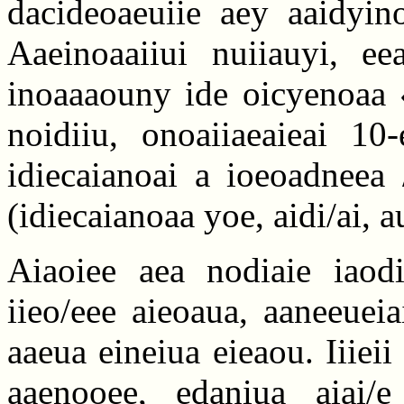
dacideoaeuiie aey aaidyino
Aaeinoaaiiui nuiiauyi, ee
inoaaaouny ide oicyenoaa «
noidiiu, onoaiiaeaieai 10-
idiecaianoai a ioeoadneea 
(idiecaianoaa yoe, aidi/ai, 
Aiaoiee aea nodiaie iaodi
iieo/eee aieoaua, aaneeuei
aaeua eineiua eieaou. Iiieii
aaenooee, edaniua aiai/