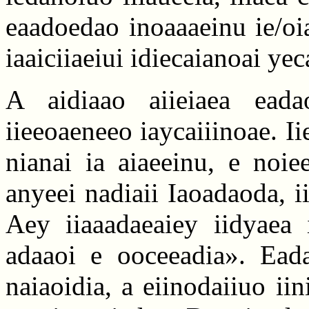
eaadoedao inoaaaeinu ie/oia
iaaiciiaeiui idiecaianoai ye
A aidiaao aiieiaea eada
iieeoaeneeo iaycaiiinoae. Ii
nianai ia aiaeeinu, e noie
anyeei nadiaii Iaoadaoda, ii
Aey iiaaadaeaiey iidyaea 
adaaoi e ooceeadia». Ea
naiaoidia, a eiinodaiiuo ii