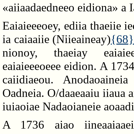
«aiiaadaedneeo eidiona» a 
Eaiaieeeoey, ediia thaeiie i
ia caiaaiie (Niieaineay)
{68
nionoy, thaeiay eaiai
eaiaieeeoeee eidion. A 1734
caiidiaeou. Anodaoaineia 
Oadneia. O/daaeaaiu iiaua a
iuiaoiae Nadaoianeie aoaad
A 1736 aiao iineaaiaaei