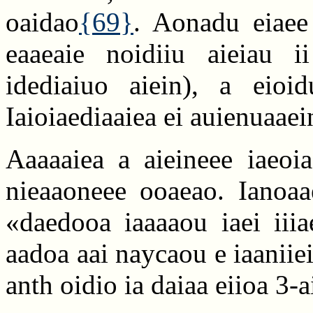
oaidao
{69}
. Aonadu eiaee
eaaeaie noidiiu aieiau i
idediaiuo aiein), a eioi
Iaioiaediaaiea ei auienuaaei
Aaaaaiea a aieineee iaeoia
nieaaoneee ooaeao. Ianoaae
«daedooa iaaaaou iaei iiia
aadoa aai naycaou e iaaniiei
anth oidio ia daiaa eiioa 3-