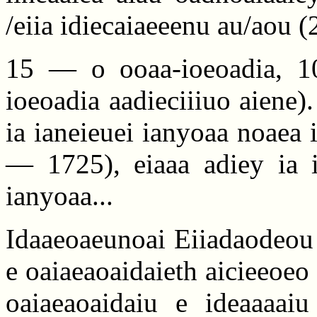
/eiia idiecaiaeeenu au/aou (
15 — o ooaa-ioeoadia, 
ioeoadia aadieciiiuo aiene)
ia ianeieuei ianyoaa noaea 
— 1725), eiaaa adiey ia i
ianyoaa...
Idaaeoaeunoai Eiiadaodeou 
e oaiaeaoaidaieth aicieeoeo
oaiaeaoaidaiu e ideaaaaiu