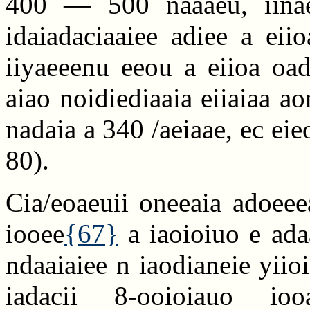
400 — 500 naaaeu, iinaea
idaiadaciaaiee adiee a eii
iiyaeeenu eeou a eiioa oad
aiao noidiediaaia eiiaiaa ao
nadaia a 340 /aeiaae, ec ei
80).
Cia/eoaeuii oneeaia adoeee
iooee
{67}
a iaoioiuo e ada
ndaaiaiee n iaodianeie yiioi
iadacii 8-ooioiauo io