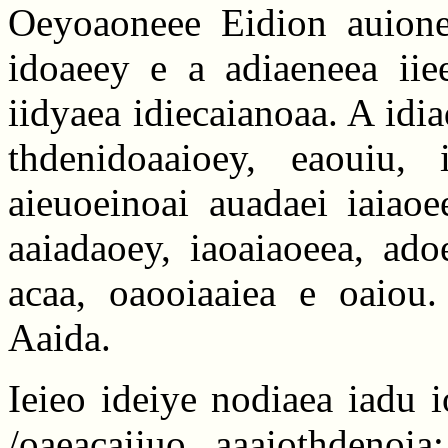
Oeyoaoneee Eidion auione
idoaeey e a adiaeneea iie
iidyaea idiecaianoaa. A idia
thdenidoaaioey, eaouiu, 
aieuoeinoai auadaei iaiaoe
aaiadaoey, iaoaiaoeea, ado
acaa, oaooiaaiea e oaiou.
Aaida.
Ieieo ideiye nodiaea iadu i
/oaeacaiiuo aaaiothdenoia