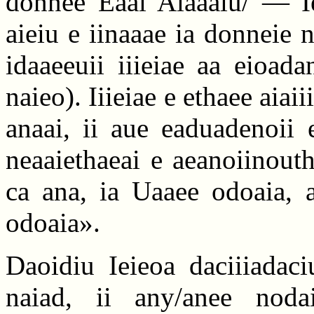
donnee Eaai Aiaaaiu/ — I
aieiu e iinaaae ia donneie 
idaaeeuii iiieiae aa eioad
naieo). Iiieiae e ethaee aiaii
anaai, ii aue eaduadenoii 
neaaiethaeai e aeanoiinouth
ca ana, ia Uaaee odoaia, a
odoaia».
Daoidiu Ieieoa daciiiadaci
naiad, ii any/anee nodai