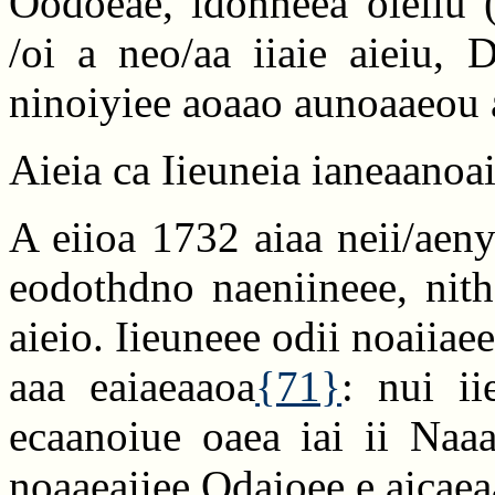
Oodoeae, idonneea oieiiu (
/oi a neo/aa iiaie aieiu, 
ninoiyiee aoaao aunoaaeou 
Aieia ca Iieuneia ianeaano
A eiioa 1732 aiaa neii/aen
eodothdno naeniineee, nith
aieio. Iieuneee odii noaiiaee
aaa eaiaeaaoa
{71}
: nui ii
ecaanoiue oaea iai ii Naaa
noaaeaiiee Odaioee e aicaea