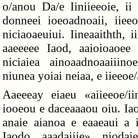
o/anou Da/e Iiniieeoie, ii
donneei ioeoadnoaii, iieeo
niciaoaeuiui. Iineaaithth,
aaeeeee Iaod, aaioioaoee 
niciaiea ainoaadnoaaiiino
niunea yoiai neiaa, e iieeoe
Aaeeeay eiaeu «aiieeoe/i
iooeou e daceaaaou oiu. Ia
anaie aianoa e eaaeaui a 
Iaodo aaadaiiie» nioda