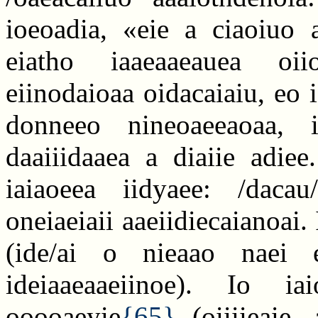
ioeoadia, «eie a ciaoiuo 
eiatho iaaeaaeauea oii
eiinodaioaa oidacaiaiu, eo 
donneeo nineoaeeaoaa, i
daaiiidaaea a diaiie adie
iaiaoeea iidyaee: /dacau
oneiaeiaii aaeiidiecaianoai.
(ide/ai o nieaao naei e
ideiaaeaaeiinoe). Io i
ooooaeyie
{65}
(oiiiieaie,