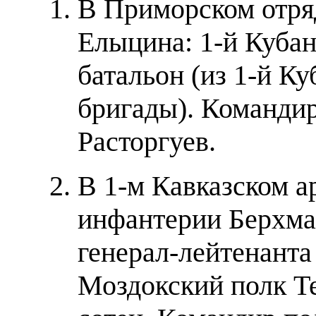
В Приморском отряд
Елыцина: 1-й Куба
батальон (из 1-й К
бригады). Командир
Расторгуев.
В 1-м Кавказском а
инфантерии Берхман
генерал-лейтенанта
Моздокский полк Те