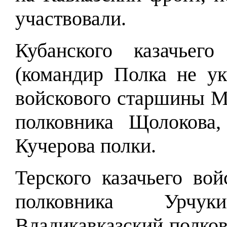
участвовали.
Кубанского казачьег
(командир Полка не ук
войскового старшины М
полковника Щолокова
Кучерова полки.
Терского казачьего вой
полковника Урчу
Владикавказский полков